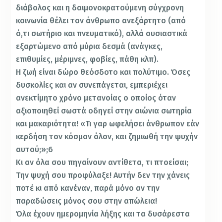
διάβολος και η δαιμονοκρατούμενη σύγχρονη
κοινωνία θέλει τον άνθρωπο ανεξάρτητο (από
ό,τι σωτήριο και πνευματικό), αλλά ουσιαστικά
εξαρτώμενο από μύρια δεσμά (ανάγκες,
επιθυμίες, μέριμνες, φοβίες, πάθη κλπ).
Η ζωή είναι δώρο θεόσδοτο και πολύτιμο. Όσες
δυσκολίες και αν συνεπάγεται, εμπεριέχει
ανεκτίμητο χρόνο μετανοίας ο οποίος όταν
αξιοποιηθεί σωστά οδηγεί στην αιώνια σωτηρία
και μακαριότητα! «Τι γαρ ωφελήσει άνθρωπον εάν
κερδήση τον κόσμον όλον, και ζημιωθή την ψυχήν
αυτού;»;6
Κι αν όλα σου πηγαίνουν αντίθετα, τι πτοείσαι;
Την ψυχή σου προφύλαξε! Αυτήν δεν την χάνεις
ποτέ κι από κανέναν, παρά μόνο αν την
παραδώσεις μόνος σου στην απώλεια!
Όλα έχουν ημερομηνία λήξης και τα δυσάρεστα