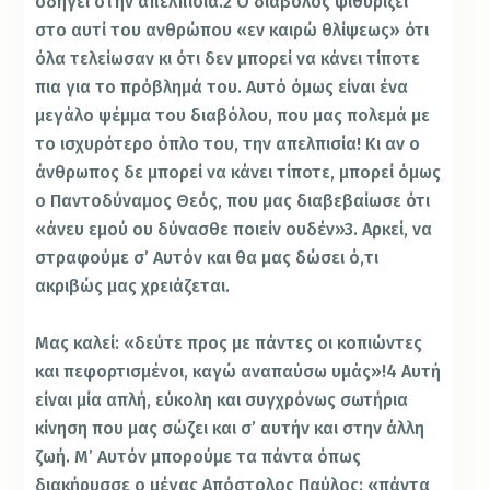
οδηγεί στην απελπισία.2 Ο διάβολος ψιθυρίζει
στο αυτί του ανθρώπου «εν καιρώ θλίψεως» ότι
όλα τελείωσαν κι ότι δεν μπορεί να κάνει τίποτε
πια για το πρόβλημά του. Αυτό όμως είναι ένα
μεγάλο ψέμμα του διαβόλου, που μας πολεμά με
το ισχυρότερο όπλο του, την απελπισία! Κι αν ο
άνθρωπος δε μπορεί να κάνει τίποτε, μπορεί όμως
ο Παντοδύναμος Θεός, που μας διαβεβαίωσε ότι
«άνευ εμού ου δύνασθε ποιείν ουδέν»3. Αρκεί, να
στραφούμε σ’ Αυτόν και θα μας δώσει ό,τι
ακριβώς μας χρειάζεται.
Μας καλεί: «δεύτε προς με πάντες οι κοπιώντες
και πεφορτισμένοι, καγώ αναπαύσω υμάς»!4 Αυτή
είναι μία απλή, εύκολη και συγχρόνως σωτήρια
κίνηση που μας σώζει και σ’ αυτήν και στην άλλη
ζωή. Μ’ Αυτόν μπορούμε τα πάντα όπως
διακήρυσσε ο μέγας Απόστολος Παύλος: «πάντα