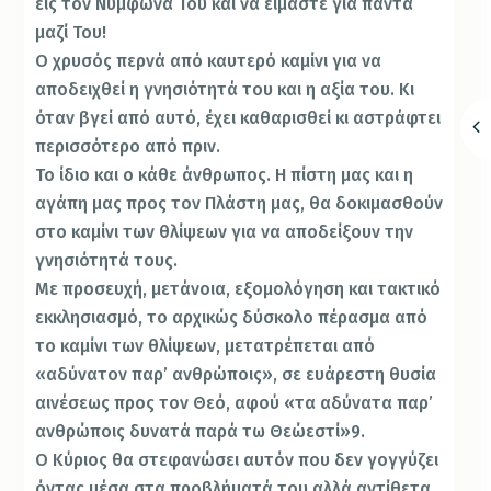
εις τον Νυμφώνα Του και να είμαστε για πάντα
μαζί Του!
Ο χρυσός περνά από καυτερό καμίνι για να
αποδειχθεί η γνησιότητά του και η αξία του. Κι
όταν βγεί από αυτό, έχει καθαρισθεί κι αστράφτει
περισσότερο από πριν.
Το ίδιο και ο κάθε άνθρωπος. Η πίστη μας και η
αγάπη μας προς τον Πλάστη μας, θα δοκιμασθούν
στο καμίνι των θλίψεων για να αποδείξουν την
γνησιότητά τους.
Με προσευχή, μετάνοια, εξομολόγηση και τακτικό
εκκλησιασμό, το αρχικώς δύσκολο πέρασμα από
το καμίνι των θλίψεων, μετατρέπεται από
«αδύνατον παρ’ ανθρώποις», σε ευάρεστη θυσία
αινέσεως προς τον Θεό, αφού «τα αδύνατα παρ’
ανθρώποις δυνατά παρά τω Θεώεστί»9.
Ο Κύριος θα στεφανώσει αυτόν που δεν γογγύζει
όντας μέσα στα προβλήματά του αλλά αντίθετα