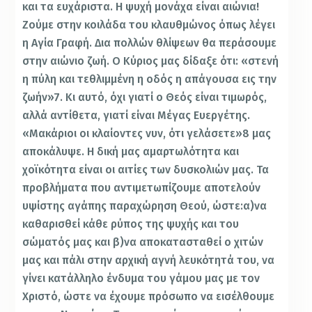
και τα ευχάριστα. Η ψυχή μονάχα είναι αιώνια!
Ζούμε στην κοιλάδα του κλαυθμώνος όπως λέγει
η Αγία Γραφή. Δια πολλών θλίψεων θα περάσουμε
στην αιώνιο ζωή. Ο Κύριος μας δίδαξε ότι: «στενή
η πύλη και τεθλιμμένη η οδός η απάγουσα εις την
ζωήν»7. Κι αυτό, όχι γιατί ο Θεός είναι τιμωρός,
αλλά αντίθετα, γιατί είναι Μέγας Ευεργέτης.
«Μακάριοι οι κλαίοντες νυν, ότι γελάσετε»8 μας
αποκάλυψε. Η δική μας αμαρτωλότητα και
χοϊκότητα είναι οι αιτίες των δυσκολιών μας. Τα
προβλήματα που αντιμετωπίζουμε αποτελούν
υψίστης αγάπης παραχώρηση Θεού, ώστε:α)να
καθαρισθεί κάθε ρύπος της ψυχής και του
σώματός μας και β)να αποκατασταθεί ο χιτών
μας και πάλι στην αρχική αγνή λευκότητά του, να
γίνει κατάλληλο ένδυμα του γάμου μας με τον
Χριστό, ώστε να έχουμε πρόσωπο να εισέλθουμε