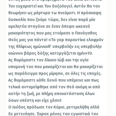
Τον ευχαριστεί και Τον δοξολογεί. Αυτόν θα τον
θεωρήσει ως μάρτυρα τω πνεύματι. Η πρόσκαιρη
δυσκολία που ζούμε τώρα, δεν είναι παρά μία
αμελητέα σταγόνα σε έναν άπειρο ωκεανό
μακαριότητος που μας ετοίμασε ο Πανάγαθος
Θεός μας για πάντα! «Το γαρ παραυτίκα ελαφρόν
της θλίψεως ημώνκαθ’ υπερβολήν εις υπερβολήν
αιώνιον βάρος δόξης κατεργάζεται ημίν»10.
Ας θυμόμαστε τον δίκαιο Ιώβ και την αγία
υπομονή του που μακαρίζεται και θα μακαρίζεται
ως παράδειγμα προς μίμησιν, σε όλες τις εποχές.
Ας θυμόμαστε κάθε δεινό που υπέμεινε και πως
τελικά ανταμείφθηκε από τον Θεό ακόμη κι από
αυτήν τη ζωή, με πλήρη αποκατάσταση όλων
όσων υπέστη και είχε χάσει!
Ο Ιούδας πρόδωσε τον Κύριο, μετεμελήθη αλλά
δε μετενόησε. Έκρινε μόνος του εγωιστικά τον