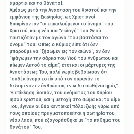
αμαρτία και το θάνατο].
Αμέσως μετά την Ανάσταση του Χριστού και την
εμφάνιση της Εκκλησίας, ως Χριστιανοί
διακρίνονταν “οι επικαλούμενοι το όνομα” του
Χριστού, και η νέα πια “εκλογή” του Θεού
ταυτιζόταν με τον αγώνα “του βαστάσαι το
όνομα” του. Όπως ο Κύριος είπε ότι δεν
μπορούμε να “ζήσωμεν εις τον αιώνα”, αν δεν
“φάγωμεν την σάρκα του Υιού του Άνθρωπου και
πίωμεν Αυτού το αίμα”, έτσι και οι μάρτυρες της
Αναστάσεως Του, πολύ νωρίς βεβαίωσαν ότι
“ουδέν όνομα εστίν υπό τον ούρανόν το
δεδομένον εν άνθρώποις εν ω δει σωθήναι ημάς”.
Ή επίκληση, λοιπόν, του ονόματος του Κυρίου
Ιησού Χριστού, και η μετοχή στο σώμα και το αίμα
Του, έγιναν οι δύο κεντρικοί πόλοι ζωής γύρω από
τους οποίους πραγματοποιείται η σωτηρία του
νέου λαού, πού εξαγοράσθηκε με “το πάθημα του
θανάτου” Του.