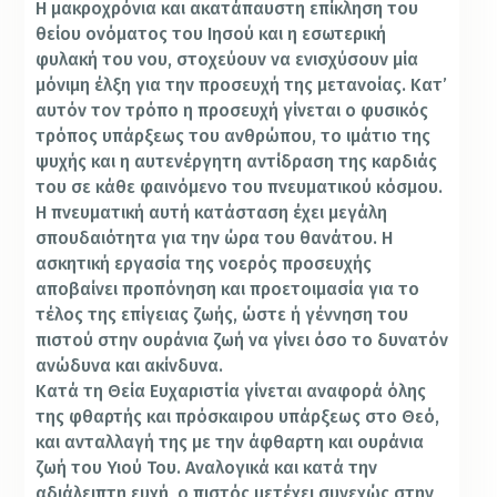
Η μακροχρόνια και ακατάπαυστη επίκληση του
θείου ονόματος του Ιησού και η εσωτερική
φυλακή του νου, στοχεύουν να ενισχύσουν μία
μόνιμη έλξη για την προσευχή της μετανοίας. Κατ’
αυτόν τον τρόπο η προσευχή γίνεται ο φυσικός
τρόπος υπάρξεως του ανθρώπου, το ιμάτιο της
ψυχής και η αυτενέργητη αντίδραση της καρδιάς
του σε κάθε φαινόμενο του πνευματικού κόσμου.
Η πνευματική αυτή κατάσταση έχει μεγάλη
σπουδαιότητα για την ώρα του θανάτου. Η
ασκητική εργασία της νοερός προσευχής
αποβαίνει προπόνηση και προετοιμασία για το
τέλος της επίγειας ζωής, ώστε ή γέννηση του
πιστού στην ουράνια ζωή να γίνει όσο το δυνατόν
ανώδυνα και ακίνδυνα.
Κατά τη Θεία Ευχαριστία γίνεται αναφορά όλης
της φθαρτής και πρόσκαιρου υπάρξεως στο Θεό,
και ανταλλαγή της με την άφθαρτη και ουράνια
ζωή του Υιού Του. Αναλογικά και κατά την
αδιάλειπτη ευχή, ο πιστός μετέχει συνεχώς στην