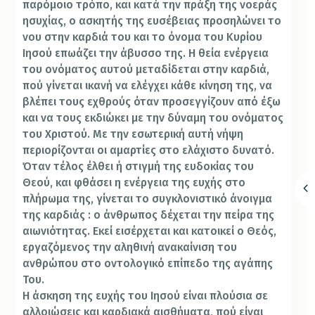
παρόμοιο τρόπο, και κατά την πράξη της νοεράς
ησυχίας, ο ασκητής της ευσέβειας προσηλώνει το
νου στην καρδιά του και το όνομα του Κυρίου
Ιησού επωάζει την άβυσσο της. Η θεία ενέργεια
του ονόματος αυτού μεταδίδεται στην καρδιά,
πού γίνεται ικανή να ελέγχει κάθε κίνηση της, να
βλέπει τους εχθρούς όταν προσεγγίζουν από έξω
και να τους εκδιώκει με την δύναμη του ονόματος
του Χριστού. Με την εσωτερική αυτή νήψη
περιορίζονται οι αμαρτίες στο ελάχιστο δυνατό.
Όταν τέλος έλθει ή στιγμή της ευδοκίας του
Θεού, και φθάσει η ενέργεια της ευχής στο
πλήρωμα της, γίνεται το συγκλονιστικό άνοιγμα
της καρδιάς : ο άνθρωπος δέχεται την πείρα της
αιωνιότητας. Εκεί εισέρχεται και κατοικεί ο Θεός,
εργαζόμενος την αληθινή ανακαίνιση του
ανθρώπου στο οντολογικό επίπεδο της αγάπης
Του.
Η άσκηση της ευχής του Ιησού είναι πλούσια σε
αλλοιώσεις και καρδιακά αισθήματα, πού είναι