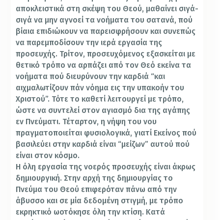
αποκλειστικά στη σκέψη του Θεού, μαθαίνει σιγά-
σιγά να μην αγνοεί τα νοήματα του σατανά, πού
βίαια επιδιώκουν να παρεισφρήσουν και συνεπώς
να παρεμποδίσουν την ιερά εργασία της
προσευχής. Τρίτον, προσευχόμενος εξασκείται με
θετικό τρόπο να αρπάζει από τον Θεό εκείνα τα
νοήματα πού διευρύνουν την καρδιά “και
αιχμαλωτίζουν πάν νόημα εις την υπακοήν του
Χριστού”. Τότε το καθετί λειτουργεί με τρόπο,
ώστε να συντελεί στον αγιασμό δια της αγάπης
εν Πνεύματι. Τέταρτον, η νήψη του νου
πραγματοποιείται φυσιολογικά, γιατί Εκείνος πού
βασιλεύει στην καρδιά είναι “μείζων” αυτού πού
είναι στον κόσμο.
Η όλη εργασία της νοερός προσευχής είναι άκρως
δημιουργική. Στην αρχή της δημιουργίας το
Πνεύμα του Θεού επιφερόταν πάνω από την
άβυσσο και σε μία δεδομένη στιγμή, με τρόπο
εκρηκτικό ωοτόκησε όλη την κτίση. Κατά