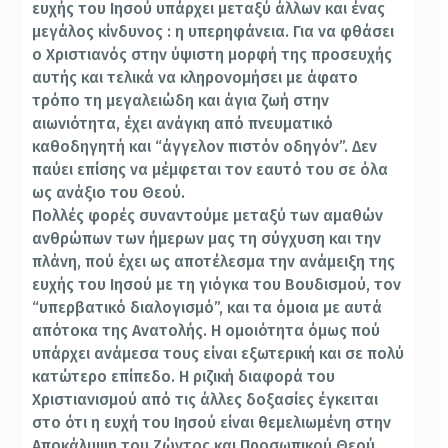
ευχής του Ιησού υπάρχει μεταξύ άλλων και ένας
μεγάλος κίνδυνος : η υπερηφάνεια. Για να φθάσει
ο Χριστιανός στην ύψιστη μορφή της προσευχής
αυτής και τελικά να κληρονομήσει με άφατο
τρόπο τη μεγαλειώδη και άγια ζωή στην
αιωνιότητα, έχει ανάγκη από πνευματικό
καθοδηγητή και “άγγελον πιστόν οδηγόν”. Δεν
παύει επίσης να μέμφεται τον εαυτό του σε όλα
ως ανάξιο του Θεού.
Πολλές φορές συναντούμε μεταξύ των αμαθών
ανθρώπων των ήμερων μας τη σύγχυση και την
πλάνη, πού έχει ως αποτέλεσμα την ανάμειξη της
ευχής του Ιησού με τη γιόγκα του Βουδισμού, τον
“υπερβατικό διαλογισμό”, και τα όμοια με αυτά
απότοκα της Ανατολής. Η ομοιότητα όμως πού
υπάρχει ανάμεσα τους είναι εξωτερική και σε πολύ
κατώτερο επίπεδο. Η ριζική διαφορά του
Χριστιανισμού από τις άλλες δοξασίες έγκειται
στο ότι η ευχή του Ιησού είναι θεμελιωμένη στην
Αποκάλυψη του Ζώντος και Προσωπικού Θεού