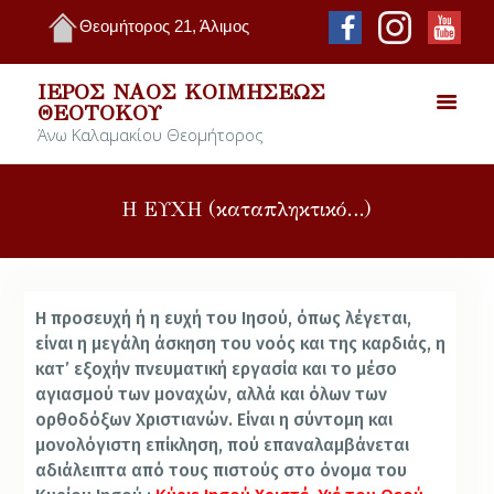
Θεομήτορος 21, Άλιμος
ΙΕΡΌΣ ΝΑΌΣ ΚΟΙΜΉΣΕΩΣ
ΘΕΟΤΌΚΟΥ
Άνω Καλαμακίου Θεομήτορος
Η ΕΥΧΗ (καταπληκτικό…)
Η προσευχή ή η ευχή του Ιησού, όπως λέγεται,
είναι η μεγάλη άσκηση του νοός και της καρδιάς, η
κατ’ εξοχήν πνευματική εργασία και το μέσο
αγιασμού των μοναχών, αλλά και όλων των
ορθοδόξων Χριστιανών. Είναι η σύντομη και
μονολόγιστη επίκληση, πού επαναλαμβάνεται
αδιάλειπτα από τους πιστούς στο όνομα του