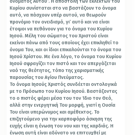
ονόματος Αυτού”. Η αποστολή των εκλεκτών του
Κυρίου συνίσταται στο να βαστάζουν το όνομα
αυτό, να πάσχουν υπέρ αυτού, να θεωρούν
προνόμιο τον ονειδισμό, γι’ αυτό και να είναι
έτοιμοι να πεθάνουν για το όνομα του Κυρίου
Ιησού. Μέλη του σώματος του Χριστού είναι
εκείνοι πάνω από τους οποίους έχει επικληθεί το
όνομα Του, και οι ίδιοι επικαλούνται το όνομα του
Ιησού Χρίστου. Με ένα λόγο, το όνομα του Κυρίου
Ιησού σφραγίζει τον πιστό και τον απεργάζεται
ναό της θεότητος, τόπο της χαρισματικής
παρουσίας του Αγίου Πνεύματος.
Το όνομα Ιησούς Χριστός συνδέεται οντολογικά
με το Πρόσωπο του Κυρίου Ιησού. Βαστάζοντας
το ο πιστός φέρει μέσα του τον Ίδιο τον Θεό,
αλλά στην ενεργητική Του μορφή, γιατί η Ουσία
Του είναι υπερώνυμος και αμέθεκτος. Το
επιζητούμενο για την καρποφόρο άσκηση της
ευχής είναι η ένωση του νου και της καρδιάς. Η
ένωση αυτή είναι αδύνατο να επιτευχθεί με