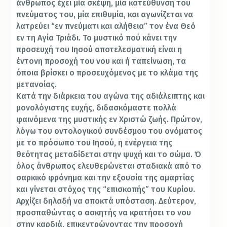
άνθρωπος έχει μία σκέψη, μία κατεύθυνση του
πνεύματος του, μία επιθυμία, και αγωνίζεται να
λατρεύει “εν πνεύματι και αλήθεια” τον ένα Θεό
εν τη Αγία Τριάδι. Το μυστικό πού κάνει την
προσευχή του Ιησού αποτελεσματική είναι η
έντονη προσοχή του νου και ή ταπείνωση, τα
όποια βρίσκει ο προσευχόμενος με το κλάμα της
μετανοίας.
Κατά την διάρκεια του αγώνα της αδιάλειπτης και
μονολόγιστης ευχής, διδασκόμαστε πολλά
φαινόμενα της μυστικής εν Χριστώ ζωής. Πρώτον,
λόγω του οντολογικού συνδέσμου του ονόματος
με το πρόσωπο του Ιησού, η ενέργεια της
θεότητας μεταδίδεται στην ψυχή και το σώμα. Ό
όλος άνθρωπος ελευθερώνεται σταδιακά από το
σαρκικό φρόνημα και την εξουσία της αμαρτίας
και γίνεται στόχος της “επισκοπής” του Κυρίου.
Αρχίζει δηλαδή να αποκτά υπόσταση. Δεύτερον,
προσπαθώντας ο ασκητής να κρατήσει το νου
στην καρδιά, επικεντρώνοντας την προσοχή