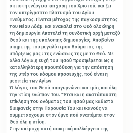
άκτιστη ενέργεια και χάρη του Χριστού, και ζει
τον απερίγραπτο πλατυσμό του Αγίου
Πνεύματος. Γίνεται μέτοχος της παγκοσμιότητος
του Νέου Αδάμ, και ανακαλεί στο Θεό ολόκληρη
τη δημιουργία Αποτελεί τη συνδετική αρχή μεταξύ
Θεού και της υπόλοιπης δημιουργίας. Αποβαίνει
υπηρέτης του μεγαλύτερου θαύματος της
υπάρξεως μας : της ενώσεως της με το Θεό. Με
άλλα λόγια,η ευχή του Ιησού προσφέρεται ως η
καταλληλότερη προϋπόθεση για την απόκτηση
της υπέρ του κόσμου προσευχής, πού είναι η
μεσιτεία των Αγίων.
Ό λόγος του Θεού απογυμνώνει και εμάς και όλη
την κτίση ενώπιον Του. “Έτσι και η ακατάπαυστη
επίκληση του ονόματος του Ιησού μας καθιστά
διαφανείς στην Παρουσία Του και ικανούς να
συμμετάσχουμε στον ύμνο πού αναπέμπει στον
Θεό όλη η κτίση.
Στην υπέροχη αυτή ασκητική καλλιέργεια της