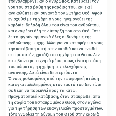
επαναλαμβάνει και ο άνθρωπος. Κατεβάζει τον
νου του στα βάθη της καρδιάς του, και εκεί
ανακαλύπτει και συναντά τον Σωτήρα Θεό. Αφού
ενισχυθεί με τη χάρη ο νους, ηγεμονεύει της
καρδιάς, δηλαδή όλου του είναι του ανθρώπου,
και αναφέρει όλη την ύπαρξη του στο Θεό. Τότε
λειτουργούν αρμονικά όλες οι δυνάμεις της
ανθρώπινης ψυχής. Άλλα για να καταφέρει ο νους
την κατάβαση αυτή στην καρδιά και να ενωθεί
εκεί με αυτήν, χρειάζεται τη χάρη του Θεού. Δεν
κατεβαίνει με τεχνητά μέσα, όπως είναι η στάση
του σώματος η η χρήση της ελεγχόμενης
αναπνοής. Αυτά είναι δευτερεύοντα.
Ό νους μολυσμένος από την εωσφορική πτώση
και εγκαταλελειμμένος στον εαυτό του δεν είναι
σε θέση να πορευθεί προς τα κάτω.
Πραγματοποιεί κατάβαση, όταν σταυρωθεί από
τη σοφία του Εσταυρωμένου Θεού, στον αγώνα
για την τήρηση των ευαγγελικών προσταγμάτων.
Τότε γνωρίζει τη δύναμη του Θεού στην καρδιά