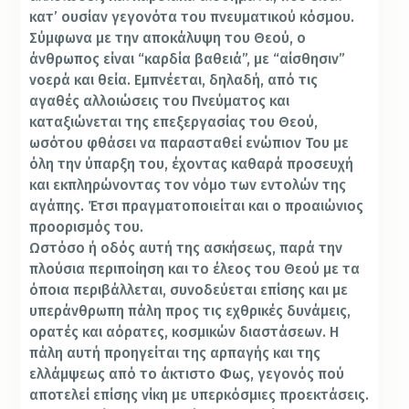
κατ’ ουσίαν γεγονότα του πνευματικού κόσμου.
Σύμφωνα με την αποκάλυψη του Θεού, ο
άνθρωπος είναι “καρδία βαθειά”, με “αίσθησιν”
νοερά και θεία. Εμπνέεται, δηλαδή, από τις
αγαθές αλλοιώσεις του Πνεύματος και
καταξιώνεται της επεξεργασίας του Θεού,
ωσότου φθάσει να παρασταθεί ενώπιον Του με
όλη την ύπαρξη του, έχοντας καθαρά προσευχή
και εκπληρώνοντας τον νόμο των εντολών της
αγάπης. Έτσι πραγματοποιείται και ο προαιώνιος
προορισμός του.
Ωστόσο ή οδός αυτή της ασκήσεως, παρά την
πλούσια περιποίηση και το έλεος του Θεού με τα
όποια περιβάλλεται, συνοδεύεται επίσης και με
υπεράνθρωπη πάλη προς τις εχθρικές δυνάμεις,
ορατές και αόρατες, κοσμικών διαστάσεων. Η
πάλη αυτή προηγείται της αρπαγής και της
ελλάμψεως από το άκτιστο Φως, γεγονός πού
αποτελεί επίσης νίκη με υπερκόσμιες προεκτάσεις.