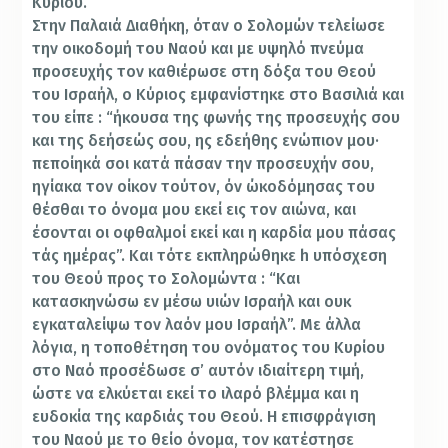
Κυρίου.
Στην Παλαιά Διαθήκη, όταν ο Σολομών τελείωσε
την οικοδομή του Ναού και με υψηλό πνεύμα
προσευχής τον καθιέρωσε στη δόξα του Θεού
του Ισραήλ, ο Κύριος εμφανίστηκε στο Βασιλιά και
του είπε : “ήκουσα της φωνής της προσευχής σου
και της δεήσεώς σου, ης εδεήθης ενώπιον μου·
πεποίηκά σοι κατά πάσαν την προσευχήν σου,
ηγίακα τον οίκον τούτον, όν ώκοδόμησας του
θέσθαι το όνομα μου εκεί εις τον αιώνα, και
έσονται οι οφθαλμοί εκεί και η καρδία μου πάσας
τάς ημέρας”. Και τότε εκπληρώθηκε h υπόσχεση
του Θεού προς το Σολομώντα : “Και
κατασκηνώσω εν μέσω υιών Ισραήλ και ουκ
εγκαταλείψω τον λαόν μου Ισραήλ”. Με άλλα
λόγια, η τοποθέτηση του ονόματος του Κυρίου
στο Ναό προσέδωσε σ’ αυτόν ιδιαίτερη τιμή,
ώστε να ελκύεται εκεί το ιλαρό βλέμμα και η
ευδοκία της καρδιάς του Θεού. Η επισφράγιση
του Ναού με το θείο όνομα, τον κατέστησε