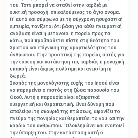
του. Τότε μπορεί να σταθεί στην καρδιά με
ευκτική προσοχή, επικαλούμενος το άγιο όνομα.
Γι’ αυτό και σύμφωνα με τη σύγχρονη ησυχαστική
εμπειρία, τονίζεται ότι βάση για κάθε πνευματική
ανάβαση είναι η μετάνοια, η πορεία προς τα
κάτω, πού προϋποθέτει πίστη στη θεότητα του
Χριστού και επίγνωση της αμαρτωλότητος του
άνθρωπου. Στην προοπτική της πορείας αυτής για
την εύρεση και κατάκτηση της καρδιάς η μοναχική
υπακοή είναι άκρως πολύτιμη και ανεκτίμητη
δωρεά.
Σκοπός της μονολόγιστης ευχής του Ιησού είναι
να παραμείνει ο πιστός στη ζώσα παρουσία του
Θεού. Αυτή η παρουσία είναι εξαιρετικά
ευεργετική και θεραπευτική. Είναι δύναμη πού
απαλείφει τη σκουριά της πτώσεως, αφανίζει το
πνεύμα της πονηρίας και θεραπεύει το νου και την
καρδιά του ανθρώπου. “Ολοκληρώνει και ενοποιεί
την ύπαρξη του. Στην κατάσταση αυτή ο