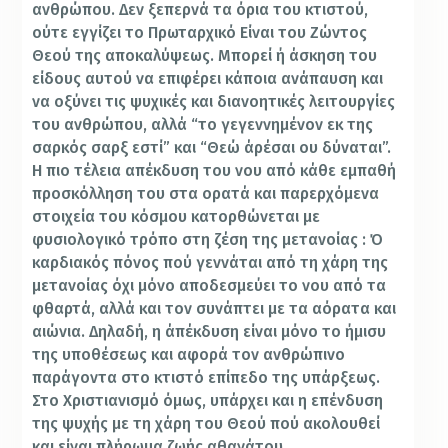
ανθρώπου. Δεν ξεπερνά τα όρια του κτιστού,
ούτε εγγίζει το Πρωταρχικό Είναι του Ζώντος
Θεού της αποκαλύψεως. Μπορεί ή άσκηση του
είδους αυτού να επιφέρει κάποια ανάπαυση και
να οξύνει τις ψυχικές και διανοητικές λειτουργίες
του ανθρώπου, αλλά “το γεγεννημένον εκ της
σαρκός σαρξ εστί” και “Θεώ άρέσαι ου δύναται”.
Η πιο τέλεια απέκδυση του νου από κάθε εμπαθή
προσκόλληση του στα ορατά και παρερχόμενα
στοιχεία του κόσμου κατορθώνεται με
φυσιολογικό τρόπο στη ζέση της μετανοίας : Ό
καρδιακός πόνος πού γεννάται από τη χάρη της
μετανοίας όχι μόνο αποδεσμεύει το νου από τα
φθαρτά, αλλά και τον συνάπτει με τα αόρατα και
αιώνια. Δηλαδή, η άπέκδυση είναι μόνο το ήμισυ
της υποθέσεως και αφορά τον ανθρώπινο
παράγοντα στο κτιστό επίπεδο της υπάρξεως.
Στο Χριστιανισμό όμως, υπάρχει και η επένδυση
της ψυχής με τη χάρη του Θεού πού ακολουθεί
και είναι πλήρωμα ζωής αθανάτου.