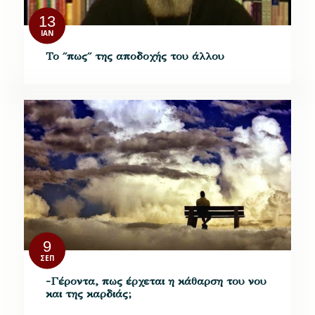
13
ΙΑΝ
Το ΄΄πως΄΄ της αποδοχής του άλλου
9
ΣΕΠ
-Γέροντα, πως έρχεται η κάθαρση του νου
και της καρδιάς;