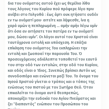
δια του ονόματος αυτού έχει ως θεμέλιο λίθο
τους λόγους του Κυρίου πού πρόφερε λίγο πριν
ανέβει στο Γολγοθά : έως άρτι ουκ ητήσατε ουδέν
εν τω ονόματί μου· αιτείτε και λήψεσθε, ίνα η
χαρά υμών η πεπληρωμένη … αμήν αμήν λέγω υμίν
ότι όσα αν αιτήσατε τον πατέρα εν τω ονόματί
μου, δώσει υμίν”. Οι λόγοι αυτοί του Χριστού είναι
ταυτόχρονα εντολή και υπόσχεση. Η επάξια
επίκληση του ονόματος Του εκπληρώνει την
εντολή και ζωοποιεί την παρουσία Του. Ό
προσευχόμενος αδιάλειπτα τοποθετεί τον εαυτό
του στην οδό των εντολών, στην οδό του Κυρίου,
και οδός είναι ο Ίδιος. Συνεπώς βρίσκει Αυτόν ως
συνοδοιπόρο και ενώνεται μαζί Του. Το όνομα του
Ιησού Χριστού γίνεται ο τρόπος και ο τόπος της
ενώσεως του πιστού με τον Σωτήρα Θεό. Όταν
επικαλείται το όνομα αυτό θεοπρεπώς,
αποκομίζει την ευδοκία του Αγίου Πνεύματος και
ζει “διαπαντός” ενώπιον του Προσώπου του