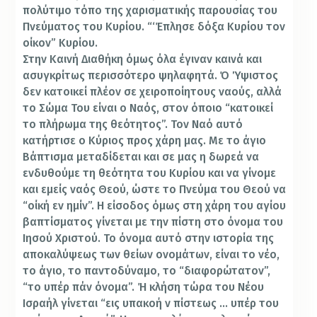
πολύτιμο τόπο της χαρισματικής παρουσίας του
Πνεύματος του Κυρίου. “‘Έπλησε δόξα Κυρίου τον
οίκον” Κυρίου.
Στην Καινή Διαθήκη όμως όλα έγιναν καινά και
ασυγκρίτως περισσότερο ψηλαφητά. Ό Ύψιστος
δεν κατοικεί πλέον σε χειροποίητους ναούς, αλλά
το Σώμα Του είναι ο Ναός, στον όποιο “κατοικεί
το πλήρωμα της θεότητος”. Τον Ναό αυτό
κατήρτισε ο Κύριος προς χάρη μας. Με το άγιο
Βάπτισμα μεταδίδεται και σε μας η δωρεά να
ενδυθούμε τη θεότητα του Κυρίου και να γίνομε
και εμείς ναός Θεού, ώστε το Πνεύμα του Θεού να
“οίκή εν ημίν”. Η είσοδος όμως στη χάρη του αγίου
βαπτίσματος γίνεται με την πίστη στο όνομα του
Ιησού Χριστού. Το όνομα αυτό στην ιστορία της
αποκαλύψεως των θείων ονομάτων, είναι το νέο,
το άγιο, το παντοδύναμο, το “διαφορώτατον”,
“το υπέρ πάν όνομα”. Ή κλήση τώρα του Νέου
Ισραήλ γίνεται “εις υπακοή ν πίστεως … υπέρ του