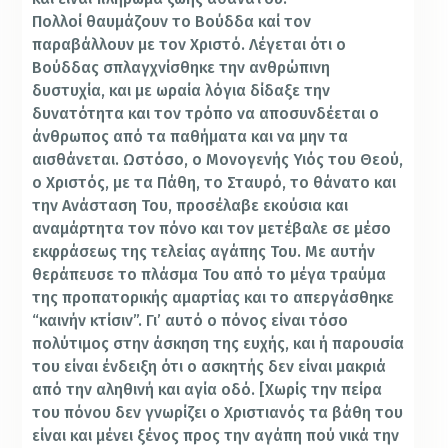
Πολλοί θαυμάζουν το Βούδδα καί τον
παραβάλλουν με τον Χριστό. Λέγεται ότι ο
Βούδδας σπλαγχνίσθηκε την ανθρώπινη
δυστυχία, και με ωραία λόγια δίδαξε την
δυνατότητα και τον τρόπο να αποσυνδέεται ο
άνθρωπος από τα παθήματα και να μην τα
αισθάνεται. Ωστόσο, ο Μονογενής Υιός του Θεού,
ο Χριστός, με τα Πάθη, το Σταυρό, το θάνατο και
την Ανάσταση Του, προσέλαβε εκούσια και
αναμάρτητα τον πόνο και τον μετέβαλε σε μέσο
εκφράσεως της τελείας αγάπης Του. Με αυτήν
θεράπευσε το πλάσμα Του από το μέγα τραύμα
της προπατορικής αμαρτίας και το απεργάσθηκε
“καινήν κτίσιν”. Γι’ αυτό ο πόνος είναι τόσο
πολύτιμος στην άσκηση της ευχής, και ή παρουσία
του είναι ένδειξη ότι ο ασκητής δεν είναι μακριά
από την αληθινή και αγία οδό. [Χωρίς την πείρα
του πόνου δεν γνωρίζει ο Χριστιανός τα βάθη του
είναι και μένει ξένος προς την αγάπη πού νικά την