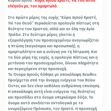
Κυρίου Ιησού :
Κύριε Ιησού Χριστέ, Υιέ του Θεού
ελέησόν με, τον αμαρτωλό.
Στο πρώτο μέρος της ευχής “Κύριε Ιησού Χριστέ,
Υιέ του Θεού” περικλείεται ομολογία πίστεως στη
θεότητα του Χριστού, αλλά και σε όλη την Αγία
Τριάδα. Στο δεύτερο μέρος γίνεται η
εξομολόγηση του προσευχομένου αναγνωρίζεται
η πτώση (παγκόσμια και προσωπική), η
αμαρτωλότητα και η ανάγκη για τη λύτρωση. Και
τα δύο μέρη της ευχής, η ομολογία πίστεως και η
μετάνοια του προσευχομένου, δίνουν πληρότητα
και περιεχόμενο στην προσευχή.
Το Όνομα Ιησούς δόθηκε με αποκάλυψη Άνωθεν.
Προέρχεται από την άναρχη ενέργεια του θείου
Όντος και δεν είναι καθόλου ανθρώπινη επινόηση.
Η αποκάλυψη αυτή είναι ενέργεια της θεότητος
και προσδίδει στο όνομα υπερκόσμια δόξα. Το
όνομα αυτό συνδέεται οντολογικά με το
ονομαζόμενο Πρόσωπο, τον Χριστό. Η προσευχή