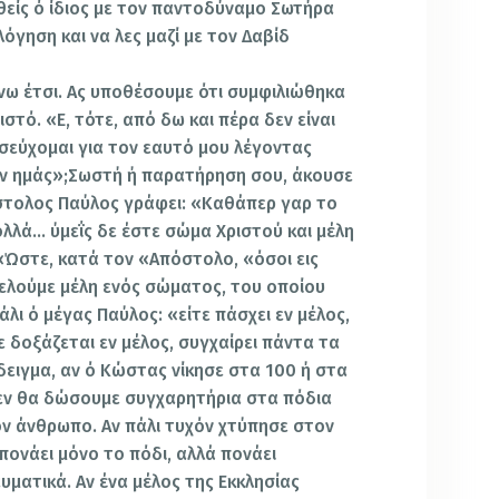
είς ό ίδιος με τον παντοδύναμο Σωτήρα
λόγηση και να λες μαζί με τον Δαβίδ
άνω έτσι. Ας υποθέσουμε ότι συμφιλιώθηκα
ιστό. «Ε, τότε, από δω και πέρα δεν είναι
σεύχομαι για τον εαυτό μου λέγοντας
ον ημάς»;Σωστή ή παρατήρηση σου, άκουσε
στολος Παύλος γράφει: «Καθάπερ γαρ το
πολλά… ύμεΐς δε έστε σώμα Χριστού και μέλη
). «Ώστε, κατά τον «Απόστολο, «όσοι εις
ελούμε μέλη ενός σώματος, του οποίου
πάλι ό μέγας Παύλος: «είτε πάσχει εν μέλος,
ε δοξάζεται εν μέλος, συγχαίρει πάντα τα
άδειγμα, αν ό Κώστας νίκησε στα 100 ή στα
δεν θα δώσουμε συγχαρητήρια στα πόδια
ον άνθρωπο. Αν πάλι τυχόν χτύπησε στον
πονάει μόνο το πόδι, αλλά πονάει
ευματικά. Αν ένα μέλος της Εκκλησίας