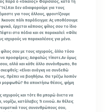
ος παρά ό «δίκαιος» Φαρισαίος, κατά τη
η’14).Και δεν αδιαφορούμε για τους
ζόμαστε για τους άλλους, φροντίζουμε
. Άκουσε πάλι παράδειγμα: Ας υποθέσουμε
αφνικά, έρχεται κάποιος φίλος σου το ίδιο
Πέφτει στα πόδια και σε παρακαλεί: «Φίλε
ς ισχυρούς να παρακαλέσεις για μένα.
ό φίλος σου με τους ισχυρούς, άλλο τόσο
ια να προσφέρεις; Ασφαλώς τίποτε.Αν όμως
σου, αλλά και κάθε άλλο συνάνθρωπο, θα
σκεφθείς: «Είναι ανάγκη να συνδεθώ
υς. Πρέπει να βοηθήσω. Θα τρέξω λοιπόν
α μορφωθώ? θα αποκτήσω θέσεις, φήμη
ς ισχυρούς και τότε θα μπορώ άνετα να
 νομίζω, κατάλαβες Τι εννοώ. Αν θέλεις
πνευματικά τους συνανθρώπους σου,