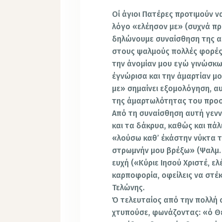
Οί άγιοι Πατέρες προτιμούν να
λόγο «ελέησον με» (συχνά π
δηλώνουμε συναίσθηση της α
στους ψαλμούς πολλές φορές
την άνομίαν μου εγώ γινώσκω»
έγνώρισα και την άμαρτίαν μο
με» σημαίνει εξομολόγηση, 
της άμαρτωλότητας του προ
Από τη συναίσθηση αυτή γεννι
και τα δάκρυα, καθώς και πά
«λούσω καθ’ έκάστην νύκτα τη
στρωμνήν μου βρέξω» (Ψαλμ. 
ευχή («Κύριε Ιησού Χριστέ, ελ
καρποφορία, οφείλεις να στέκ
Τελώνης.
Ό τελευταίος από την πολλή 
χτυπούσε, φωνάζοντας: «ό Θε