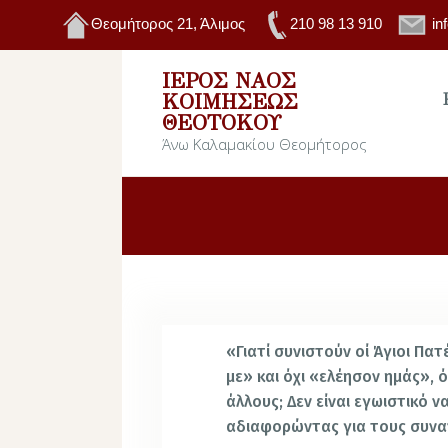
Θεομήτορος 21, Άλιμος
210 98 13 910
in
ΙΕΡΌΣ ΝΑΌΣ
ΚΟΙΜΉΣΕΩΣ
ΘΕΟΤΌΚΟΥ
Άνω Καλαμακίου Θεομήτορος
«Γιατί συνιστούν οί Άγιοι Πατ
με» και όχι «ελέησον ημάς», 
άλλους; Δεν είναι εγωιστικό 
αδιαφορώντας για τους συν