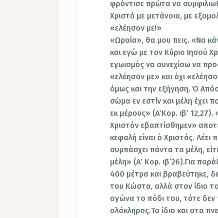
φρόντισε πρώτα να συμφιλιωθ
Χριστό με μετάνοια, με εξομο
«ελέησον με!»
«Ωραία», θα μου πεις. «Να κ
και εγώ με τον Κύριο Ιησού Χρ
εγωισμός να συνεχίσω να προ
«ελέησον με» και όχι «ελέησ
όμως και την εξήγηση. Ό Από
σώμα εν εστίν και μέλη έχει 
εκ μέρους» (Α΄ Κορ. ιβ’ 12,27
Χριστόν εβαπτίσθημεν» αποτ
κεφαλή είναι ό Χριστός. Λέει 
συμπάσχει πάντα τα μέλη, είτ
μέλη» (Α’ Κορ. ιβ’26).Για παρ
400 μέτρα και βραβεύτηκε, 
του Κώστα, αλλά στον ίδιο τ
αγώνα το πόδι του, τότε δεν 
ολόκληρος.Το ίδιο και στα πν