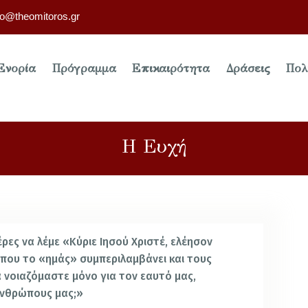
fo@theomitoros.gr
Ενορία
Πρόγραμμα
Επικαιρότητα
Δράσεις
Πολ
Η Ευχή
έρες να λέμε «Κύριε Ιησού Χριστέ, ελέησον
όπου το «ημάς» συμπεριλαμβάνει και τους
να νοιαζόμαστε μόνο για τον εαυτό μας,
ανθρώπους μας;»