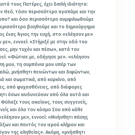
ατά τους Πατέρες, έχει διπλή ιδιότητα:
ν Θεό, τόσο περισσότερο αγαπάμε και την
ωπο? και όσο περισσότερο συμφιλιωθούμε
περισσότερο βοηθούμε και το δημιούργημα
ς ένας Άγιος την ευχή, στο «ελέησον με»
 με», εννοεί: «Στήριξέ με στην οδό του
σες, μην τυχόν και πέσω», κατά τον
οεί: «Φώτισε με, οδήγησε με». «ελέησον
άπη μου, τη συμπόνια μου υπέρ των
αλώ, μνήσθητι πεινώντων και διψώντων,
ά και σωματικά, από καρκίνο, από
ες, από ψυχασθένειες, από διάφορες
θητι όσων κινδυνεύουν από όλα αυτά και
Φύλαξε τους οικείους, τους συγγενείς,
νείς και όλο τον κόσμο Σου από κάθε
«ελέησον με», εννοεί: «Μνήσθητι πάσης
ξων και παντός του ιερού κλήρου και
γον της αληθείας». Ακόμη, «μνήσθητι