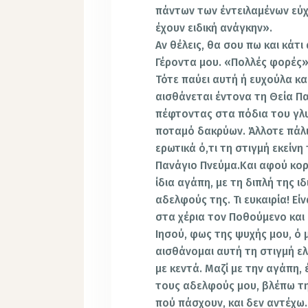
πάντων των έντειλαμένων εύχ
έχουν ειδική ανάγκην».
Αν θέλεις, θα σου πω και κάτ
Γέροντα μου. «Πολλές φορές», 
Τότε παύει αυτή ή ευχούλα κα
αισθάνεται έντονα τη Θεία Πα
πέφτοντας στα πόδια του γλυ
ποταμό δακρύων. Άλλοτε πάλι
ερωτικά ό,τι τη στιγμή εκείν
Πανάγιο Πνεύμα.Και αφού κορ
ίδια αγάπη, με τη διπλή της 
αδελφούς της. Τι ευκαιρία! Ε
στα χέρια τον Ποθούμενο και
Ιησού, φως της ψυχής μου, ό
αισθάνομαι αυτή τη στιγμή ε
με κεντά. Μαζί με την αγάπη,
τους αδελφούς μου, βλέπω τ
πού πάσχουν, και δεν αντέχω.