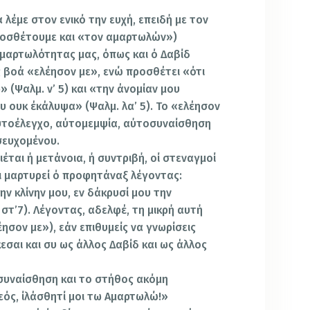
 λέμε στον ενικό την ευχή, επειδή με τον
ροσθέτουμε και «τον αμαρτωλών»)
μαρτωλότητας μας, όπως και ό Δαβίδ
 βοά «ελέησον με», ενώ προσθέτει «ότι
 (Ψαλμ. ν’ 5) και «την άνομίαν μου
υ ουκ έκάλυψα» (Ψαλμ. λα’ 5). Το «ελέησον
αυτοέλεγχο, αύτομεμψία, αύτοσυναίσθηση
σευχομένου.
έται ή μετάνοια, ή συντριβή, οί στεναγμοί
λι μαρτυρεί ό προφητάναξ λέγοντας:
ν κλίνην μου, εν δάκρυσί μου την
στ’7). Λέγοντας, αδελφέ, τη μικρή αυτή
έησον με»), εάν επιθυμείς να γνωρίσεις
εσαι και συ ως άλλος Δαβίδ και ως άλλος
συναίσθηση και το στήθος ακόμη
ός, ίλάσθητί μοι τω Αμαρτωλώ!»