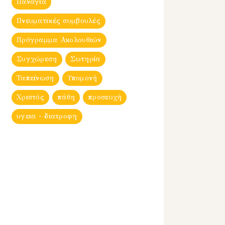
Παναγία
Πνευματικές συμβουλές
Πρόγραμμα Ακολουθιών
Συγχώρεση
Σωτηρία
Ταπείνωση
Υπομονή
Χριστός
πάθη
προσευχή
υγεια - διατροφη