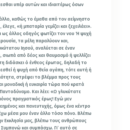
εσθαι υπέρ αυτών και ιδιαιτέρως όσων
ι άλλο, καθώς το έμαθα από τον αείμνηστο
έλεγε, «ή μπαταρία γεμίζει και ξεχειλάει».
ι ως άλλος οδηγός φωτίζει τον νου Ή ψυχή
ρουσία, τα μέλη παραλύουν και,
κύτατου Ιησού, αναλύεται σε έναν
, σιωπά από δέος και θαυμασμό ή ψελλίζει
η τη διδάσκει ό ένθεος έρωτας, δηλαδή το
εσθεί ή ψυχή από θεία αγάπη, τότε αυτή ή
ιδιότητα, στρέφει το βλέμμα προς τους
ίναι μοναδική ή ευκαιρία τώρα πού κρατά
 Παντοδύναμο. Και λέει: «Ω γλυκύτατε
 μόνος πραγματικός έρως! Εγώ μεν
λεημένος και πανευτυχής, όμως ένα κέντρο
 έχω μέσα μου έναν άλλο τόσο πόνο. Βλέπω
ην Εκκλησία μας, βλέπω τους ανθρώπους
 Συμπονώ και συμπάσχω. Γι’ αυτό σε