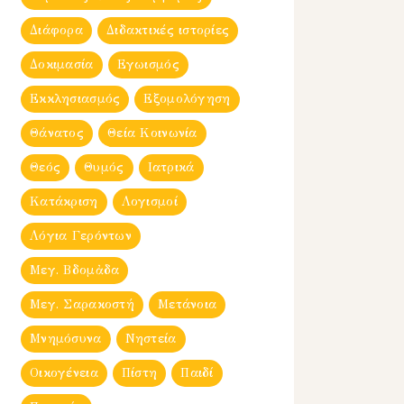
Διάφορα
Διδακτικές ιστορίες
Δοκιμασία
Εγωισμός
Εκκλησιασμός
Εξομολόγηση
Θάνατος
Θεία Κοινωνία
Θεός
Θυμός
Ιατρικά
Κατάκριση
Λογισμοί
Λόγια Γερόντων
Μεγ. Βδομἀδα
Μεγ. Σαρακοστή
Μετάνοια
Μνημόσυνα
Νηστεία
Οικογένεια
Πίστη
Παιδί