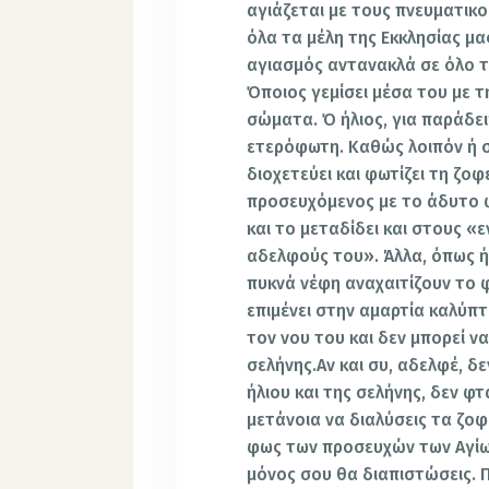
αγιάζεται με τους πνευματικο
όλα τα μέλη της Εκκλησίας μ
αγιασμός αντανακλά σε όλο τ
Όποιος γεμίσει μέσα του με τ
σώματα. Ό ήλιος, για παράδει
ετερόφωτη. Καθώς λοιπόν ή σ
διοχετεύει και φωτίζει τη ζοφε
προσευχόμενος με το άδυτο φ
και το μεταδίδει και στους «
αδελφούς του». Άλλα, όπως ή
πυκνά νέφη αναχαιτίζουν το φ
επιμένει στην αμαρτία καλύπτ
τον νου του και δεν μπορεί ν
σελήνης.Αν και συ, αδελφέ, δ
ήλιου και της σελήνης, δεν φτ
μετάνοια να διαλύσεις τα ζοφ
φως των προσευχών των Αγίων 
μόνος σου θα διαπιστώσεις. 