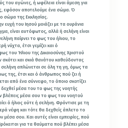
ύς του αγώνες, ή ωφέλεια είναι άμεση για
ας, εφόσον αποτελούμε ένα σώμα. Ό
ο σώμα της Εκκλησίας.
ην ευχή του Ιησού μοιάζει με τα ουράνια
γμα, είναι αυτόφωτος, αλλά ή σελήνη είναι
ελήνη παίρνει το φως του ήλιου, το
ρή νύχτα, έτσι γεμίζει και ό
ως του Ήλιου της Δικαιοσύνης Χριστού
εν σκότει και σκιά θανάτου καθεύδοντας
 σελήνη απλώνεται σε όλη τη γη, όμως τα
ως της, έτσι και ό άνθρωπος πού ζει ή
εται από ένα σύννεφο, το όποιο σκοτίζει
α δεχθεί μέσα του το φως της νοητής
εν βλέπεις μέσα σου το φως του νοητού
αίει ό ήλιος ούτε ή σελήνη. Φρόντισε με τη
ερά νέφη και τότε θα δεχθείς άπλετο το
μέσα σου. Και αυτές είναι εμπειρίες, πού
Πρόκειται για τα θαύματα πού βλέπει μέσα