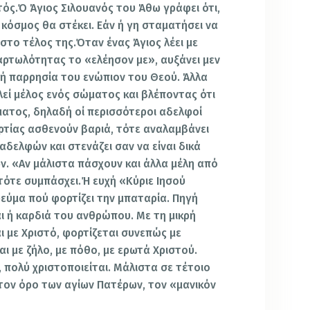
τός.Ό Άγιος Σιλουανός του Άθω γράφει ότι,
 κόσμος θα στέκει. Εάν ή γη σταματήσει να
στο τέλος της.Όταν ένας Άγιος λέει με
αρτωλότητας το «ελέησον με», αυξάνει μεν
 ή παρρησία του ενώπιον του Θεού. Άλλα
λεί μέλος ενός σώματος και βλέποντας ότι
ατος, δηλαδή οί περισσότεροι αδελφοί
αρτίας ασθενούν βαριά, τότε αναλαμβάνει
δελφών και στενάζει σαν να είναι δικά
. «Αν μάλιστα πάσχουν και άλλα μέλη από
τότε συμπάσχει.Ή ευχή «Κύριε Ιησού
 ρεύμα πού φορτίζει την μπαταρία. Πηγή
ναι ή καρδιά του ανθρώπου. Με τη μικρή
ι με Χριστό, φορτίζεται συνεπώς με
αι με ζήλο, με πόθο, με ερωτά Χριστού.
, πολύ χριστοποιείται. Μάλιστα σε τέτοιο
τον όρο των αγίων Πατέρων, τον «μανικόν