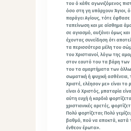
του ό κάθε αγωνιζόμενος πισ
όσο στη γη υπάρχουν Άγιοι, ό
παράγει Αγίους, τότε έφθασε 
ταπείνωση και με αίσθημα άμ
σε αγιασμό, αυξάνει όμως και
έχοντας συνείδηση ότι αποτε
τα περισσότερα μέλη του σώμ
του Χριστιανοί, λόγω της αμ
στον εαυτό του τα βάρη των α
του τα αμαρτήματα των άλλων
σωματική ή ψυχική ασθένεια, 
Χριστέ, ελέησον με» είναι το
είναι ό Χριστός, μπαταρία εί
αύτη ευχή ή καρδιά φορτίζετα
χριστιανικές αρετές, φορτίζετ
Πολύ φορτίζεται; Πολύ γεμίζει
βαθμό, πού να αποκτά, κατά 
ένθεον έρωτα».