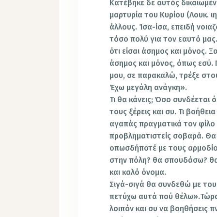
Κατέβηκε δε αυτός δικαιωμέν
μαρτυρία του Κυρίου (Λουκ. ι
άλλους. Ίσα-ίσα, επειδή νοια
τόσο πολύ για τον εαυτό μας
ότι είσαι άσημος και μόνος. Ξ
άσημος και μόνος, όπως εσύ. 
μου, σε παρακαλώ, τρέξε στου
Έχω μεγάλη ανάγκη».
Τι θα κάνεις; Όσο συνδέεται 
τους ξέρεις και συ. Τι βοήθε
αγαπάς πραγματικά τον φίλο 
προβληματιστείς σοβαρά. Θα 
οπωσδήποτέ με τους αρμοδίο
στην πόλη? θα σπουδάσω? θ
και καλό όνομα.
Σιγά-σιγά θα συνδεθώ με του
πετύχω αυτά πού θέλω».Τώρα,
λοιπόν και συ να βοηθήσεις 