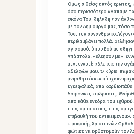
Όμως ό θείος αυτός έρωτας, κ
όσο περισσότερο αγαπάμε το
εικόνα Του, δηλαδή τον άνθρ
με τον Δημιουργό μας, τόσο 
Του, τον συνάνθρωπο.Λέγοντα
περιλαμβάνει πολλά. «ελέησον
αγιασμού, όπου Εσύ με οδήγη
Απόστολο. «ελέησον με», ενν
με», εννοεί: «Βλέπεις την αγ
αδελφών μου. Ώ Κύριε, παρακ
μνήσθητι όσων πάσχουν ψυχικ
εγκεφαλικά, από καρδιοπάθει
δαιμονικές επιδράσεις. Μνήσ
από κάθε ενέδρα του εχθρού. 
τους ομοπίστους, τους ομογε
επιβουλή του αντικειμένου». 
επισκοπής Χριστιανών Ορθοδό
φώτισε να ορθοτομούν τον λό