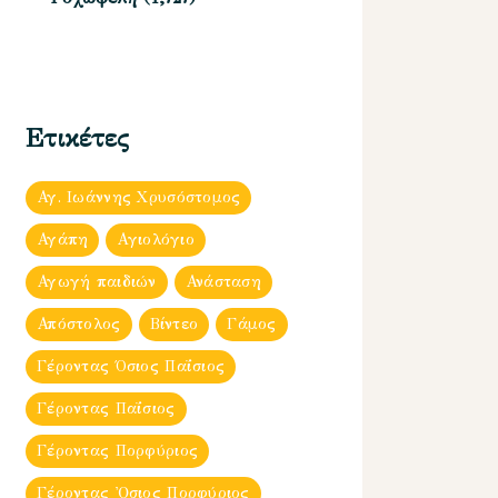
Ετικέτες
Αγ. Ιωάννης Χρυσόστομος
Αγάπη
Αγιολόγιο
Αγωγή παιδιών
Ανάσταση
Απόστολος
Βίντεο
Γάμος
Γέροντας Όσιος Παΐσιος
Γέροντας Παΐσιος
Γέροντας Πορφύριος
Γέροντας Ὀσιος Πορφύριος