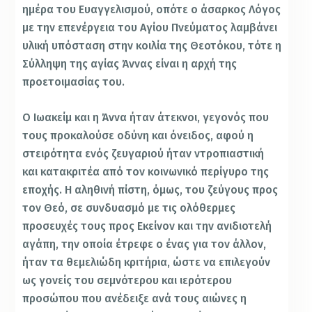
ημέρα του Ευαγγελισμού, οπότε ο άσαρκος Λόγος
με την επενέργεια του Αγίου Πνεύματος λαμβάνει
υλική υπόσταση στην κοιλία της Θεοτόκου, τότε η
Σύλληψη της αγίας Άννας είναι η αρχή της
προετοιμασίας του.
Ο Ιωακείμ και η Άννα ήταν άτεκνοι, γεγονός που
τους προκαλούσε οδύνη και όνειδος, αφού η
στειρότητα ενός ζευγαριού ήταν ντροπιαστική
και κατακριτέα από τον κοινωνικό περίγυρο της
εποχής. Η αληθινή πίστη, όμως, του ζεύγους προς
τον Θεό, σε συνδυασμό με τις ολόθερμες
προσευχές τους προς Εκείνον και την ανιδιοτελή
αγάπη, την οποία έτρεφε ο ένας για τον άλλον,
ήταν τα θεμελιώδη κριτήρια, ώστε να επιλεγούν
ως γονείς του σεμνότερου και ιερότερου
προσώπου που ανέδειξε ανά τους αιώνες η