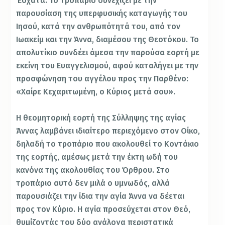
Έσχατα. Το τροπάριο συνεχίζει με την
παρουσίαση της υπερφυσικής καταγωγής του
Ιησού, κατά την ανθρωπότητά του, από τον
Ιωακείμ και την Άννα, διαμέσου της Θεοτόκου. Το
απολυτίκιο συνδέει άμεσα την παρούσα εορτή με
εκείνη του Ευαγγελισμού, αφού καταλήγει με την
προσφώνηση του αγγέλου προς την Παρθένο:
«Χαίρε Κεχαριτωμένη, ο Κύριος μετά σου».
Η θεομητορική εορτή της Σύλληψης της αγίας
Άννας λαμβάνει ιδιαίτερο περιεχόμενο στον Οίκο,
δηλαδή το τροπάριο που ακολουθεί το Κοντάκιο
της εορτής, αμέσως μετά την έκτη ωδή του
κανόνα της ακολουθίας του Όρθρου. Στο
τροπάριο αυτό δεν μιλά ο υμνωδός, αλλά
παρουσιάζει την ίδια την αγία Άννα να δέεται
προς τον Κύριο. Η αγία προσεύχεται στον Θεό,
θυμίζοντάς του δύο ανάλογα περιστατικά