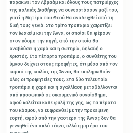
παρακινεί τον Αβραάμ και όλους τους πατριάρχες
της παλαιάς Διαθήκης να συνεορτάσουν μαζί του,
γιατί η Μητέρα του Θεού θα αναδειχθεί από τη
δική τους γενιά. Στο τρίτο τροπάριο χαιρετίζει
τον Ιωακείμ και την Άννα, οι οποίοι θα φέρουν
στον κόσμο την πηγή, από την οποία θα
αναβλύσει η χαρά και η σωτηρία, δηλαδή ο
Χριστός. Στο τέταρτο τροπάριο, ο συνθέτης του
ύμνου δείχνει στους προφήτες, ότι μέσα από τον
καρπό της κοιλίας της Άννας θα εκπληρωθούν
όλες οι προφητείες τους. Στα δύο τελευταία
τροπάρια η χαρά και η αγαλλίαση μεταβάλλονται
από προσωπικό σε οικουμενικό συναίσθημα,
αφού καλείται κάθε φυλή της γης, ως τα πέρατα
του κόσμου, να ευφρανθεί με την προκείμενη
εορτή, αφού από την γαστέρα της Άννας δεν θα
γεννηθεί ένα απλό τέκνο, αλλά η μητέρα του