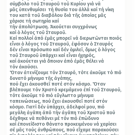
σύμβολο το
ῦ
Σταυρο
ῦ
το
ῦ
Κυρίου
γιά νά
μ
ᾶ
ς
ὑ
πενθυμίσει
τή θυσία του
ἀ
λλά καί τή νίκη
του κατά το
ῦ
διαβόλου διά τ
ῆ
ς
ὁ
ποίας μ
ᾶ
ς
χάρισε τή σωτηρία καί
τήν
ἀ
πολύτρωση.
Ἀ
κούεται
συγχρόνως
καί
ὁ
λόγος το
ῦ
Σταυρο
ῦ.
Καί πολλοί
ἀ
πό
ἐ
μ
ᾶ
ς μπορε
ῖ
νά διερωτ
ῶ
νται ποιός
ε
ἶ
ναι
ὁ
λόγος το
ῦ
Σταυρο
ῦ, ἐ
φόσον
ὁ
Σταυρός
δέν ε
ἶ
ναι πρόσωπο καί δέν
ὁ
μιλε
ῖ, ὅ
μως
ὁ
λόγος
το
ῦ
Σταυρο
ῦ ὑ
πάρχει καί ε
ἶ
ναι
ἠ
χηρός,
καί
ἀ
κούεται γιά
ὅ
ποιον
ἀ
πό
ἐ
μ
ᾶ
ς θέλει νά
τόν
ἀ
κούσει.
Ὅ
ταν
ἀ
τενίζουμε τόν Σταυρό, τότε
ἀ
κο
ῦ
με τό πιό
δυνατό μήνυμα τ
ῆ
ς
ἀ
γάπης,
πού
ἔ
χει
ἀ
κουσθε
ῖ
ποτέ στόν κόσμο
. Ὅ
ταν
βλέπουμε τόν Χριστό κρεμάμενο
ἐ
πί το
ῦ
Σταυρο
ῦ
,
τότε
ἀ
κο
ῦ
με τό πιό ε
ὔ
γλωττο μήνυμα
ταπεινώσεως, πού
ἔ
χει
ἀ
κουσθε
ῖ
ποτέ στόν
κόσμο. Γιατί δέν
ὑ
πάρχει,
ἀ
δελφοί μου, πιό
μεγάλη
ἀ
γάπη
ἀ
πό τήν
ἀ
γάπη το
ῦ
Χριστο
ῦ
πού
δέχθηκε νά πεθάνει μέ τόν πιό
ἐ
πώδυνο
καί
ἐ
πονείδιστο θάνατο προκειμένου νά χαρίσει
σέ μ
ᾶ
ς τούς
ἀ
νθρώπους, πού ε
ἴ
χαμε παρακούσει