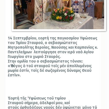
14 Σεπτεμβρίου, εορτή της παγκοσμίου Υψώσεως
του Τιμίου Σταυρού, ο σεβασμιώτατος
Μητροπολίτης Βεροίας, Ναούσης και Καμπανίας κ.
Παντελεήμων λειτούργησε στον ιερό ναό Αγίου
Γεωργίου στο χωριό Σταυρός.
Στην ομιλία του ο σεβασμιώτατος τόνισε:
«Ὁ
λόγος
ὁ
το
ῦ
σταυρο
ῦ
το
ῖ
ς μέν
ἀ
πολλυμένοις
μωρία
ἐ
στίν, το
ῖ
ς δέ σωζομένοις δύναμις Θεο
ῦ
ἐ
στίν».
Ἑ
ορτή τ
ῆ
ς
Ὑ
ψώσεως το
ῦ
τιμίου
Σταυρο
ῦ
σήμερα,
ἀ
δελφοί μου, καί
στούς
ὀ
ρθοδόξους ναούς δέν
ὑ
ψώνεται μόνο τό