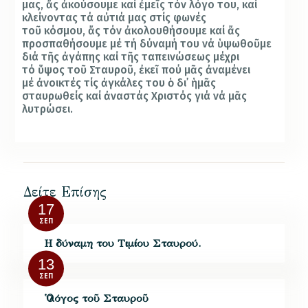
μας,
ἄ
ς
ἀ
κούσουμε καί
ἐ
με
ῖ
ς τόν λόγο του, καί
κλείνοντας τά α
ὐ
τιά μας στίς φωνές
το
ῦ
κόσμου,
ἄ
ς τόν
ἀ
κολουθήσουμε καί
ἄ
ς
προσπαθήσουμε μέ τή δύναμή του νά
ὑ
ψωθο
ῦ
με
διά τ
ῆ
ς
ἀ
γάπης καί τ
ῆ
ς ταπεινώσεως μέχρι
τό
ὕ
ψος το
ῦ
Σταυρο
ῦ, ἐ
κε
ῖ
πού μ
ᾶ
ς
ἀ
ναμένει
μέ
ἀ
νοικτές τίς
ἀ
γκάλες του
ὁ
δι
᾽ ἡ
μ
ᾶ
ς
σταυρωθείς καί
ἀ
ναστάς Χριστός γιά νά μ
ᾶ
ς
λυτρώσει
.
Δείτε Επίσης
17
ΣΕΠ
Η δύναμη του Τιμίου Σταυρού.
13
ΣΕΠ
Ὁ λόγος τοῦ Σταυροῦ