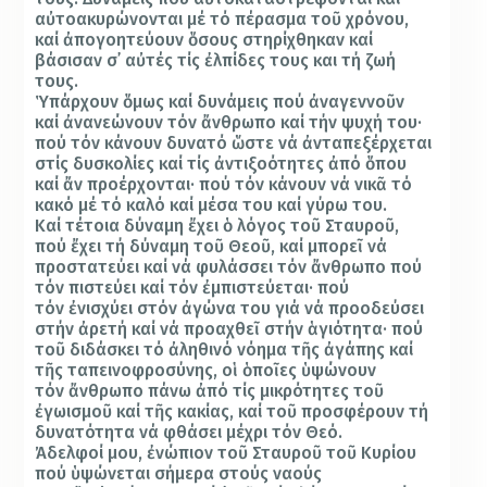
α
ὐ
τοακυρώνονται μέ τό πέρασμα το
ῦ
χρόνου,
καί
ἀ
πογοητεύουν
ὅ
σους στηρίχθηκαν καί
βάσισαν σ
᾽
α
ὐ
τές τίς
ἐ
λπίδες τους και τή ζωή
τους
.
Ὑ
πάρχουν
ὅ
μως καί δυνάμεις πού
ἀ
ναγεννο
ῦ
ν
καί
ἀ
νανεώνουν τόν
ἄ
νθρωπο καί τήν ψυχή του·
πού τόν κάνουν δυνατό
ὥ
στε νά
ἀ
νταπεξέρχεται
στίς δυσκολίες καί τίς
ἀ
ντιξοότητες
ἀ
πό
ὅ
που
καί
ἄ
ν προέρχονται· πού τόν κάνουν νά νικ
ᾶ
τό
κακό μέ τό καλό καί μέσα του καί γύρω του.
Καί τέτοια δύναμη
ἔ
χει
ὁ
λόγος το
ῦ
Σταυρο
ῦ
,
πού
ἔ
χει τή δύναμη το
ῦ
Θεο
ῦ
, καί μπορε
ῖ
νά
προστατεύει καί νά φυλάσσει τόν
ἄ
νθρωπο πού
τόν πιστεύει καί τόν
ἐ
μπιστεύεται· πού
τόν
ἐ
νισχύει στόν
ἀ
γώνα του γιά νά προοδεύσει
στήν
ἀ
ρετή καί νά προαχθε
ῖ
στήν
ἁ
γιότητα· πού
το
ῦ
διδάσκει τό
ἀ
ληθινό νόημα τ
ῆ
ς
ἀ
γάπης καί
τ
ῆ
ς ταπεινοφροσύνης, ο
ἱ ὁ
πο
ῖ
ες
ὑ
ψώνουν
τόν
ἄ
νθρωπο πάνω
ἀ
πό τίς μικρότητες το
ῦ
ἐ
γωισμο
ῦ
καί τ
ῆ
ς κακίας, καί το
ῦ
προσφέρουν τή
δυνατότητα νά φθάσει μέχρι τόν Θεό.
Ἀ
δελφοί μου,
ἐ
νώπιον το
ῦ
Σταυρο
ῦ
το
ῦ
Κυρίου
πού
ὑ
ψώνεται σήμερα στούς ναούς