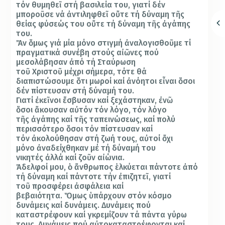
τόν θυμηθε
ῖ
στή βασιλεία του, γιατί δέν
μπορο
ῦ
σε νά
ἀ
ντιληφθε
ῖ
ο
ὔ
τε τή δύναμη τ
ῆ
ς
θείας φύσεώς του ο
ὔ
τε τή δύναμη τ
ῆ
ς
ἀ
γάπης
του.
Ἄ
ν
ὅ
μως γιά μία μόνο στιγμή
ἀ
ναλογισθο
ῦ
με τί
πραγματικά συνέβη στούς α
ἰῶ
νες πού
μεσολάβησαν
ἀ
πό τή Σταύρωση
το
ῦ
Χριστο
ῦ
μέχρι σήμερα, τότε θά
διαπιστώσουμε
ὅ
τι μωροί καί
ἀ
νόητοι ε
ἶ
ναι
ὅ
σοι
δέν πίστευσαν στή δύναμή του.
Γιατί
ἐ
κε
ῖ
νοι
ἔ
σβυσαν καί ξεχάστηκαν,
ἐ
ν
ῶ
ὅ
σοι
ἄ
κουσαν α
ὐ
τόν τόν λόγο, τόν λόγο
τ
ῆ
ς
ἀ
γάπης καί τ
ῆ
ς ταπεινώσεως, καί πολύ
περισσότερο
ὅ
σοι τόν πίστευσαν καί
τόν
ἀ
κολούθησαν στή ζωή τους, α
ὐ
τοί
ὄ
χι
μόνο
ἀ
ναδείχθηκαν μέ τή δύναμή του
νικητές
ἀ
λλά καί ζο
ῦ
ν α
ἰ
ώνια.
Ἀ
δελφοί μου,
ὁ ἄ
νθρωπος
ἑ
λκύεται πάντοτε
ἀ
πό
τή δύναμη καί πάντοτε τήν
ἐ
πιζητε
ῖ
, γιατί
το
ῦ
προσφέρει
ἀ
σφάλεια καί
βεβαιότητα.
Ὅ
μως
ὑ
πάρχουν στόν κόσμο
δυνάμεις καί δυνάμεις. Δυνάμεις πού
καταστρέφουν καί γκρεμίζουν τά πάντα γύρω
τους. Δυνάμεις πού α
ὐ
τοκαταστρέφονται καί