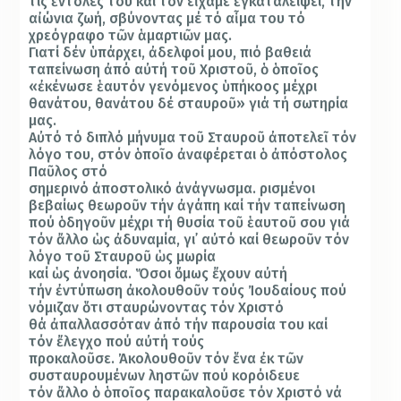
τίς
ἐ
ντολές του καί τόν ε
ἴ
χαμε
ἐ
γκαταλείψει, τήν
α
ἰ
ώνια ζωή, σβύνοντας μέ τό α
ἷ
μα του τό
χρεόγραφο τ
ῶ
ν
ἁ
μαρτι
ῶ
ν μας.
Γιατί δέν
ὑ
πάρχει,
ἀ
δελφοί μου, πιό βαθειά
ταπείνωση
ἀ
πό α
ὐ
τή το
ῦ
Χριστο
ῦ, ὁ ὁ
πο
ῖ
ος
«
ἐ
κένωσε
ἑ
αυτόν γενόμενος
ὑ
πήκοος μέχρι
θανάτου, θανάτου δέ σταυρο
ῦ
» γιά τή σωτηρία
μας.
Α
ὐ
τό τό διπλό μήνυμα το
ῦ
Σταυρο
ῦ ἀ
ποτελε
ῖ
τόν
λόγο του, στόν
ὁ
πο
ῖ
ο
ἀ
ναφέρεται
ὁ ἀ
πόστολος
Πα
ῦ
λος στό
σημερινό
ἀ
ποστολικό
ἀ
νάγνωσμα.
ρισμένοι
βεβαίως θεωρο
ῦ
ν τήν
ἀ
γάπη καί τήν ταπείνωση
πού
ὁ
δηγο
ῦ
ν μέχρι τή θυσία το
ῦ ἑ
αυτο
ῦ
σου γιά
τόν
ἄ
λλο
ὡ
ς
ἀ
δυναμία, γι
᾽
α
ὐ
τό καί θεωρο
ῦ
ν τόν
λόγο το
ῦ
Σταυρο
ῦ ὡ
ς μωρία
καί
ὡ
ς
ἀ
νοησία.
Ὅ
σοι
ὅ
μως
ἔ
χουν α
ὐ
τή
τήν
ἐ
ντύπωση
ἀ
κολουθο
ῦ
ν τούς
Ἰ
ουδαίους πού
νόμιζαν
ὅ
τι σταυρώνοντας τόν Χριστό
θά
ἀ
παλλασσόταν
ἀ
πό τήν παρουσία του καί
τόν
ἔ
λεγχο πού α
ὐ
τή τούς
προκαλο
ῦ
σε.
Ἀ
κολουθο
ῦ
ν τόν
ἕ
να
ἐ
κ τ
ῶ
ν
συσταυρουμένων ληστ
ῶ
ν πού κορόιδευε
τόν
ἄ
λλο
ὁ ὁ
πο
ῖ
ος παρακαλο
ῦ
σε τόν Χριστό νά