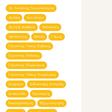
Αγ. Ιωάννης Χρυσόστομος
Αγάπη
Αγιολόγιο
Αγωγή παιδιών
Ανάσταση
Απόστολος
Βίντεο
Γάμος
Γέροντας Όσιος Παΐσιος
Γέροντας Παΐσιος
Γέροντας Πορφύριος
Γέροντας Ὀσιος Πορφύριος
Διάφορα
Διδακτικές ιστορίες
Δοκιμασία
Εγωισμός
Εκκλησιασμός
Εξομολόγηση