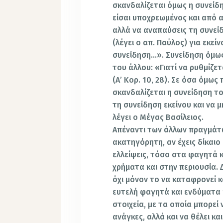
σκανδαλίζεται όμως η συνείδ
είσαι υποχρεωμένος και από 
αλλά να αναπαύσεις τη συνεί
(λέγει ο απ. Παύλος) για εκεί
συνείδηση…». Συνείδηση όμως 
του άλλου: «Γιατί να ρυθμίζε
(Α’ Κορ. 10, 28). Σε όσα όμως
σκανδαλίζεται η συνείδηση το
τη συνείδηση εκείνου και να 
λέγει ο Μέγας Βασίλειος.
Απέναντι των άλλων πραγμάτω
ακατηγόρητη, αν έχεις δίκαιο
ελλείψεις, τόσο στα φαγητά κ
χρήματα και στην περιουσία. 
όχι μόνον το να καταφρονεί κ
ευτελή φαγητά και ενδύματα 
στοιχεία, με τα οποία μπορεί
ανάγκες, αλλά και να θέλει κ