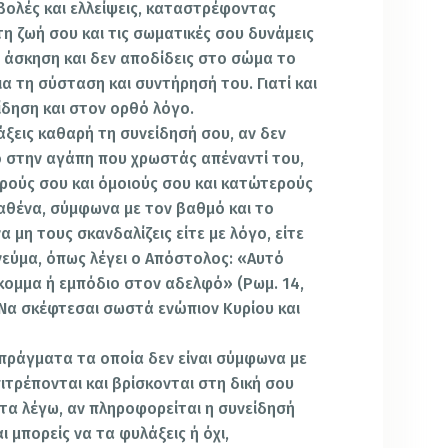
βολές και ελλείψεις, καταστρέφοντας
τη ζωή σου και τις σωματικές σου δυνάμεις
η άσκηση και δεν αποδίδεις στο σώμα το
ια τη σύσταση και συντήρησή του. Γιατί και
ίδηση και στον ορθό λόγο.
άξεις καθαρή τη συνείδησή σου, αν δεν
το στην αγάπη που χρωστάς απέναντί του,
ρούς σου και όμοιούς σου και κατώτερούς
καθένα, σύμφωνα με τον βαθμό και το
 μη τους σκανδαλίζεις είτε με λόγο, είτε
ε νεύμα, όπως λέγει ο Απόστολος: «Αυτό
κομμα ή εμπόδιο στον αδελφό» (Ρωμ. 14,
«Να σκέφτεσαι σωστά ενώπιον Κυρίου και
 πράγματα τα οποία δεν είναι σύμφωνα με
ιτρέπονται και βρίσκονται στη δική σου
ατα λέγω, αν πληροφορείται η συνείδησή
ι μπορείς να τα φυλάξεις ή όχι,