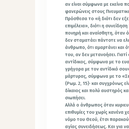
αν είναι σύμφωνα με εκείνα πο
φανερώνεις στους Πνευματικού
Πρόσθεσα το «ή διότι δεν εξε
επιμέλεια», διότι η συνείδησ
πονηρή και αναίσθητη, όταν όμ
δεν σταματάει πάντοτε να ελέ
άνθρωπο, ότι αμαρτάνει και ότ
του, αν δεν μετανοήσει. Γιατ
αντίδικος, σύμφωνα με το ευα
γρήγορα με τον αντίδικό σου»
μάρτυρας, σύμφωνα με το «Σε
(Ρωμ. 2, 15)· και συγχρόνως 
δίκαιος και πολύ αυστηρός και
σιωπήσει.
Αλλά ο άνθρωπος όταν κυριευθ
επιθυμίες του χωρίς κανένα χ
νόμο του Θεού, έτσι παρακούε
αγίας συνειδήσεως. Και για ν