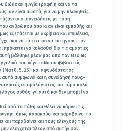
υ διδάσκει η Αγία Γραφή ή και να τα
ς, αν είναι σωστά, για να μην πλανηθείς.
τάζονται οι συνειδήσεις με τόση
η του ανθρώπου όσο κι αν είναι εμπαθής και
ως εξετάζεται με ακρίβεια και επιμέλεια,
γχει και να τύπτει και να κατηγορεί τον
ι πρόκειται να κολασθεί διά τις αμαρτίες
ί αυτή βάλθηκε μέσα μας από τον Θεό ως
γγελικό που λέγει: «Να συμβιβαστείς
 (Ματθ. 5, 25)· και αψευδέστατος
 αυτό συμφωνεί και η συνείδησή τους»
είναι κριτής απαραλόγιστος και πάρα πολύ
 λόγος ορθός· γι’ αυτό και δεν μπορεί να
εί από τα πάθη και θέλει να κάμνει τις
αλινάρι, όπως παρακούει και παραβαίνει το
ι και παραβαίνει και τους ελέγχους της
α μην ελέγχεται πλέον από αυτήν σαν