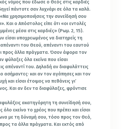
σικός νόμος που έδωσε ο Θεός στις καρδιές
ηγεί πάντοτε σαν λυχνάρι σε όλα τα καλά.
: «Να χρησιμοποιήσεις την συνείδησή σου
υ». Και ο Απόστολος είπε ότι «οι εντολές
μμένες μέσα στις καρδιές» (Ρωμ. 2, 15).
 είσαι υποχρεωμένος να διατηρείς τη
απέναντι του Θεού, απέναντι του εαυτού
αι προς άλλα πράγματα. Όσον άφορα τον
αν φύλαξες όλα εκείνα που είσαι
ς απέναντί του. Δηλαδή αν διαφυλάττεις
πιο ασήμαντες· και αν τον αγάπησες και τον
ή και είσαι έτοιμος να πεθάνεις γι’
νος. Και αν δεν τα διαφύλαξες, φρόντισε
αφυλάξεις ακατηγόρητη τη συνείδησή σου,
ς όλο εκείνο το χρέος που πρέπει και είσαι
ωνα με τη δύναμή σου, τόσο προς τον Θεό,
 προς τα άλλα πράγματα. Και εκτός από