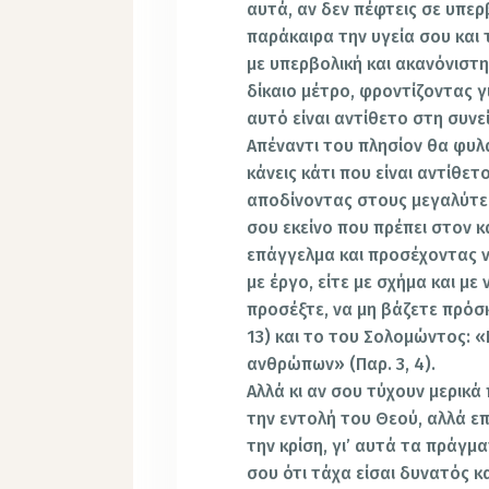
αυτά, αν δεν πέφτεις σε υπερ
παράκαιρα την υγεία σου και 
με υπερβολική και ακανόνιστ
δίκαιο μέτρο, φροντίζοντας γ
αυτό είναι αντίθετο στη συνε
Απέναντι του πλησίον θα φυλ
κάνεις κάτι που είναι αντίθε
αποδίνοντας στους μεγαλύτε
σου εκείνο που πρέπει στον 
επάγγελμα και προσέχοντας να
με έργο, είτε με σχήμα και μ
προσέξτε, να μη βάζετε πρόσ
13) και το του Σολομώντος: 
ανθρώπων» (Παρ. 3, 4).
Αλλά κι αν σου τύχουν μερικά
την εντολή του Θεού, αλλά επ
την κρίση, γι’ αυτά τα πράγμ
σου ότι τάχα είσαι δυνατός κα