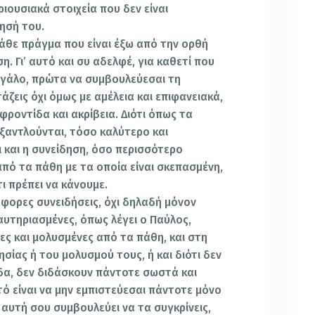
ιουσιακά στοιχεία που δεν είναι
ησή του.
 κάθε πράγμα που είναι έξω από την ορθή
η. Γι’ αυτό και συ αδελφέ, για καθετί που
μεγάλο, πρώτα να συμβουλεύεσαι τη
άζεις όχι όμως με αμέλεια και επιφανειακά,
φροντίδα και ακρίβεια. Διότι όπως τα
εξαντλούνται, τόσο καλύτερο και
 και η συνείδηση, όσο περισσότερο
από τα πάθη με τα οποία είναι σκεπασμένη,
ι πρέπει να κάνουμε.
άφορες συνειδήσεις, όχι δηλαδή μόνον
καυτηριασμένες, όπως λέγει ο Παύλος,
ες και μολυσμένες από τα πάθη, και στη
ησίας ή του μολυσμού τους, ή και διότι δεν
δα, δεν διδάσκουν πάντοτε σωστά και
ό είναι να μην εμπιστεύεσαι πάντοτε μόνο
αυτή σου συμβουλεύει να τα συγκρίνεις,