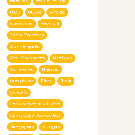
Θάνατος
Θεία Κοινωνία
Θεός
Θυμός
Ιατρικά
Κατάκριση
Λογισμοί
Λόγια Γερόντων
Μεγ. Βδομἀδα
Μεγ. Σαρακοστή
Μετάνοια
Μνημόσυνα
Νηστεία
Οικογένεια
Πίστη
Παιδί
Παναγία
Πνευματικές συμβουλές
Πρόγραμμα Ακολουθιών
Συγχώρεση
Σωτηρία