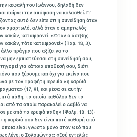
την κεφαλή του Ιωάννου, δηλαδή δεν
αι παίρνει την απόφαση να κολασθεί. Γι’
ζοντας αυτό δεν είπε ότι η συνείδηση όταν
 τον αμαρτωλό, αλλά όταν ο αμαρτωλός
 κακών, καταφρονεί: «Όταν ο άσεβης
κακών, τότε καταφρονεί» (Παρ. 18, 3).
 άλλο πράγμα που αξίζει να το
να μην εμπιστεύεσαι στη συνείδησή σου,
τηγορεί για κάποια υπόθεσή σου, διότι
μόνο που ξέρουμε και όχι για εκείνα που
ωνα με τον Προφήτη Ιερεμία «η καρδιά
ράγματα» (17, 9), και μέσα σε αυτήν
επτά πάθη, τα οποία καθόλου δεν τα
 και από τα οποία παρακαλεί ο Δαβίδ να
σε με από τα κρυφά πάθη» (Ψαλμ. 18, 13)·
ότι η καρδιά σου δεν είναι ποτέ καθαρή από
α όποια είναι γνωστά μόνο στον Θεό που
όπως λέγει ο Σολομώντας: «Εσύ εντελώς