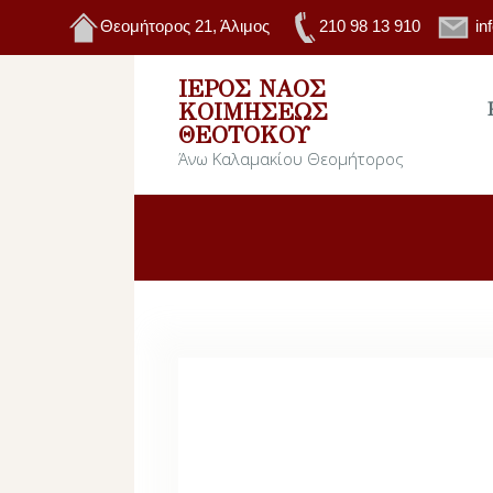
Θεομήτορος 21, Άλιμος
210 98 13 910
in
ΙΕΡΌΣ ΝΑΌΣ
ΚΟΙΜΉΣΕΩΣ
ΘΕΟΤΌΚΟΥ
Άνω Καλαμακίου Θεομήτορος