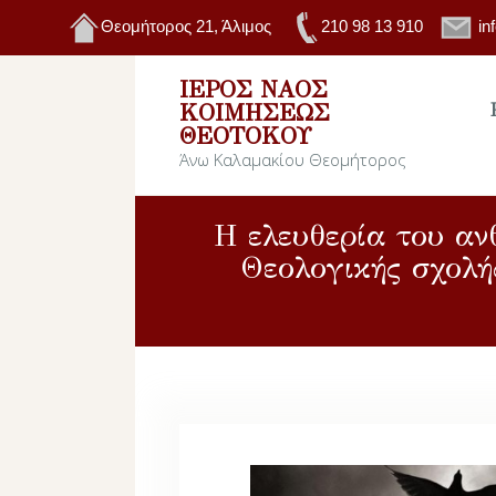
Θεομήτορος 21, Άλιμος
210 98 13 910
in
ΙΕΡΌΣ ΝΑΌΣ
ΚΟΙΜΉΣΕΩΣ
ΘΕΟΤΌΚΟΥ
Άνω Καλαμακίου Θεομήτορος
Η ελευθερία του αν
Θεολογικής σχολή