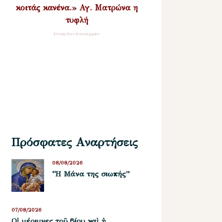
κοιτάς κανένα.» Αγ. Ματρώνα η
τυφλή
Σύναξη Νέων Παλαιοχωρίου
Πρόσφατες Αναρτήσεις
08/08/2026
“Η Μάνα της σιωπής”
07/08/2026
Οἱ μέριμνες τοῦ βίου καὶ ἡ