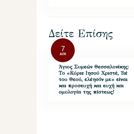
Δείτε Επίσης
7
ΔΕΚ
Άγιος Συμεών Θεσσαλονίκης:
Το «Κύριε Ιησού Χριστέ, Υιέ
του Θεού, ελέησόν με» είναι
και προσευχή και ευχή και
ομολογία της πίστεως!