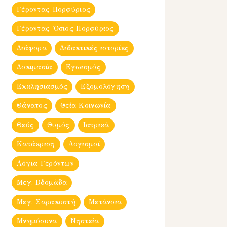
Γέροντας Πορφύριος
Γέροντας Ὀσιος Πορφύριος
Διάφορα
Διδακτικές ιστορίες
Δοκιμασία
Εγωισμός
Εκκλησιασμός
Εξομολόγηση
Θάνατος
Θεία Κοινωνία
Θεός
Θυμός
Ιατρικά
Κατάκριση
Λογισμοί
Λόγια Γερόντων
Μεγ. Βδομἀδα
Μεγ. Σαρακοστή
Μετάνοια
Μνημόσυνα
Νηστεία