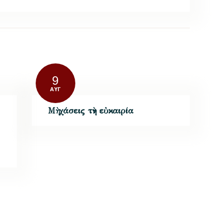
9
ΑΥΓ
Μὴ χάσεις τὴν εὐκαιρία