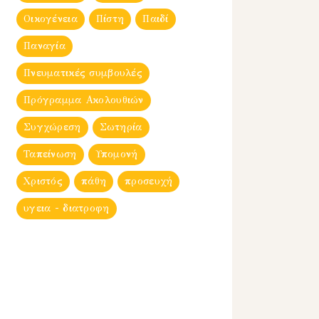
Οικογένεια
Πίστη
Παιδί
Παναγία
Πνευματικές συμβουλές
Πρόγραμμα Ακολουθιών
Συγχώρεση
Σωτηρία
Ταπείνωση
Υπομονή
Χριστός
πάθη
προσευχή
υγεια - διατροφη