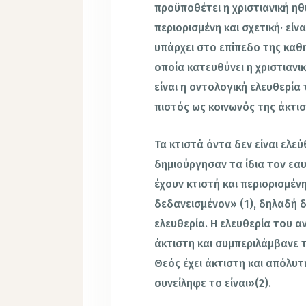
προϋποθέτει η χριστιανική ηθι
περιορισμένη και σχετική· είν
υπάρχει στο επίπεδο της καθη
οποία κατευθύνει η χριστιανικ
είναι η οντολογική ελευθερία
πιστός ως κοινωνός της άκτισ
Τα κτιστά όντα δεν είναι ελε
δημιούργησαν τα ίδια τον εαυ
έχουν κτιστή και περιορισμέν
δεδανεισμένον» (1), δηλαδή δο
ελευθερία. Η ελευθερία του 
άκτιστη και συμπεριλάμβανε τ
Θεός έχει άκτιστη και απόλυτ
συνείληφε το είναι»(2).