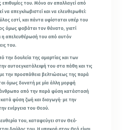
ς επιθυμίες του. Μόνο αν απαλλαγεί από
ί να απεγκλωβιστεί και να ελευθερωθεί:
λος εστί, και πάντα υφίσταται υπέρ του
ος όμως φοβάται τον θάνατο, γιατί
αι η απελευθέρωσή του από αυτόν
εις του.
ό την δουλεία της αμαρτίας και των
ην αυτοεγκατάλειψή του στα πάθη και τις
ι με την προσπάθεια βελτιώσεως της παρά
αι όμως δυνατή με μία άλλη μορφή
ν άνθρωπο από την παρά φύση κατάστασή
 κατά φύση ζωή και διαγωγή· με την
την ενέργεια του Θεού.
λευθερία του, καταφεύγει στον Θεό·
εται δούλος του. Η υπακοή στον Θεό είναι