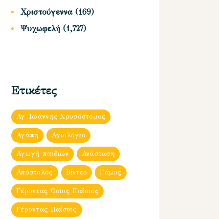
Χριστούγεννα
(169)
Ψυχωφελή
(1,727)
Ετικέτες
Αγ. Ιωάννης Χρυσόστομος
Αγάπη
Αγιολόγιο
Αγωγή παιδιών
Ανάσταση
Απόστολος
Βίντεο
Γάμος
Γέροντας Όσιος Παΐσιος
Γέροντας Παΐσιος