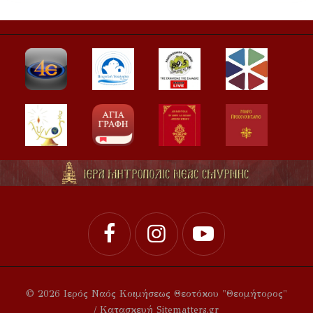
© 2026 Ιερός Ναός Κοιμήσεως Θεοτόκου "Θεομήτορος"
/ Κατασκευή Sitematters.gr