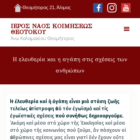
Θεομήτορος 21, Άλιμος
ΙΕΡΌΣ ΝΑΌΣ ΚΟΙΜΉΣΕΩΣ
ΘΕΟΤΌΚΟΥ
Άνω Καλαμακίου Θεομήτορος
Η ελευθερία και η αγάπη στις σχέσεις των
ανθρώπων
῾Η ἐλευθερία καί ἡ ἀγάπη εἶναι μιά στάση ζωῆς
τελείως ἀντίστροφη ἀπό τόν ἐγωϊσμό καί τίς
ἐγωϊστικές σχέσεις
πού συνήθως δημιουργοῦμε.
᾿Ακόμη καί μέσα στό χῶρο τῆς ᾿Εκκλησίας καί μέσα
στό χῶρο τῆς κοινωνίας πού ζοῦμε, ἄν πάσχουν οἱ
ἀνθρώπινες σχέσεις μας εἶναι γιατί δέν ἔχουν οὔτε