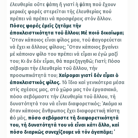
ἐλευθερία οὔτε ἀγάπη ἤ γιατί ἡ ἀγάπη πού ἔχουν
μερικές φορές στερεῖται τῆς ἐλευθερίας πού
πρέπει νά πρέπει νά προσφέρεις στόν ἄλλον.
Πόσες φορές ἐμεῖς ζητᾶμε τήν
ἀποκλειστικότητα τοῦ ἄλλου; Μέ ποιό δικαίωμα;
῞Οταν κάποιος εἶναι φίλος μου, τοῦ ἀπαγορεύεται
νά ἔχει κι ἄλλους φίλους; ῞Οταν κάποιος βγαίνει
μέ κάποιον φίλο του πρέπει νά εἶμαι κι ἐγώ μαζί
του; Κι ἄν δέν εἶμαι, θά παρεξηγηθῶ; Γιατί;
Πόσο
σέβομαι τήν ἐλευθερία τοῦ ἄλλου, τήν
προσωπικότητά του;
Χαίρομαι γιατί δέν εἶμαι ὁ
ἀποκλειστικός φίλος.
Τό ἴδιο καί γενικότερα μέσα
στίς σχέσεις μας, στό χῶρο μας τόν ἐργασιακό,
πόσο σεβόμαστε τήν ἐλευθερία τοῦ ἄλλου, τή
δυνατότητά του νά εἶναι διαφορετικός; ᾿Ακόμα κι
ὅταν κάποιος ἄνθρωπος ἔχει διαφορετική πίστη
ἀπό μᾶς,
πόσο σεβόμαστε τή διαφορετικότητά
του, τή δυνατότητά του νά εἶναι κάτι ἄλλο, καί
πόσο διαρκῶς συνεχίζουμε νά τόν ἀγαπᾶμε; ᾿