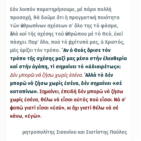
Εάν λοιπόν παρατηρήσουμε, μέ πάρα πολλή
προσοχή, θά δοῦμε ὅτι ἡ πραγματική ποιότητα
τῶν ἀνθρωπίνων σχέσεων σ’ ὅλο της τό φάσμα,
ἀλλά καί τῆς σχέσης τοῦ ἀνθρώπου μέ τό Θεό, ἐκεῖ
πάσχει. Παρ’ ὅλο, πού τό ἀρχέτυπό μας, ὁ Χριστός,
μᾶς ὁρίζει τόν τρόπο. ῎
Αν ὁ Θεός ὅρισε τόν
τρόπο τῆς σχέσης μαζί μας μέσα στήν ἐλευθερία
καί στήν ἀγάπη, τί σημαίνει τό «ἀδιαιρέτως»;
Δέν μπορῶ νά ζήσω χωρίς ἐσένα.
᾿Αλλά τό δέν
μπορῶ νά ζήσω χωρίς ἐσένα, δέν σημαίνει «σέ
καταπίνω».
Σημαίνει, ἐπειδή δέν μπορῶ νά ζήσω
χωρίς ἐσένα, θέλω νά εἶσαι αὐτός πού εἶσαι.
Νά σ’
ἀγαπῶ γιατί εἶσαι «ἐσύ»
, κι ὄχι γιατί θέλω νά σέ
κάνω, «ἐγώ».
μητροπολίτης Σισανίου και Σιατίστης Παύλος