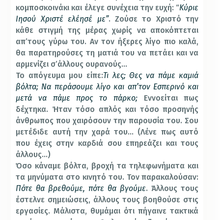
κομποσκοινάκι και έλεγε συνέχεια την ευχή: “
Κύριε
Ιησού Χριστέ ελέησέ με”
. Ζούσε το Χριστό την
κάθε στιγμή της μέρας χωρίς να αποκόπτεται
απ’τους γύρω του. Αν τον ήξερες λίγο πιο καλά,
θα παρατηρούσες τη ματιά του να πετάει και να
αρμενίζει σ’άλλους ουρανούς…
Το απόγευμα μου είπε:
Τι λες; Θες να πάμε καμιά
βόλτα; Να περάσουμε λίγο και απ’τον Εσπερινό και
μετά να πάμε προς το πάρκο;
Εννοείται πως
δέχτηκα. Ήταν τόσο απλός και τόσο προσηνής
άνθρωπος που χαιρόσουν την παρουσία του. Σου
μετέδιδε αυτή την χαρά του… (Λένε πως αυτό
που έχεις στην καρδιά σου επηρεάζει και τους
άλλους…)
Όσο κάναμε βόλτα, βροχή τα τηλεφωνήματα και
τα μηνύματα στο κινητό του. Τον παρακαλούσαν:
Πότε θα βρεθούμε, πότε θα βγούμε
. Άλλους τους
έστελνε σημειώσεις, άλλους τους βοηθούσε στις
εργασίες. Μάλιστα, θυμάμαι ότι πήγαινε τακτικά