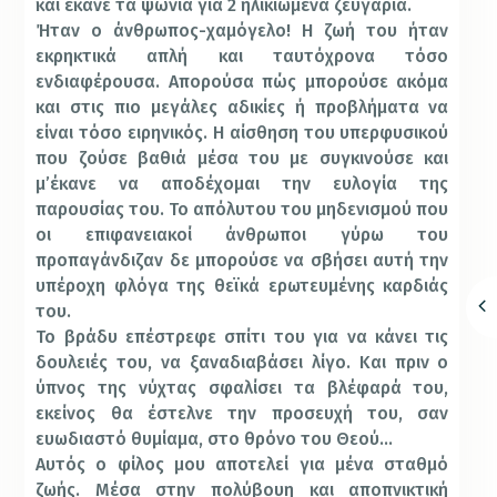
και έκανε τα ψώνια για 2 ηλικιωμένα ζευγάρια.
Ήταν ο άνθρωπος-χαμόγελο! Η ζωή του ήταν
εκρηκτικά απλή και ταυτόχρονα τόσο
ενδιαφέρουσα. Απορούσα πώς μπορούσε ακόμα
και στις πιο μεγάλες αδικίες ή προβλήματα να
είναι τόσο ειρηνικός. Η αίσθηση του υπερφυσικού
που ζούσε βαθιά μέσα του με συγκινούσε και
μ’έκανε να αποδέχομαι την ευλογία της
παρουσίας του. Το απόλυτου του μηδενισμού που
οι επιφανειακοί άνθρωποι γύρω του
προπαγάνδιζαν δε μπορούσε να σβήσει αυτή την
υπέροχη φλόγα της θεϊκά ερωτευμένης καρδιάς
του.
Το βράδυ επέστρεφε σπίτι του για να κάνει τις
δουλειές του, να ξαναδιαβάσει λίγο. Και πριν ο
ύπνος της νύχτας σφαλίσει τα βλέφαρά του,
εκείνος θα έστελνε την προσευχή του, σαν
ευωδιαστό θυμίαμα, στο θρόνο του Θεού…
Αυτός ο φίλος μου αποτελεί για μένα σταθμό
ζωής. Μέσα στην πολύβουη και αποπνικτική