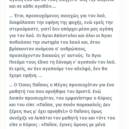
και σε κάθε αγαθό»….
… Έτσι, προσευχόμενος συνεχώς για τον λαό,
διαφύλασσε την ειρήνη της ψυχής, ενώ εμείς την
στερούμαστε, γιατί δεν υπάρχει μέσα μας αγάπη
για τον λαό. Οι Άγιοι Απόστολοι και όλοι οι Άγιοι
ποθούσαν την σωτηρία του λαού και, όταν
βρίσκονταν ανάμεσα σ’ ανθρώπους,
προσεύχονταν διακαώς γι’ αυτούς. Το Άγιο
Πνεύμα τους έδινε τη δύναμη ν’ αγαπούν τον λαό.
Κι εμείς, αν δεν αγαπούμε τον αδελφό, δεν θα
έχομε ειρήνη. …
… Ο Όσιος Παΐσιος ο Μέγας προσευχόταν για ένα
μαθητή του που αρνήθηκε τον Χριστό. Ενώ
λοιπόν προσευχόταν, του εμφανίστηκε ο Κύριος
και του είπε :«Παΐσιε, για ποιόν παρακαλείς; Δεν
ξέρεις πως μ’ έχει αρνηθεί;» Ο Παΐσιος όμως
συνέχιζε να λυπάται τον μαθητή του και τότε του
είπε ο Κύριος : «Παΐσιε, έγινες όμοιος με μένα