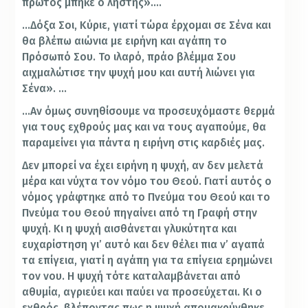
πρώτος μπήκε ο ληστής»….
…Δόξα Σοι, Κύριε, γιατί τώρα έρχομαι σε Σένα και
θα βλέπω αιώνια με ειρήνη και αγάπη το
Πρόσωπό Σου. Το ιλαρό, πράο βλέμμα Σου
αιχμαλώτισε την ψυχή μου και αυτή λιώνει για
Σένα». …
…Αν όμως συνηθίσουμε να προσευχόμαστε θερμά
για τους εχθρούς μας και να τους αγαπούμε, θα
παραμείνει για πάντα η ειρήνη στις καρδιές μας.
Δεν μπορεί να έχει ειρήνη η ψυχή, αν δεν μελετά
μέρα και νύχτα τον νόμο του Θεού. Γιατί αυτός ο
νόμος γράφτηκε από το Πνεύμα του Θεού και το
Πνεύμα του Θεού πηγαίνει από τη Γραφή στην
ψυχή. Κι η ψυχή αισθάνεται γλυκύτητα και
ευχαρίστηση γι’ αυτό και δεν θέλει πια ν’ αγαπά
τα επίγεια, γιατί η αγάπη για τα επίγεια ερημώνει
τον νου. Η ψυχή τότε καταλαμβάνεται από
αθυμία, αγριεύει και παύει να προσεύχεται. Κι ο
εχθρός, βλέποντας πως η ψυχή απομακρύνθηκε