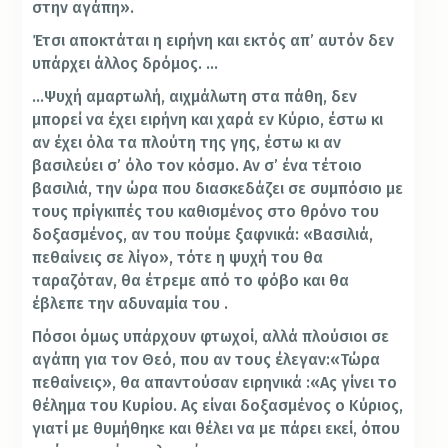
στην αγάπη».
Έτσι αποκτάται η ειρήνη και εκτός απ’ αυτόν δεν
υπάρχει άλλος δρόμος. …
…Ψυχή αμαρτωλή, αιχμάλωτη στα πάθη, δεν
μπορεί να έχει ειρήνη και χαρά εν Κύριο, έστω κι
αν έχει όλα τα πλούτη της γης, έστω κι αν
βασιλεύει σ’ όλο τον κόσμο. Αν σ’ ένα τέτοιο
βασιλιά, την ώρα που διασκεδάζει σε συμπόσιο με
τους πρίγκιπές του καθισμένος στο θρόνο του
δοξασμένος, αν του πούμε ξαφνικά: «Βασιλιά,
πεθαίνεις σε λίγο», τότε η ψυχή του θα
ταραζόταν, θα έτρεμε από το φόβο και θα
έβλεπε την αδυναμία του .
Πόσοι όμως υπάρχουν φτωχοί, αλλά πλούσιοι σε
αγάπη για τον Θεό, που αν τους έλεγαν:«Τώρα
πεθαίνεις», θα απαντούσαν ειρηνικά :«Ας γίνει το
θέλημα του Κυρίου. Ας είναι δοξασμένος ο Κύριος,
γιατί με θυμήθηκε και θέλει να με πάρει εκεί, όπου