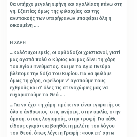
θα υπήρχε μεγάλη ειρήνη και αγαλλίαση πάνω στη
γη. Εξαιτίας όμως της φιλαρχίας και της
ανυπακοής των υπερήφανων υποφέρει όλη η
οικουμένη ….
Η ΧΑΡΗ
…Καλότυχοι εμείς, οι ορθόδοξοι χριστιανοί, γιατί
μας αγαπά πολύ ο Κύριος και μας δίνει τη χάρη
του Αγίου Πνεύματος. Και με το Άγιο Πνεύμα
βλέπομε την δόξα του Κυρίου. Για να φυλάμε
όμως τη χάρη, οφείλομε ν’ αγαπούμε τους
εχθρούς και σ’ όλες τις στενοχώριες μας να
ευχαριστούμε το Θεό ….
…Για να έχει τη χάρη, πρέπει να είναι εγκρατής σε
όλα ο άνθρωπος: στις κινήσεις, στην ομιλία, στην
όραση, στους λογισμούς, στην τροφή. Για κάθε
είδους εγκράτεια βοηθάει η μελέτη του λόγου
του Θεού, όπως λέγει η Γραφή : «ουκ επ’ άρτω