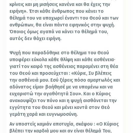
κρίνεις και μη μισήσεις κανένα και θα έχεις την
ειρήνη». Έτσι κάθε άνθρωπος που κάνει το
θέλημά του να υποχωρεί έναντι του Θεού και των
ανθρώπων, θα είναι πάντα ειρηνικός στην ψυχή.
Όποιος όμως αγαπά να κάνει το θέλημά του,
αυτός δεν θάχει ειρήνη.
Ψυχή που παραδόθηκε στο θέλημα του Θεού
υποφέρει εύκολα κάθε θλίψη και κάθε ασθένεια·
γιατί τον καιρό της ασθένειας παραμένει στη θέα
του Θεού και προσεύχεται : «Κύριε, Συ βλέπεις
την ασθένειά μου. Εσύ ξέρεις πόσο αμαρτωλός και
αδύνατος είμαι· βοήθησέ με να υπομένω και να
ευχαριστώ την αγαθότητά Σου». Και ο Κύριος
ανακουφίζει τον πόνο και η ψυχή αισθάνεται την
εγγύτητα του Θεού και μένει κοντά στον Θεό
γεμάτη χαρά και ευγνωμοσύνη.
Αν υποστείς καμιάν αποτυχία, σκέψου : «Ο Κύριος
βλέπει την καρδιά μου και αν είναι θέλημά Του,