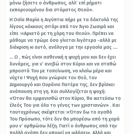
μόνω ζήσετε ο άνθρωπος, αλλ’ επί ρήματι
εκπορευομένου δια στόματος Θεού».
Η Οσία Μαρία η Αιγύπτια πήρε με τα δάκτυλά της
λίγους κόκκους σιτάρι από τον Άγιο Ζωσιμά και
είπε :«Αρκετό με τη χάρη του Θεού». Πρέπει να
μάθομε να τρώμε όσο γίνεται λιγότερο -αλλά με
διάκριση κι αυτό, ανάλογα με την εργασία μας ….
… Ω , πώς είναι ασθενική η ψυχή μου και δεν έχει
δυνάμεις, για ν’ ανεβώ στον Κύριο και να σταθώ
μπροστά Του με ταπείνωση, να κλαίω μέρα και
νύχτα ! Ψυχή που γνώρισε τον Θεό, τον
Δημιουργό και Ουράνιο Πατέρα της, δεν βρίσκει
ανάπαυση στη γη. Και συλλογίζεται η ψυχή:
«Όταν θα εμφανισθώ στον Κύριο, θα ικετεύσω το
έλεός Του για όλο το γένος των χριστιανών» . Και
ταυτοχρόνως σκέφτεται :«Όταν δω το αγαθό
Του Πρόσωπο, τότε δεν θα μπορέσω από τη χαρά
μου ν’ αρθρώσω λέξη. Γιατί ο άνθρωπος από την
πολλή αγάπη δεν μπορεί να μιλήσει». Αλλά και