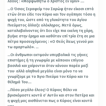
λαούς : «Μορφωθήτω ο Χριστός εν υμίν» ….
…Ο Όσιος Σεραφείμ του Σαρώφ ήταν είκοσι επτά
ετών όταν είδε τον Κύριο και Τον αγάπησε τόσο η
ψυχή του, ώστε από τη γλυκύτητα του Αγίου
Πνεύματος άλλαξε ολόκληρος. Μετά όμως,
καταλαβαίνοντας ότι δεν είχε πια εκείνη τη χάρη,
βγήκε στην έρημο και καθόταν επί τρία έτη σε μια
πέτρα προσευχόμενος : «Ο Θεός ίλεως γενού μοι
τω αμαρτωλό». …
…Οι άνθρωποι εκτιμούν υπερβολικά τις γήινες
επιστήμες ή τη γνωριμία με κάποιον επίγειο
βασιλιά και χαίρονται όταν κάνουν παρέα μαζί
του· αλλά αληθινά μεγάλο είναι μόνο το να
γνωρίζομε με το Άγιο Πνεύμα τον Κύριο και το
θέλημά Του….
…Πόσο μεγάλο έλεος! Ο Κύριος θέλει να
βρισκόμαστε κοντά σ’ Αυτόν και στον Πατέρα και
η ψυχή μας αισθάνεται πως ο Κύριος είναι κοντά