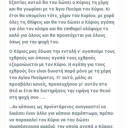
Εξαιτίας αυτού θα του δώσει ο Κύριος τη χάρη
και θα γνωρίσει με το Άγιο Πνεύμα τον Κύριο. Κι
έτσι θα υπομείνει τότε, χάριν του Κυρίου, με χαρά
όλες τις θλίψεις και θα του δώσει ο Κύριος αγάπη
για όλο τον κόσμο και θα επιθυμεί ολόψυχα το
καλό για όλους και θα προσεύχεται για όλους
όπως για την ψυχή του.
Ο Κύριος μας έδωσε την εντολή ν’ αγαπούμε τους
εχθρούς και όποιος αγαπά τους εχθρούς
εξομοιώνεται με τον Κύριο. Η αγάπη για τους
εχθρούς δεν είναι δυνατή παρά μόνο με τη χάρη
του Αγίου Πνεύματος. Γι’ αυτό, μόλις σε
προσβάλει κανείς, προσευχήσου γι’ αυτόν στο
Θεό κι έτσι θα διατηρήσεις την ειρήνη του Θεού
στη ψυχή σου . …
…Αν κάποιος ως προϊστάμενος αναγκαστεί να
δικάσει έναν άλλο για κάποιο παράπτωμα, πρέπει
να παρακαλεί τον Κύριο να του δώσει
συμπάσχουσα καρδιά, την οποία αγαπά ο Κύριος,