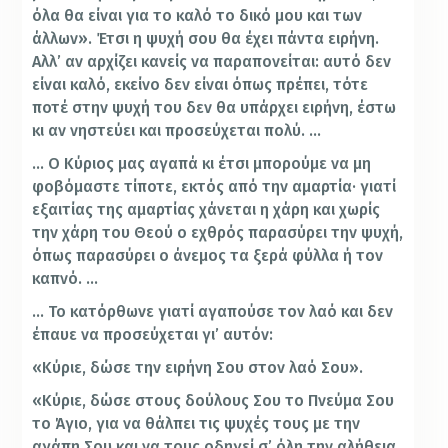
όλα θα είναι για το καλό το δικό μου και των
άλλων». Έτσι η ψυχή σου θα έχει πάντα ειρήνη.
Αλλ’ αν αρχίζει κανείς να παραπονείται: αυτό δεν
είναι καλό, εκείνο δεν είναι όπως πρέπει, τότε
ποτέ στην ψυχή του δεν θα υπάρχει ειρήνη, έστω
κι αν νηστεύει και προσεύχεται πολύ. …
… Ο Κύριος μας αγαπά κι έτσι μπορούμε να μη
φοβόμαστε τίποτε, εκτός από την αμαρτία· γιατί
εξαιτίας της αμαρτίας χάνεται η χάρη και χωρίς
την χάρη του Θεού ο εχθρός παρασύρει την ψυχή,
όπως παρασύρει ο άνεμος τα ξερά φύλλα ή τον
καπνό. …
… Το κατόρθωνε γιατί αγαπούσε τον λαό και δεν
έπαυε να προσεύχεται γι’ αυτόν:
«Κύριε, δώσε την ειρήνη Σου στον λαό Σου».
«Κύριε, δώσε στους δούλους Σου το Πνεύμα Σου
το Άγιο, για να θάλπει τις ψυχές τους με την
αγάπη Σου και να τους οδηγεί σ’ όλη την αλήθεια