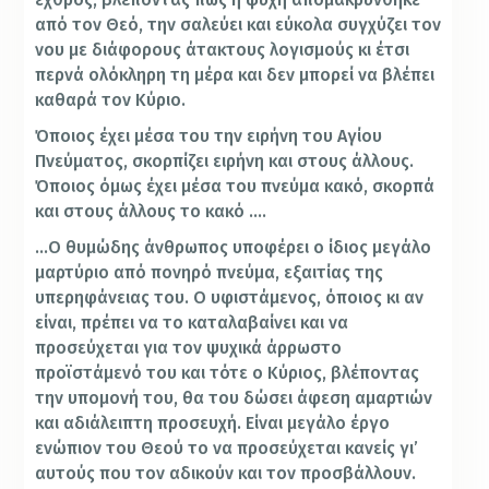
από τον Θεό, την σαλεύει και εύκολα συγχύζει τον
νου με διάφορους άτακτους λογισμούς κι έτσι
περνά ολόκληρη τη μέρα και δεν μπορεί να βλέπει
καθαρά τον Κύριο.
Όποιος έχει μέσα του την ειρήνη του Αγίου
Πνεύματος, σκορπίζει ειρήνη και στους άλλους.
Όποιος όμως έχει μέσα του πνεύμα κακό, σκορπά
και στους άλλους το κακό ….
…Ο θυμώδης άνθρωπος υποφέρει ο ίδιος μεγάλο
μαρτύριο από πονηρό πνεύμα, εξαιτίας της
υπερηφάνειας του. Ο υφιστάμενος, όποιος κι αν
είναι, πρέπει να το καταλαβαίνει και να
προσεύχεται για τον ψυχικά άρρωστο
προϊστάμενό του και τότε ο Κύριος, βλέποντας
την υπομονή του, θα του δώσει άφεση αμαρτιών
και αδιάλειπτη προσευχή. Είναι μεγάλο έργο
ενώπιον του Θεού το να προσεύχεται κανείς γι’
αυτούς που τον αδικούν και τον προσβάλλουν.