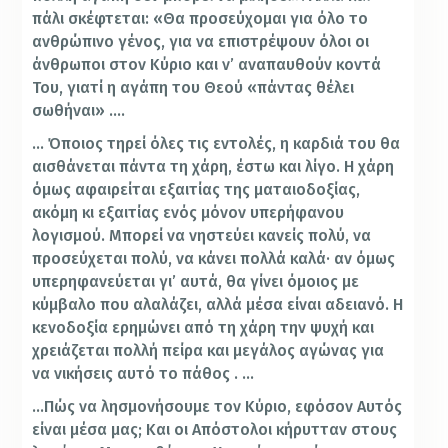
πάλι σκέφτεται: «Θα προσεύχομαι για όλο το
ανθρώπινο γένος, για να επιστρέψουν όλοι οι
άνθρωποι στον Κύριο και ν’ αναπαυθούν κοντά
Του, γιατί η αγάπη του Θεού «πάντας θέλει
σωθήναι» ….
… Όποιος τηρεί όλες τις εντολές, η καρδιά του θα
αισθάνεται πάντα τη χάρη, έστω και λίγο. Η χάρη
όμως αφαιρείται εξαιτίας της ματαιοδοξίας,
ακόμη κι εξαιτίας ενός μόνον υπερήφανου
λογισμού. Μπορεί να νηστεύει κανείς πολύ, να
προσεύχεται πολύ, να κάνει πολλά καλά· αν όμως
υπερηφανεύεται γι’ αυτά, θα γίνει όμοιος με
κύμβαλο που αλαλάζει, αλλά μέσα είναι αδειανό. Η
κενοδοξία ερημώνει από τη χάρη την ψυχή και
χρειάζεται πολλή πείρα και μεγάλος αγώνας για
να νικήσεις αυτό το πάθος . …
…Πώς να λησμονήσουμε τον Κύριο, εφόσον Αυτός
είναι μέσα μας; Και οι Απόστολοι κήρυτταν στους