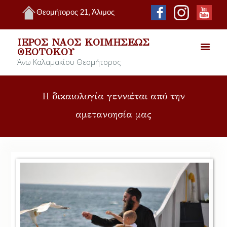
Θεομήτορος 21, Άλιμος
ΙΕΡΌΣ ΝΑΌΣ ΚΟΙΜΉΣΕΩΣ
ΘΕΟΤΌΚΟΥ
Άνω Καλαμακίου Θεομήτορος
Η δικαιολογία γεννιέται από την
αμετανοησία μας