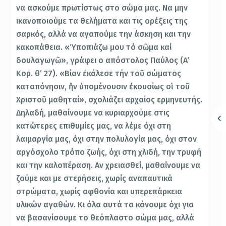
να ασκούμε πρωτίστως στο σώμα µας. Να μην
ικανοποιούμε τα θελήματα και τις ορέξεις της
σαρκός, αλλά να αγαπούμε την άσκηση και την
κακοπάθεια. «Ὑποπιάζω µου τό σῶµα καί
δουλαγωγῶ», γράφει ο απόστολος Παύλος (Α’
Κορ. θ’ 27). «Βίαν ἐκάλεσε τήν τοῦ σώµατος
καταπόνησιν, ἥν ὑποµένουσιν ἐκουσίως οἱ τοῦ
Χριστοῦ μαθηταί», σχολιάζει αρχαίος ερμηνευτής.
Δηλαδή, μαθαίνουμε να κυριαρχούμε στις
κατώτερες επιθυμίες µας, να λέμε όχι στη
λαιμαργία µας, όχι στην πολυλογία µας, όχι στον
αργόσχολο τρόπο ζωής, όχι στη χλιδή, την τρυφή
και την καλοπέραση. Αν χρειασθεί, μαθαίνουμε να
ζούμε και µε στερήσεις, χωρίς αναπαυτικά
στρώματα, χωρίς αφθονία και υπερεπάρκεια
υλικών αγαθών. Κι όλα αυτά τα κάνουμε όχι για
να βασανίσουμε το θεόπλαστο σώμα µας, αλλά