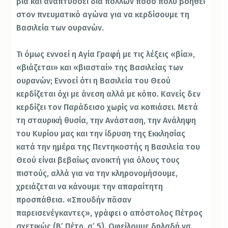
βία και αναπτύσσει διά πολλών πόσο πολύ βοηθεί
στον πνευματικό αγώνα για να κερδίσουμε τη
Βασιλεία των ουρανών.
Τι όμως εννοεί η Αγία Γραφή με τις λέξεις «βία»,
«βιάζεται» και «βιασταί» της Βασιλείας των
ουρανών; Εννοεί ότι η Βασιλεία του Θεού
κερδίζεται όχι με άνεση αλλά με κόπο. Κανείς δεν
κερδίζει τον Παράδεισο χωρίς να κοπιάσει. Μετά
τη σταυρική θυσία, την Ανάσταση, την Ανάληψη
του Κυρίου μας και την ίδρυση της Εκκλησίας
κατά την ημέρα της Πεντηκοστής η Βασιλεία του
Θεού είναι βεβαίως ανοικτή για όλους τους
πιστούς, αλλά για να την κληρονομήσουμε,
χρειάζεται να κάνουμε την απαραίτητη
προσπάθεια. «Σπουδήν πᾶσαν
παρεισενέγκαντες», γράφει ο απόστολος Πέτρος
σχετικώς (Β’ Πέτρ. α’ 5). Οφείλουμε δηλαδή να