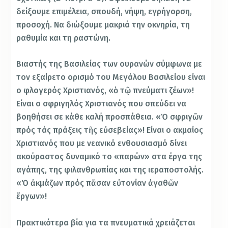
δείξουμε επιμέλεια, σπουδή, νήψη, εγρήγορση,
προσοχή. Να διώξουµε μακριά την οκνηρία, τη
ραθυμία και τη ραστώνη.
Βιαστής της Βασιλείας των ουρανών σύμφωνα µε
τον εξαίρετο ορισμό του Μεγάλου Βασιλείου είναι
ο φλογερός Χριστιανός, «ὁ τῷ πνεύµατι ζέων»!
Είναι ο σφριγηλός Χριστιανός που σπεύδει να
βοηθήσει σε κάθε καλή προσπάθεια. «Ὁ σφριγῶν
πρός τάς πράξεις τῆς εὐσεβείας»! Είναι ο ακμαίος
Χριστιανός που µε νεανικό ενθουσιασμό δίνει
ακούραστος δυναμικό το «παρών» στα έργα της
αγάπης, της φιλανθρωπίας και της ιεραποστολής.
«Ὁ ἀκµάζων πρός πᾶσαν εὐτονίαν ἀγαθῶν
ἔργων»!
Πρακτικότερα βία για τα πνευματικά χρειάζεται