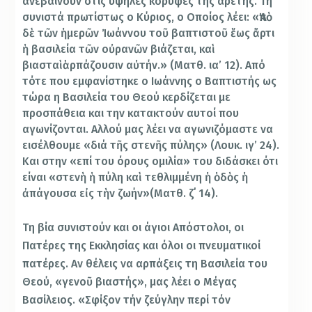
ανεβαίνουν στις υψηλές κορυφές της αρετής. Τη
συνιστά πρωτίστως ο Κύριος, ο Οποίος λέει: «Ἀπὸ
δὲ τῶν ἡμερῶν Ἰωάννου τοῦ βαπτιστοῦ ἕως ἄρτι
ἡ βασιλεία τῶν οὐρανῶν βιάζεται, καὶ
βιασταὶἁρπάζουσιν αὐτήν.» (Ματθ. ια’ 12).
Από
τότε που εμφανίστηκε ο Ιωάννης ο Βαπτιστής ως
τώρα η Βασιλεία του Θεού κερδίζεται με
προσπάθεια και την κατακτούν αυτοί που
αγωνίζονται. Αλλού μας λέει να αγωνιζόμαστε να
εισέλθουμε «διά τῆς στενῆς πύλης» (Λουκ. ιγ’ 24).
Και στην «επί του όρους ομιλία» του διδάσκει ότι
είναι «στενὴ ἡ πύλη καὶ τεθλιμμένη ἡ ὁδὸς ἡ
ἀπάγουσα εἰς τὴν ζωήν»(Ματθ. ζ΄ 14).
Τη βία συνιστούν και οι άγιοι Απόστολοι, οι
Πατέρες της Εκκλησίας και όλοι οι πνευματικοί
πατέρες. Αν θέλεις να αρπάξεις τη Βασιλεία του
Θεού, «γενοῦ βιαστής», μας λέει ο Μέγας
Βασίλειος. «Σφίξον τήν ζεύγλην περί τόν