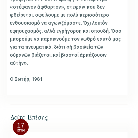
«στέφανον ἄφθαρτον», στεφάνι που δεν
φθείρεται, οφείλουμε µε πολύ περισσότερο
ενθουσιασμό να αγωνιζόμαστε. Όχι λοιπόν
εφησυχασμός, αλλά εγρήγορση και σπουδή. Όσο
μπορούμε να παρακινούμε τον νωθρό εαυτό µας
για τα πνευματικά, διότι «ἡ βασιλεία τῶν
οὐρανῶν βιάζεται, καί βιασταί ἀρπάζουσιν
αὐτήν».
Ο Σωτήρ, 1981
Δείτε Επίσης
17
ΙΟΎΝ