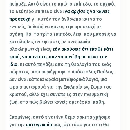
πείραξε. Αυτό είναι το πρώτο επίπεδο, το αρχικό.
Το δεύτερο επίπεδο είναι
να αρχίσεις να κάνεις
προσευχή
γι’ αυτόν τον άνθρωπο και να το
εννοείς, δηλαδή να κάνεις την προσευχή με
αγάπη. Και το τρίτο επίπεδο, λέει, που μπορείς να
καταλάβεις αν έφτασες σε ανεξικακία
ολοκληρωτική είναι,
εάν ακούσεις ότι έπαθε κάτι
κακό, να πονέσεις σαν να συνέβη σε σένα τον
ίδιο.
Κι αυτό πηγάζει από
τη θεολογία του ενός
σώματος,
που περιέγραψε ο Απόστολος Παύλος.
Δεν είναι κάποια ωραία μεταφορικά λόγια, μια
ωραία μεταφορά για την Εκκλησία ως Σώμα του
Χριστού, αλλά έχει συνέπειες στην πνευματική
ζωή, στο πώς βιώνει κανείς αρετές και πάθη.
Επομένως, αυτό είναι ένα θέμα αρκετά χρήσιμο
για την
αυτογνωσία
μας, όχι τόσο για το τι θα