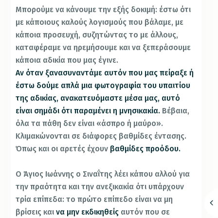
Μπορούμε να κάνουμε την εξής δοκιμή: έστω ότι
με κάποιους καλούς λογισμούς που βάλαμε, με
κάποια προσευχή, συζητώντας το με άλλους,
καταφέραμε να ηρεμήσουμε και να ξεπεράσουμε
κάποια αδικία που μας έγινε.
Αν όταν ξανασυναντάμε αυτόν που μας πείραξε ή
έστω δούμε απλά μια φωτογραφία του υπαιτίου
της αδικίας, ανακατευόμαστε μέσα μας, αυτό
είναι σημάδι ότι παραμένει η μνησικακία.
Βέβαια,
όλα τα πάθη δεν είναι «άσπρο ή μαύρο».
Κλιμακώνονται σε διάφορες βαθμίδες έντασης.
Όπως και οι αρετές έχουν
βαθμίδες προόδου.
Ο Άγιος Ιωάννης ο Σιναΐτης λέει κάπου αλλού για
την πραότητα και την ανεξικακία ότι υπάρχουν
τρία επίπεδα: το πρώτο επίπεδο είναι να μη
βρίσεις και
να μην εκδικηθείς
αυτόν που σε