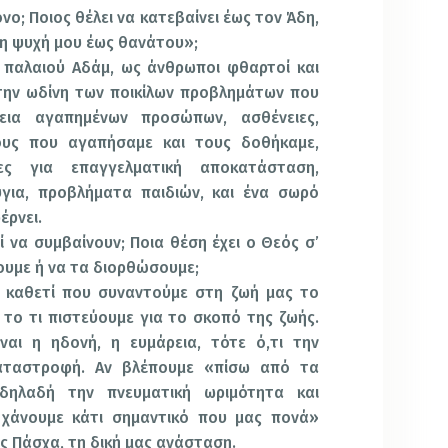
 Ποιος θέλει να κατεβαίνει έως τον Άδη,
ι η ψυχή μου έως θανάτου»;
αιού Αδάμ, ως άνθρωποι φθαρτοί και
την ωδίνη των ποικίλων προβλημάτων που
εια αγαπημένων προσώπων, ασθένειες,
υς που αγαπήσαμε και τους δοθήκαμε,
ες για επαγγελματική αποκατάσταση,
ζύγια, προβλήματα παιδιών, και ένα σωρό
έρνει.
α συμβαίνουν; Ποια θέση έχει ο Θεός σ’
ουμε ή να τα διορθώσουμε;
θετί που συναντούμε στη ζωή μας το
το τι πιστεύουμε για το σκοπό της ζωής.
ναι η ηδονή, η ευμάρεια, τότε ό,τι την
 καταστροφή. Αν βλέπουμε «πίσω από τα
δηλαδή την πνευματική ωριμότητα και
 χάνουμε κάτι σημαντικό που μας πονά»
 Πάσχα, τη δική μας ανάσταση.