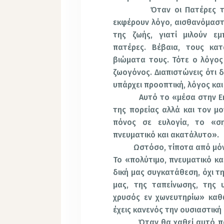
Όταν οι Πατέρες της Εκκ
εκφέρουν λόγο, αισθανόμαστε
της ζωής, γιατί μιλούν εμ
πατέρες. Βέβαια, τους κα
βιώματα τους. Τότε ο λόγος 
ζωογόνος. Διαπιστώνεις ότι δ
υπάρχει προοπτική, λόγος και
Αυτό το «μέσα στην Εκκλησ
της πορείας αλλά και τον μ
πόνος σε ευλογία, το «ση
πνευματικό και ακατάλυτο».
Ωστόσο, τίποτα από μόνο το
Το «πολύτιμο, πνευματικό κα
δική μας συγκατάθεση, όχι τ
μας, της ταπείνωσης, της 
χρυσός εν χωνευτηρίω» καθ
έχεις κανενός την ουσιαστική
Όταν θα χαθεί αυτό που γ