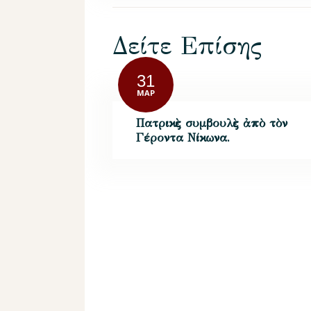
Δείτε Επίσης
31
ΜΑΡ
Πατρικὲς συμβουλὲς ἀπὸ τὸν
Γέροντα Νίκωνα.