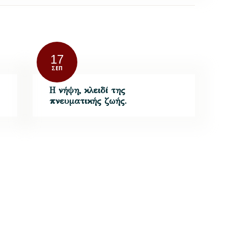
17
ΣΕΠ
Η νήψη, κλειδί της
πνευματικής ζωής.