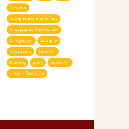
Παναγία
Πνευματικές συμβουλές
Πρόγραμμα Ακολουθιών
Συγχώρεση
Σωτηρία
Ταπείνωση
Υπομονή
Χριστός
πάθη
προσευχή
υγεια - διατροφη