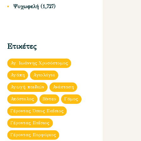
Ψυχωφελή
(1,727)
Ετικέτες
Αγ. Ιωάννης Χρυσόστομος
Αγάπη
Αγιολόγιο
Αγωγή παιδιών
Ανάσταση
Απόστολος
Βίντεο
Γάμος
Γέροντας Όσιος Παΐσιος
Γέροντας Παΐσιος
Γέροντας Πορφύριος