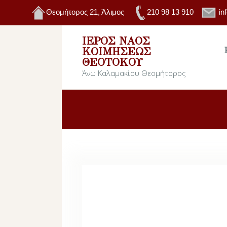
Θεομήτορος 21, Άλιμος
210 98 13 910
in
ΙΕΡΌΣ ΝΑΌΣ
ΚΟΙΜΉΣΕΩΣ
ΘΕΟΤΌΚΟΥ
Άνω Καλαμακίου Θεομήτορος