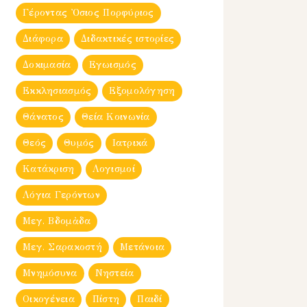
Γέροντας Ὀσιος Πορφύριος
Διάφορα
Διδακτικές ιστορίες
Δοκιμασία
Εγωισμός
Εκκλησιασμός
Εξομολόγηση
Θάνατος
Θεία Κοινωνία
Θεός
Θυμός
Ιατρικά
Κατάκριση
Λογισμοί
Λόγια Γερόντων
Μεγ. Βδομἀδα
Μεγ. Σαρακοστή
Μετάνοια
Μνημόσυνα
Νηστεία
Οικογένεια
Πίστη
Παιδί