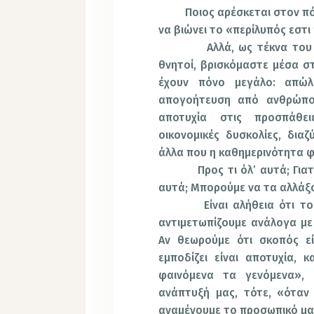
Ποιος αρέσκεται στον πόνο;
να βιώνει το «περίλυπός εστ
Αλλά, ως τέκνα του παλ
θνητοί, βρισκόμαστε μέσα σ
έχουν πόνο μεγάλο: απώλ
απογοήτευση από ανθρώπο
αποτυχία στις προσπάθει
οικονομικές δυσκολίες, δια
άλλα που η καθημερινότητα φ
Προς τι όλ’ αυτά; Γιατί ν
αυτά; Μπορούμε να τα αλλάξ
Είναι αλήθεια ότι το κα
αντιμετωπίζουμε ανάλογα με 
Αν θεωρούμε ότι σκοπός εί
εμποδίζει είναι αποτυχία,
φαινόμενα τα γενόμενα», 
ανάπτυξή μας, τότε, «όταν
αναμένουμε το προσωπικό μας