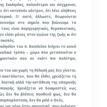
λησίας, παλαιότεροι και σύγχρονοι,
 ότι «κτυπούν κέντρο», ότι λένε αλήθειες
πειρικά. Γι’ αυτό, άλλωστε, θεωρούνται
τανοούμε στο σημείο που βιώνουμε τα
τους είναι παρηγορητικός, θεραπευτικός,
εν είσαι μόνος στον αγώνα της ζωής κι ότι
 σκοπός.
ία» του π. Βασιλείου δείχνει το κοινό
οναδικό τρόπο – χώρο που μεταποιείται ο
μαντικό» σου σε «κάτι πιο πολύτιμο,
υ και χωρίς τη θέλησή μας δεν γίνεται.
ι ακατάλυτο», που θα έλθει, χρειάζεται τη
η λεκτική αλλά την κατάθεση της υπομονής
υπακοής. Χρειάζεται να δοκιμαστείς «ως
ώς δεν θα βλέπεις πουθενά φως, δεν θα
 συμπαράσταση, δεν θα μιλά ο Θεός.
ια σένα ήταν σημαντικό, που ανέμενες