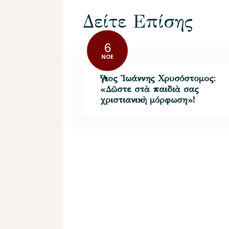
Δείτε Επίσης
6
ΝΟΈ
Ἅγιος Ἰωάννης Χρυσόστομος:
«Δῶστε στὰ παιδιὰ σας
χριστιανικὴ μόρφωση»!