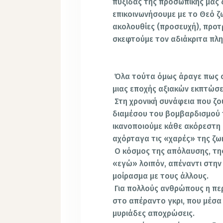
πυξίδας της προσωπικής μας 
επικοινωνήσουμε με το Θεό ζ
ακολουθίες (προσευχή), προ
σκεφτούμε τον αδιάκριτα πλη
Όλα τούτα όμως άραγε πως σ
μιας εποχής αξιακών εκπτώσε
Στη χρονική συνάφεια που ζού
διαμέσου του βομβαρδισμού 
ικανοποιούμε κάθε ακόρεστη 
αχόρταγα τις «χαρές» της ζ
Ο κόσμος της απόλαυσης, τη
«εγώ» λοιπόν, απέναντι στην
μοίρασμα με τους άλλους.
Για πολλούς ανθρώπους η περ
στο απέραντο γκρι, που μέσα 
μυριάδες αποχρώσεις.