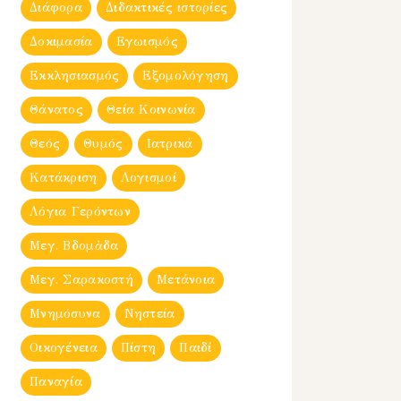
Διάφορα
Διδακτικές ιστορίες
Δοκιμασία
Εγωισμός
Εκκλησιασμός
Εξομολόγηση
Θάνατος
Θεία Κοινωνία
Θεός
Θυμός
Ιατρικά
Κατάκριση
Λογισμοί
Λόγια Γερόντων
Μεγ. Βδομἀδα
Μεγ. Σαρακοστή
Μετάνοια
Μνημόσυνα
Νηστεία
Οικογένεια
Πίστη
Παιδί
Παναγία