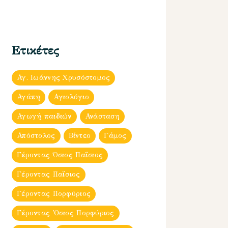
Ετικέτες
Αγ. Ιωάννης Χρυσόστομος
Αγάπη
Αγιολόγιο
Αγωγή παιδιών
Ανάσταση
Απόστολος
Βίντεο
Γάμος
Γέροντας Όσιος Παΐσιος
Γέροντας Παΐσιος
Γέροντας Πορφύριος
Γέροντας Ὀσιος Πορφύριος