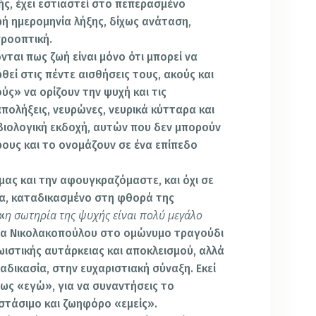
ής, έχει εστιαστεί στο πεπερασμένο
φή ημερομηνία λήξης, δίχως ανάταση,
προοπτική.
ται πως ζωή είναι μόνο ότι μπορεί να
θεί στις πέντε αισθήσεις τους, ακούς και
ύς» να ορίζουν την ψυχή και τις
απολήξεις, νευρώνες, νευρικά κύτταρα και
βιολογική εκδοχή, αυτών που δεν μπορούν
ρους και το ονομάζουν σε ένα επίπεδο
μας και την αφουγκραζόμαστε, και όχι σε
μα, καταδικασμένο στη φθορά της
η σωτηρία της ψυχής είναι πολύ μεγάλο
«
ίνα Νικολακοπούλου στο ομώνυμο τραγούδι
γωιστικής αυτάρκειας και αποκλεισμού, αλλά
ιαδικασία, στην ευχαριστιακή σύναξη. Εκεί
ι ως «εγώ», για να συναντήσεις το
τάσιμο και ζωηφόρο «εμείς».