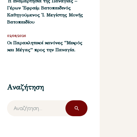
Ἡ ἀναμαρτησία τῆς Παναγίας –
Γέρων Ἐφραίμ Βατοπαιδινός
Καθηγούμενος Ἱ. Μεγίστης Μονῆς
Βατοπαιδίου
02/08/2026
Οι Παρακλητικοί κανόνες “Μικρός
και Μέγας” προς την Παναγία.
Αναζήτηση
Αναζήτηση
για: