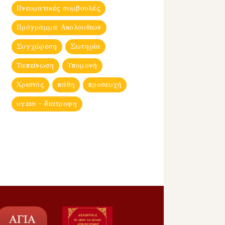
Πνευματικές συμβουλές
Πρόγραμμα Ακολουθιών
Συγχώρεση
Σωτηρία
Ταπείνωση
Υπομονή
Χριστός
πάθη
προσευχή
υγεια - διατροφη