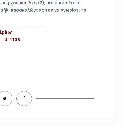
«έρχου και ίδε» (2), αυτό που λέει ο
αήλ, προσκαλώντας τον να γνωρίσει το
_______________
i.php?
g_id=1108