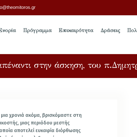
fo@theomitoros.gr
Ενορία
Πρόγραμμα
Επικαιρότητα
Δράσεις
Πολ
πέναντι στην άσκηση, του π.Δημητ
α μια χρονιά ακόμα, βρισκόμαστε στη
κοστής, μιας περιόδου μεστής
 οποία αποτελεί ευκαιρία διόρθωσης