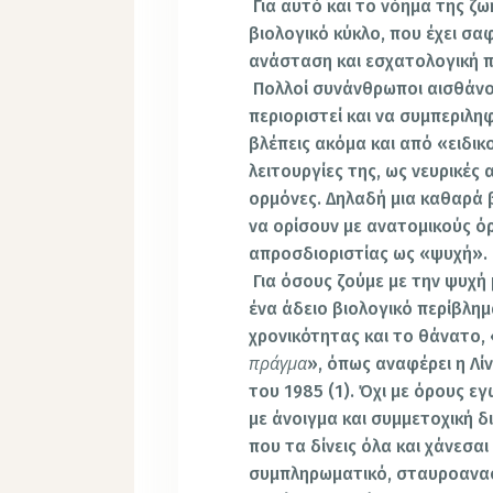
Για αυτό και το νόημα της ζω
βιολογικό κύκλο, που έχει σα
ανάσταση και εσχατολογική 
Πολλοί συνάνθρωποι αισθάνον
περιοριστεί και να συμπεριληφ
βλέπεις ακόμα και από «ειδικο
λειτουργίες της, ως νευρικές 
ορμόνες. Δηλαδή μια καθαρά 
να ορίσουν με ανατομικούς ό
απροσδιοριστίας ως «ψυχή».
Για όσους ζούμε με την ψυχή 
ένα άδειο βιολογικό περίβλη
χρονικότητας και το θάνατο, 
πράγμα
», όπως αναφέρει η Λ
του 1985 (1). Όχι με όρους ε
με άνοιγμα και συμμετοχική δ
που τα δίνεις όλα και χάνεσα
συμπληρωματικό, σταυροανασ