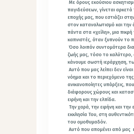
Με όρους εκούσιου ασκητισμ
παγιδεύσεων, γίνεται αρκετά
εποχής μας, που εστιάζει στη
στον καταναλωτισμό και την 
πάντα στα «χείλη», μια πικρή 
καπνιστές, όταν ξυπνούν το π
Όσο λοιπόν συντομότερα δι
ζωής μας, τόσο το καλύτερο,
κάνουμε σωστή ιεράρχηση, τ
Αυτό που μας λείπει δεν είνα
νόημα και το περιεχόμενο της
ανικανοποίητες υπάρξεις, πο
διάφορους χώρους και καταστ
ειρήνη και την ελπίδα.
Την χαρά, την ειρήνη και την
εκκλησία Του, στη αυθεντικότ
του ομοθυμαδόν.
Αυτό που απομένει από μας 