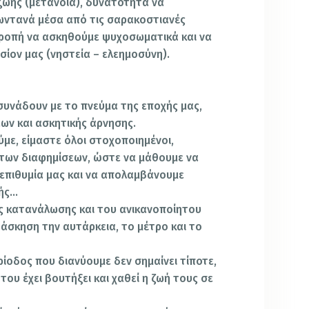
ζωής (μετάνοια), δυνατότητα να
ωντανά μέσα από τις σαρακοστιανές
τροπή να ασκηθούμε ψυχοσωματικά και να
σίον μας (νηστεία – ελεημοσύνη).
υνάδουν με το πνεύμα της εποχής μας,
ων και ασκητικής άρνησης.
με, είμαστε όλοι στοχοποιημένοι,
των διαφημίσεων, ώστε να μάθουμε να
επιθυμία μας και να απολαμβάνουμε
ωής…
ς κατανάλωσης και του ανικανοποίητου
 άσκηση την αυτάρκεια, το μέτρο και το
ίοδος που διανύουμε δεν σημαίνει τίποτε,
του έχει βουτήξει και χαθεί η ζωή τους σε