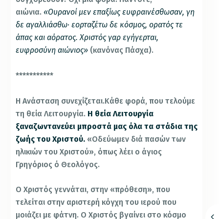
αιώνια.
«Ουρανοί μεν επαξίως ευφραινέσθωσαν, γη
δε αγαλλιάσθω· εορταζέτω δε κόσμος, ορατός τε
άπας και αόρατος. Χριστός γαρ εγήγερται,
ευφροσύνη αιώ­νιος»
(κανόνας Πάσχα).
***********
Η Ανάσταση συνεχίζεται.Κάθε φορά, που τελούμε
τη θεία Λειτουργία.
Η θεία Λειτουργία
ξαναζωντανεύει μπροστά μας όλα τα στάδια της
ζωής του Χριστού.
«Οδεύωμεν διά πασών των
ηλικιών του Χριστού», όπως λέει ο άγιος
Γρηγόριος ό Θεολόγος.
Ο Χριστός γεννάται, στην «πρόθεση», που
τελείται στην αριστερή κόγχη του ιερού που
μοιάζει με φάτνη. Ο Χριστός βγαίνει στο κόσμο