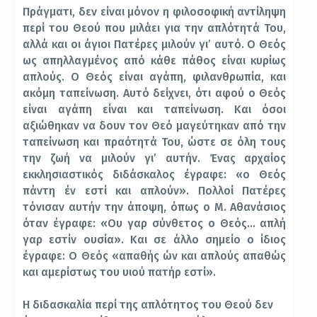
Πράγματι, δεν είναι μόνον η φιλοσοφική αντίληψη
περί του Θεού που μιλάει για την απλότητά Του,
αλλά και οι άγιοι Πατέρες μιλούν γι’ αυτό. Ο Θεός
ως απηλλαγμένος από κάθε πάθος είναι κυρίως
απλούς. Ο Θεός είναι αγάπη, φιλανθρωπία, και
ακόμη ταπείνωση. Αυτό δείχνει, ότι αφού ο Θεός
είναι αγάπη είναι και ταπείνωση. Και όσοι
αξιώθηκαν να δουν τον Θεό μαγεύτηκαν από την
ταπείνωση και πραότητά Του, ώστε σε όλη τους
την ζωή να μιλούν γι’ αυτήν. Ένας αρχαίος
εκκλησιαστικός διδάσκαλος έγραφε: «ο Θεός
πάντη έν εστί και απλούν». Πολλοί Πατέρες
τόνισαν αυτήν την άποψη, όπως ο Μ. Αθανάσιος
όταν έγραφε: «Ου γαρ σύνθετος ο Θεός… απλή
γαρ εστίν ουσία». Και σε άλλο σημείο ο ίδιος
έγραφε: Ο Θεός «απαθής ών και απλούς απαθώς
και αμερίστως του υιού πατήρ εστί».
Η διδασκαλία περί της απλότητος του Θεού δεν