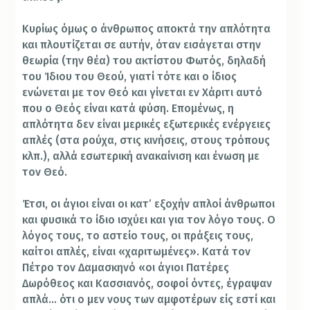
Κυρίως όμως ο άνθρωπος αποκτά την απλότητα
και πλουτίζεται σε αυτήν, όταν εισάγεται στην
θεωρία (την θέα) του ακτίστου Φωτός, δηλαδή
του Ίδιου του Θεού, γιατί τότε και ο ίδιος
ενώνεται με τον Θεό και γίνεται εν Χάριτι αυτό
που ο Θεός είναι κατά φύση. Επομένως, η
απλότητα δεν είναι μερικές εξωτερικές ενέργειες
απλές (στα ρούχα, στις κινήσεις, στους τρόπους
κλπ.), αλλά εσωτερική ανακαίνιση και ένωση με
τον Θεό.
Έτσι, οι άγιοι είναι οι κατ’ εξοχήν απλοί άνθρωποι
και φυσικά το ίδιο ισχύει και για τον λόγο τους. Ο
λόγος τους, το αστείο τους, οι πράξεις τους,
καίτοι απλές, είναι «χαριτωμένες». Κατά τον
Πέτρο τον Δαμασκηνό «οι άγιοι Πατέρες
Δωρόθεος και Κασσιανός, σοφοί όντες, έγραψαν
απλά… ότι ο μεν νους των αμφοτέρων είς εστί και