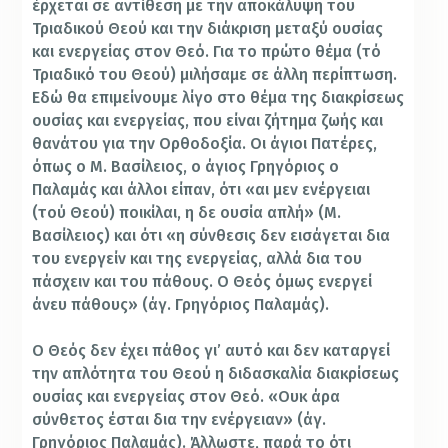
έρχεται σε αντίθεση με την αποκάλυψη του
Τριαδικού Θεού και την διάκριση μεταξύ ουσίας
και ενεργείας στον Θεό. Για το πρώτο θέμα (τό
Τριαδικό του Θεού) μιλήσαμε σε άλλη περίπτωση.
Εδώ θα επιμείνουμε λίγο στο θέμα της διακρίσεως
ουσίας και ενεργείας, που είναι ζήτημα ζωής και
θανάτου για την Ορθοδοξία. Οι άγιοι Πατέρες,
όπως ο Μ. Βασίλειος, ο άγιος Γρηγόριος ο
Παλαμάς και άλλοι είπαν, ότι «αι μεν ενέργειαι
(τού Θεού) ποικίλαι, η δε ουσία απλή» (Μ.
Βασίλειος) και ότι «η σύνθεσις δεν εισάγεται δια
του ενεργείν και της ενεργείας, αλλά δια του
πάσχειν και του πάθους. Ο Θεός όμως ενεργεί
άνευ πάθους» (άγ. Γρηγόριος Παλαμάς).
Ο Θεός δεν έχει πάθος γι’ αυτό και δεν καταργεί
την απλότητα του Θεού η διδασκαλία διακρίσεως
ουσίας και ενεργείας στον Θεό. «Ουκ άρα
σύνθετος έσται δια την ενέργειαν» (άγ.
Γρηγόριος Παλαμάς). Άλλωστε, παρά το ότι