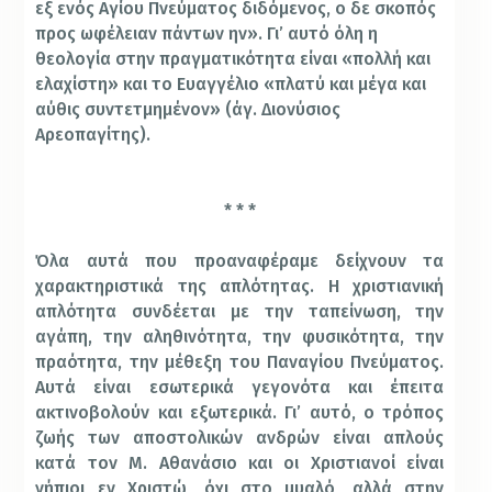
εξ ενός Αγίου Πνεύματος διδόμενος, ο δε σκοπός
προς ωφέλειαν πάντων ην». Γι’ αυτό όλη η
θεολογία στην πραγματικότητα είναι «πολλή και
ελαχίστη» και το Ευαγγέλιο «πλατύ και μέγα και
αύθις συντετμημένον» (άγ. Διονύσιος
Αρεοπαγίτης).
* * *
Όλα αυτά που προαναφέραμε δείχνουν τα
χαρακτηριστικά της απλότητας. Η χριστιανική
απλότητα συνδέεται με την ταπείνωση, την
αγάπη, την αληθινότητα, την φυσικότητα, την
πραότητα, την μέθεξη του Παναγίου Πνεύματος.
Αυτά είναι εσωτερικά γεγονότα και έπειτα
ακτινοβολούν και εξωτερικά. Γι’ αυτό, ο τρόπος
ζωής των αποστολικών ανδρών είναι απλούς
κατά τον Μ. Αθανάσιο και οι Χριστιανοί είναι
νήπιοι εν Χριστώ, όχι στο μυαλό, αλλά στην