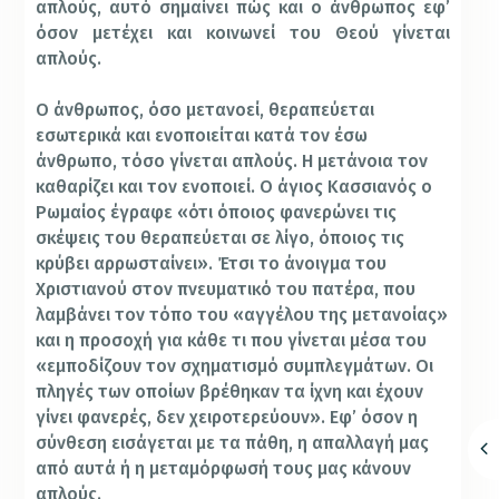
απλούς, αυτό σημαίνει πώς και ο άνθρωπος εφ’
όσον μετέχει και κοινωνεί του Θεού γίνεται
απλούς.
Ο άνθρωπος, όσο μετανοεί, θεραπεύεται
εσωτερικά και ενοποιείται κατά τον έσω
άνθρωπο, τόσο γίνεται απλούς. Η μετάνοια τον
καθαρίζει και τον ενοποιεί. Ο άγιος Κασσιανός ο
Ρωμαίος έγραφε «ότι όποιος φανερώνει τις
σκέψεις του θεραπεύεται σε λίγο, όποιος τις
κρύβει αρρωσταίνει». Έτσι το άνοιγμα του
Χριστιανού στον πνευματικό του πατέρα, που
λαμβάνει τον τόπο του «αγγέλου της μετανοίας»
και η προσοχή για κάθε τι που γίνεται μέσα του
«εμποδίζουν τον σχηματισμό συμπλεγμάτων. Οι
πληγές των οποίων βρέθηκαν τα ίχνη και έχουν
γίνει φανερές, δεν χειροτερεύουν». Εφ’ όσον η
σύνθεση εισάγεται με τα πάθη, η απαλλαγή μας
από αυτά ή η μεταμόρφωσή τους μας κάνουν
απλούς.