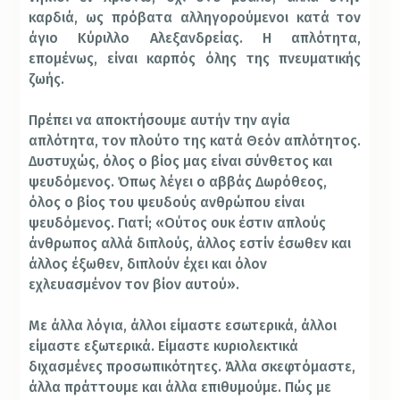
καρδιά, ως πρόβατα αλληγορούμενοι κατά τον
άγιο Κύριλλο Αλεξανδρείας. Η απλότητα,
επομένως, είναι καρπός όλης της πνευματικής
ζωής.
Πρέπει να αποκτήσουμε αυτήν την αγία
απλότητα, τον πλούτο της κατά Θεόν απλότητος.
Δυστυχώς, όλος ο βίος μας είναι σύνθετος και
ψευδόμενος. Όπως λέγει ο αββάς Δωρόθεος,
όλος ο βίος του ψευδούς ανθρώπου είναι
ψευδόμενος. Γιατί; «Ούτος ουκ έστιν απλούς
άνθρωπος αλλά διπλούς, άλλος εστίν έσωθεν και
άλλος έξωθεν, διπλούν έχει και όλον
εχλευασμένον τον βίον αυτού».
Με άλλα λόγια, άλλοι είμαστε εσωτερικά, άλλοι
είμαστε εξωτερικά. Είμαστε κυριολεκτικά
διχασμένες προσωπικότητες. Άλλα σκεφτόμαστε,
άλλα πράττουμε και άλλα επιθυμούμε. Πώς με