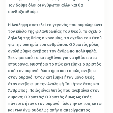
Τον δούμε όλοι οι άνθρωποι αλλά και θα
συνδοξασθούμε.
Η Ανάληψη αποτελεί το γεγονός που συμπληρώνει
τον κύκλο της φιλανθρωπίας του Θεού. Το σχέδιο
δηλαδή της θείας οικονομίας, το σχέδιο του Θεού
για την σωτηρία του ανθρώπου. Ο Χριστός μόλις
αναλήφθηκε ανέβασε τον άνθρωπο πολύ ψηλά.
Ξεκίνησε από τα καταχθόνια για να φθάσει στα
επουράνια. Μυστήριο το πώς κατέβηκε ο Χριστός
από τον ουρανό. Μυστήριο και το πώς ανέβηκε
στον ουρανό. Όταν κατέβηκε ήταν μόνο Θεός,
όταν ανέβηκε με την Ανάληψή Του ήταν Θεός και
Άνθρωπος. Ποιός είναι Αυτός που ανεβαίνει στον
ουρανό; Ο Χριστός! Ο Χριστός όμως ως Θεός
πάντοτε ήταν στον ουρανό ¨όλος ην εν τοις κάτω
και των άνω ουδόλως απήν ο απερίγραπτος