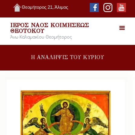
Θεομήτορος 21, Άλιμος
ΙΕΡΌΣ ΝΑΌΣ ΚΟΙΜΉΣΕΩΣ
ΘΕΟΤΌΚΟΥ
Άνω Καλαμακίου Θεομήτορος
Η ΑΝΑΛΗΨΙΣ ΤΟΥ ΚΥΡΙΟΥ