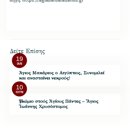
πηγή: https://agiabarbaradafnis.gr
Δείτε Επίσης
19
ΙΑΝ
Άγιος Μακάριος ο Αιγύπτιος, Συνομιλεί
και ανασταίνει νεκρούς!
10
ΙΟΎΝ
Ἐγκώμιο στούς Ἁγίους Πάντες – Ἅγιος
Ἰωάννης Χρυσόστομος