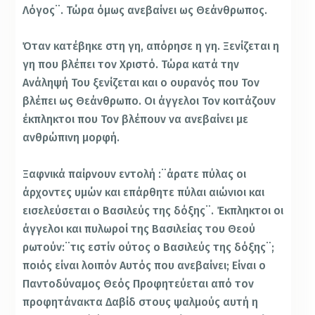
Λόγος¨. Τώρα όμως ανεβαίνει ως Θεάνθρωπος.
Όταν κατέβηκε στη γη, απόρησε η γη. Ξενίζεται η
γη που βλέπει τον Χριστό. Τώρα κατά την
Ανάληψή Του ξενίζεται και ο ουρανός που Τον
βλέπει ως Θεάνθρωπο. Οι άγγελοι Τον κοιτάζουν
έκπληκτοι που Τον βλέπουν να ανεβαίνει με
ανθρώπινη μορφή.
Ξαφνικά παίρνουν εντολή :¨άρατε πύλας οι
άρχοντες υμών και επάρθητε πύλαι αιώνιοι και
εισελεύσεται ο Βασιλεύς της δόξης¨. Έκπληκτοι οι
άγγελοι και πυλωροί της Βασιλείας του Θεού
ρωτούν:¨τις εστίν ούτος ο Βασιλεύς της δόξης¨;
ποιός είναι λοιπόν Αυτός που ανεβαίνει; Είναι ο
Παντοδύναμος Θεός Προφητεύεται από τον
προφητάνακτα Δαβίδ στους ψαλμούς αυτή η