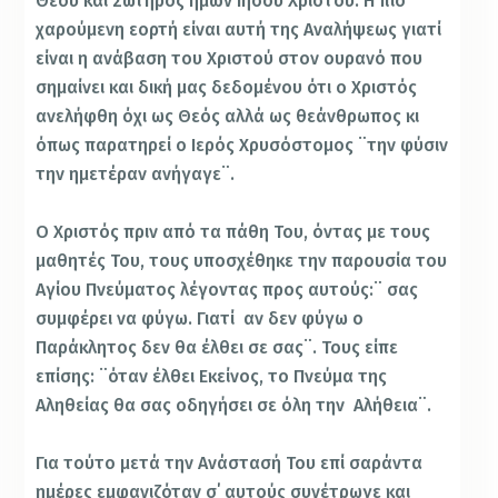
Θεού και Σωτήρος ημών Ιησού Χριστού. Η πιο
χαρούμενη εορτή είναι αυτή της Αναλήψεως γιατί
είναι η ανάβαση του Χριστού στον ουρανό που
σημαίνει και δική μας δεδομένου ότι ο Χριστός
ανελήφθη όχι ως Θεός αλλά ως θεάνθρωπος κι
όπως παρατηρεί ο Ιερός Χρυσόστομος ¨την φύσιν
την ημετέραν ανήγαγε¨.
Ο Χριστός πριν από τα πάθη Του, όντας με τους
μαθητές Του, τους υποσχέθηκε την παρουσία του
Αγίου Πνεύματος λέγοντας προς αυτούς:¨ σας
συμφέρει να φύγω. Γιατί αν δεν φύγω ο
Παράκλητος δεν θα έλθει σε σας¨. Τους είπε
επίσης: ¨όταν έλθει Εκείνος, το Πνεύμα της
Αληθείας θα σας οδηγήσει σε όλη την Αλήθεια¨.
Για τούτο μετά την Ανάστασή Του επί σαράντα
ημέρες εμφανιζόταν σ΄ αυτούς συνέτρωγε και