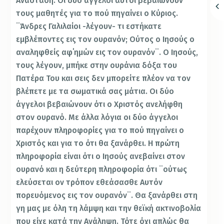
Ανάσταση. Οι δύο άγγελοι αυτοί βεβαιώνουν
τους μαθητές για το πού πηγαίνει ο Κύριος.
¨Άνδρες Γαλιλαίοι -λέγουν- τι εστήκατε
εμβλέποντες εις τον ουρανόν; Ούτος ο Ιησούς ο
αναληφθείς αφ΄ημών εις τον ουρανόν¨. Ο Ιησούς,
τους λέγουν, μπήκε στην ουράνια δόξα του
Πατέρα Του και σεις δεν μπορείτε πλέον να τον
βλέπετε με τα σωματικά σας μάτια. Οι δύο
άγγελοι βεβαιώνουν ότι ο Χριστός ανελήφθη
στον ουρανό. Με άλλα λόγια οι δύο άγγελοι
παρέχουν πληροφορίες για το πού πηγαίνει ο
Χριστός και για το ότι θα ξανάρθει. Η πρώτη
πληροφορία είναι ότι ο Ιησούς ανεβαίνει στον
ουρανό και η δεύτερη πληροφορία ότι ¨ούτως
ελεύσεται ον τρόπον εθεάσασθε Αυτόν
πορευόμενος εις τον ουρανόν¨. Θα ξανάρθει στη
γη μας με όλη τη λάμψη και την θεϊκή ακτινοβολία
που είχε κατά την Ανάληψη. Τότε όχι απλώς θα