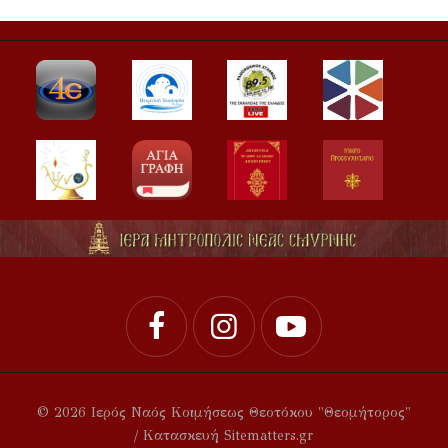
© 2026 Ιερός Ναός Κοιμήσεως Θεοτόκου "Θεομήτορος"
/ Κατασκευή Sitematters.gr