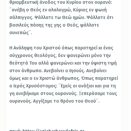
θριαμβευτική άνοδος του Κυρίου στον ουρανό:
¨ανέβη ο Θεός εν αλαλαγμώ, Κύριος εν φωνή
σάλπιγγος. Ψάλλατε τω Θεώ ημών. Ψάλλατε ότι
βασιλεύς πάσης της γης ο Θεός, ψάλλατε
συνεπώς¨.
Η Ανάληψη του Χριστού όπως παρατηρεί κι ένας
σύγχρονος θεολόγος, δεν φανερώνει μόνο την
θεότητά Του αλλά φανερώνει και την ύψιστη τιμή
στον άνθρωπο. Ανεβαίνει ο Ιησούς. Ανεβαίνει
όμως και ο εν Χριστώ άνθρωπος. Όπως παρατηρεί
ο Ιερός Χρυσόστομος: ¨Εμείς οι ανάξιοι και για τη
γη ανεβήκαμε στους ουρανούς. Ξεπεράσαμε τους
ουρανούς. Αγγίξαμε το θρόνο του Θεού¨.