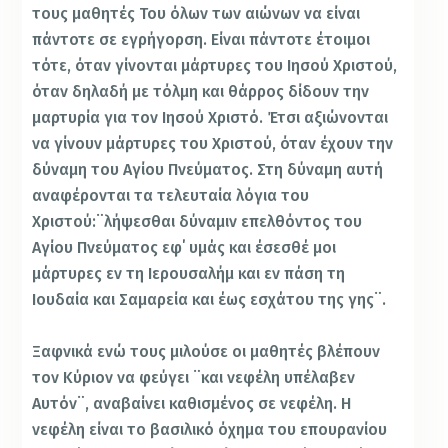
τους μαθητές Του όλων των αιώνων να είναι
πάντοτε σε εγρήγορση. Είναι πάντοτε έτοιμοι
τότε, όταν γίνονται μάρτυρες του Ιησού Χριστού,
όταν δηλαδή με τόλμη και θάρρος δίδουν την
μαρτυρία για τον Ιησού Χριστό. Έτσι αξιώνονται
να γίνουν μάρτυρες του Χριστού, όταν έχουν την
δύναμη του Αγίου Πνεύματος. Στη δύναμη αυτή
αναφέρονται τα τελευταία λόγια του
Χριστού:¨λήψεσθαι δύναμιν επελθόντος του
Αγίου Πνεύματος εφ΄ υμάς και έσεσθέ μοι
μάρτυρες εν τη Ιερουσαλήμ και εν πάση τη
Ιουδαία και Σαμαρεία και έως εσχάτου της γης¨.
Ξαφνικά ενώ τους μιλούσε οι μαθητές βλέπουν
τον Κύριον να φεύγει ¨και νεφέλη υπέλαβεν
Αυτόν¨, αναβαίνει καθισμένος σε νεφέλη. Η
νεφέλη είναι το βασιλικό όχημα του επουρανίου