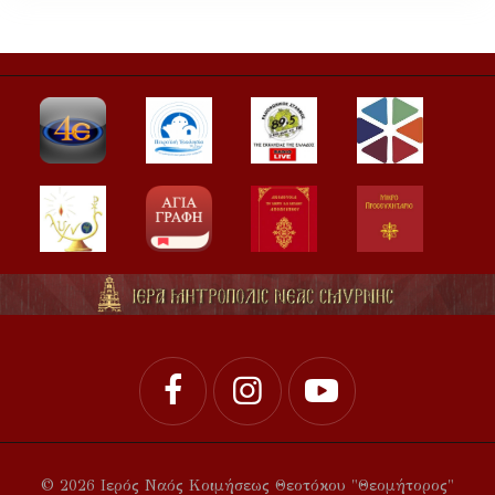
© 2026 Ιερός Ναός Κοιμήσεως Θεοτόκου "Θεομήτορος"