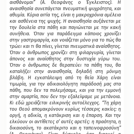
αισθάνομαι” (Α. Θεοφάνης ο Έγκλειστος). Η
αναισθησία συνεπάγεται πνευματική ψυχρότητα, και
αθυμία. Κύρια αιτία της, είναι η μακροχρόνια αμέλεια
και ασθένεια της ψυχής. Η αναισθησία αυξάνεται με
την δουλεία στα πάθη και παγιώνεται με την κακή
συνήθεια. Όταν για παράδειγμα κάποιος χρονίζει
στην γαστριμαργία, και νοιάζεται μόνο για το πώς θα
τρώει και τι θα πίνει, γίνεται πνευματικά αναίσθητος.
Όταν ο άνθρωπος χρονίζει στη φιλαργυρία, γίνεται
άπονος και αναίσθητος στην δυστυχία γύρω του.
Όταν ο άνθρωπος δε θεραπεύει τα πάθη του, θα
καταλήξει στην αναισθησία, δηλαδή στη μόνιμη
βλάβη. Η εγκατάλειψη από τη θεία Χάρη είναι
τιμωρία, για την αδικαιολόγητη παράδοσή μας στα
πάθη, που δεν τα πολεμήσαμε, και για την εμμονή
στην αμαρτία, που δεν την εξαλείψαμε με μετάνοια.
Κι εδώ χρειάζεται ειλικρινής αυτοέλεγχος. “Τη χάρη
του Θεού απομακρύνουν κυρίως τέσσερις κακίες: η
οργή, η αδικία, η κατάκριση και η έπαρση. Και την
ελκύουν οι αντίθετες σ’ αυτές αρετές: η πραότητα, η
δικαιοσύνη, το ακατάκριτο και η ταπεινοφροσύνη”