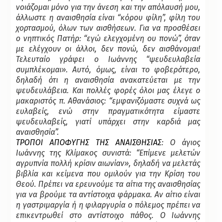
νοιάζομαι μόνο για την άνεση και την απόλαυσή μου,
άλλωστε η αναισθησία είναι “κόρου φίλη”, φίλη του
χορτασμού, όλων των αισθήσεων. Για να προσθέσει
ο νηπτικός Πατήρ: “εγώ ελεγχομένη ου πονώ”, όταν
με ελέγχουν οι άλλοι, δεν πονώ, δεν αισθάνομαι!
Τελευταίο γράφει ο Ιωάννης “ψευδευλαβεία
συμπλέκομαι». Αυτό, όμως, είναι το φοβερότερο,
δηλαδή ότι η αναισθησία ανακατεύεται με την
ψευδευλάβεια. Και πολλές φορές όλοι μας έλεγε ο
μακαριστός π. Αθανάσιος: “εμφανιζόμαστε συχνά ως
ευλαβείς, ενώ στην πραγματικότητα είμαστε
ψευδευλαβείς, γιατί υπάρχει στην καρδιά μας
αναισθησία”.
ΤΡΟΠΟΙ ΑΠΟΦΥΓΗΣ ΤΗΣ ΑΝΑΙΣΘΗΣΙΑΣ
: Ο άγιος
Ιωάννης της Κλίμακος συνιστά: “Επίμενε μελετών
αγρυπνία πολλή κρίσιν αιωνίαν», δηλαδή να μελετάς
βιβλία και κείμενα που ομιλούν για την Κρίση του
Θεού. Πρέπει να ερευνούμε τα αίτια της αναισθησίας
για να βρούμε τα αντίστοιχα φάρμακα. Αν αίτιο είναι
η γαστριμαργία ή η φιλαργυρία ο πόλεμος πρέπει να
επικεντρωθεί στο αντίστοιχο πάθος. Ο Ιωάννης