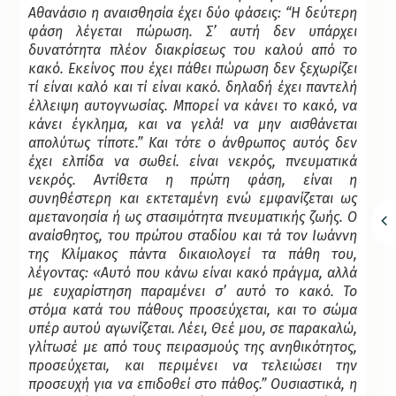
Αθανάσιο η αναισθησία έχει δύο φάσεις: “Η δεύτερη
φάση λέγεται πώρωση. Σ’ αυτή δεν υπάρχει
δυνατότητα πλέον διακρίσεως του καλού από το
κακό. Εκείνος που έχει πάθει πώρωση δεν ξεχωρίζει
τί είναι καλό και τί είναι κακό. δηλαδή έχει παντελή
έλλειψη αυτογνωσίας. Μπορεί να κάνει το κακό, να
κάνει έγκλημα, και να γελά! να μην αισθάνεται
απολύτως τίποτε.” Και τότε ο άνθρωπος αυτός δεν
έχει ελπίδα να σωθεί. είναι νεκρός, πνευματικά
νεκρός. Αντίθετα η πρώτη φάση, είναι η
συνηθέστερη και εκτεταμένη ενώ εμφανίζεται ως
αμετανοησία ή ως στασιμότητα πνευματικής ζωής. Ο
αναίσθητος, του πρώτου σταδίου και τά τον Ιωάννη
της Κλίμακος πάντα δικαιολογεί τα πάθη του,
λέγοντας: «Αυτό που κάνω είναι κακό πράγμα, αλλά
με ευχαρίστηση παραμένει σ’ αυτό το κακό. Το
στόμα κατά του πάθους προσεύχεται, και το σώμα
υπέρ αυτού αγωνίζεται. Λέει, Θεέ μου, σε παρακαλώ,
γλίτωσέ με από τους πειρασμούς της ανηθικότητος,
προσεύχεται, και περιμένει να τελειώσει την
προσευχή για να επιδοθεί στο πάθος.” Ουσιαστικά, η