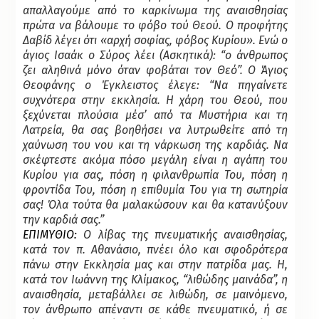
απαλλαγούμε από το καρκίνωμα της αναισθησίας
πρώτα να βάλουμε το φόβο τού Θεού. Ο προφήτης
Δαβίδ λέγει ότι «αρχή σοφίας, φόβος Κυρίου». Ενώ o
άγιος Ισαάκ o Σύρος λέει (Ασκητικά): “o άνθρωπος
ζει αληθινά μόνο όταν φοβάται τον Θεό”. Ο Άγιος
Θεοφάνης ο Έγκλειστος έλεγε: “Να πηγαίνετε
συχνότερα στην εκκλησία. Η χάρη του Θεού, που
ξεχύνεται πλούσια μέσ’ από τα Μυστήρια και τη
Λατρεία, θα σας βοηθήσει να λυτρωθείτε από τη
χαύνωση του νου και τη νάρκωση της καρδιάς. Να
σκέφτεστε ακόμα πόσο μεγάλη είναι η αγάπη του
Κυρίου για σας, πόση η φιλανθρωπία Του, πόση η
φροντίδα Του, πόση η επιθυμία Του για τη σωτηρία
σας! Όλα τούτα θα μαλακώσουν και θα κατανύξουν
την καρδιά σας.”
ΕΠΙΜΥΘΙΟ
:
Ο λίβας της πνευματικής αναισθησίας,
κατά τον π. Αθανάσιο, πνέει όλο και σφοδρότερα
πάνω στην Εκκλησία μας και στην πατρίδα μας. Η,
κατά τον Ιωάννη της Κλίμακος, “λιθώδης μαινάδα”, η
αναισθησία, μεταβάλλει σε λιθώδη, σε μαινόμενο,
τον άνθρωπο απέναντι σε κάθε πνευματικό, ή σε