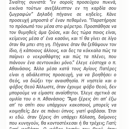
Σιναϊτης συνιστά: “εν σοροίς προσεύχου πυκνά,
εικόνα τούτων ανεξάλειπτον εν τη καρδία σου
ζωγραφών” Δηλαδή πήγαινε σε κηδείες. Κάνε
προσευχή μπροστά σ’ έναν πεθαμένο. “Παρατήρησε
το πρόσωπό του μέσα στο φέρετρο. Προσπάθησε να
τον θυμηθείς άμα ζούσε, και δες τώρα ποιος είναι,
κείμενος μέσα σ’ ένα κασόνι, και τί θα γίνει σε λίγο
όταν θα μπει στη γη. Πήγαινε όταν θα ξεθάψουν τον
ίδιο, ή κάποιους άλλους, και δες τα κόκκαλα πώς τα
παίρνει ο νεκροθάφτης και πώς τα πλένει, που
πιάνουν ένα σεντουκάκι μόνο.” έλεγε εύστοχα ο π.
Αθανάσιος. Άλλα μέσα κατά τους Αγίους Πατέρες
είναι η αδιάλειπτος προσευχή, για να βοηθήσει ο
Θεός, να διώξει την αναισθησία. Η νηστεία και ο
φόβος Θεού Άλλωστε, όταν έχουμε φόβο Θεού, δεν
μπορούμε να είμαστε αναίσθητοι. Έλεγε σχετικά σε
ομιλία του ο π. Αθανάσιος: “Άμα ξέρεις ότι απ’ έξω
απ’ το σπίτι σου υπάρχουν κακοποιοί, μπορείς να
κοιμηθείς; Δεν σε πιάνει ύπνος. γιατί φοβάσαι. Έτσι
κι εδώ. όταν ξέρεις ότι υπάρχει Κόλαση, δαίμονες
που κυνηγούν, θα κοντοστέκεσαι ή θα τρέχεις; Γιατί;