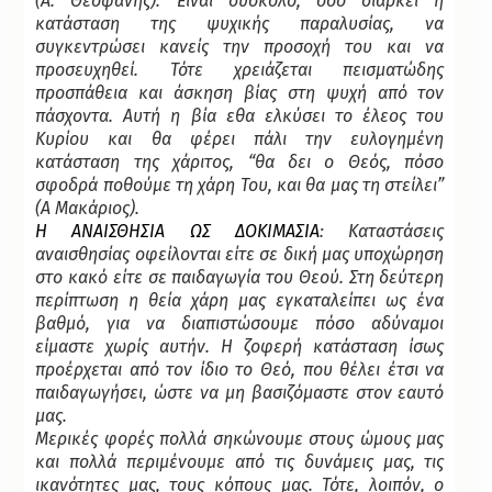
(Α. Θεοφάνης). Είναι δύσκολο, όσο διαρκεί η
κατάσταση της ψυχικής παραλυσίας, να
συγκεντρώσει κανείς την προσοχή του και να
προσευχηθεί. Τότε χρειάζεται πεισματώδης
προσπάθεια και άσκηση βίας στη ψυχή από τον
πάσχοντα. Αυτή η βία εθα ελκύσει το έλεος του
Κυρίου και θα φέρει πάλι την ευλογημένη
κατάσταση της χάριτος, “θα δει ο Θεός, πόσο
σφοδρά ποθούμε τη χάρη Του, και θα μας τη στείλει”
(Α Μακάριος).
Η ΑΝΑΙΣΘΗΣΙΑ ΩΣ ΔΟΚΙΜΑΣΙΑ
: Καταστάσεις
αναισθησίας οφείλονται είτε σε δική μας υποχώρηση
στο κακό είτε σε παιδαγωγία του Θεού. Στη δεύτερη
περίπτωση η θεία χάρη μας εγκαταλείπει ως ένα
βαθμό, για να διαπιστώσουμε πόσο αδύναμοι
είμαστε χωρίς αυτήν. Η ζοφερή κατάσταση ίσως
προέρχεται από τον ίδιο το Θεό, που θέλει έτσι να
παιδαγωγήσει, ώστε να μη βασιζόμαστε στον εαυτό
μας.
Μερικές φορές πολλά σηκώνουμε στους ώμους μας
και πολλά περιμένουμε από τις δυνάμεις μας, τις
ικανότητες μας, τους κόπους μας. Τότε, λοιπόν, ο