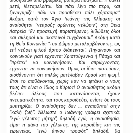
αισθήσεων από βρώμικα, ρυπαρά πράγματα. Τί κάνει
μετά; Μεταμελείται. Και πάει λίγο πιο πέρα, και
ξαναγυρίζει πάλι να προσθέσει πάλι χόρτασμα.”
Ακόμη, κατά τον Άγιο Ιωάννη της Κλίμακος οι
αναίσθητοι “νεκρούς ορώντες γελώσιν”, στη Θεία
Λατρεία “Εν προσευχή παριστάμενοι, λιθώδεις όλοι
και σκληροί και σκοτεινοί τυγχάνουσι.” Ακόμη κατά
τη Θεία Κοινωνία: “του Δώρου μεταλαμβάνοντες, ως
επί γεύσει ψιλού άρτου διάκεινται”. Πηγαίνουν και
κοινωνούν γιατί έρχονται Χριστούγεννα ή Πάσχα και
“πρέπει” να κοινωνήσουν. Και σπρώχνοντας,
έρχονται να κοινωνήσουν. Όμως οι ίδιοι πιστεύουν,
αισθάνονται ότι απλώς μετέλαβαν Κρασί και ψωμί.
Έτσι το αισθάνονται, χωρίς καν να φτάνει ο νους
τους ότι είναι ο Ίδιος ο Κύριος! Ο αναίσθητος ακόμη
βλέπει άλλους που κατανύσονται, έχουν
πνευματικότητα, και τους κοροϊδεύει, ενίοτε δε τους
μυκτηρίζει. Ο αναίσθητος δεν … αναισθητεί στην
“καλή ζωή”. Άλλωστε ο Ιωάννης γράφει σχετικά:
“Εγώ γέλωτος μήτηρ”, δηλαδή εγώ, η αναισθησία,
είμαι η μάνα του γέλωτος, της κοροϊδίας και της
ειρωνείας, “εγώ ύπνου τροφός” δηλαδή, θα