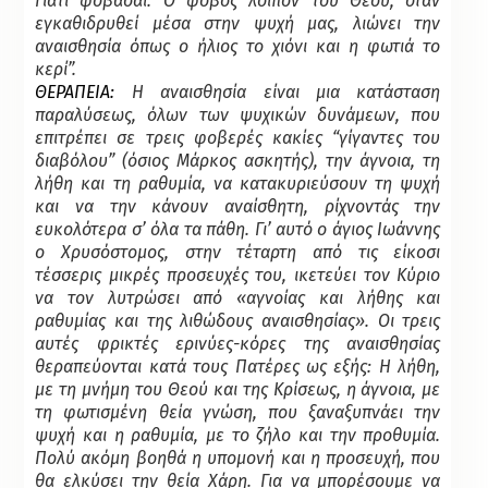
Γιατί φοβάσαι. Ο φόβος λοιπόν του Θεού, όταν
εγκαθιδρυθεί μέσα στην ψυχή μας, λιώνει την
αναισθησία όπως ο ήλιος το χιόνι και η φωτιά το
κερί”.
ΘΕΡΑΠΕΙΑ
:
Η αναισθησία είναι μια κατάσταση
παραλύσεως, όλων των ψυχικών δυνάμεων, που
επιτρέπει σε τρεις φοβερές κακίες “γίγαντες του
διαβόλου” (όσιος Μάρκος ασκητής), την άγνοια, τη
λήθη και τη ραθυμία, να κατακυριεύσουν τη ψυχή
και να την κάνουν αναίσθητη, ρίχνοντάς την
ευκολότερα σ’ όλα τα πάθη. Γι’ αυτό ο άγιος Ιωάννης
ο Χρυσόστομος, στην τέταρτη από τις είκοσι
τέσσερις μικρές προσευχές του, ικετεύει τον Κύριο
να τον λυτρώσει από «αγνοίας και λήθης και
ραθυμίας και της λιθώδους αναισθησίας». Οι τρεις
αυτές φρικτές ερινύες-κόρες της αναισθησίας
θεραπεύονται κατά τους Πατέρες ως εξής: Η λήθη,
με τη μνήμη του Θεού και της Κρίσεως, η άγνοια, με
τη φωτισμένη θεία γνώση, που ξαναξυπνάει την
ψυχή και η ραθυμία, με το ζήλο και την προθυμία.
Πολύ ακόμη βοηθά η υπομονή και η προσευχή, που
θα ελκύσει την θεία Χάρη. Για να μπορέσουμε να