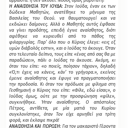
άρρωστα. ή δεν ακούει. Νόσος όμως βαρύτατη!”
Η ΑΝΑΙΣΘΗΣΙΑ ΤΟΥ ΙΟΥΔΑ
:
Στον Ιούδα, έναν εκ των
δώδεκα Μαθητών, ανατέθηκε το μήνυμα της
Βασιλείας του Θεού. να θαυματουργεί και να
εκδιώκει δαίμονες. Αλλά ο Μαθητής αυτός έφθασε
να γίνει προδότης, επειδή έγινε αναίσθητος, διότι
αφέθηκε να κυριευθεί από το πάθος της
φιλαργυρίας. Παρ’ όλο που ο Κύριος έλεγε: «εις εξ
υμών διάβολός εστιν», και ο Ιούδας το άκουγε. Όταν
στο τελευταίο δείπνο, τους είπε «ένας από σας θα με
παραδώσει», πάλι ο Ιούδας το άκουσε. Ακόμη, κι
όταν του είπε: «ο ποιείς, ποίησον τάχιον», δηλαδή
«Ό,τι έχεις να κάνεις, κάν’ το γρήγορα.», εκείνος
έμεινε αναίσθητος και έφυγε να πραγματοποιήσει
την προδοσία. Κι όταν τον πρόδωσε με φίλημα στη
Γεσθημανή ο Κύριος του είπε: «Φίλε, εδώ είσαι;», ο
Ιούδας όμως, ούτε με την προσφώνηση «φίλε»,
συγκινήθηκε. Ήταν αναίσθητος. Ο απόστολος
Πέτρος, αντίθετα, με μία ματιά του Κυρίου
συγκλονίστηκε, όταν Τον είχε αρνηθεί για τρίτη
φορά, και έκλαψε πικρά!
ΑΝΑΙΣΘΗΣΙΑ ΚΑΙ ΠΩΡΩΣΗ
: Για τον μακαριστό Γέροντα