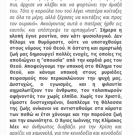
πια, άρχισε να κλέβει και να φορτώνει την άμαξά
του. Τότε η
κορούλα του τού λέγει «πατέρα κοίταξες
σε όλα τα μέρη, αλλά ξέχασες να κοιτάξεις και
προς
τον ουρανό». Ακούγοντας αυτά o πατέρας ήρθε εις
εαυτόν, και επέστρεψε τα
αρπαγμένα
”. Σήμερα η
κλοπή έγινε ρουτίνα, σαν κάτι φυσιολογικό. Δεν
θέλομε να θυμόμαστε, ούτε να υποταχθούμε
στους νόμους τού Θεού. Η άστατη και αμαρτωλή
ζωή μας δημιουργεί πολλές ενοχές, τις οποίες τις
αποδιώχνει η “απουσία” από την καρδιά μας του
Θεού. Αποφεύγουμε την υπακοή στο θέλημα του
Θεού, και κάνομε υπακοή στους μυριάδες
πειρασμούς που περικυκλώνουν την ψυχή μας.
Δυστυχώς, o εγωισμός, και η φιλαυτία
αιχμαλωτίζουν τον άνθρωπο, τον ταλαιπωρούν
αφήνοντάς τον χωρίς ελπίδα. Χωρίς τον Χριστό,
είμαστε δυστυχισμένοι, διαπλέομε τη θάλασσα
της ζωής ανίκανοι να αντισταθούμε στα κύματα
των παθώ κι έτσι χάνουμε και την παρούσα ζωή
και την αιωνιότητα. Ο Άγιος Ιωάννης της Κλίμακος
o άνθρωπος
διαβάζει για την Κρίση και
λέει: «
αρχίζει να χαμογελά, για την κενοδοξία και κενοδοξεί