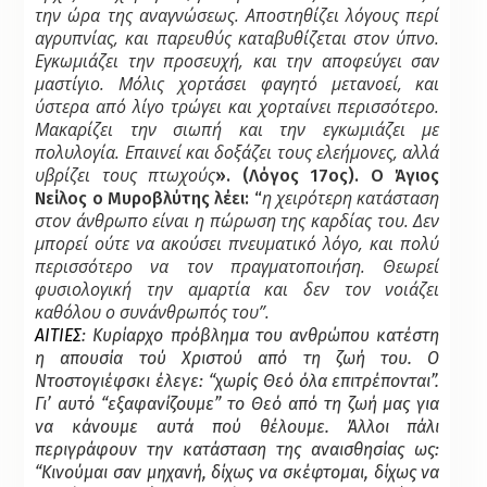
την
ώρα της αναγνώσεως. Αποστηθίζει λόγους περί
αγρυπνίας, και παρευθύς
καταβυθίζεται στον ύπνο.
Εγκωμιάζει την προσευχή, και την αποφεύγει σαν
μαστίγιο.
Μόλις χορτάσει φαγητό μετανοεί, και
ύστερα από λίγο τρώγει και χορταίνει περισσότερο.
Μακαρίζει την σιωπή και την εγκωμιάζει με
πολυλογία. Επαινεί και δοξάζει τους ελεήμονες, αλλά
υβρίζει τους πτωχούς
». (Λόγος 17ος). Ο Άγιος
η χειρότερη κατάσταση
Νείλος o
Μυροβλύτης λέει: “
στον άνθρωπο είναι η πώρωση της καρδίας του. Δεν
μπορεί ούτε να ακούσει πνευματικό λόγο, και πολύ
περισσότερο να τον πραγματοποιήση. Θεωρεί
φυσιολογική την αμαρτία και δεν τον νοιάζει
καθόλου o συνάνθρωπός του”.
ΑΙΤΙΕΣ
: Κυρίαρχο πρόβλημα του ανθρώπου κατέστη
η απουσία τού Χριστού από τη ζωή του. Ο
Ντοστογιέφσκι έλεγε: “χωρίς Θεό όλα επιτρέπονται”.
Γι’ αυτό “εξαφανίζουμε” το Θεό από τη ζωή μας για
να κάνουμε αυτά πού θέλουμε. Άλλοι πάλι
περιγράφουν την κατάσταση της αναισθησίας ως:
“Κινούμαι σαν μηχανή, δίχως να σκέφτομαι, δίχως να