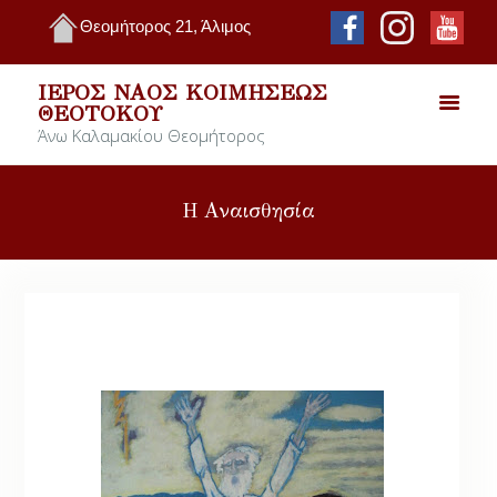
Θεομήτορος 21, Άλιμος
ΙΕΡΌΣ ΝΑΌΣ ΚΟΙΜΉΣΕΩΣ
ΘΕΟΤΌΚΟΥ
Άνω Καλαμακίου Θεομήτορος
Η Αναισθησία