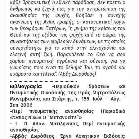
κάθε θρησκευτική ή εθνική παράδοση. Δεν πρέπει ο
άνθρωπος να ξεχνά πως για την αντιμετώπιση της
αναισθησίας της ψυχής, βοηθάει η συνεχής
ανάγνωση της Αγίας Γραφής, οι κατανυκτικοί λόγοι
των θεοφόρων Πατέρων, “η μνήμη της κρίσεως του
Θεού και της εξόδου της ψυχής από το σώμα, της
συναντήσεως των φοβερών δυνάμεων, με τις οποίες
συνεργάστηκε για το κακό στην ολιγοχρόνια και
ελεεινή αυτή ζωή. Παρακάλεσε το Θεό να σου
χαρίσει πνευματική αγρύπνια και σύνεση, για να
γνωρίσεις ποιο είναι το θέλημα Του, το αγαθό και
ευάρεστο και τέλειο.”. (Αβάς Δωρόθεος)
………………………………………………
Βιβλιογραφία:
-Περιοδικόν δράσεων και
Πνευματικής Οικοδομής της Ιεράς Μητροπόλεως
Μονεμβασίας και Σπάρτης, τ. 155, Ιούλ. – Αύγ. –
Σεπ. 2006
-Περί πνευματικής αναισθησίας (Περιοδικό
«Όσιος Νίκων Ο “Μετανοείτε”»
-† Π. Αθαν. Μυτιληναιος, Περί πνευματικής
αναισθησίας
-Αββάς Δωρόθεος, Έργα Ασκητικά» Εκδόσεις: