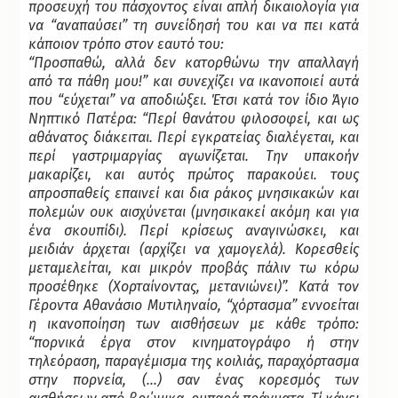
προσευχή του πάσχοντος είναι απλή δικαιολογία για
να “αναπαύσει” τη συνείδησή του και να πει κατά
κάποιον τρόπο στον εαυτό του:
“Προσπαθώ, αλλά δεν κατορθώνω την απαλλαγή
από τα πάθη μου!” και συνεχίζει να ικανοποιεί αυτά
που “εύχεται” να αποδιώξει. Έτσι κατά τον ίδιο Άγιο
Νηπτικό Πατέρα: “Περί θανάτου φιλοσοφεί, και ως
αθάνατος διάκειται. Περί εγκρατείας διαλέγεται, και
περί γαστριμαργίας αγωνίζεται. Την υπακοήν
μακαρίζει, και αυτός πρώτος παρακούει. τους
απροσπαθείς επαινεί και δια ράκος μνησικακών και
πολεμών ουκ αισχύνεται (μνησικακεί ακόμη και για
ένα σκουπίδι). Περί κρίσεως αναγινώσκει, και
μειδιάν άρχεται (αρχίζει να χαμογελά). Κορεσθείς
μεταμελείται, και μικρόν προβάς πάλιν τω κόρω
προσέθηκε (Χορταίνοντας, μετανιώνει)”. Κατά τον
Γέροντα Αθανάσιο Μυτιληναίο, “χόρτασμα” εννοείται
η ικανοποίηση των αισθήσεων με κάθε τρόπο:
“πορνικά έργα στον κινηματογράφο ή στην
τηλεόραση, παραγέμισμα της κοιλιάς, παραχόρτασμα
στην πορνεία, (…) σαν ένας κορεσμός των