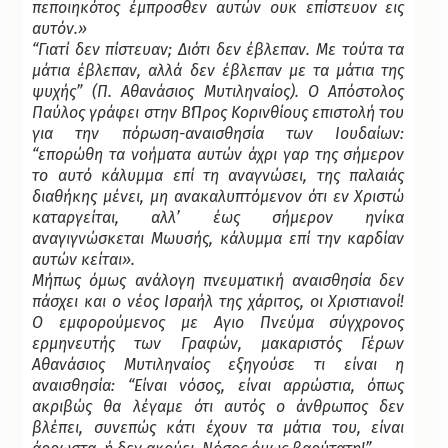
πεποιηκότος έμπροσθεν αυτών ουκ επίστευον εις
αυτόν.»
“Γιατί δεν πίστευαν; Διότι δεν έβλεπαν. Με τούτα τα
μάτια έβλεπαν, αλλά δεν έβλεπαν με τα μάτια της
ψυχής” (Π. Αθανάσιος Μυτιληναίος). Ο Απόστολος
Παύλος γράφει στην Β΄Προς Κορινθίους επιστολή του
για την πόρωση-αναισθησία των Ιουδαίων:
“επορώθη τα νοήματα αυτών άχρι γαρ της σήμερον
το αυτό κάλυμμα επί τη αναγνώσει, της παλαιάς
διαθήκης μένει, μη ανακαλυπτόμενον ότι εν Χριστώ
καταργείται, αλλ’ έως σήμερον ηνίκα
αναγιγνώσκεται Μωυσής, κάλυμμα επί την καρδίαν
αυτών κείται».
Μήπως όμως ανάλογη πνευματική αναισθησία δεν
πάσχει και ο νέος Ισραήλ της χάριτος, οι Χριστιανοί!
Ο εμφορούμενος με Αγιο Πνεύμα σύγχρονος
ερμηνευτής των Γραφών, μακαριστός Γέρων
Αθανάσιος Μυτιληναίος εξηγούσε τι είναι η
αναισθησία: “Είναι νόσος, είναι αρρώστια, όπως
ακριβώς θα λέγαμε ότι αυτός ο άνθρωπος δεν
βλέπει, συνεπώς κάτι έχουν τα μάτια του, είναι