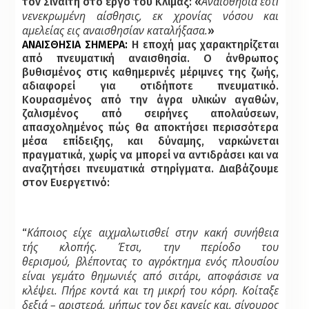
Αναισθησία εστὶ
τον Σιναΐτη στο έργο του Κλίμαξ: «
νενεκρωμένη αίσθησις,
εκ χρονίας νόσου και
αμελείας εις αναισθησίαν καταλήξασα.
»
ΑΝΑΙΣΘΗΣΙΑ ΣΗΜΕΡΑ:
Η εποχή μας χαρακτηρίζεται
από πνευματική αναισθησία. Ο άνθρωπος
βυθισμένος στις καθημερινές μέριμνες της ζωής,
αδιαφορεί για οτιδήποτε πνευματικό.
Κουρασμένος από την άγρα υλικών αγαθών,
ζαλισμένος από σειρήνες απολαύσεων,
απασχολημένος πώς θα αποκτήσει περισσότερα
μέσα επίδειξης, και δύναμης, ναρκώνεται
πραγματικά, χωρίς να μπορεί να αντιδράσει και να
αναζητήσει πνευματικά στηρίγματα. Διαβάζουμε
στον Ευεργετινό:
Κάποιος είχε
αιχμαλωτισθεί στην κακή συνήθεια
“
τής κλοπής. Έτσι, την περίοδο του
θερισμού,
βλέποντας το αγρόκτημα ενός πλουσίου
είναι γεμάτο θημωνιές από σιτάρι, αποφάσισε
να
κλέψει. Πήρε κοντά και τη μικρή του κόρη. Κοίταξε
δεξιά – αριστερά, μήπως τον δει
κανείς και, σίγουρος