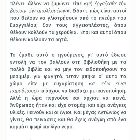
μὴ ἐργάζεσθε τὴν
πλένει, άλλον να ζυμώνει, είπε «
βρῶσιν τὴν ἀπολλυμένην
». Είδατε πώς είναι αυτοί
που θέλουν να γλιστρήσουν από το πνεύμα του
Ευαγγελίου; Σαν τους αγγειοπλάστες, όπου
θέλουν κολλούν τα χερούλια. Έτσι και αυτοί όπου
θέλουν κολλούν τα ρητά.
Το έμαθε αυτό ο ηγούμενος, γι’ αυτό έδωσε
εντολή να τον βάλλουν στη βιβλιοθήκη με τα
πολλά βιβλία και να μην τον ειδοποιήσουν το
μεσημέρι για φαγητό. Όταν μπήκε σ’ αυτό το
α, εδώ είναι
χώρο είπε με ευχαρίστηση «
παράδεισος
» κι άρχισε να διαβάζει με ικανοποίηση.
Αλλά η ώρα περνούσε και άρχισε να πεινά.
Άνθρωπος ήταν και είχε στομάχι και είχε ανάγκες
υλικές. Πεινούν και οι Άγιοι. Και μέγας Αντώνιος να
γίνεις, θα πεινάσεις και θα έχεις ανάγκη από ένα
κομμάτι ψωμί και λίγο νερό.