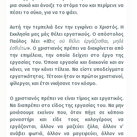
μια συκιά και άνοιξε το στόμα του και περίμενε να
πέσει το σύκο, για να το φάει.
Αυτή την τεμπελιά δεν την εγκρίνει ο Χριστός. Η
Εκκλησία μας μάς θέλει εργατικούς. Ο απόστολος
Ὅστις οὐ θέλει ἐργάζεσθαι, μηδὲ
Παύλος λέει «
ἐσθιέτω
». Ο χριστιανός πρέπει να διακρίνεται από
την επιμέλεια, την οποία δείχνει στο έργο της
εργασίας του. Όποια εργασία και διακονία και αν
κάνει, να την κάνει τέλεια. Να είστε υποδείγματα
εργατικότητας. Τέτοιοι ήταν οι πρώτοι χριστιανοί,
φίλεργοι, και έτσι νικήσανε τον κόσμο.
Ο χριστιανός πρέπει να είναι τίμιος και εργατικός.
Να διαπρέπει στο είδος της εργασίας του. Να μην
μοιάσουμε εκείνον που, όταν πήγε σε κάποιο
μοναστήρι και είδε τους καλογέρους να
εργάζονται, άλλον να μαζεύει ξύλα, άλλον ν’
ανάβει φωτιά, άλλον να μαγειρεύει, άλλον να