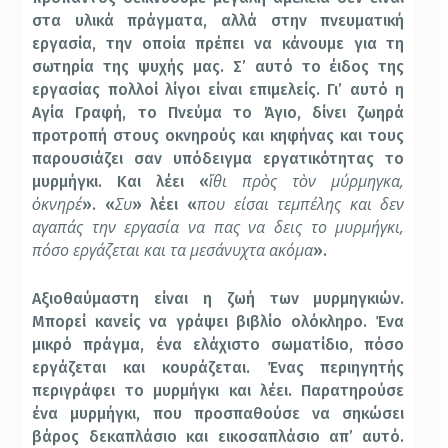
στα υλικά πράγματα, αλλά στην πνευματική
εργασία, την οποία πρέπει να κάνουμε για τη
σωτηρία της ψυχής μας. Σ’ αυτό το έιδος της
εργασίας πολλοί λίγοι είναι επιμελείς. Γι’ αυτό η
Αγία Γραφή, το Πνεύμα το Άγιο, δίνει ζωηρά
προτροπή στους οκνηρούς και κηφήνας και τους
παρουσιάζει σαν υπόδειγμα εργατικότητας το
ἴθι πρὸς τὸν μύρμηγκα,
μυρμήγκι. Και λέει «
ὀκνηρέ
Συ
που είσαι τεμπέλης και δεν
». «
» λέει «
αγαπάς την εργασία να πας να δεις το μυρμήγκι,
πόσο εργάζεται και τα μεσάνυχτα ακόμα
».
Αξιοθαύμαστη είναι η ζωή των μυρμηγκιών.
Μπορεί κανείς να γράψει βιβλίο ολόκληρο. Ένα
μικρό πράγμα, ένα ελάχιστο σωματίδιο, πόσο
εργάζεται και κουράζεται. Ένας περιηγητής
περιγράφει το μυρμήγκι και λέει. Παρατηρούσε
ένα μυρμήγκι, που προσπαθούσε να σηκώσει
βάρος δεκαπλάσιο και εικοσαπλάσιο απ’ αυτό.