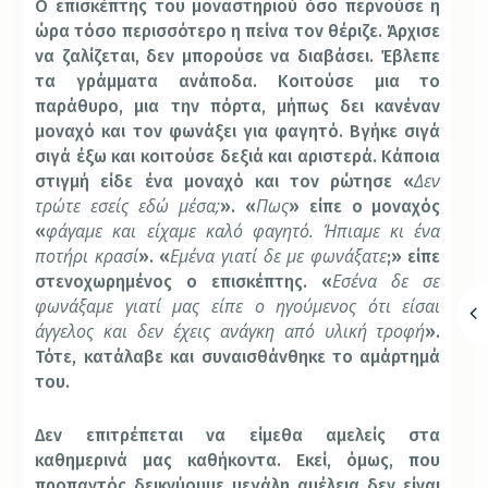
Ο επισκέπτης του μοναστηριού όσο περνούσε η
ώρα τόσο περισσότερο η πείνα τον θέριζε. Άρχισε
να ζαλίζεται, δεν μπορούσε να διαβάσει. Έβλεπε
τα γράμματα ανάποδα. Κοιτούσε μια το
παράθυρο, μια την πόρτα, μήπως δει κανέναν
μοναχό και τον φωνάξει για φαγητό. Βγήκε σιγά
σιγά έξω και κοιτούσε δεξιά και αριστερά. Κάποια
Δεν
στιγμή είδε ένα μοναχό και τον ρώτησε «
τρώτε εσείς εδώ μέσα;
Πως
». «
» είπε ο μοναχός
φάγαμε και είχαμε καλό φαγητό. Ήπιαμε κι ένα
«
ποτήρι κρασί
Εμένα γιατί δε με φωνάξατε
». «
;» είπε
Εσένα δε σε
στενοχωρημένος ο επισκέπτης. «
φωνάξαμε γιατί μας είπε ο ηγούμενος ότι είσαι
άγγελος και δεν έχεις ανάγκη από υλική τροφή
».
Τότε, κατάλαβε και συναισθάνθηκε το αμάρτημά
του.
Δεν επιτρέπεται να είμεθα αμελείς στα
καθημερινά μας καθήκοντα. Εκεί, όμως, που
προπαντός δεικνύουμε μεγάλη αμέλεια δεν είναι