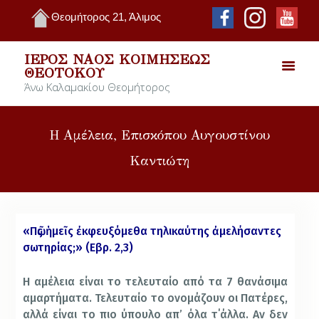
Θεομήτορος 21, Άλιμος
ΙΕΡΌΣ ΝΑΌΣ ΚΟΙΜΉΣΕΩΣ
ΘΕΟΤΌΚΟΥ
Άνω Καλαμακίου Θεομήτορος
Η Αμέλεια, Επισκόπου Αυγουστίνου
Καντιώτη
«Πῶς ἡμεῖς ἐκφευξόμεθα τηλικαύτης ἀμελήσαντες
σωτηρίας;» (Εβρ. 2,3)
Η αμέλεια είναι το τελευταίο από τα 7 θανάσιμα
αμαρτήματα. Τελευταίο το ονομάζουν οι Πατέρες,
αλλά είναι το πιο ύπουλο απ’ όλα τ΄άλλα. Αν δεν