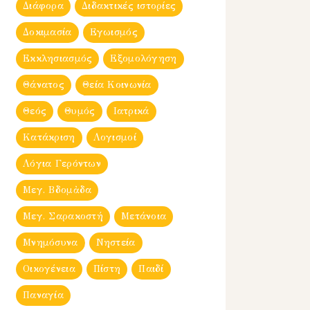
Διάφορα
Διδακτικές ιστορίες
Δοκιμασία
Εγωισμός
Εκκλησιασμός
Εξομολόγηση
Θάνατος
Θεία Κοινωνία
Θεός
Θυμός
Ιατρικά
Κατάκριση
Λογισμοί
Λόγια Γερόντων
Μεγ. Βδομἀδα
Μεγ. Σαρακοστή
Μετάνοια
Μνημόσυνα
Νηστεία
Οικογένεια
Πίστη
Παιδί
Παναγία