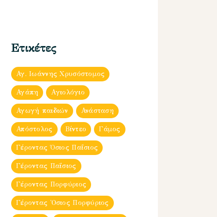
Ετικέτες
Αγ. Ιωάννης Χρυσόστομος
Αγάπη
Αγιολόγιο
Αγωγή παιδιών
Ανάσταση
Απόστολος
Βίντεο
Γάμος
Γέροντας Όσιος Παΐσιος
Γέροντας Παΐσιος
Γέροντας Πορφύριος
Γέροντας Ὀσιος Πορφύριος