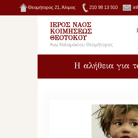
Θεομήτορος 21, Άλιμος
210 98 13 910
in
ΙΕΡΌΣ ΝΑΌΣ
ΚΟΙΜΉΣΕΩΣ
ΘΕΟΤΌΚΟΥ
Άνω Καλαμακίου Θεομήτορος
Η αλήθεια για 