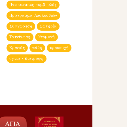
Πνευματικές συμβουλές
Πρόγραμμα Ακολουθιών
Συγχώρεση
Σωτηρία
Ταπείνωση
Υπομονή
Χριστός
πάθη
προσευχή
υγεια - διατροφη