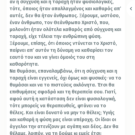
αν η σύγχυση και η ταραχή ήταν φυσιολογικές,
τότε, όποιος ήταν απαλλαγμένος και καθαρός απ’
αυτές, δεν θα ήταν άνθρωπος. Ξέρουμε, ωστόσο,
έναν άνθρωπο, τον Θεάνθρωπο Χριστό, που,
μολονότι ήταν ολότελα καθαρός από σύγχυση και
ταραχή, είχε τέλεια την ανθρώπινη φύση.
Ξέρουμε, επίσης, ότι όποιος ντύνεται το Χριστό,
παίρνει απ’ αυτόν τη δύναμη να καθαρίσει τον
εαυτό του και να γίνει όμοιός του στη
καθαρότητα.
Να θυμάσαι, επαναλαμβάνω, ότι η σύγχυση και η
ταραχή είναι εγγενείς, όχι όμως και φυσικές· να το
θυμάσαι και να το πιστεύεις ακλόνητα. Έτσι θα
επιθυμήσεις σφοδρά και τη θεραπεία σου. Γιατί,
αφού αυτή η κατάσταση δεν είναι φυσιολογική,
τότε μπορείς να θεραπευθείς, φτάνει να το
θέλεις. Και είναι δυνατό να μην το θέλεις; Υγιής
και καθαρή η φύση μας είναι υπέροχη. Οι ίδιοι οι
άγγελοι την ατενίζουν με αγάπη και δέος. Δεν θα
θέλαμε, λοιπόν, να τη δούμε κι εμείς έτσι;