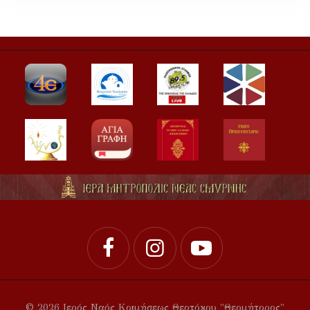
© 2026 Ιερός Ναός Κοιμήσεως Θεοτόκου "Θεομήτορος"