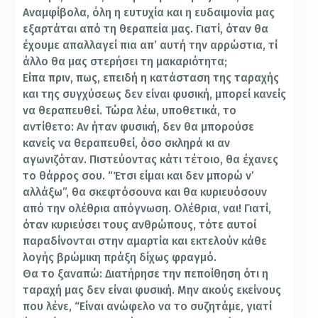
Αναμφίβολα, όλη η ευτυχία και η ευδαιμονία μας
εξαρτάται από τη θεραπεία μας. Γιατί, όταν θα
έχουμε απαλλαγεί πια απ’ αυτή την αρρώστια, τί
άλλο θα μας στερήσει τη μακαριότητα;
Είπα πριν, πως, επειδή η κατάσταση της ταραχής
και της συγχύσεως δεν είναι φυσική, μπορεί κανείς
να θεραπευθεί. Τώρα λέω, υποθετικά, το
αντίθετο: Αν ήταν φυσική, δεν θα μπορούσε
κανείς να θεραπευθεί, όσο σκληρά κι αν
αγωνιζόταν. Πιστεύοντας κάτι τέτοιο, θα έχανες
το θάρρος σου. “Έτσι είμαι και δεν μπορώ ν’
αλλάξω”, θα σκεφτόσουνα και θα κυριευόσουν
από την ολέθρια απόγνωση. Ολέθρια, ναι! Γιατί,
όταν κυριεύσει τους ανθρώπους, τότε αυτοί
παραδίνονται στην αμαρτία και εκτελούν κάθε
λογής βρώμικη πράξη δίχως φραγμό.
Θα το ξαναπώ: Διατήρησε την πεποίθηση ότι η
ταραχή μας δεν είναι φυσική. Μην ακούς εκείνους
που λένε, “Είναι ανώφελο να το συζητάμε, γιατί