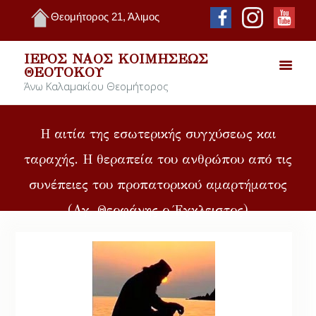
Θεομήτορος 21, Άλιμος
ΙΕΡΌΣ ΝΑΌΣ ΚΟΙΜΉΣΕΩΣ
ΘΕΟΤΌΚΟΥ
Άνω Καλαμακίου Θεομήτορος
Η αιτία της εσωτερικής συγχύσεως και
ταραχής. Η θεραπεία του ανθρώπου από τις
συνέπειες του προπατορικού αμαρτήματος
(Αγ. Θεοφάνης ο Έγκλειστος)