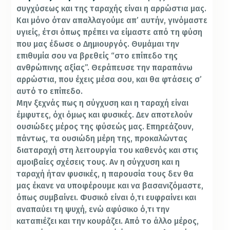
συγχύσεως και της ταραχής είναι η αρρώστια μας.
Και μόνο όταν απαλλαγούμε απ’ αυτήν, γινόμαστε
υγιείς, έτσι όπως πρέπει να είμαστε από τη φύση
που μας έδωσε ο Δημιουργός. Θυμάμαι την
επιθυμία σου να βρεθείς “στο επίπεδο της
ανθρώπινης αξίας”. Θεράπευσε την παραπάνω
αρρώστια, που έχεις μέσα σου, και θα φτάσεις σ’
αυτό το επίπεδο.
Μην ξεχνάς πως η σύγχυση και η ταραχή είναι
έμφυτες, όχι όμως και φυσικές. Δεν αποτελούν
ουσιώδες μέρος της φύσεώς μας. Επηρεάζουν,
πάντως, τα ουσιώδη μέρη της, προκαλώντας
διαταραχή στη λειτουργία του καθενός και στις
αμοιβαίες σχέσεις τους. Αν η σύγχυση και η
ταραχή ήταν φυσικές, η παρουσία τους δεν θα
μας έκανε να υποφέρουμε και να βασανιζόμαστε,
όπως συμβαίνει. Φυσικό είναι ό,τι ευφραίνει και
αναπαύει τη ψυχή, ενώ αφύσικο ό,τι την
καταπιέζει και την κουράζει. Από το άλλο μέρος,