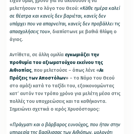
είχαν όμως χρόνο για να ακούσουν ή να
μελετήσουν το λόγο του Θεού:
«Κάθε ημέρα καλεί
σε θέατρα και κανείς δεν βαριέται, κανείς δεν
υπάρχει που να απαρνείται, κανείς δεν προβάλλει τις
απασχολήσεις του»
, διαπίστωνε με βαθιά θλίψη ο
άγιος.
Αντίθετα, σε άλλη ομιλία
εγκωμιάζει την
προθυμία του αξιωματούχου εκείνου της
Αιθιοπίας
, που μελετούσε – όπως λένε «
Αι
Πράξεις των Αποστόλων
» – το Νόμο του Θεού
στο αμάξι κατά το ταξίδι του, εξοικονομώντας
κατ’ αυτόν τον τρόπο χρόνο για μελέτη μέσα στις
πολλές του υποχρεώσεις και τα καθήκοντα.
Σημειώνει σχετικά ο ιερός Χρυσόστομος:
«
Πράγματι και ο βάρβαρος ευνούχος, που ήταν στην
υπηρεσία της βασίλισσας των Αιθιόπων, μολονότι