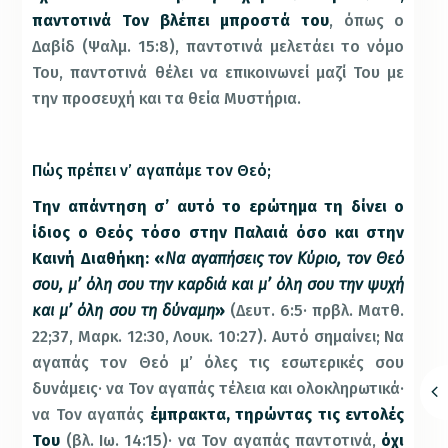
παντοτινά Τον βλέπει μπροστά του
, όπως ο
Δαβίδ (Ψαλμ. 15:8), παντοτινά μελετάει το νόμο
Του, παντοτινά θέλει να επικοινωνεί μαζί Του με
την προσευχή και τα θεία Μυστήρια.
Πώς πρέπει ν’ αγαπάμε τον Θεό;
Την απάντηση σ’ αυτό το ερώτημα τη δίνει ο
ίδιος ο Θεός τόσο στην Παλαιά όσο και στην
Καινή Διαθήκη: «
Να αγαπήσεις τον Κύριο, τον Θεό
σου, μ’ όλη σου την καρδιά και μ’ όλη σου την ψυχή
και μ’ όλη σου τη δύναμη
»
(Δευτ. 6:5· πρβλ. Ματθ.
22;37, Μαρκ. 12:30, Λουκ. 10:27). Αυτό σημαίνει; Να
αγαπάς τον Θεό μ’ όλες τις εσωτερικές σου
δυνάμεις· να Τον αγαπάς τέλεια και ολοκληρωτικά·
να Τον αγαπάς
έμπρακτα, τηρώντας τις εντολές
Του
(βλ. Ιω. 14:15)· να Τον αγαπάς παντοτινά,
όχι