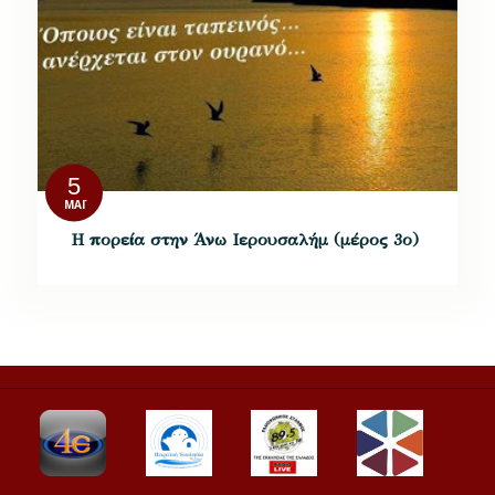
5
ΜΆΙ
Η πορεία στην Άνω Ιερουσαλήμ (μέρος 3ο)