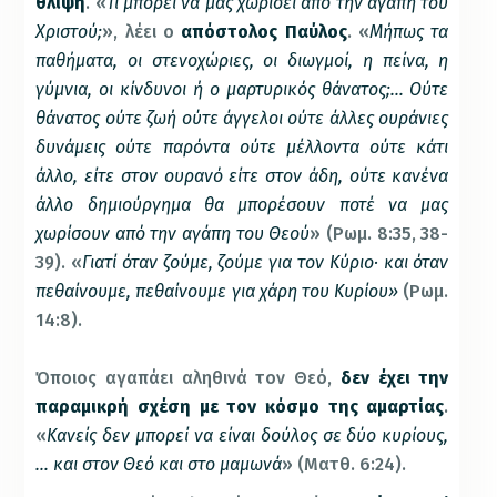
θλίψη
. «
Τι μπορεί να μας χωρίσει από την αγάπη του
Χριστού;
», λέει ο
απόστολος Παύλος
. «
Μήπως τα
παθήματα, οι στενοχώριες, οι διωγμοί, η πείνα, η
γύμνια, οι κίνδυνοι ή ο μαρτυρικός θάνατος;… Ούτε
θάνατος ούτε ζωή ούτε άγγελοι ούτε άλλες ουράνιες
δυνάμεις ούτε παρόντα ούτε μέλλοντα ούτε κάτι
άλλο, είτε στον ουρανό είτε στον άδη, ούτε κανένα
άλλο δημιούργημα θα μπορέσουν ποτέ να μας
χωρίσουν από την αγάπη του Θεού
» (Ρωμ. 8:35, 38-
39). «
Γιατί όταν ζούμε, ζούμε για τον Κύριο· και όταν
πεθαίνουμε, πεθαίνουμε για χάρη του Κυρίου»
(Ρωμ.
14:8).
Όποιος αγαπάει αληθινά τον Θεό,
δεν έχει την
παραμικρή σχέση με τον κόσμο της αμαρτίας
.
«
Κανείς δεν μπορεί να είναι δούλος σε δύο κυρίους,
… και στον Θεό και στο μαμωνά
» (Ματθ. 6:24).