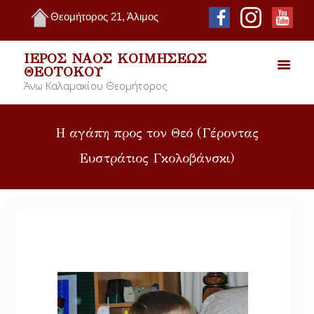
Θεομήτορος 21, Άλιμος
ΙΕΡΌΣ ΝΑΌΣ ΚΟΙΜΉΣΕΩΣ
ΘΕΟΤΌΚΟΥ
Άνω Καλαμακίου Θεομήτορος
Η αγάπη προς τον Θεό (Γέροντας
Ευστράτιος Γκολοβάνσκι)