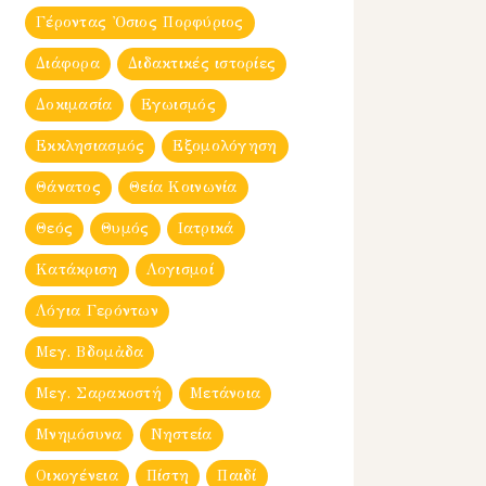
Γέροντας Ὀσιος Πορφύριος
Διάφορα
Διδακτικές ιστορίες
Δοκιμασία
Εγωισμός
Εκκλησιασμός
Εξομολόγηση
Θάνατος
Θεία Κοινωνία
Θεός
Θυμός
Ιατρικά
Κατάκριση
Λογισμοί
Λόγια Γερόντων
Μεγ. Βδομἀδα
Μεγ. Σαρακοστή
Μετάνοια
Μνημόσυνα
Νηστεία
Οικογένεια
Πίστη
Παιδί