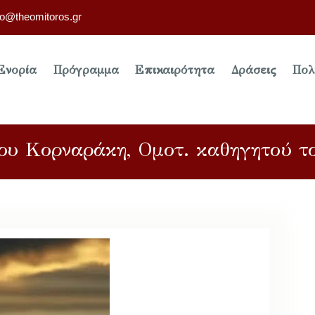
fo@theomitoros.gr
Ενορία
Πρόγραμμα
Επικαιρότητα
Δράσεις
Πολ
ου Κορναράκη, Ομοτ. καθηγητού τ