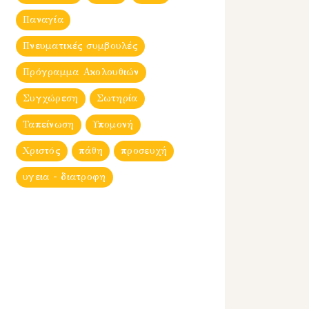
Παναγία
Πνευματικές συμβουλές
Πρόγραμμα Ακολουθιών
Συγχώρεση
Σωτηρία
Ταπείνωση
Υπομονή
Χριστός
πάθη
προσευχή
υγεια - διατροφη