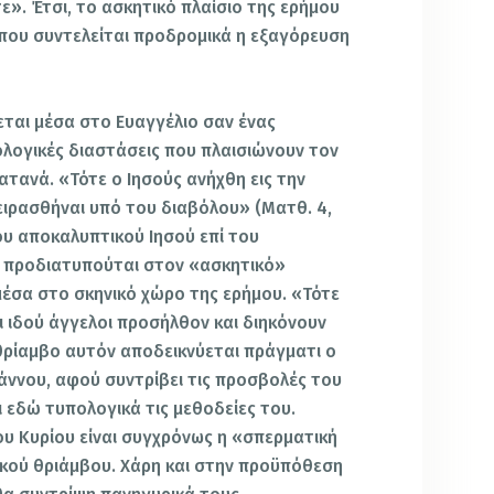
». Έτσι, το ασκητικό πλαίσιο της ερήμου
 που συντελείται προδρομικά η εξαγόρευση
εται μέσα στο Ευαγγέλιο σαν ένας
λογικές διαστάσεις που πλαισιώνουν τον
ατανά. «Τότε ο Ιησούς ανήχθη εις την
ιρασθήναι υπό του διαβόλου» (Ματθ. 4,
ου αποκαλυπτικού Ιησού επί του
 προδιατυπούται στον «ασκητικό»
μέσα στο σκηνικό χώρο της ερήμου. «Τότε
ι ιδού άγγελοι προσήλθον και διηκόνουν
 θρίαμβο αυτόν αποδεικνύεται πράγματι ο
άννου, αφού συντρίβει τις προσβολές του
 εδώ τυπολογικά τις μεθοδείες του.
υ Κυρίου είναι συγχρόνως η «σπερματική
κού θριάμβου. Χάρη και στην προϋπόθεση