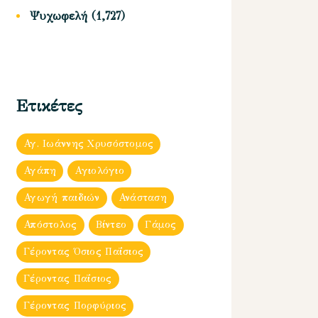
Ψυχωφελή
(1,727)
Ετικέτες
Αγ. Ιωάννης Χρυσόστομος
Αγάπη
Αγιολόγιο
Αγωγή παιδιών
Ανάσταση
Απόστολος
Βίντεο
Γάμος
Γέροντας Όσιος Παΐσιος
Γέροντας Παΐσιος
Γέροντας Πορφύριος