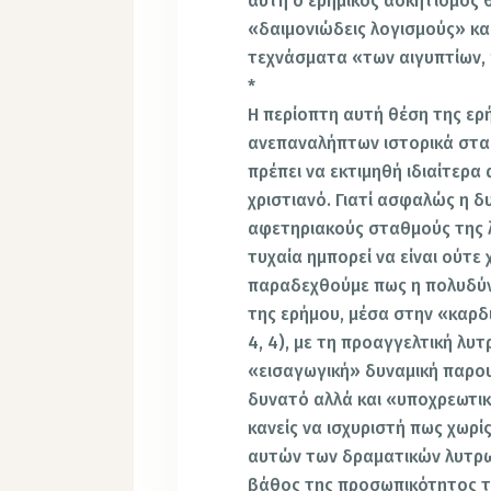
αυτή ο ερημικός ασκητισμός 
«δαιμονιώδεις λογισμούς» κ
τεχνάσματα «των αιγυπτίων,
*
Η περίοπτη αυτή θέση της ερ
ανεπαναλήπτων ιστορικά στα
πρέπει να εκτιμηθή ιδιαίτερα
χριστιανό. Γιατί ασφαλώς η 
αφετηριακούς σταθμούς της 
τυχαία ημπορεί να είναι ούτε 
παραδεχθούμε πως η πολυδύν
της ερήμου, μέσα στην «καρδ
4, 4), με τη προαγγελτική λυ
«εισαγωγική» δυναμική παρου
δυνατό αλλά και «υποχρεωτι
κανείς να ισχυριστή πως χωρ
αυτών των δραματικών λυτρω
βάθος της προσωπικότητος το