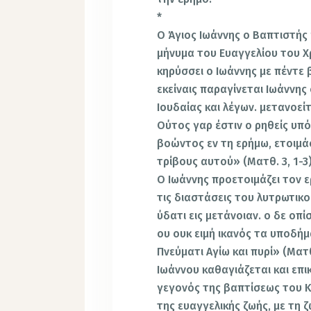
*
Ο Άγιος Ιωάννης ο Βαπτιστής
μήνυμα του Ευαγγελίου του Χρ
κηρύσσει ο Ιωάννης με πέντε 
εκείναις παραγίνεται Ιωάννη
Ιουδαίας και λέγων. μετανοεί
Ούτος γαρ έστιν ο ρηθείς υπ
βοώντος εν τη ερήμω, ετοιμάσ
τρίβους αυτού» (Ματθ. 3, 1-3)
Ο Ιωάννης προετοιμάζει τον 
τις διαστάσεις του λυτρωτικο
ύδατι εις μετάνοιαν. ο δε οπ
ου ουκ ειμή ικανός τα υποδή
Πνεύματι Αγίω και πυρί» (Ματ
Ιωάννου καθαγιάζεται και επι
γεγονός της βαπτίσεως του Κ
της ευαγγελικής ζωής, με τη 