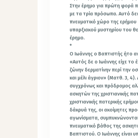
Στην έρημο για πρώτη φορά π
με τα τρία πρόσωπα. Αυτό δεν 
πνευματικό χώρο της ερήμου 
υπαρξιακού μυστηρίου του θε
έρημο.
*
Ο Ιωάννης ο Βαπτιστής ήτο α
«Αυτός δε ο Ιωάννης είχε το
ζώνην δερματίνην περί την ο
και μέλι άγριον» (Ματθ. 3, 4)
συγχρόνως και πρόδρομος αλ
ασκητών της χριστιανικής πατ
χριστιανικής πατερικής ερήμο
δάκρυά της, οι ακοίμητες προ
αγωνίσματα, συμπυκνώνονται
πνευματικό βάθος της ασκητι
Βαπτιστού. Ο Ιωάννης είναι 