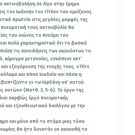
α ακτινοβολήση σε λίγο στην έρημο.
 εις τον Ιωάννην τον τίτλον του «μείζονος
ματικά πρωτεία στις μεγάλες μορφές της
ν πνευματική τους ακτινοβολία θα
ίας του αιώνος το πνεύμα του
ναι πολύ χαρακτηριστικό ότι το βασικό
πνίση τις συνειδήσεις των ακουόντων το
ό, κήρυγμα μετανοίας, εσκόπευε κατ’
 και εξαγόρευση της ενοχής τους. «Τότε
σόλυμα και πάσα Ιουδαία και πάσα η
 εβαπτίζοντο εν τω Ιορδάνη υπ’ αυτού
ς αυτών» (Ματθ. 3, 5-6). Το έργο της
ίναι ακριβώς έργο πνευματικής
ού και εξουθενωτικού διαλόγου με την
ημο και μόνο από το στόμα μιας τόσο
γνωμίας θα ήτο δυνατόν να ακουσθή το