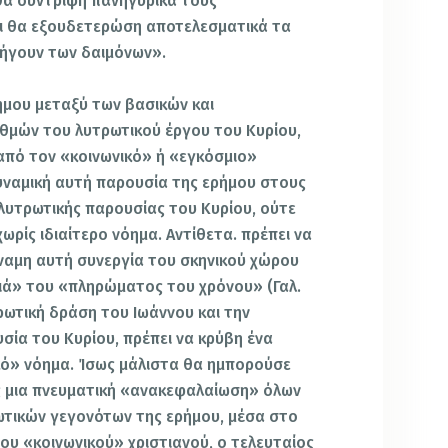
θα συν­τρίψη πανηγυρικά τους
αι θα εξουδετερώση αποτελεσματικά τα
 ήγουν των δαιμόνων».
ήμου μεταξύ των βασικών και
θμών του λυτρωτικού έργου του Κυρίου,
 από τον «κοινωνικό» ή «εγκόσμιο»
δυναμική αυτή παρουσία της ερήμου στους
λυτρωτικής παρουσίας του Κυρίου, ούτε
χωρίς ιδιαίτερο νόημα. Αντίθετα. πρέπει να
αμη αυτή συνεργία του σκηνικού χώρου
ιά» του «πληρώματος του χρόνου» (Γαλ.
τρωτική δράση του Ιωάννου και την
σία του Κυρίου, πρέπει να κρύβη ένα
κό» νόημα. Ίσως μάλιστα θα ημπορούσε
ίς μια πνευματική «ανακεφαλαίωση» όλων
τικών γεγονότων της ερήμου, μέσα στο
υ «κοινωνικού» χριστιανού, ο τελευταίος