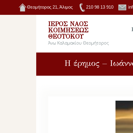
Θεομήτορος 21, Άλιμος
210 98 13 910
in
ΙΕΡΌΣ ΝΑΌΣ
ΚΟΙΜΉΣΕΩΣ
ΘΕΟΤΌΚΟΥ
Άνω Καλαμακίου Θεομήτορος
Η έρημος – Ιωάνν