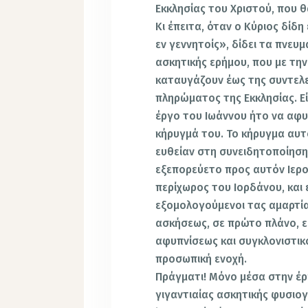
Εκκλησίας του Χριστού, που θ
Κι έπειτα, όταν ο Κύριος δίδη
εν γεννητοίς», δίδει τα πνευ
ασκητικής ερήμου, που με τη
καταυγάζουν έως της συντελε
πληρώματος της Εκκλησίας. Εί
έργο του Ιωάννου ήτο να αφυ
κήρυγμά του. Το κήρυγμα αυτ
ευθείαν στη συνειδητοποίηση
εξεπορεύετο προς αυτόν Ιερο
περίχωρος του Ιορδάνου, και
εξομολογούμενοι τας αμαρτία
ασκήσεως, σε πρώτο πλάνο, ε
αφυπνίσεως και συγκλονιστικ
προσωπική ενοχή.
Πράγματι! Μόνο μέσα στην έρ
γιγαντιαίας ασκητικής φυσιο