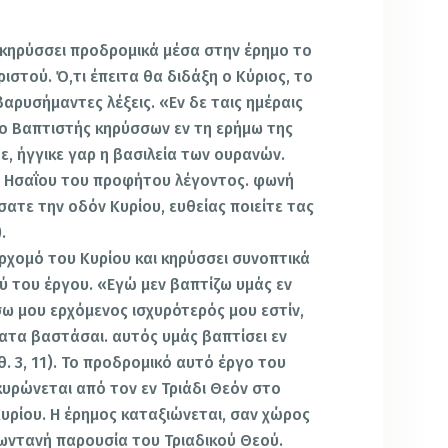
 κηρύσσει προδρομικά μέσα στην έρημο το
ιστού. Ό,τι έπειτα θα διδάξη ο Κύριος, το
βαρυσήμαντες λέξεις. «Εν δε ταις ημέραις
ς ο Βαπτιστής κηρύσσων εν τη ερήμω της
τε, ήγγικε γαρ η βασιλεία των ουρανών.
ό Ησαΐου του προφήτου λέγοντος. φωνή
ατε την οδόν Κυρίου, ευθείας ποιείτε τας
.
ερχομό του Κυρίου και κηρύσσει συνοπτικά
ύ του έργου. «Εγώ μεν βαπτίζω υμάς εν
ίσω μου ερχόμενος ισχυρότερός μου εστίν,
ματα βαστάσαι. αυτός υμάς βαπτίσει εν
θ. 3, 11). Το προδρομικό αυτό έργο του
κυρώνεται από τον εν Τριάδι Θεόν στο
υρίου. Η έρημος καταξιώνεται, σαν χώρος
ζωντανή παρουσία του Τριαδικού Θεού.