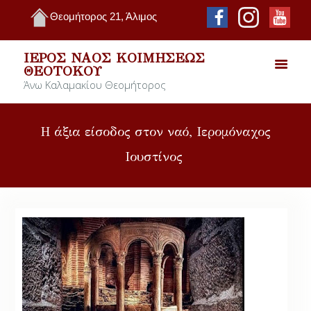
Θεομήτορος 21, Άλιμος
ΙΕΡΌΣ ΝΑΌΣ ΚΟΙΜΉΣΕΩΣ
ΘΕΟΤΌΚΟΥ
Άνω Καλαμακίου Θεομήτορος
Η άξια είσοδος στον ναό, Ιερομόναχος
Ιουστίνος