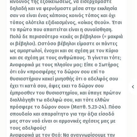
κίνδυνος της εξοικειώσεως, να εισερχόμαστε
δηλαδή και να φερνόμαστε μέσα στην εκκλησία
σαν να είναι ένας κάποιος κοινός τόπος και όχι
τόπος ολότελα εξιδιασμένος, «οίκος Θεού». Έτσι
το πρώτο που απαιτείται είναι η συναίσθηση.
Πολύ δε περισσότερο «εκάς οι βέβηλοι» (= μακριά
οι βέβηλοι). Ωστόσο βέβηλοι είμαστε οι πάντες
ως αμαρτωλοί, ένοχοι και σε σχέση με τον Κύριο
και σε σχέση με τους ανθρώπους. Τι γίνεται τότε;
Αναφορικά με τους πλησίον μας: Είπε ο Σωτήρας
ότι εάν «προσφέρης το δώρον σου επί το
θυσιαστήριον κακεί μνησθής ότι ο αδελφός σου
έχει τι κατά σου, άφες εκει το δώρον σου
έμπροσθεν του θυσιαστηρίου, και ύπαγε πρώτον
διαλλάγηθι τω αδελφώ σου, και τότε ελθών
πρόσφερε το δώρον σου» (Ματθ. 5.23-24). Πόσο
σπουδαίο και απαραίτητο για την άξια είσοδό
μας στον ναό είναι οι αρμονικές σχέσεις μας με
τους αδελφούς!
Αναφορικά με τον Θεό: Να αναγνωρίσουμε την