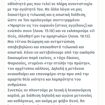
αθλιότητά μας που τελεί σε πλήρη αναντιστοιχία
με την αγιότητά Του. Με άλλα λόγια να μας
διακατέχει η τελωνική και η ασωτική διάθεση,
ώστε να Του ομολογούμε συντετριμμένοι
«Ήμαρτον εις τον ουρανόν [στους αγγέλους] και
ενώπιόν σου» (Λουκ. 15.18) και να εκλιπαρούμε «Ο
Θεός, ιλάσθητί μοι τω αμαρτωλώ» (Λουκ. 18.13).
Μια τέτοια θεώρηση και αντιμετώπιση
αποβεβηλώνει και αποκαθιστά τελωνικά και
ασωτικά. Κάνει να κατεβαίνουμε από την εκκλησία
δικαιωμένοι παρά εκείνος, ο τάχα δίκαιος,
Φαρισαίος, ντυμένοι «την στολήν την πρώτην»,
του αρχέτυπου κάλλους. Δηλαδή η μετάνοια
ανακαθαίρει και επαναφέρει στην πριν από την
αμαρτία θεία υιότητα και λαμπρότητα του
ανθρώπου.
Συνεπώς αν πλουτούμε με λευκή ή λευκαινόμενη
καρδιά, με διάθεση δηλαδή και αγώνα μετανοίας
και καθάρσεως, και ακόμη με φόβο Θεού, θα