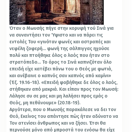
Όταν ο Μωυσής πήγε στην κορυφή τού Σινά για
να συναντήσει τον Ύψιστο και να πάρει τις
εντολές Του «γινόταν φωνές και αστραπές και
νεφέλη ζοφερή… φωνή της σάλπιγγας ηχούσε
πολύ και πτοήθηκε όλος ο λαός που ήταν στο
στρατόπεδο… Το όρος το Σινά καπνιζόταν όλο
επειδή είχε κατέβει πάνω του ο Θεός με φωτιά,
και ανέβαινε ο καπνός σαν καπνός από καμίνι»
(Έξ. 19.16-18). «Επειδή φοβήθηκε δε όλος ο λαός,
στήθηκαν από μακριά. Και είπαν προς τον Μωυσή:
Λάλησε συ σε μας και μη λαλήσει προς εμάς ο
Θεός, μη πεθάνουμε» (20.18-19).
Αργότερα, που ο Μωυσής παρακάλεσε να δει τον
Θεό, Εκείνος του απάντησε πώς ήταν αδύνατο να
Τον ατενίσει άνθρωπος και να ζήσει. Έτσι θα
περνούσε μόνο από μπροστά του ενόσω θα είχε