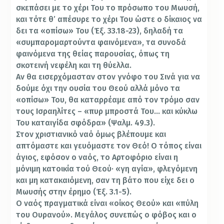
σκεπάσει με το χέρι Του το πρόσωπο του Μωυσή,
και τότε θ’ απέσυρε το χέρι Του ώστε ο δίκαιος να
δει τα «οπίσω» Του (Έξ. 33.18-23), δηλαδή τα
«συμπαρομαρτούντα φαινόμενα», τα συνοδά
φαινόμενα της θείας παρουσίας, όπως τη
σκοτεινή νεφέλη και τη θύελλα.
Αν θα εισερχόμασταν στον γνόφο του Σινά για να
δούμε όχι την ουσία του Θεού αλλά μόνο τα
«οπίσω» Του, θα καταρρέαμε από τον τρόμο σαν
τους Ισραηλίτες – «πυρ μπροστά Του… και κύκλω
Του καταιγίδα σφόδρα» (Ψαλμ. 49.3).
Στον χριστιανικό ναό όμως βλέπουμε και
απτόμαστε και γευόμαστε τον Θεό! Ο τόπος είναι
άγιος, εφόσον ο ναός, το Αρτοφόριο είναι η
μόνιμη κατοικία τού Θεού· «γη αγία», φλεγόμενη
και μη κατακαιόμενη, σαν τη βάτο που είχε δει ο
Μωυσής στην έρημο (Έξ. 3.1-5).
Ο ναός πραγματικά είναι «οίκος Θεού» και «πύλη
του Ουρανού». Μεγάλος συνεπώς ο φόβος και ο