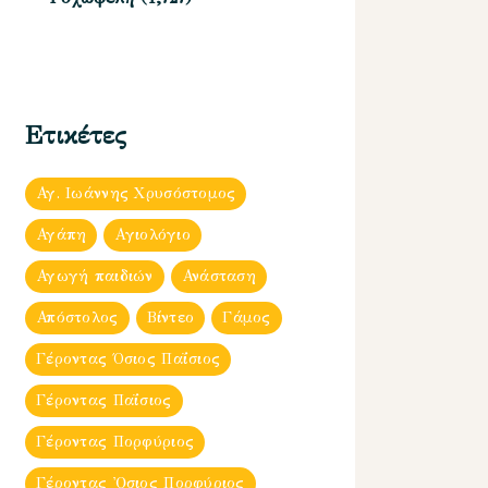
Ετικέτες
Αγ. Ιωάννης Χρυσόστομος
Αγάπη
Αγιολόγιο
Αγωγή παιδιών
Ανάσταση
Απόστολος
Βίντεο
Γάμος
Γέροντας Όσιος Παΐσιος
Γέροντας Παΐσιος
Γέροντας Πορφύριος
Γέροντας Ὀσιος Πορφύριος