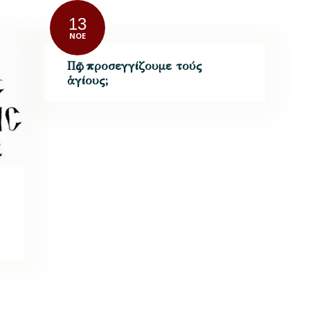
13
ΝΟΈ
Πῶς προσεγγίζουμε τούς
ἁγίους;