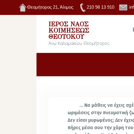
Θεομήτορος 21, Άλιμος
210 98 13 910
in
ΙΕΡΌΣ ΝΑΌΣ
ΚΟΙΜΉΣΕΩΣ
ΘΕΟΤΌΚΟΥ
Άνω Καλαμακίου Θεομήτορος
… Να μάθεις να έχεις σχέση
ωριμάσεις στην πνευματική ζω
Δεν είσαι μυρωμένος; Δεν έχε
πήρες μέσα σου την χάρη του 