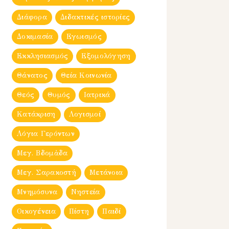
Διάφορα
Διδακτικές ιστορίες
Δοκιμασία
Εγωισμός
Εκκλησιασμός
Εξομολόγηση
Θάνατος
Θεία Κοινωνία
Θεός
Θυμός
Ιατρικά
Κατάκριση
Λογισμοί
Λόγια Γερόντων
Μεγ. Βδομἀδα
Μεγ. Σαρακοστή
Μετάνοια
Μνημόσυνα
Νηστεία
Οικογένεια
Πίστη
Παιδί