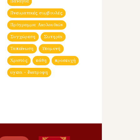
Παναγία
Πνευματικές συμβουλές
Πρόγραμμα Ακολουθιών
Συγχώρεση
Σωτηρία
Ταπείνωση
Υπομονή
Χριστός
πάθη
προσευχή
υγεια - διατροφη