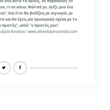
, αν όλα αυτά τα κάνεις, να παρακαλάς το
μου, τι να κάνω; Φώτισέ με. Δείξε μου ένα
ου”. Και έτσι θα βαδίζεις με σιγουριά, με
α και θα έχεις μια προσωπική σχέση με το
ο Χριστός”, αλλά “ο Χριστός μου”.
Ανδρέα Κονάνου -www.atheataperasmata.com