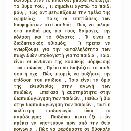
κάνουμε όταν το παιδί δεν μπορεί να ελέγξει
το θυμό του;
,
Τι σημαίνει αγαπώ το παιδί
μου;
,
Πώς αντιμετωπίζουμε την τρέλα της
εφηβείας;
,
Ποιές οι επιπτώσεις των
διαφημίσεων στα παιδιά;
,
Πώς να μιλάμε
στα παιδιά μας για τους δαίμονες, την
κόλαση και το θάνατο;
,
Τι είναι ο
διαδικτυακός εθισμός;
,
Τι πρέπει να
γνωρίζουμε για την καταλληλότητα των
παιχνιδιών υπολογιστή για τα παιδιά;
,
Ποιοι
είναι οι κίνδυνοι της κοσμικής μόρφωσης
των παιδιών;
,
Πρέπει να διαβάζεις το παιδί
σου ή όχι;
,
Πώς μπορείς να αυξήσεις την
επίδοση του παιδιού;
,
Ποια είναι τα όρια
της ελευθερίας στην αγωγή των
παιδιών;
,
Επιείκεια ή αυστηρότητα στην
διαπαιδαγώγηση των παιδιών;
,
Πειθώ ή βία
στην διαπαιδαγώγηση των παιδιών;
,
Γιατί η
καλύτερη παιδαγωγία είναι το
παράδειγμα;
,
Παιδάκια πέντε-έξι ετών
πρέπει να νηστεύουν πριν από την θεία
κοινωνία;
,
Πώς να φερόμαστε σε δύσκολα