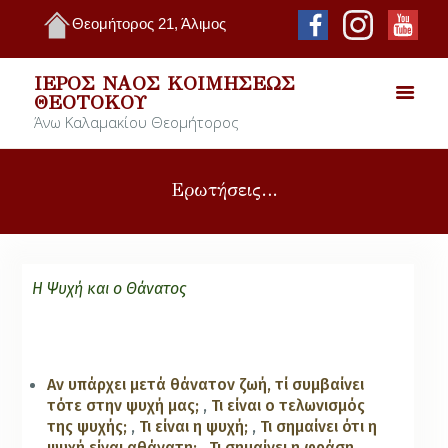
Θεομήτορος 21, Άλιμος
ΙΕΡΌΣ ΝΑΌΣ ΚΟΙΜΉΣΕΩΣ
ΘΕΟΤΌΚΟΥ
Άνω Καλαμακίου Θεομήτορος
Ερωτήσεις…
Η Ψυχή και ο Θάνατος
Αν υπάρχει μετά θάνατον ζωή, τί συμβαίνει
τότε στην ψυχή μας;
,
Τι είναι ο τελωνισμός
της ψυχής;
,
Τι είναι η ψυχή;
,
Τι σημαίνει ότι η
ψυχή είναι αθάνατη;
,
Τι σημαίνει η φράση