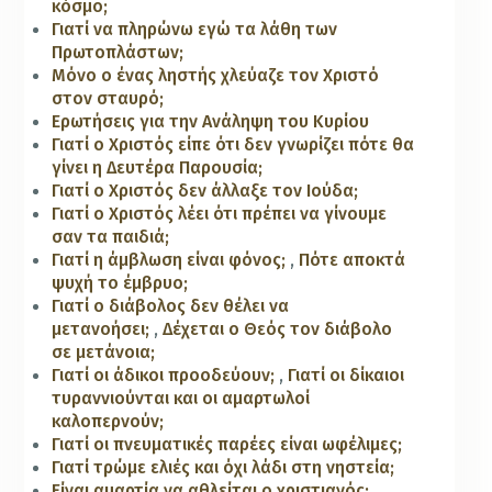
κόσμο;
Γιατί να πληρώνω εγώ τα λάθη των
Πρωτοπλάστων;
Μόνο ο ένας ληστής χλεύαζε τον Χριστό
στον σταυρό;
Ερωτήσεις για την Ανάληψη του Κυρίου
Γιατί ο Χριστός είπε ότι δεν γνωρίζει πότε θα
γίνει η Δευτέρα Παρουσία;
Γιατί ο Χριστός δεν άλλαξε τον Ιούδα;
Γιατί ο Χριστός λέει ότι πρέπει να γίνουμε
σαν τα παιδιά;
Γιατί η άμβλωση είναι φόνος;
,
Πότε αποκτά
ψυχή το έμβρυο;
Γιατί ο διάβολος δεν θέλει να
μετανοήσει;
,
Δέχεται ο Θεός τον διάβολο
σε μετάνοια;
Γιατί οι άδικοι προοδεύουν;
,
Γιατί οι δίκαιοι
τυραννιούνται και οι αμαρτωλοί
καλοπερνούν;
Γιατί οι πνευματικές παρέες είναι ωφέλιμες;
Γιατί τρώμε ελιές και όχι λάδι στη νηστεία;
Είναι αμαρτία να αθλείται ο χριστιανός;