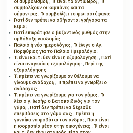
οι συμβολισμοί;
,
Τι είναι το αντίδωρο;
,
Τι
συμβολίζουν οι καμπάνες και τα
σήμαντρα;
,
Τι συμβολίζει το φωτοστέφανο;
Γιατί δεν πρέπει να σβήνονται γρήγορα τα
κεριά;
Γιατί επικράτησε ο βυζαντινός ρυθμός στην
ορθόδοξη ναοδομία;
Παλαιό ή νέο ημερολόγιο;
,
Τι έλεγε ο Αγ.
Πορφύριος για το Παλαιό Ημερολόγιο;
Τι είναι και τι δεν είναι η εξομολόγηση;
,
Γιατί
είναι αναγκαία η εξομολόγηση;
,
Περί της
εξομολόγησης
Τι πρέπει να γνωρίζουμε αν θέλουμε να
γίνουμε ανάδοχοι;
,
Τι πρέπει να γνωρίζει ο
ανάδοχος;
Τι πρέπει να γνωρίζουμε για τον γάμο;
,
Τι
λέει ο γ. Ιωσήφ ο Βατοπαιδινός για τον
γάμο;
,
Γιατί δεν πρέπει να δέχεσθε
επεμβάσεις στο γάμο σας;
, Πρέπει η
γυναίκα να φοβάται τον άνδρα;
,
Ποια είναι
η ισορροπία μέσα στην οικογένεια;
,
Τι είναι
και τι δεν είναι σταυρός μέσα στον