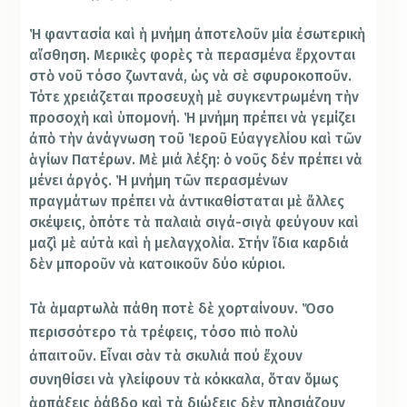
Ἡ φαντασία καὶ ἡ μνήμη ἀποτελοῦν μία ἐσωτερικὴ
αἴσθηση. Μερικὲς φορὲς τὰ περασμένα ἔρχονται
στὸ νοῦ τόσο ζωντανά, ὡς νὰ σὲ σφυροκοποῦν.
Τότε χρειάζεται προσευχὴ μὲ συγκεντρωμένη τὴν
προσοχὴ καὶ ὑπομονή. Ἡ μνήμη πρέπει νὰ γεμίζει
ἀπὸ τὴν ἀνάγνωση τοῦ Ἱεροῦ Εὐαγγελίου καὶ τῶν
ἁγίων Πατέρων. Μὲ μιά λέξη: ὁ νοῦς δέν πρέπει νὰ
μένει ἀργός. Ἡ μνήμη τῶν περασμένων
πραγμάτων πρέπει νὰ ἀντικαθίσταται μὲ ἄλλες
σκέψεις, ὁπότε τὰ παλαιὰ σιγά-σιγὰ φεύγουν καὶ
μαζὶ μὲ αὐτὰ καὶ ἡ μελαγχολία. Στήν ἴδια καρδιά
δὲν μποροῦν νὰ κατοικοῦν δύο κύριοι.
Τὰ ἁμαρτωλὰ πάθη ποτὲ δὲ χορταίνουν. Ὅσο
περισσότερο τὰ τρέφεις, τόσο πιὸ πολὺ
ἀπαιτοῦν. Εἶναι σὰν τὰ σκυλιά πού ἔχουν
συνηθίσει νὰ γλείφουν τὰ κόκκαλα, ὅταν ὅμως
ἁρπάξεις ῥάβδο καὶ τὰ διώξεις δὲν πλησιάζουν