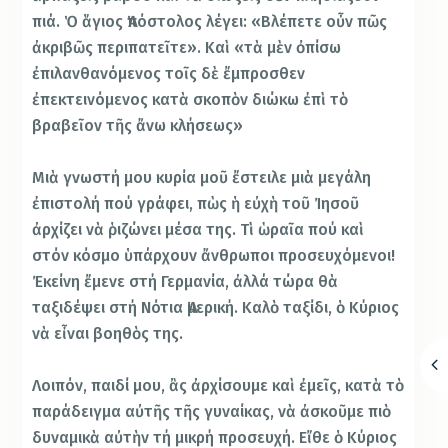
πιά. Ὁ ἅγιος Ἀπόστολος λέγει: «Βλέπετε οὖν πῶς
ἀκριβῶς περιπατεῖτε». Καὶ «τὰ μὲν ὀπίσω
ἐπιλανθανόμενος τοῖς δὲ ἔμπροσθεν
ἐπεκτεινόμενος κατὰ σκοπὸν διώκω ἐπὶ τὸ
βραβεῖον τῆς ἄνω κλήσεως»
Μιὰ γνωστή μου κυρία μοῦ ἔστειλε μιὰ μεγάλη
ἐπιστολή πού γράφει, πὼς ἡ εὐχὴ τοῦ Ἰησοῦ
ἀρχίζει νὰ ῥιζώνει μέσα της. Τὶ ὡραῖα πού καὶ
στόν κόσμο ὑπάρχουν ἄνθρωποι προσευχόμενοι!
Ἐκείνη ἔμενε στή Γερμανία, ἀλλά τώρα θὰ
ταξιδέψει στή Νότια Ἀμερική. Καλὸ ταξίδι, ὁ Κύριος
νὰ εἶναι βοηθὸς της.
Λοιπόν, παιδί μου, ἂς ἀρχίσουμε καὶ ἐμεῖς, κατὰ τὸ
παράδειγμα αὐτῆς τῆς γυναίκας, νὰ ἀσκοῦμε πιὸ
δυναμικὰ αὐτὴν τή μικρή προσευχή. Εἴθε ὁ Κύριος