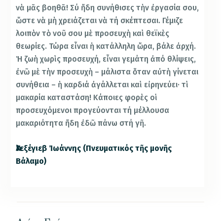
νὰ μᾶς βοηθᾶ! Σύ ἤδη συνήθισες τὴν ἐργασία σου,
ὥστε νὰ μὴ χρειάζεται νὰ τή σκέπτεσαι. Γέμιζε
λοιπὸν τὸ νοῦ σου μὲ προσευχὴ καὶ θεϊκὲς
θεωρίες. Τώρα εἶναι ἡ κατάλληλη ὥρα, βάλε ἀρχή.
Ἡ ζωὴ χωρὶς προσευχή, εἶναι γεμάτη ἀπό θλίψεις,
ἐνῶ μὲ τὴν προσευχὴ – μάλιστα ὅταν αὐτὴ γίνεται
συνήθεια – ἡ καρδιά ἀγάλλεται καὶ εἰρηνεύει· τὶ
μακαρία καταστάση! Κάποιες φορὲς οἱ
προσευχόμενοι προγεύονται τή μέλλουσα
μακαριότητα ἤδη ἐδῶ πάνω στή γῆ.
Ἀλεξέγιεβ Ἰωάννης (Πνευματικός τῆς μονῆς
Βάλαμο)