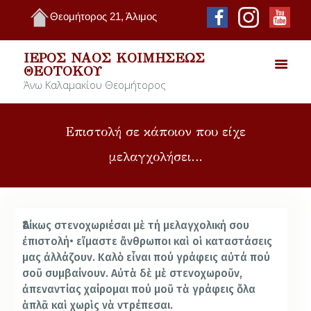
Θεομήτορος 21, Άλιμος
ΙΕΡΌΣ ΝΑΌΣ ΚΟΙΜΉΣΕΩΣ
ΘΕΟΤΌΚΟΥ
Άνω Καλαμακίου Θεομήτορος
Επιστολή σε κάποιον που είχε
μελαγχολήσει…
Ἀδίκως στενοχωριέσαι μὲ τή μελαγχολική σου
ἐπιστολή• εἴμαστε ἄνθρωποι καὶ οἱ καταστάσεις
μας ἀλλάζουν. Καλὸ εἶναι πού γράφεις αὐτά πού
σοῦ συμβαίνουν. Αὐτὰ δὲ μὲ στενοχωροῦν,
ἀπεναντίας χαίρομαι πού μοῦ τὰ γράφεις ὅλα
ἁπλᾶ καὶ χωρὶς νὰ ντρέπεσαι.