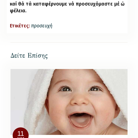
καί
θά
τά
κα
τα
φέρ
νου
με
νά
προ
σευ
χό
μα
στε
μέ
ὠ
φέ
λεια
.
Ετικέτες:
προσευχή
Δείτε Επίσης
11