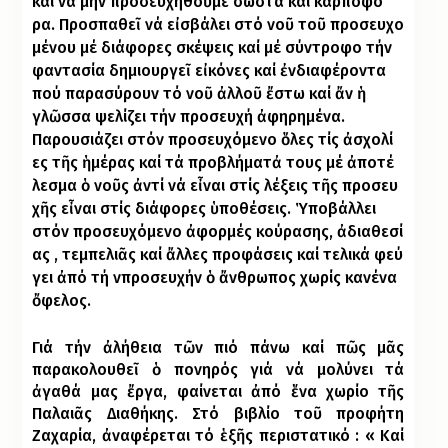
καί
νά
μήν
προ
σευ
χη
θο
ῦ
με
σω
στά
καί
καρ
πο
φό
ρα
.
Προ
σπα
θε
ῖ
νά
ε
ἰ
σβά
λει
στό
νο
ῦ
το
ῦ
προ
σευ
χο
μέ
νου
μέ
δι
ά
φο
ρες
σκέ
ψεις
καί
μέ
σύν
τρο
φο
τήν
φαν
τα
σί
α
δη
μι
ουρ
γε
ῖ
ε
ἰ
κό
­νες καί
ἐ
ν
δι
α
φέ
ρον
τα
πού
πα
ρα
σύ
ρουν
τό
νο
ῦ
ἀ
λ
λο
ῦ
ἔ
στω
καί
ἄ
ν
ἡ
γλ
ῶ
σ
σα
ψε
λί
ζει
τήν
προ
σευ
χή
ἀ
φη
ρη
μέ
να
.
Πα
ρου
σιά
ζει
στόν
προ
σευ
χό
με
νο
ὅ
λες
τίς
ἀ
σχο
λί
ες
τ
ῆ
ς
ἡ
μέ
ρας
καί
τά
προ
βλή
μα
τ
ἀ
τους
μέ
ἀ
πο
τέ
λε
σμα
ὁ
νο
ῦ
ς
ἀ
ν
τί
νά
ε
ἶ
­ναι στίς λέ­ξεις τ
ῆ
ς
προ
σευ
χ
ῆ
ς
ε
ἶ
ναι
στίς
δι
ά
φο
ρες
ὑ
πο
θέ
σεις
.
Ὑ
πο
βάλ
λει
στόν
προ
σευ
χό
με
νο
ἀ
φορ
μές
κού
ρα
σης
,
ἀ
δι
α
θε
σί
ας
,
τεμ
πε
λι
ᾶ
ς
καί
ἄ
λ
λες
προ
φά
σεις
καί
τε
λι
κά
φεύ
γει
ἀ
πό
τή
νπρο
σευ
χήν
ὁ
ἄ
ν
θρω
πος
χω
ρίς
κανένα
ὄ
φελος
.
Γιά τήν
ἀ
λήθεια
τ
ῶ
ν
πιό
πάνω
καί
π
ῶ
ς
μ
ᾶ
ς
παρακολουθε
ῖ
ὁ
πονηρός
γιά
νά
μολύνει
τά
ἀ
γαθά
μας
ἔ
ργα
,
φαίνεται
ἀ
πό
ἕ
να
χωρίο
τ
ῆ
ς
Παλαι
ᾶ
ς
Διαθήκης
.
Στό
βιβλίο
το
ῦ
προφήτη
Ζαχαρία,
ἀ
ναφέρεται
τό
ἑ
ξ
ῆ
ς
περιστατικό
:
«
Καί