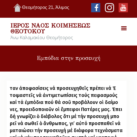
Θεομήτορος 21, Άλιμος
ΙΕΡΌΣ ΝΑΌΣ ΚΟΙΜΉΣΕΩΣ
ΘΕΟΤΌΚΟΥ
Άνω Καλαμακίου Θεομήτορος
Εμπόδια στην προσευχή
ταν
ἀ
πο
φα
σί
σεις
νά
προ
σευ
χη
θε
ῖ
ς
πρέ
πει
νά
Ἑ
το
ι­μα­στε
ῖ
ς
νά
ἀ
ν
τι
με
τω
πί
σεις
τούς
πει
ρα
σμούς
καί
τά
ἐ
μ
πό
δια
πού
θά
σο
ῦ
προ
βά
λουν
ο
ἱ
δαί
μο
νες
,
προ
ει
δο
ποι
ο
ῦ
ν
ο
ἱ
ἔ
μ
πει
ροι
Πα
τέ
ρες
μας
.
Ἐ
πει
δή
γνω
ρί
ζει
ὁ
δι
ά
βο
λος
ὅ
τι
μέ
τήν
προ
σευ
χή
μπο
ρε
ῖ
νά
σω
θε
ῖ
ὁ
ἄ
ν
θρω
πος
,
γι’
α
ὐ
τό
προ
­σπα­θε
ῖ
νά
μα
ται
ώ
σει
τήν
προ
σευ
χή
μέ
δι
ά
φο
ρα
τε
χνά
σμα
τα