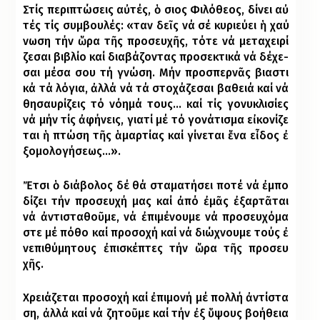
Στίς πε­ρι­πτώ­σεις α
ὐ
τές
,
ὁ
σιος
Φι
λό
θε
ος
,
δί
νει
α
ὐ
τές
τίς
συμ
βου
λές
:
«
ταν
δε
ῖ
ς
νά
σέ
κυ
ρι
εύ
ει
ἡ
χαύ
νω
ση
τήν
ὥ
ρα
τ
ῆ
ς
προ
σευ
χ
ῆ
ς
,
τό
τε
νά
με
τα
χει
ρί
ζε
σαι
βι
βλί
ο
καί
δι­α­βά­ζον­τας προ­σε­κτι­κά νά δέ­χε­
σαι μέ­σα σου τή γνώ­ση. Μήν προ­σπερ­ν
ᾶ
ς
βι
α
στι
κά
τά
λό
για
,
ἀ
λ
λά
νά
τά
στο
χά
ζε
σαι
βα
θειά
καί
νά
θη
σαυ
ρί
ζεις
τό
νό
η
μά
τους…
καί
τίς
γο
νυ
κλι
σί
ες
νά
μήν
τίς
ἀ
φή
νεις
,
για
τί
μέ
τό
γο
νά
τι
σμα
ε
ἰ
κο
νί
ζε
ται
ἡ
πτώ
ση
τ
ῆ
ς
ἁ
μαρ
τί
α
ς καί γί­νε­ται
ἕ
να
ε
ἶ
δος
ἐ
ξο
μο
λο
γή
σε
ως…»
.
Ἔ
τσι
ὁ
δι
ά
βο
λος
δέ
θά
στα
μα
τή
σει
πο
τέ
νά
ἐ
μ
πο
δί
ζει
τήν
προ
σευ
χή
μας
καί
ἀ
πό
ἐ
μ
ᾶ
ς
ἐ
ξαρ
τ
ᾶ
ται
νά
ἀ
ν
τι
στα
θο
ῦ
με
,
νά
ἐ
πι
μέ
νου
με
νά
προ
σευ
χό
μα
στε
μέ
πό
θο
καί
προ
σο
χή
καί
νά
δι
ώ
­χνου­με τούς
ἐ
νε
πι
θύ
μη
τους
ἐ
πι
σκέ
πτες
τήν
ὥ
ρα
τ
ῆ
ς
προ
σευ
χ
ῆ
ς
.
Χρει­ά­ζε­ται προ­σο­χή καί
ἐ
πι
μο
νή
μέ
πολ
λή
ἀ
ν
τί
στα
ση
,
ἀ
λ
λά
καί
νά
ζη
το
ῦ
με
καί
τήν
ἐ
ξ
ὕ
ψους
βο
ή
θεια