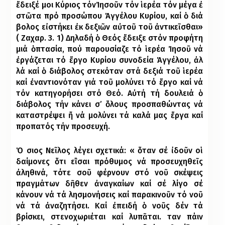
ἔ
δειξέ
μοι
Κύριος
τόν
Ἰ
ησο
ῦ
ν
τόν
ἱ
ερέα
τόν μέ­γα
ἐ
στ
ῶ
τα
πρό
προ
σώ
που
Ἀ
γ
γέ
λου
Κυ
ρί
ου
,
καί
ὁ
δι
ά
βο
λος
ε
ἰ
στή
κει
ἐ
κ
δε
ξι
ῶ
ν
α
ὐ
το
ῦ
το
ῦ
ἀ
ν
τι
κε
ῖ
σθαι»
(
Ζα
χαρ
. 3. 1)
Δη
λα
δή
ὁ
Θε
ός
ἔ
δει
ξε
στόν
προ
φή
τη
μιά
ὁ
πτα
σί
α
,
πού
πα
ρου
σί
α
ζε
τό
ἱ
ε
ρέ
α
Ἰ
η
σο
ῦ
νά
ἐ
ρ
γά
ζε
ται
τό
ἔ
ρ
­γο Κυ­ρί­ου συ­νο­δεί­α
Ἀ
γ
γέ
λου
,
ἀ
λ
λά
καί
ὁ
δι
ά
βο
λος
στε
κό
ταν
στά
δε
ξιά
το
ῦ
ἱ
ε
ρέ
α
καί
ἐ
ναν
τι
ο
νό
ταν
γιά
το
ῦ
μο­λύ­νει τό
ἔ
ρ
γο
καί
νά
τόν
κα
τη
γο
ρή
σει
στό
Θε
ό
.
Α
ὐ
τή
τή δουλειά
ὁ
διάβολος
τήν
κάνει
σ’
ὅ
λους
προσπαθώντας
νά
καταστρέψει
ἤ
νά μολύνει τά καλά μας
ἔ
ργα
καί
προπατός
τήν
προσευχή
.
Ὁ
σιος
Νε
ῖ
λος
λέγει
σχετικά
:
«
ὅ
ταν
σέ
ἰ
δο
ῦ
ν
ο
ἱ
δαίμονες
ὅ
τι
ε
ἲ
σαι
πρόθυμος
νά
προσευχηθε
ῖ
ς
ἀ
ληθινά
,
τότε
σο
ῦ
φέρνουν
στό
νο
ῦ
σκέψεις
πραγμάτων
δ
ῆ
θεν
ἀ
ναγκαίων
καί
σέ
λίγο
σέ
κάνουν
νά
τά
λησμονήσει
ς καί παρακινο
ῦ
ν
τό
νο
ῦ
νά
τά
ἀ
ναζητήσει
.
Καί
ἐ
πειδή
ὁ
νο
ῦ
ς
δέν
τά
βρίσκει
,
στενοχωριέται
καί
λυπ
ᾶ
ται
.
ταν
πάιν