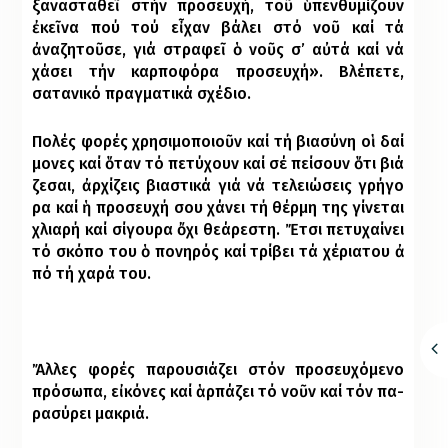
ξανασταθε
ῖ
στήν
προσευχή
,
το
ῦ
ὑ
πενθυμίζουν
ἐ
κε
ῖ
να
πού
τού
ε
ἶ
χαν
βάλει
στό
νο
ῦ
καί
τά
ἀ
ναζητο
ῦ
σε
,
γιά
στραφε
ῖ
ὁ
νο
ῦ
ς
σ’
α
ὐ
τά
καί
νά
χάσει
τήν
κα
ρποφόρα προσευχή». Βλέπετε,
σατανικό πραγματικά σχέδιο.
Πο­λές φο­ρές χρη­σι­μο­ποι­ο
ῦ
ν
καί
τή
βι
α
σύ
νη
ο
ἱ
δαί
μο
νες
καί
ὅ
ταν
τό
πε
τύ
χουν
καί
σέ
πεί
σουν
ὅ
τι
βι
ά
ζε
σαι
,
ἀ
ρ
χί
ζεις
βι
α
στι
κά
γιά
νά
τε
λει
ώ
σεις
γρή
γο
ρα
καί
ἡ
προ
σευ
χή
σου
χ
ά­νει τή θέρ­μη της γί­νε­ται
χλια­ρή καί σί­γου­ρα
ὄ
χι
θε
ά
ρε
στη
.
Ἔ
τσι
πε
τυ
χαί
νει
τό
σκό
πο
του
ὁ
πο
νη
ρός
καί
τρί
βει
τά
χέ
ρια
του
ἀ
πό
τή
χα
ρά
του
.
Ἄ
λ
λες
φο
ρές
πα
ρου
σιά
ζει
στόν
προ
σευ
χό
με
νο
πρό
σω
πα
,
ε
ἰ
κό
νες
καί
ἁ
ρ
πά
ζει
τό
νο
ῦ
ν
καί τόν πα­
ρα­σύ­ρει μα­κριά.