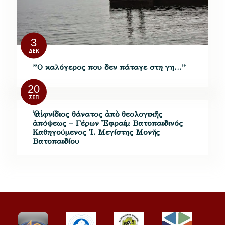
3
ΔΕΚ
”O καλόγερος που δεν πάταγε στη γη…”
20
ΣΕΠ
Ὁ αἰφνίδιος θάνατος ἀπὸ θεολογικῆς
ἀπόψεως – Γέρων Ἐφραίμ Βατοπαιδινός
Καθηγούμενος Ἱ. Μεγίστης Μονῆς
Βατοπαιδίου