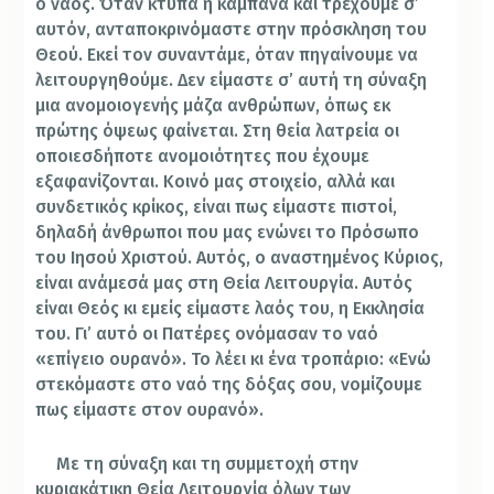
ο ναός. Όταν κτυπά η καμπάνα και τρέχουμε σ’
αυτόν, ανταποκρινόμαστε στην πρόσκληση του
Θεού. Εκεί τον συναντάμε, όταν πηγαίνουμε να
λειτουργηθούμε. Δεν είμαστε σ’ αυτή τη σύναξη
μια ανομοιογενής μάζα ανθρώπων, όπως εκ
πρώτης όψεως φαίνεται. Στη θεία λατρεία οι
οποιεσδήποτε ανομοιότητες που έχουμε
εξαφανίζονται. Κοινό μας στοιχείο, αλλά και
συνδετικός κρίκος, είναι πως είμαστε πιστοί,
δηλαδή άνθρωποι που μας ενώνει το Πρόσωπο
του Ιησού Χριστού. Αυτός, ο αναστημένος Κύριος,
είναι ανάμεσά μας στη Θεία Λειτουργία. Αυτός
είναι Θεός κι εμείς είμαστε λαός του, η Εκκλησία
του. Γι’ αυτό οι Πατέρες ονόμασαν το ναό
«επίγειο ουρανό». Το λέει κι ένα τροπάριο: «Ενώ
στεκόμαστε στο ναό της δόξας σου, νομίζουμε
πως είμαστε στον ουρανό».
Με τη σύναξη και τη συμμετοχή στην
κυριακάτικη Θεία Λειτουργία όλων των