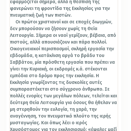
εφαρμόζεται σήμερα, αλλά η θέσπισή της
φανερώνει τη φροντίδα της Εκκλησίας για την
πνευματική ζωή των πιστών.
Οι πρώτοι χριστιανοί και σε εποχές διωγμών,
δεν μπορούσαν να ζήσουν χωρίς τη Θεία
Λειτουργία. Σήμερα οι ναοί γεμίζουν, βέβαια, από
πιστούς, αλλά απουσιάζουν και πάρα πολλοί.
Οικογενειακοί περισπασμοί, σκληρή εργασία την
εβδομάδα, η κατάκλιση αργά το βράδυ του
Σαββάτου, μία πρόσθετη εργασία που πρέπει να
γίνει την Κυριακή, οι εκδρομές κ.ά. στέκονται
εμπόδια στο δρόμο προς την εκκλησία. Η
Εκκλησία γνωρίζοντας τις δυσκολίες αυτές
συμπαραστέκεται στο σύγχρονο άνθρωπο. Σε
πολλές ενορίες των μεγάλων πόλεων, τελείται και
δεύτερη Θεία Λειτουργία για όσους θα ήθελαν να
μη στερηθούν την ευλογία, τη χαρά, την
αναγέννηση, τον πνευματικό πλούτο της ιερής
μυσταγωγίας. Και όπως λέει ο ιερός
Χρυσόστομος για τον εκκλησιασμό: «έψαλες μαζί