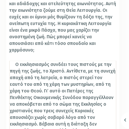
και αδιάδοχης και ατελεύτητης αιωνιότητας. Αυτή
την αιωνιότητα ζούμε στη Θεία Λειτουργία. Οι
ευχές και οι ύμνοι μάς θυμίζουν τη δόξα της, την
ανείπωτη ευτυχία της. Η κυριακάτικη Λειτουργία
είναι ένα μικρό Πάσχα, που μας χαρίζει την
αναστημένη ζωή. Πώς μπορεί κανείς να
απουσιάσει από κάτι τόσο σπουδαίο και
χαρμόσυνο;
Ο εκκλησιασμός συνδέει τους πιστούς με την
πηγή της ζωής, το Χριστό. Αντίθετα, με τη συνεχή
αποχή από τη λατρεία, ο πιστός στερεί τον
εαυτό του από τη χάρη των μυστηρίων, από τη
χάρη του Θεού. Γι’ αυτό οι Πατέρες της
Πενθέκτης Οικουμενικής Συνόδου παραγγέλλουν
να αποκόβεται από το
σώμα της Εκκλησίας ο
χριστιανός που τρεις συνεχείς Κυριακές
απουσιάζει χωρίς σοβαρό λόγο από τον
εκκλησιασμό. Βέβαια αυτή η διάταξη δεν