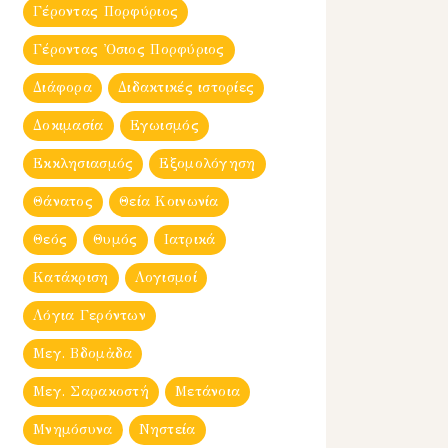
Γέροντας Πορφύριος
Γέροντας Ὀσιος Πορφύριος
Διάφορα
Διδακτικές ιστορίες
Δοκιμασία
Εγωισμός
Εκκλησιασμός
Εξομολόγηση
Θάνατος
Θεία Κοινωνία
Θεός
Θυμός
Ιατρικά
Κατάκριση
Λογισμοί
Λόγια Γερόντων
Μεγ. Βδομἀδα
Μεγ. Σαρακοστή
Μετάνοια
Μνημόσυνα
Νηστεία