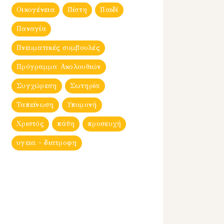
Οικογένεια
Πίστη
Παιδί
Παναγία
Πνευματικές συμβουλές
Πρόγραμμα Ακολουθιών
Συγχώρεση
Σωτηρία
Ταπείνωση
Υπομονή
Χριστός
πάθη
προσευχή
υγεια - διατροφη