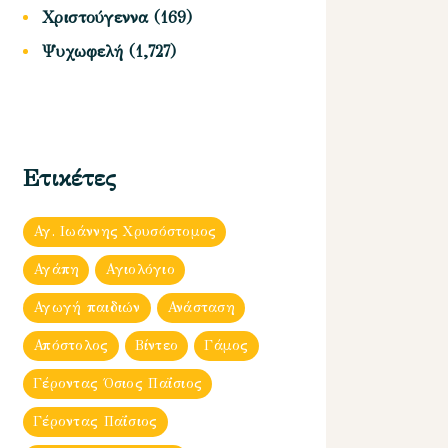
Χριστούγεννα
(169)
Ψυχωφελή
(1,727)
Ετικέτες
Αγ. Ιωάννης Χρυσόστομος
Αγάπη
Αγιολόγιο
Αγωγή παιδιών
Ανάσταση
Απόστολος
Βίντεο
Γάμος
Γέροντας Όσιος Παΐσιος
Γέροντας Παΐσιος