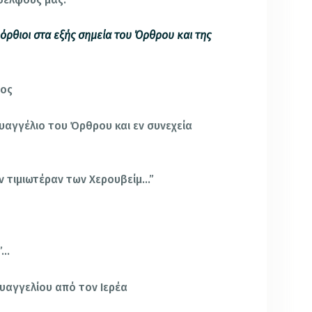
 όρθιοι στα εξής σημεία του Όρθρου και της
μος
Ευαγγέλιο του Όρθρου και εν συνεχεία
ν τιμιωτέραν των Χερουβείμ…”
”…
Ευαγγελίου από τον Ιερέα