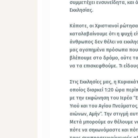
συμμετέχει ενσυνείδητα, και 
Εκκλησίας.
Κάποτε, οι Χριστιανοί ρώτησα
καταλαβαίνουμε ότι η ψυχή ε
άνθρωπος δεν θέλει να εκκλησ
μας αγαπημένα πρόσωπα που 
βλέπουμε στο δρόμο, ούτε τα
να τα επισκεφθούμε. Τι είδους
Στις Εκκλησίες μας, η Κυριακά
οποίος διαρκεί 1:20 ώρα περί
με την εκφώνηση του Ιερέα “
Υιού και του Αγίου Πνεύματος,
αιώνων, Αμήν”. Την στιγμή αυτή
Μετά μπορούμε αν θέλουμε να
πότε να σηκωνόμαστε και πό
τους συμπροσευχούμενούς α