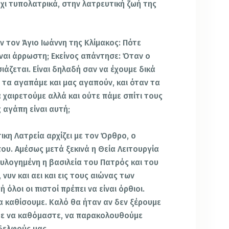
όχι τυπολατρικά, στην λατρευτική ζωή της
ν τον Άγιο Ιωάννη της Κλίμακος: Πότε
ίναι άρρωστη; Εκείνος απάντησε: Όταν ο
ιάζεται. Είναι δηλαδή σαν να έχουμε δικά
τα αγαπάμε και μας αγαπούν, και όταν τα
 χαιρετούμε αλλά και ούτε πάμε σπίτι τους
 αγάπη είναι αυτή;
τικη Λατρεία αρχίζει με τον Όρθρο, ο
που. Αμέσως μετά ξεκινά η Θεία Λειτουργία
Ευλογημένη η βασιλεία του Πατρός και του
 νυν και αει και εις τους αιώνας των
 όλοι οι πιστοί πρέπει να είναι όρθιοι.
 καθίσουμε. Καλό θα ήταν αν δεν ξέρουμε
τε να καθόμαστε, να παρακολουθούμε
δελφούς μας.