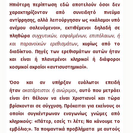
Ηπιότερη περίπτωση εδώ αποτελούν όσοι δεν
χαρακτηρίζονταν από συνειδητό πνεύμα
αντίρρησης, αλλά λειτούργησαν ως «κάλαμοι υπό
ανέμου σαλευόμενοι», εκτιθέμενοι δηλαδή σε
συγχυτικών, εσφαλμένων, επιπόλαιων, ή
πληθώρα
και παρανοϊκών ερεθισμάτων
, κυρίως από το
διαδίκτυο. Πηγές των ερεθισμάτων αυτών ήταν
και είναι ή πλανεμένοι κληρικοί ή διάφοροι
κοσμικοί ακραίοι «αντισυστημικοί».
Όσο και αν υπήρξαν ευάλωτοι επειδή
ακατάρτιστοι ή ανώριμοι
ήταν
, αυτό που μετράει
είναι ότι θέλουν να είναι Χριστιανοί και τώρα
βρίσκονται σε σύγχυση. Πρόκειται για εκείνους οι
οποίοι συγκέντρωναν εναγωνίως γνώμες από
κληρικούς: «Πάτερ, εσείς τι λέτε; Να κάνουμε το
εμβόλιο;». Τα ποιμαντικά προβλήματα με αυτούς