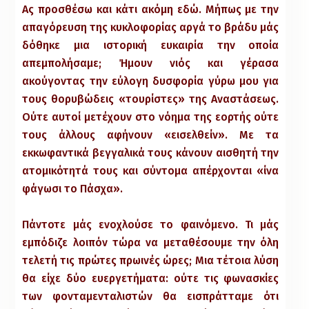
Ας προσθέσω και κάτι ακόμη εδώ. Μήπως με την
απαγόρευση της κυκλοφορίας αργά το βράδυ μάς
δόθηκε μια ιστορική ευκαιρία την οποία
απεμπολήσαμε; Ήμουν νιός και γέρασα
ακούγοντας την εύλογη δυσφορία γύρω μου για
τους θορυβώδεις «τουρίστες» της Αναστάσεως.
Ούτε αυτοί μετέχουν στο νόημα της εορτής ούτε
τους άλλους αφήνουν «εισελθείν». Με τα
εκκωφαντικά βεγγαλικά τους κάνουν αισθητή την
ατομικότητά τους και σύντομα απέρχονται «ίνα
φάγωσι το Πάσχα».
Πάντοτε μάς ενοχλούσε το φαινόμενο. Τι μάς
εμπόδιζε λοιπόν τώρα να μεταθέσουμε την όλη
τελετή τις πρώτες πρωινές ώρες; Μια τέτοια λύση
θα είχε δύο ευεργετήματα: ούτε τις φωνασκίες
των φονταμενταλιστών θα εισπράτταμε ότι