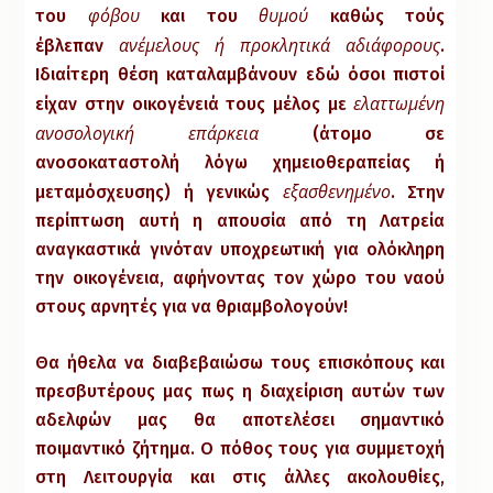
φόβου
θυμού
του
και του
καθώς τούς
ανέμελους ή προκλητικά αδιάφορους
έβλεπαν
.
Ιδιαίτερη θέση καταλαμβάνουν εδώ όσοι πιστοί
ελαττωμένη
είχαν στην οικογένειά τους μέλος με
ανοσολογική επάρκεια
(άτομο σε
ανοσοκαταστολή λόγω χημειοθεραπείας ή
εξασθενημένο
μεταμόσχευσης) ή γενικώς
. Στην
περίπτωση αυτή η απουσία από τη Λατρεία
αναγκαστικά γινόταν υποχρεωτική για ολόκληρη
την οικογένεια, αφήνοντας τον χώρο του ναού
στους αρνητές για να θριαμβολογούν!
Θα ήθελα να διαβεβαιώσω τους επισκόπους και
πρεσβυτέρους μας πως η διαχείριση αυτών των
αδελφών μας θα αποτελέσει σημαντικό
ποιμαντικό ζήτημα. Ο πόθος τους για συμμετοχή
στη Λειτουργία και στις άλλες ακολουθίες,