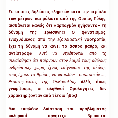
Σε κάποιες δηλώσεις κληρικών κατά την περίοδο
των μέτρων, και μάλιστα από της Ωραίας Πύλης,
αισθάνεται κανείς ότι «αρπαγμόν ηγήσαντο» τη
δύναμη της ιερωσύνης! Ο φανατισμός,
εξουσιαστική
ενισχυόμενος από την
νοοτροπία,
έχει τη δύναμη να κάνει το άσπρο μαύρο, και
Αντί να ντρέπονται από τη
αντίστροφα.
συναίσθηση ότι παίρνουν στον λαιμό τους αθώους
ανθρώπους, χωρίς ίχνος επίγνωσης της πλάνης
τους
έχουν το θράσος να «πουλάνε τσαμπουκά» ως
θεματοφύλακες της Ορθοδοξίας
. Αλλά, όπως
γνωρίζουμε, οι αληθινοί Ομολογητές δεν
χαρακτηρίζονταν από τέτοιο ήθος!
Μια επιπλέον διάσταση του προβλήματος
«κληρικοί αρνητές» βρίσκεται