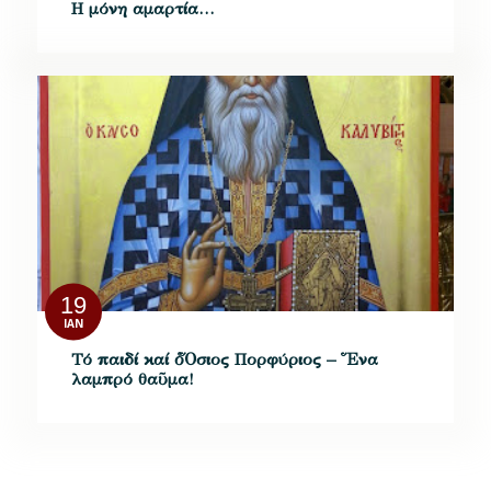
H μόνη αμαρτία…
19
ΙΑΝ
Τό παιδί καί ὁ Ὅσιος Πορφύριος – Ἕνα
λαμπρό θαῦμα!