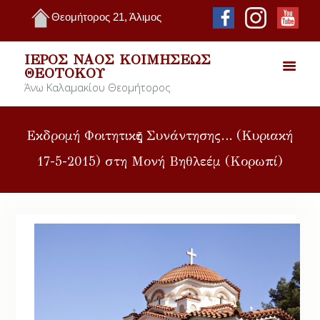
Θεομήτορος 21, Άλιμος
ΙΕΡΌΣ ΝΑΌΣ ΚΟΙΜΉΣΕΩΣ
ΘΕΟΤΌΚΟΥ
Άνω Καλαμακίου Θεομήτορος
Εκδρομή Φοιτητικῆς Συνάντησης… (Κυριακή
17-5-2015) στη Μονή Βηθλεέμ (Κορωπί)