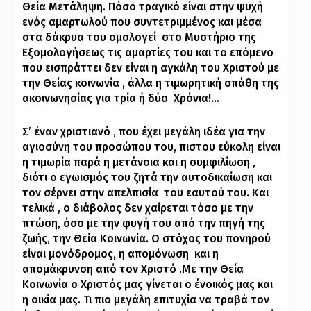
Θεία Μετάληψη. Πόσο τραγικό είναι στην ψυχή
ενός αμαρτωλού που συντετριμμένος και μέσα
στα δάκρυα του ομολογεί
στο Μυστήριο της
Εξομολογήσεως τις αμαρτίες του και το επόμενο
που εισπράττει δεν είναι η αγκάλη του Χριστού με
την Θείας κοινωνία , άλλα η τιμωρητική σπάθη της
ακοινωνησίας για τρία ή δύο
Χρόνια!…
Σ’ έναν χριστιανό , που έχει μεγάλη ιδέα για την
αγιοσύνη του προσώπου του, πιστου εύκολη είναι
η τιμωρία παρά η μετάνοια και η συμφιλίωση ,
διότι ο εγωισμός του ζητά την αυτοδικαίωση και
τον σέρνει στην απελπισία
του εαυτού του. Και
τελικά , ο διάβολος δεν χαίρεται τόσο με την
πτώση, όσο με την φυγή του από την πηγή της
ζωής, την Θεία Κοινωνία. Ο στόχος του πονηρού
είναι μονόδρομος, η απομόνωση
και η
απομάκρυνση από τον Χριστό .Με την Θεία
Κοινωνία ο Χριστός μας γίνεται ο ένοικός μας και
η οικία μας. Τι πιο μεγάλη επιτυχία να τραβά τον