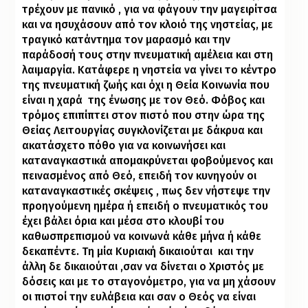
τρέχουν με πανικό , για να φάγουν την μαγειρίτσα
και να ησυχάσουν από τον κλοιό της νηστείας, με
τραγικό κατάντημα τον μαρασμό και την
παράδοσή τους στην πνευματική αμέλεια και στη
λαιμαργία. Κατάφερε η νηστεία να γίνει το κέντρο
της πνευματική ζωής και όχι η Θεία Κοινωνία που
είναι η χαρά
της ένωσης με τον Θεό. Φόβος και
τρόμος επιπίπτει στον πιστό που στην ώρα της
Θείας Λειτουργίας συγκλονίζεται με δάκρυα και
ακατάσχετο πόθο για να κοινωνήσει και
καταναγκαστικά απομακρύνεται φοβούμενος και
πεινασμένος από Θεό, επειδή τον κυνηγούν οι
καταναγκαστικές σκέψεις , πως δεν νήστεψε την
προηγούμενη ημέρα ή επειδή ο πνευματικός του
έχει βάλει όρια και μέσα στο κλουβί του
καθωσπρεπισμού να κοινωνά κάθε μήνα ή κάθε
δεκαπέντε. Τη μία Κυριακή δικαιούται
και την
άλλη δε δικαιούται ,σαν να δίνεται ο Χριστός με
δόσεις και με το σταγονόμετρο, για να μη χάσουν
οι πιστοί την ευλάβεια και σαν ο Θεός να είναι