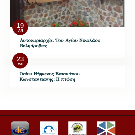
19
ΙΑΝ
Αυτοκυριαρχία. Του Αγίου Νικολάου
Βελιμίροβιτς
23
ΜΆΙ
Οσίου Νήφωνος Επισκόπου
Κωνσταντιανής: Η πτώση