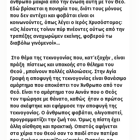
άνθρωπο μακριά από την ένωση αυτή με τον Θεό.
Εδώ βρίσκεται η πονηρία του, διότι τους μόνους
που δεν αντέχει και φοβάται είναι οι
κοινωνούντες, όπως λέγει ο Ιερός Χρυσόστομος:
«Ως λέοντες τοίνυν πύρ πνέοντες ούτως από την
τραπέζης αναχωρώμεν εκείνης, φοβερού τω
διαβόλω γινόμενοί»…
Στο θέμα της τεκνογονίας που, κατ’εξοχήν , είναι
πράξη
πίστεως και υπακοής στο θέλημα του
Θεού , μπαίνουν πολλές αλλοιώσεις. Στην Αγία
Γραφή η αποφυγή της τεκνογονίας είναι θανάσιμο
αμάρτημα που αποκόπτει τον Άνθρωπο από τον
Θεό. Είναι το αμάρτημα του Αυνάν που ο Θεός
τον τιμώρησε με θάνατο, καθώς
ήταν ο πρώτος
που σκέφτηκε και εφήρμοσε την αποφυγή της
τεκνογονίας. Ο άνθρωπος φοβάται, ολιγοπιστεί,
προγραμματίζει την ζωή του. Όμως η πίστη έχει
άλλη αίσθηση και πρακτική. Οπιστός αφήνεται
στα χέρια του Θεού σαν το παιδί στον πατέρα