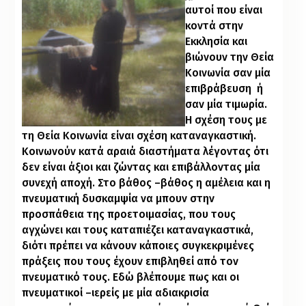
αυτοί που είναι
κοντά στην
Εκκλησία και
βιώνουν την Θεία
Κοινωνία σαν μία
επιβράβευση
ή
σαν μία τιμωρία.
Η σχέση τους με
τη Θεία Κοινωνία είναι σχέση καταναγκαστική.
Κοινωνούν κατά αραιά διαστήματα λέγοντας ότι
δεν είναι άξιοι και ζώντας και επιβάλλοντας μία
συνεχή αποχή. Στο βάθος –βάθος η αμέλεια και η
πνευματική δυσκαμψία να μπουν στην
προσπάθεια της προετοιμασίας, που τους
αγχώνει και τους καταπιέζει καταναγκαστικά,
διότι πρέπει να κάνουν κάποιες συγκεκριμένες
πράξεις που τους έχουν επιβληθεί από τον
πνευματικό τους. Εδώ βλέπουμε πως και οι
πνευματικοί –ιερείς με μία αδιακρισία