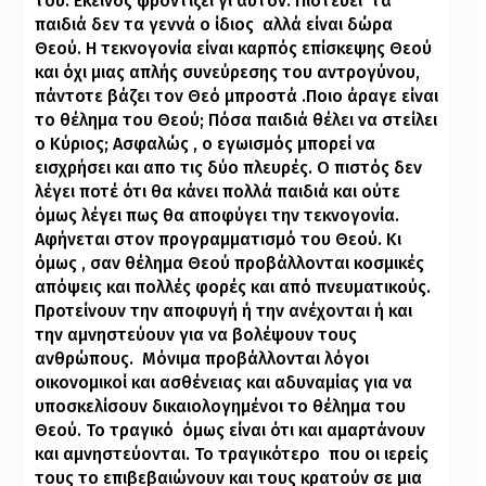
του. Εκείνος φροντίζει γι’αυτόν. Πιστεύει
τα
παιδιά δεν τα γεννά ο ίδιος
αλλά είναι δώρα
Θεού. Η τεκνογονία είναι καρπός επίσκεψης Θεού
και όχι μιας απλής συνεύρεσης του αντρογύνου,
πάντοτε βάζει τον Θεό μπροστά .Ποιο άραγε είναι
το θέλημα του Θεού; Πόσα παιδιά θέλει να στείλει
ο Κύριος; Ασφαλώς , ο εγωισμός μπορεί να
εισχρήσει και απο τις δύο πλευρές. Ο πιστός δεν
λέγει ποτέ ότι θα κάνει πολλά παιδιά και ούτε
όμως λέγει πως θα αποφύγει την τεκνογονία.
Αφήνεται στον προγραμματισμό του Θεού. Κι
όμως , σαν θέλημα Θεού προβάλλονται κοσμικές
απόψεις και πολλές φορές και από πνευματικούς.
Προτείνουν την αποφυγή ή την ανέχονται ή και
την αμνηστεύουν για να βολέψουν τους
ανθρώπους.
Μόνιμα προβάλλονται λόγοι
οικονομικοί και ασθένειας και αδυναμίας για να
υποσκελίσουν δικαιολογημένοι το θέλημα του
Θεού. Το τραγικό
όμως είναι ότι και αμαρτάνουν
και αμνηστεύονται. Το τραγικότερο
που οι ιερείς
τους το επιβεβαιώνουν και τους κρατούν σε μια