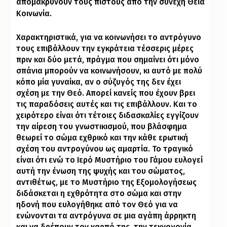
απομακρύνουν τους πιστούς από την συνεχή Θεία
Κοινωνία.
Χαρακτηριστικά, για να κοινωνήσει το αντρόγυνο
τους επιβάλλουν την εγκράτεια τέσσερις μέρες
πριν και δύο μετά, πράγμα που σημαίνει ότι μόνο
σπάνια μπορούν να κοινωνήσουν, κι αυτό με πολύ
κόπο μία γυναίκα, αν ο σύζυγός της δεν έχει
σχέση με την Θεό. Απορεί κανείς που έχουν βρει
τις παραδόσεις αυτές και τις επιβάλλουν. Και το
χειρότερο είναι ότι τέτοιες διδασκαλίες εγγίζουν
την αίρεση του γνωστικισμού, που βλάσφημα
θεωρεί το σώμα εχθρικό και την κάθε ερωτική
σχέση του αντρογύνου ως αμαρτία. Το τραγικό
είναι ότι ενώ το Ιερό Μυστήριο του Γάμου ευλογεί
αυτή την ένωση της ψυχής και του σώματος,
αντιθέτως, με το Μυστήριο της Εξομολογήσεως
διδάσκεται η εχθρότητα στο σώμα και στην
ηδονή που ευλογήθηκε από τον Θεό για να
ενώνονται τα αντρόγυνα σε μια αγάπη άρρηκτη
και να δρέπουν τον καρπό της, την τεκνογονία.