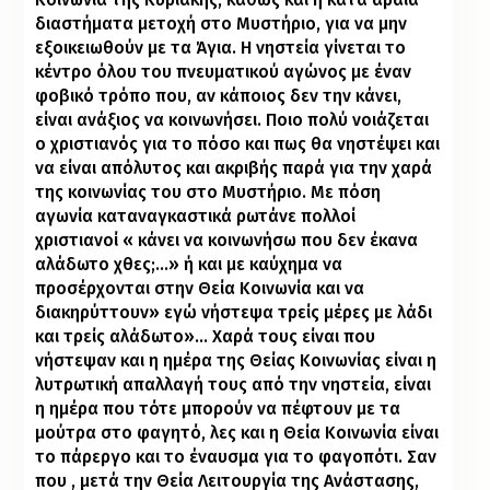
διαστήματα μετοχή στο Μυστήριο, για να μην
εξοικειωθούν με τα Άγια. Η νηστεία γίνεται το
κέντρο όλου του πνευματικού αγώνος με έναν
φοβικό τρόπο που, αν κάποιος δεν την κάνει,
είναι ανάξιος να κοινωνήσει. Ποιο πολύ νοιάζεται
ο χριστιανός για το πόσο και πως θα νηστέψει και
να είναι απόλυτος και ακριβής παρά για την χαρά
της κοινωνίας του στο Μυστήριο. Με πόση
αγωνία καταναγκαστικά ρωτάνε πολλοί
χριστιανοί « κάνει να κοινωνήσω που δεν έκανα
αλάδωτο χθες;…» ή και με καύχημα να
προσέρχονται στην Θεία Κοινωνία και να
διακηρύττουν» εγώ νήστεψα τρείς μέρες με λάδι
και τρείς αλάδωτο»… Χαρά τους είναι που
νήστεψαν και η ημέρα της Θείας Κοινωνίας είναι η
λυτρωτική απαλλαγή τους από την νηστεία, είναι
η ημέρα που τότε μπορούν να πέφτουν με τα
μούτρα στο φαγητό, λες και η Θεία Κοινωνία είναι
το πάρεργο και το έναυσμα για το φαγοπότι. Σαν
που , μετά την Θεία Λειτουργία της Ανάστασης,