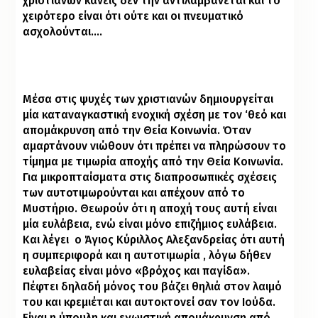
χριστιανών κανείς δεν την αντιλαμβάνεται και το
χειρότερο είναι ότι ούτε και οι πνευματικό
ασχολούνται….
Μέσα στις ψυχές των χριστιανών δημιουργείται
μία καταναγκαστική ενοχική σχέση με τον ‘θεό και
απομάκρυνση από την Θεία Κοινωνία. Όταν
αμαρτάνουν νιώθουν ότι πρέπει να πληρώσουν το
τίμημα με τιμωρία αποχής από την Θεία Κοινωνία.
Για μικροπταίσματα στις διαπροσωπικές σχέσεις
των αυτοτιμωρούνται και απέχουν από το
Μυστήριο. Θεωρούν ότι η αποχή τους αυτή είναι
μία ευλάβεια, ενώ είναι μόνο επιζήμιος ευλάβεια.
Και λέγει
ο Άγιος Κύριλλος Αλεξανδρείας ότι αυτή
η συμπεριφορά και η αυτοτιμωρία , λόγω δήθεν
ευλαβείας είναι μόνο «βρόχος και παγίδα».
Πέφτει δηλαδή μόνος του βάζει θηλιά στον λαιμό
του και κρεμιέται και αυτοκτονεί σαν τον Ιούδα.
Είναι η ύπουλη και εγωιστική απομάκρυνση από