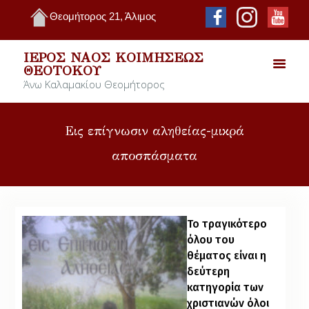
Θεομήτορος 21, Άλιμος
ΙΕΡΌΣ ΝΑΌΣ ΚΟΙΜΉΣΕΩΣ
ΘΕΟΤΌΚΟΥ
Άνω Καλαμακίου Θεομήτορος
Εις επίγνωσιν αληθείας-μικρά
αποσπάσματα
Το τραγικότερο
όλου του
θέματος είναι η
δεύτερη
κατηγορία των
χριστιανών όλοι