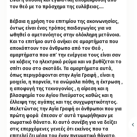
τον θεό με το πρόσχημα της ευλάβειας….
Βέβαια η χρήση του επιτιμίου της ακοινωνησίας,
όντως είναι ένας τρόπος παιδαγωγίας για να
ωθηθεί ο αμετανόητος στην ολόκληρη μετάνοια.
Και το επιτίμιο αυτό ανήκει σε αμαρτήματα που
αποκόπτουν τον άνθρωπο από τον Θεό ,
αμαρτήματα που απ’ την ενέργεια τους είναι σαν
να κόβεις το ηλεκτρικό ρεύμα και να βυθίζεται το
σπίτι σου στο σκοτάδι. Τα αμαρτήματα αυτά,
όπως περιγράφονται στην Αγία Γραφή , είναι η
μοιχεία, η πορνεία, τα ανώμαλα πάθη, η έκτρωση ,
η αποφυγή της τεκνογονίας , η αίρεση και η
βλασφημία του Αγίου Πνεύματος καθώς και η
έλλειψη της αγάπης και της συγχωρητικότητος.
Μελετώντας την Αγία Γραφή οι άνθρωποι που για
πρώτη φορά
έπεσαν σ’ αυτά τιμωρήθηκαν με
σωματικό θάνατο. Κι αυτό συνέβη για να δείξει
στις επερχόμενες γενεές ότι εκείνος που τα
επιτελεί ζει μέσα του έναν πνευματικό θάνατο,