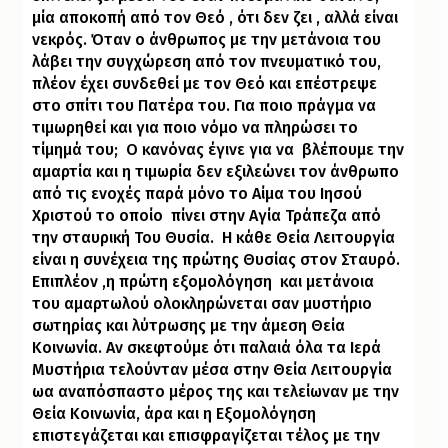
μία αποκοπή από τον Θεό , ότι δεν ζει , αλλά είναι
νεκρός. Όταν ο άνθρωπος με την μετάνοια του
λάβει την συγχώρεση από τον πνευματικό του,
πλέον έχει συνδεθεί με τον Θεό και επέστρεψε
στο σπίτι του Πατέρα του. Για ποιο πράγμα να
τιμωρηθεί και για ποιο νόμο να πληρώσει το
τίμημά του;
Ο κανόνας έγινε για να
βλέπουμε την
αμαρτία και η τιμωρία δεν εξιλεώνει τον άνθρωπο
από τις ενοχές παρά μόνο το Αίμα του Ιησού
Χριστού το οποίο
πίνει στην Αγία Τράπεζα από
την σταυρική Του Θυσία.
Η κάθε Θεία Λειτουργία
είναι η συνέχεια της πρώτης Θυσίας στον Σταυρό.
Επιπλέον ,η πρώτη εξομολόγηση
και μετάνοια
του αμαρτωλού ολοκληρώνεται σαν μυστήριο
σωτηρίας και λύτρωσης με την άμεση Θεία
Κοινωνία. Αν σκεφτούμε ότι παλαιά όλα τα Ιερά
Μυστήρια τελούνταν μέσα στην Θεία Λειτουργία
ωα αναπόσπαστο μέρος της και τελείωναν με την
Θεία Κοινωνία, άρα και η Εξομολόγηση
επιστεγάζεται και επισφραγίζεται τέλος με την