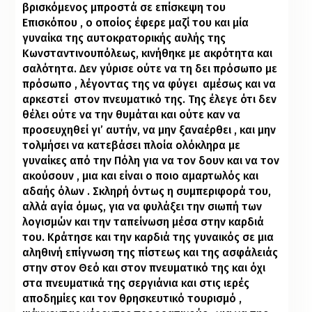
βρισκόμενος μπροστά σε επίσκεψη του
Επισκόπου , ο οποίος έφερε μαζί του και μία
γυναίκα της αυτοκρατορικής αυλής της
Κωνσταντινουπόλεως, κινήθηκε με ακρότητα και
σαλότητα. Δεν γύρισε ούτε να τη δει πρόσωπο με
πρόσωπο , λέγοντας της να φύγει
αμέσως και να
αρκεστεί
στον πνευματικό της. Της έλεγε ότι δεν
θέλει ούτε να την θυμάται και ούτε καν να
προσευχηθεί γι’ αυτήν, να μην ξαναέρθει , και μην
τολμήσει να κατεβάσει πλοία ολόκληρα με
γυναίκες από την Πόλη για να τον δουν και να τον
ακούσουν , μια και είναι ο ποιο αμαρτωλός και
αδαής όλων . Σκληρή όντως η συμπεριφορά του,
αλλά αγία όμως, για να φυλάξει την σιωπή των
λογισμών και την ταπείνωση μέσα στην καρδιά
του. Κράτησε και την καρδιά της γυναικός σε μια
αληθινή επίγνωση της πίστεως και της ασφάλειάς
στην στον Θεό και στον πνευματικό της και όχι
στα πνευματικά της σεργιάνια και στις ιερές
αποδημίες και τον θρησκευτικό τουρισμό ,