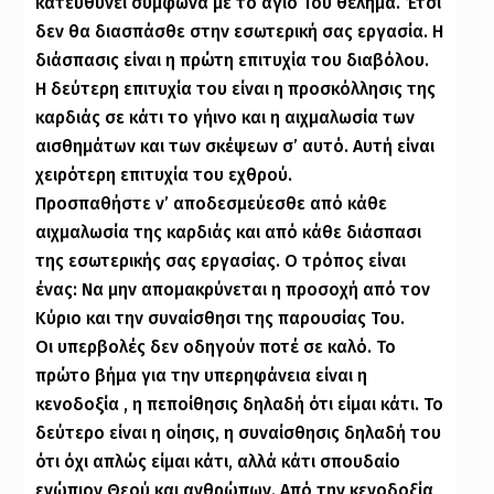
κατευθύνει σύμφωνα με το άγιό Του θέλημα. Έτσι
δεν θα διασπάσθε στην εσωτερική σας εργασία. Η
διάσπασις είναι η πρώτη επιτυχία του διαβόλου.
Η δεύτερη επιτυχία του είναι η προσκόλλησις της
καρδιάς σε κάτι το γήινο και η αιχμαλωσία των
αισθημάτων και των σκέψεων σ’ αυτό. Αυτή είναι
χειρότερη επιτυχία του εχθρού.
Προσπαθήστε ν’ αποδεσμεύεσθε από κάθε
αιχμαλωσία της καρδιάς και από κάθε διάσπασι
της εσωτερικής σας εργασίας. Ο τρόπος είναι
ένας: Να μην απομακρύνεται η προσοχή από τον
Κύριο και την συναίσθησι της παρουσίας Του.
Οι υπερβολές δεν οδηγούν ποτέ σε καλό. Το
πρώτο βήμα για την υπερηφάνεια είναι η
κενοδοξία , η πεποίθησις δηλαδή ότι είμαι κάτι. Το
δεύτερο είναι η οίησις, η συναίσθησις δηλαδή του
ότι όχι απλώς είμαι κάτι, αλλά κάτι σπουδαίο
ενώπιον Θεού και ανθρώπων. Από την κενοδοξία