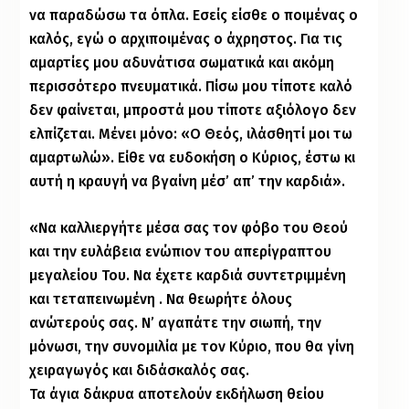
να παραδώσω τα όπλα. Εσείς είσθε ο ποιμένας ο
καλός, εγώ ο αρχιποιμένας ο άχρηστος. Για τις
αμαρτίες μου αδυνάτισα σωματικά και ακόμη
περισσότερο πνευματικά. Πίσω μου τίποτε καλό
δεν φαίνεται, μπροστά μου τίποτε αξιόλογο δεν
ελπίζεται. Μένει μόνο: «Ο Θεός, ιλάσθητί μοι τω
αμαρτωλώ». Είθε να ευδοκήση ο Κύριος, έστω κι
αυτή η κραυγή να βγαίνη μέσ’ απ’ την καρδιά».
«Να καλλιεργήτε μέσα σας τον φόβο του Θεού
και την ευλάβεια ενώπιον του απερίγραπτου
μεγαλείου Του. Να έχετε καρδιά συντετριμμένη
και τεταπεινωμένη . Να θεωρήτε όλους
ανώτερούς σας. Ν’ αγαπάτε την σιωπή, την
μόνωσι, την συνομιλία με τον Κύριο, που θα γίνη
χειραγωγός και διδάσκαλός σας.
Τα άγια δάκρυα αποτελούν εκδήλωση θείου