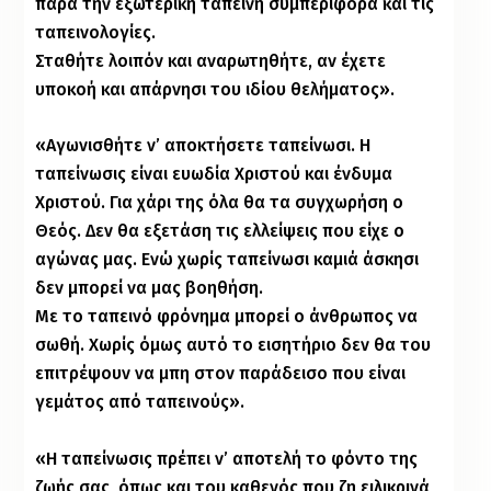
παρά την εξωτερική ταπεινή συμπεριφορά και τις
ταπεινολογίες.
Σταθήτε λοιπόν και αναρωτηθήτε, αν έχετε
υποκοή και απάρνησι του ιδίου θελήματος».
«Αγωνισθήτε ν’ αποκτήσετε ταπείνωσι. Η
ταπείνωσις είναι ευωδία Χριστού και ένδυμα
Χριστού. Για χάρι της όλα θα τα συγχωρήση ο
Θεός. Δεν θα εξετάση τις ελλείψεις που είχε ο
αγώνας μας. Ενώ χωρίς ταπείνωσι καμιά άσκησι
δεν μπορεί να μας βοηθήση.
Με το ταπεινό φρόνημα μπορεί ο άνθρωπος να
σωθή. Χωρίς όμως αυτό το εισητήριο δεν θα του
επιτρέψουν να μπη στον παράδεισο που είναι
γεμάτος από ταπεινούς».
«Η ταπείνωσις πρέπει ν’ αποτελή το φόντο της
ζωής σας, όπως και του καθενός που ζη ειλικρινά