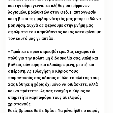
και την οίησι γεννιέται πλήθος υπερήφανων
λογισμών, βδελυκτών στον Θεό. Η αυτογνωσία
και η βίωσι της μηδαμινότητός μας μπορεί εδώ να
βοηθήση. Συχνά ας φέρνουμε στην μνήμη μας
σφάλματα του παρελθόντος και ας κατακρίνουμε
τον εαυτό μας γι΄ αυτά».
«Τιμιώτατε πρωτοπρεσβύτερε. Σας ευχαριστώ
πολύ για την πολύτιμη διδασκαλία σας. Απλή και
βαθειά, σύντομη και ολοκληρωμένη, μεστή και
απέρριτη. Ας ευλογήση ο Κύριος τους
ποιμαντικούς σας κόπους σ’ όλο το πλάτος τους.
Σας δόθηκε η χάρις όχι μόνο να διδάσκετε, αλλά
και να πράττετε. Ας σας ενισχύη ο Κύριος να
υπηρετήτε καρποφόρα τους αδελφούς
χριστιανούς.
Εσείς βρίσκεσθε δε δράσι. Για μένα ήλθε ο καιρός