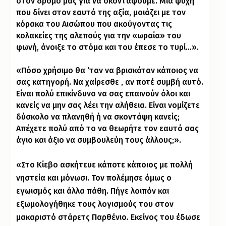
στον δρόμο μας για να σκοντάψουμε. Μια ψυχή
που δίνει στον εαυτό της αξία, μοιάζει με τον
κόρακα του Αισώπου που ακούγοντας τις
κολακείες της αλεπούς για την «ωραία» του
φωνή, άνοιξε το στόμα και του έπεσε το τυρί…».
«Πόσο χρήσιμο θα ‘ταν να βρισκόταν κάποιος να
σας κατηγορή. Να χαίρεσθε , αν ποτέ συμβή αυτό.
Είναι πολύ επικίνδυνο να σας επαινούν όλοι και
κανείς να μην σας λέει την αλήθεια. Είναι νομίζετε
δύσκολο να πλανηθή ή να σκοντάψη κανείς;
Απέχετε πολύ από το να θεωρήτε τον εαυτό σας
άγιο και άξιο να συμβουλεύη τους άλλους;».
«Στο Κίεβο ασκήτευε κάποτε κάποιος με πολλή
νηστεία και μόνωσι. Τον πολέμησε όμως ο
εγωισμός και άλλα πάθη. Πήγε λοιπόν και
εξωμολογήθηκε τους λογισμούς του στον
μακαριστό στάρετς Παρθένιο. Εκείνος του έδωσε