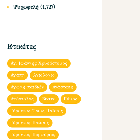
Ψυχωφελή
(1,727)
Ετικέτες
Αγ. Ιωάννης Χρυσόστομος
Αγάπη
Αγιολόγιο
Αγωγή παιδιών
Ανάσταση
Απόστολος
Βίντεο
Γάμος
Γέροντας Όσιος Παΐσιος
Γέροντας Παΐσιος
Γέροντας Πορφύριος