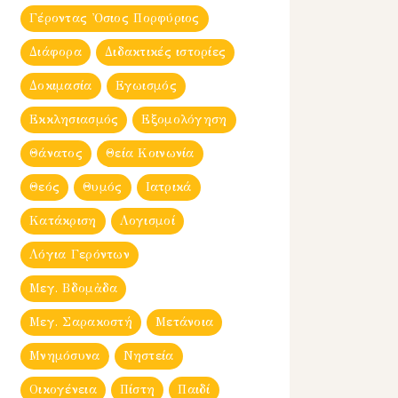
Γέροντας Ὀσιος Πορφύριος
Διάφορα
Διδακτικές ιστορίες
Δοκιμασία
Εγωισμός
Εκκλησιασμός
Εξομολόγηση
Θάνατος
Θεία Κοινωνία
Θεός
Θυμός
Ιατρικά
Κατάκριση
Λογισμοί
Λόγια Γερόντων
Μεγ. Βδομἀδα
Μεγ. Σαρακοστή
Μετάνοια
Μνημόσυνα
Νηστεία
Οικογένεια
Πίστη
Παιδί