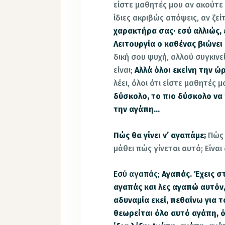
είστε μαθητές μου αν ακούτε ό
ίδιες ακριβώς απόψεις, αν ζεί
χαρακτήρα σας· εσύ αλλιώς, 
Λειτουργία ο καθένας βιώνει
δική σου ψυχή, αλλού συγκινεί
είναι;
Αλλά όλοι εκείνη την 
λέει, όλοι ότι είστε μαθητές 
δύσκολο, το πιο δύσκολο να
την αγάπη…
Πώς θα γίνει ν’ αγαπάμε;
Πώς 
μάθει πώς γίνεται αυτό; Είν
Εσύ αγαπάς;
Αγαπάς.
Έχεις σ
αγαπάς και λες αγαπώ αυτόν
αδυναμία εκεί, πεθαίνω για τ
θεωρείται όλο αυτό αγάπη, 