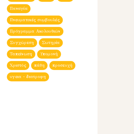
Παναγία
Πνευματικές συμβουλές
Πρόγραμμα Ακολουθιών
Συγχώρεση
Σωτηρία
Ταπείνωση
Υπομονή
Χριστός
πάθη
προσευχή
υγεια - διατροφη