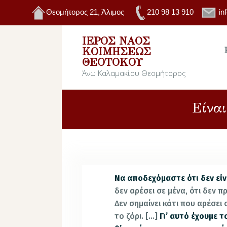
Θεομήτορος 21, Άλιμος
210 98 13 910
in
ΙΕΡΌΣ ΝΑΌΣ
ΚΟΙΜΉΣΕΩΣ
ΘΕΟΤΌΚΟΥ
Άνω Καλαμακίου Θεομήτορος
Είνα
Να αποδεχόμαστε ότι δεν είν
δεν αρέσει σε μένα, ότι δεν πρ
Δεν σημαίνει κάτι που αρέσει 
το ζόρι. […]
Γι’ αυτό έχουμε τ