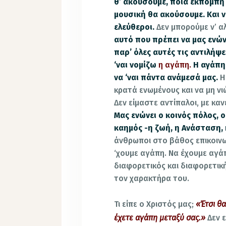
θ’ ακούσουμε, ποια εκπομπή 
μουσική θα ακούσουμε. Και ν
ελεύθεροι.
Δεν μπορούμε ν’ αλ
αυτό που πρέπει να μας ενώνε
παρ’ όλες αυτές τις αντιλήψε
‘ναι νομίζω
η αγάπη.
Η αγάπη 
να ‘ναι πάντα ανάμεσά μας.
Η
κρατά ενωμένους και να μη ν
Δεν είμαστε αντίπαλοι, με καν
Μας ενώνει ο κοινός πόλος, ο
καημός -η ζωή, η Ανάσταση, 
άνθρωποι στο βάθος επικοινω
‘χουμε αγάπη. Να έχουμε αγάπ
διαφορετικός και διαφορετική
τον χαρακτήρα του.
Τι είπε ο Χριστός μας;
«Έτσι θα
έχετε αγάπη μεταξύ σας.»
Δεν 