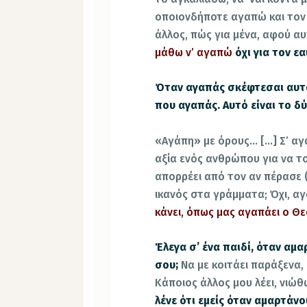
οποιονδήποτε αγαπώ και τον
άλλος, πώς για μένα, αφού αυ
μάθω ν’ αγαπώ
όχι για τον ε
Όταν αγαπάς σκέφτεσαι αυτό
που αγαπάς. Αυτό είναι το δ
«Αγάπη» με όρους… […] Σ’ αγ
αξία ενός ανθρώπου για να 
απορρέει από τον αν πέρασε (εν
ικανός στα γράμματα; Όχι, α
κάνει, όπως μας αγαπάει ο Θε
Έλεγα σ’ ένα παιδί, όταν αμ
σου;
Να με κοιτάει παράξενα, 
Κάποιος άλλος μου λέει, νιώθ
λένε ότι εμείς όταν αμαρτάνο