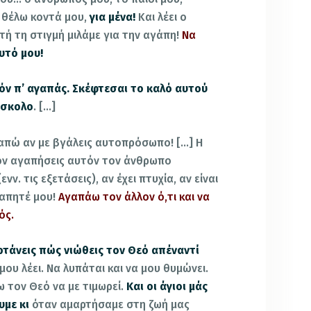
 θέλω κοντά μου,
για μένα!
Και λέει ο
τή τη στιγμή μιλάμε για την αγάπη!
Να
αυτό μου!
ν π’ αγαπάς. Σκέφτεσαι το καλό αυτού
ύσκολο
. […]
απώ αν με βγάλεις αυτοπρόσωπο! […] Η
τον αγαπήσεις αυτόν τον άνθρωπο
ν. τις εξετάσεις), αν έχει πτυχία, αν είναι
γαπητέ μου!
Αγαπάω τον άλλον ό,τι και να
ός.
αρτάνεις πώς νιώθεις τον Θεό απέναντί
μου λέει. Να λυπάται και να μου θυμώνει.
ω τον Θεό να με τιμωρεί.
Και οι άγιοι μάς
υμε κι
όταν αμαρτήσαμε στη ζωή μας