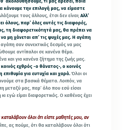
θ’ ακολουθήσουμε, τι μας αρέσει, ποια
α κάνουμε την επιλογή μας, να είμαστε
λάξουμε τους άλλους, έτσι δεν είναι;
Αλλ’
ι όλους, παρ’ όλες αυτές τις διαφορές,
ις, τη διαφορετικότητά μας, θα πρέπει να
να μη χάνεται απ’ τις ψυχές μας. Η αγάπη
 αγάπη σαν συνεκτικός δεσμός να μας
ιώθουμε αντίπαλοι σε κανένα θέμα.
ένα και για κανένα ζήτημα της ζωής μας.
 κοινός εχθρός -ο θάνατος-, ο κοινός
η επιθυμία για ευτυχία και χαρά.
Όλοι οι
νούμε στα βασικά θέματα. Λοιπόν, να
η μεταξύ μας, παρ’ όλο που εσύ είσαι
 κι εγώ είμαι διαφορετικός. Ο καθένας έχει
 καταλάβουν όλοι ότι είστε μαθητές μου, αν
είπε, ας πούμε, ότι θα καταλάβουν όλοι ότι