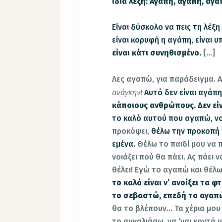
ίδια λέξη: Αγάπη, αγάπη, αγ
Είναι δύσκολο να πεις τη λέξ
είναι κορυφή η αγάπη, είναι 
είναι κάτι συνηθισμένο.
[…]
Λες αγαπώ, για παράδειγμα.
Α
ανάγκη»
!
Αυτό δεν είναι αγάπη
κάποιους ανθρώπους. Δεν είν
το καλό αυτού που αγαπώ, νοι
προκόψει,
θέλω την προκοπή 
εμένα.
Θέλω το παιδί μου να 
νοιάζει πού θα πάει. Ας πάει
θέλει! Εγώ το αγαπώ και θέλω
το καλό είναι ν’ ανοίξει τα 
το σεβαστώ, επεδή το αγαπ
θα το βλέπουν… Τα χέρια μου
το αγκαλιάσω, να ‘ναι κοντά 