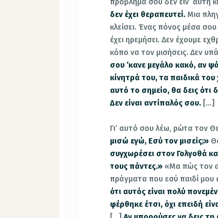
πρόβλημά σου δεν είν’ αυτή κ
δεν έχει θεραπευτεί.
Μια πληγ
κλείσει. Ένας πόνος μέσα σου
έχει ηρεμήσει. Δεν έχουμε εχ
κόπο να τον μισήσεις.
Δεν υπά
σου ‘κανε μεγάλο κακό, αν ψά
κίνητρά του, τα παιδικά του 
αυτό το σημείο, θα δεις ότι δ
Δεν είναι αντίπαλός σου.
[…]
Γι’ αυτό σου λέω, ρώτα τον Θ
μισώ εγώ, Εσύ τον μισείς;»
Θα
συγχωρέσει στον Γολγοθά κ
τους πάντες.»
«Μα πώς τον α
πράγματα που εσύ παιδί μου α
ότι αυτός είναι πολύ πονεμέ
φέρθηκε έτσι, όχι επειδή είν
[…]
Αν μπορούσες να δεις τη 