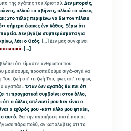
πο της αγάπης του Χριστού.
Δεν μπορείς,
ώνεις, αλλού τα σβήνεις, αλλού τα κάνεις
έει; Στο τέλος περιμένω να δω τον τέλειο
ότι σήμερα έκανες ένα λάθος. Ξέρω ότι
ν πορεία. Δεν βγάζω συμπεράσματα για
κρίνω, λέει ο Θεός. […]
Δεν μας συγκρίνει.
προσωπικά.
[…]
 βλέπει ότι είμαστε άνθρωποι που
ου μοιάσουμε, προσπαθούμε σιγά-σιγά να
 Του, ζωή απ’ τη ζωή Του, φως απ’ το φως
υτό αγαπάει.
Όταν δεν αγαπάς θα πει ότι
ζει τι πραγματικά συμβαίνει στον άλλο,
 ότι ο άλλος απέναντί μου δεν είναι ο
ίναι ο εχθρός μου -κάτι άλλο μου φταίει,
ο αυτό.
Θα την αγαπήσεις αυτή που σε
ήγωσε πάρα πολύ, αν καταλάβεις ότι το