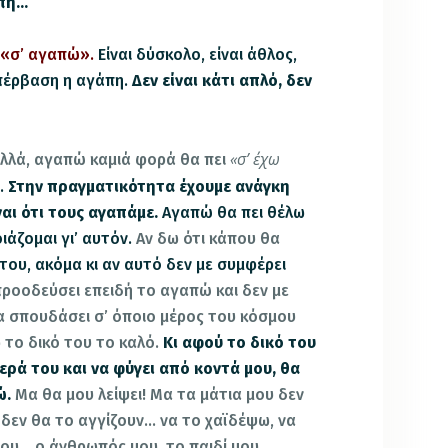
άπη…
η
«σ’ αγαπώ».
Είναι δύσκολο, είναι άθλος,
υπέρβαση η αγάπη.
Δεν είναι κάτι απλό, δεν
«σ’ έχω
λλά, αγαπώ καμιά φορά θα πει
.
Στην πραγματικότητα έχουμε ανάγκη
αι ότι τους αγαπάμε.
Αγαπώ θα πει θέλω
άζομαι γι’ αυτόν.
Αν δω ότι κάπου θα
του, ακόμα κι αν αυτό δεν με συμφέρει
προοδεύσει επειδή το αγαπώ και δεν με
 να σπουδάσει σ’ όποιο μέρος του κόσμου
 το δικό του το καλό.
Κι αφού το δικό του
φτερά του και να φύγει από κοντά μου, θα
ώ.
Μα θα μου λείψει! Μα τα μάτια μου δεν
 δεν θα το αγγίζουν… να το χαϊδέψω, να
μου… ο άνθρωπός μου, το παιδί μου,