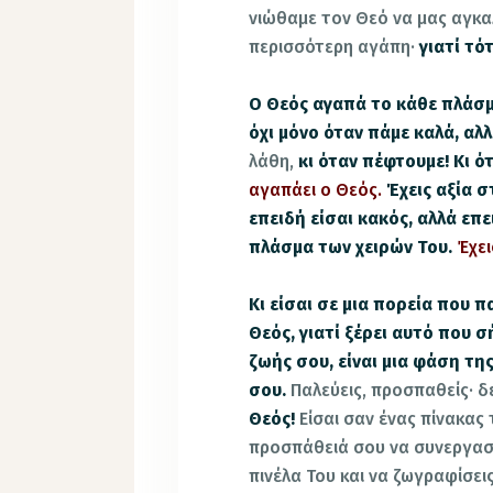
νιώθαμε τον Θεό να μας αγκαλ
περισσότερη αγάπη·
γιατί τό
Ο Θεός αγαπά το κάθε πλάσμα
όχι μόνο όταν πάμε καλά, αλ
λάθη,
κι όταν πέφτουμε!
Κι ό
αγαπάει ο Θεός.
Έχεις αξία σ
επειδή είσαι κακός, αλλά επ
πλάσμα των χειρών Του.
Έχει
Κι είσαι σε μια πορεία που πα
Θεός, γιατί ξέρει αυτό που σ
ζωής σου, είναι μια φάση της
σου.
Παλεύεις, προσπαθείς· 
Θεός!
Είσαι σαν ένας πίνακας
προσπάθειά σου να συνεργαστε
πινέλα Του και να ζωγραφίσει