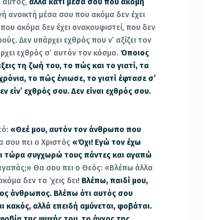
ι αυτός,
αλλά κάτι μέσα σου που ακόμη
ή ανοικτή μέσα σου που ακόμα δεν έχει
 που ακόμα δεν έχει ανακουφιστεί, που δεν
θρούς.
Δεν υπάρχει εχθρός που ν’ αξίζει τον
ρχει εχθρός σ’ αυτόν τον κόσμο.
Όποιος
ξεις τη ζωή του, το πώς και το γιατί, τα
χρόνια, το πώς ένιωσε, το γιατί έφτασε σ’
εν είν’ εχθρός σου. Δεν είναι εχθρός σου.
εό:
«Θεέ μου, αυτόν τον άνθρωπο που
 σου πει ο Χριστός
«Όχι! Εγώ τον έχω
αι τώρα συγχωρώ τους πάντες και αγαπώ
γαπάς;» Θα σου πει ο Θεός: «Βλέπω άλλα
κόμα δεν τα ‘χεις δει!
Βλέπω, παιδί μου,
νος άνθρωπος. Βλέπω ότι αυτός σου
αι κακός, αλλά επειδή αμύνεται, φοβάται.
φοβία της ψυχής του, το άγχος της