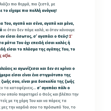
ιάζει πιο θερμά, πιο ζεστά, με
τε το είχαμε πιο πολλή ανάγκη!
 Του, αγαπά και σένα, αγαπά και μένα,
λά
κι όταν δεν πάμε καλά, κι όταν κάνουμε
ταν είσαι άσωτος, σ’ αγαπάει ο Θεός!
Σ’
τα μάτια Του όχι επειδή είσαι καλός ή
ειδή είσαι το πλάσμα της αγάπης Του, το
ς αξία
.
λεύεις κι αγωνίζεσαι και δεν σε κρίνει ο
ήμερα είσαι είναι ένα στιγμιότυπο της
 ζωής σου, είναι μια δυσκολία της ζωής
δεν τα καταφέρνεις…
σ’ αγαπάει πάλι ο
 τον οποίο παρατηρεί ο Θεός και βλέπει την
ίς με τη χάρη Του και να πάρεις τα
ς μες την καρδιά σου το πρόσωπό Του, το