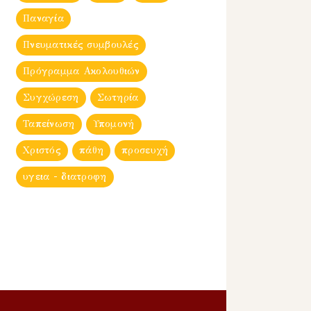
Παναγία
Πνευματικές συμβουλές
Πρόγραμμα Ακολουθιών
Συγχώρεση
Σωτηρία
Ταπείνωση
Υπομονή
Χριστός
πάθη
προσευχή
υγεια - διατροφη