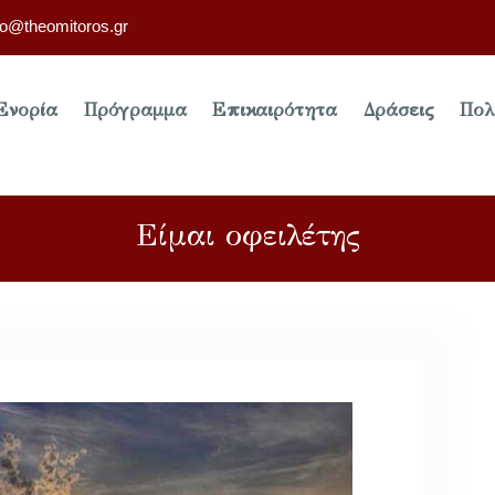
fo@theomitoros.gr
Ενορία
Πρόγραμμα
Επικαιρότητα
Δράσεις
Πολ
Είμαι οφειλέτης