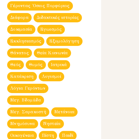
Γέροντας Ὀσιος Πορφύριος
Διάφορα
Διδακτικές ιστορίες
Δοκιμασία
Εγωισμός
Εκκλησιασμός
Εξομολόγηση
Θάνατος
Θεία Κοινωνία
Θεός
Θυμός
Ιατρικά
Κατάκριση
Λογισμοί
Λόγια Γερόντων
Μεγ. Βδομἀδα
Μεγ. Σαρακοστή
Μετάνοια
Μνημόσυνα
Νηστεία
Οικογένεια
Πίστη
Παιδί