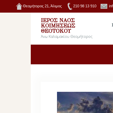
Θεομήτορος 21, Άλιμος
210 98 13 910
in
ΙΕΡΌΣ ΝΑΌΣ
ΚΟΙΜΉΣΕΩΣ
ΘΕΟΤΌΚΟΥ
Άνω Καλαμακίου Θεομήτορος