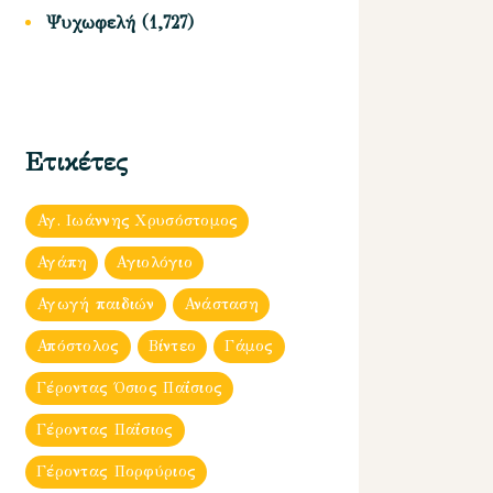
Ψυχωφελή
(1,727)
Ετικέτες
Αγ. Ιωάννης Χρυσόστομος
Αγάπη
Αγιολόγιο
Αγωγή παιδιών
Ανάσταση
Απόστολος
Βίντεο
Γάμος
Γέροντας Όσιος Παΐσιος
Γέροντας Παΐσιος
Γέροντας Πορφύριος