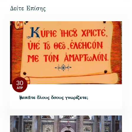
Δείτε Επίσης
30
ΑΠΡ
Ἀγαπᾶτε ὅλους ὅσους γνωρίζετε;