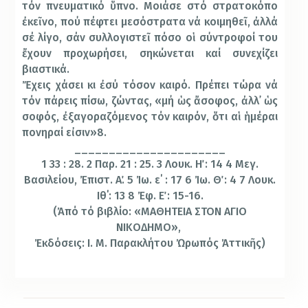
τόν πνευματικό ὕπνο. Μοιάσε στό στρατοκόπο
ἐκεῖνο, πού πέφτει μεσόστρατα νά κοιμηθεῖ, ἀλλά
σέ λίγο, σάν συλλογιστεῖ πόσο οἱ σύντροφοί του
ἔχουν προχωρήσει, σηκώνεται καί συνεχίζει
βιαστικά.
Ἔχεις χάσει κι ἐσύ τόσον καιρό. Πρέπει τώρα νά
τόν πάρεις πίσω, ζώντας, «μή ὡς ἄσοφος, ἀλλ᾿ ὡς
σοφός, ἐξαγοραζόμενος τόν καιρόν, ὅτι αἱ ἡμέραι
πονηραί εἰσιν»8.
______________________
1 33 : 28. 2 Παρ. 21 : 25. 3 Λουκ. Η΄ : 14 4 Μεγ.
Βασιλείου, Ἐπιστ. Α΄. 5 Ἰω. ε΄ : 17 6 Ἰω. Θ΄ : 4 7 Λουκ.
Ιθ΄: 13 8 Ἐφ. Ε΄ : 15-16.
(Ἀπό τό βιβλίο: «ΜΑΘΗΤΕΙΑ ΣΤΟΝ ΑΓΙΟ
ΝΙΚΟΔΗΜΟ»,
Ἐκδόσεις: Ι. Μ. Παρακλήτου Ὠρωπός Ἀττικῆς)