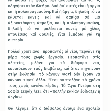
να πιάσει τίς ψυχές τῶν ἀνθρώπων καί νά τίς
ὁδηγήσει στόν ὄλεθρο. Δυό ἀπ᾿ αὐτές εἶναι ἡ ἀργία
καί ἡ πολυπραγμοσύνη. Καί ἡ ἀργία, δηλαδή τό νά
κάθεται κανείς καί νά σαπίζει σέ μιά
ἀξιοκατάκριτη ἀπραξία, καί ἡ πολυπραγμοσύνη,
δηλαδή τό νά μπλέκεται κανείς μέ χίλιες
ὑποθέσεις καί δουλιές, εἶναι ἐμπόδια γιά τή
σωτηρία.
Πολλοί χριστιανοί, προπαντός οἱ νέοι, περνᾶνε τή
μέρα τους χωρίς ἐργασία. Περπατᾶνε στίς
πλατεῖες, μιλᾶνε γιά τά διάφορα νέα,
κοροϊδεύουν τούς διαβάτες, καί ὅταν πηγαίνουν
στήν ἐκκλησία, τό κάνουν γιατί δέν ἔχουν νά
κάνουν τίποτ᾿ ἄλλο. Ἔτσι σπαταλᾶνε τό χρόνο
τους χωρίς κανένα κέρδος. Τό Ἅγιο Πνεῦμα στή
Σοφία Σειράχ λέει, ὅτι «πολλήν κακίαν ἐδίδαξεν ἡ
ἀργία»1.
Θά λέγαμε, ὅτι ὁ διάβολος ἄνοιξε ἕνα σχολείο