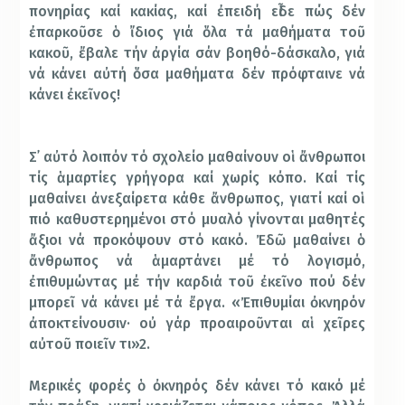
πονηρίας καί κακίας, καί ἐπειδή εἶδε πώς δέν
ἐπαρκοῦσε ὁ ἴδιος γιά ὅλα τά μαθήματα τοῦ
κακοῦ, ἔβαλε τήν ἀργία σάν βοηθό-δάσκαλο, γιά
νά κάνει αὐτή ὅσα μαθήματα δέν πρόφταινε νά
κάνει ἐκεῖνος!
Σ᾿ αὐτό λοιπόν τό σχολείο μαθαίνουν οἱ ἄνθρωποι
τίς ἁμαρτίες γρήγορα καί χωρίς κόπο. Καί τίς
μαθαίνει ἀνεξαίρετα κάθε ἄνθρωπος, γιατί καί οἱ
πιό καθυστερημένοι στό μυαλό γίνονται μαθητές
ἄξιοι νά προκόψουν στό κακό. Ἐδῶ μαθαίνει ὁ
ἄνθρωπος νά ἁμαρτάνει μέ τό λογισμό,
ἐπιθυμώντας μέ τήν καρδιά τοῦ ἐκεῖνο πού δέν
μπορεῖ νά κάνει μέ τά ἔργα. «Ἐπιθυμίαι ὀκνηρόν
ἀποκτείνουσιν· οὐ γάρ προαιροῦνται αἱ χεῖρες
αὐτοῦ ποιεῖν τι»2.
Μερικές φορές ὁ ὀκνηρός δέν κάνει τό κακό μέ