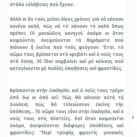
στάλα εὐλάβειας πού ἔχουν.
Ἀλλά κι ἄν τούς μείνει λίγος χρόνος γιά νά κάνουν
κανένα καλό, πῶς νά τό κάνουν τό καλό ὅπως
πρέπει; Οἱ μανιώδεις κυνηγοί, ἀκόμα κι ὅταν
κοιμοῦνται, ὀνειρεύονται τά θηράματα πού
πιάνουν ἤ ἐκεῖνα πού τούς φεύγουν. Ἔτσι, τό
σῶμα τους βρίσκεται στό κρεβάτι καί ὁ νοῦς τους
στά δάση. Τό ἴδιο συμβαίνει καί μέ κείνους πού
καταγίνονται μέ πολλές ὑποθέσεις καί φροντίδες.
Βρίσκονται στήν ἐκκλησία, καί ὁ νοῦς τους τρέχει
ἀπό δω κι ἀπό κεῖ: Πῶς θά κάνουν αὐτή τή
δουλειά, πῶς θά τελειώσουν ἐκείνη τήν
ὑπόθεση… Τό σῶμα τους εἶναι στήν ἐκκλησία, καί ὁ
νοῦς τους στίς πλατεῖες. Καί ὅταν κοιμοῦνται
ἀκόμα, ὀνειρεύονται διάφορες ὑποθέσεις καί
φροντίδες: “Περί τροφῆς φροντίς· γυναικός