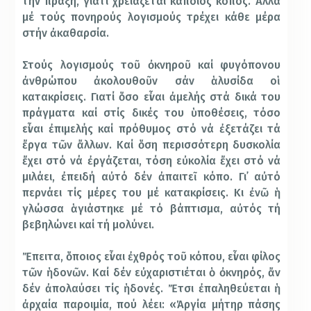
τήν πράξη, γιατί χρειάζεται κάποιος κόπος. Ἀλλά
μέ τούς πονηρούς λογισμούς τρέχει κάθε μέρα
στήν ἀκαθαρσία.
Στούς λογισμούς τοῦ ὀκνηροῦ καί φυγόπονου
ἀνθρώπου ἀκολουθοῦν σάν ἁλυσίδα οἱ
κατακρίσεις. Γιατί ὅσο εἶναι ἀμελής στά δικά του
πράγματα καί στίς δικές του ὑποθέσεις, τόσο
εἶναι ἐπιμελής καί πρόθυμος στό νά ἐξετάζει τά
ἔργα τῶν ἄλλων. Καί ὅση περισσότερη δυσκολία
ἔχει στό νά ἐργάζεται, τόση εὐκολία ἔχει στό νά
μιλάει, ἐπειδή αὐτό δέν ἀπαιτεῖ κόπο. Γι᾿ αὐτό
περνάει τίς μέρες του μέ κατακρίσεις. Κι ἐνῶ ἡ
γλώσσα ἁγιάστηκε μέ τό βάπτισμα, αὐτός τή
βεβηλώνει καί τή μολύνει.
Ἔπειτα, ὅποιος εἶναι ἐχθρός τοῦ κόπου, εἶναι φίλος
τῶν ἡδονῶν. Καί δέν εὐχαριστιέται ὁ ὀκνηρός, ἄν
δέν ἀπολαύσει τίς ἡδονές. Ἔτσι ἐπαληθεύεται ἡ
ἀρχαία παροιμία, πού λέει: «Ἀργία μήτηρ πάσης