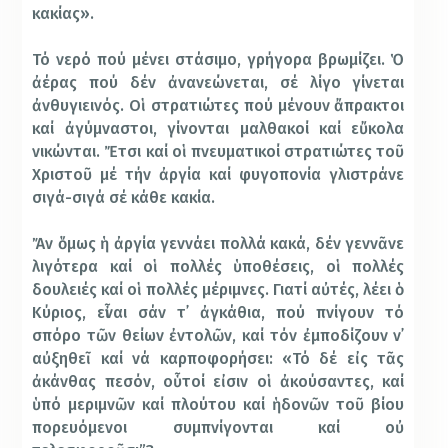
κακίας».
Τό νερό πού μένει στάσιμο, γρήγορα βρωμίζει. Ὁ
ἀέρας πού δέν ἀνανεώνεται, σέ λίγο γίνεται
ἀνθυγιεινός. Οἱ στρατιώτες πού μένουν ἄπρακτοι
καί ἀγύμναστοι, γίνονται μαλθακοί καί εὔκολα
νικώνται. Ἔτσι καί οἱ πνευματικοί στρατιώτες τοῦ
Χριστοῦ μέ τήν ἀργία καί φυγοπονία γλιστράνε
σιγά-σιγά σέ κάθε κακία.
Ἄν ὅμως ἡ ἀργία γεννάει πολλά κακά, δέν γεννᾶνε
λιγότερα καί οἱ πολλές ὑποθέσεις, οἱ πολλές
δουλειές καί οἱ πολλές μέριμνες. Γιατί αὐτές, λέει ὁ
Κύριος, εἶναι σάν τ᾿ ἀγκάθια, πού πνίγουν τό
σπόρο τῶν θείων ἐντολῶν, καί τόν ἐμποδίζουν ν᾿
αὐξηθεῖ καί νά καρποφορήσει: «Τό δέ εἰς τᾶς
ἀκάνθας πεσόν, οὗτοί εἰσιν οἱ ἀκούσαντες, καί
ὑπό μεριμνῶν καί πλούτου καί ἡδονῶν τοῦ βίου
πορευόμενοι συμπνίγονται καί οὐ