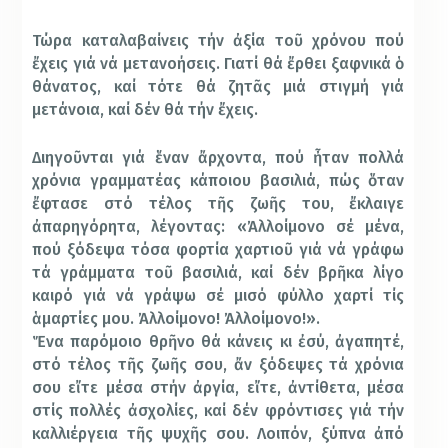
Τώρα καταλαβαίνεις τήν ἀξία τοῦ χρόνου πού
ἔχεις γιά νά μετανοήσεις. Γιατί θά ἔρθει ξαφνικά ὁ
θάνατος, καί τότε θά ζητᾶς μιά στιγμή γιά
μετάνοια, καί δέν θά τήν ἔχεις.
Διηγοῦνται γιά ἕναν ἄρχοντα, πού ἦταν πολλά
χρόνια γραμματέας κάποιου βασιλιά, πώς ὅταν
ἔφτασε στό τέλος τῆς ζωῆς του, ἔκλαιγε
ἀπαρηγόρητα, λέγοντας: «Ἀλλοίμονο σέ μένα,
πού ξόδεψα τόσα φορτία χαρτιοῦ γιά νά γράφω
τά γράμματα τοῦ βασιλιά, καί δέν βρῆκα λίγο
καιρό γιά νά γράψω σέ μισό φύλλο χαρτί τίς
ἁμαρτίες μου. Ἀλλοίμονο! Ἀλλοίμονο!».
Ἕνα παρόμοιο θρῆνο θά κάνεις κι ἐσύ, ἀγαπητέ,
στό τέλος τῆς ζωῆς σου, ἄν ξόδεψες τά χρόνια
σου εἴτε μέσα στήν ἀργία, εἴτε, ἀντίθετα, μέσα
στίς πολλές ἀσχολίες, καί δέν φρόντισες γιά τήν
καλλιέργεια τῆς ψυχῆς σου. Λοιπόν, ξύπνα ἀπό