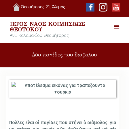
Θεομήτορος 21, Άλιμος
ΙΕΡΌΣ ΝΑΌΣ ΚΟΙΜΉΣΕΩΣ
ΘΕΟΤΌΚΟΥ
Άνω Καλαμακίου Θεομήτορος
Δύο παγίδες του διαβόλου
Πολλές εἶναι οἱ παγίδες που στήνει ὁ διάβολος, για