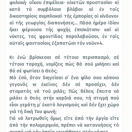
φυλακή· οἴκου ἐπιμέλεια· οἰκετῶν προστασίαι· αἱ
κατά τά συμβόλαια βλάβαι· αἱ ἐν τοῖς
δικαστηρίοις συμπλοκαί· τῆς ἐμπορίας οἱ κίνδυνοι·
αἱ τῆς γεωργίας διαπονήσεις… Πᾶσα ἡμέρα ἰδίαν
ἥκει φέρουσα τῆς ψυχής ἐπισκότισιν· καί αἱ
νύκτες, τας φροντίδας παραλαβοῦσαι, ἐν ταῖς
αὐταῖς φαντασίαις ἐξαπατῶσι τόν νοῦν»4.
Κι ἐνῶ βρίσκεσαι σέ τέτοιο περισπασμό, σέ
τέτοια ταραχή, νομίζεις πώς θά σοῦ μιλήσει καί
θά σέ φωτίσει ὁ Θεός;
Μά ἐσύ, ὅταν διηγείσαι σ᾿ ἕνα φίλο σου κάποιο
γεγονός κι ἐκεῖνος δέν σέ προσέχει, δέν
σταματάς νά τοῦ μιλᾶς; Πῶς θέλεις ἔπειτα νά
μιλάει ὁ Θεός στήν καρδιά σου, τή στιγμή πού
εἶναι γεμάτη μ᾿ ἑκατό λογισμούς καί δέν ἔχει χῶρο
γιά τή δική Του φωνή;
Γιά νά λυτρωθεῖς ὅμως εἴτε ἀπό τήν ἀργία εἴτε
ἀπό τήν πολυμεριμνία, πρέπει νά κατανοήσεις τό
σκοπό γιά τόν ὁποῖο γεννήθηκες στόν κόσμο.