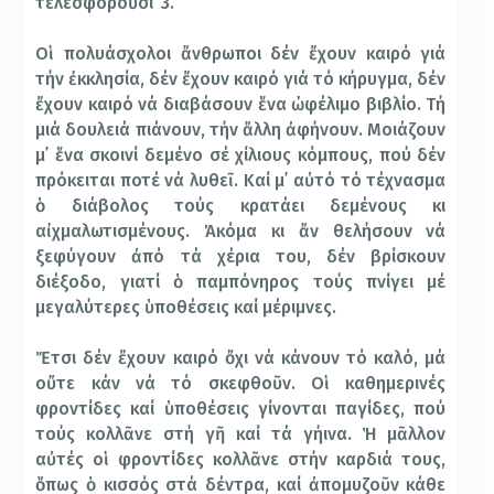
τελεσφοροῦσι”3.
Οἱ πολυάσχολοι ἄνθρωποι δέν ἔχουν καιρό γιά
τήν ἐκκλησία, δέν ἔχουν καιρό γιά τό κήρυγμα, δέν
ἔχουν καιρό νά διαβάσουν ἕνα ὠφέλιμο βιβλίο. Τή
μιά δουλειά πιάνουν, τήν ἄλλη ἀφήνουν. Μοιάζουν
μ᾿ ἕνα σκοινί δεμένο σέ χίλιους κόμπους, πού δέν
πρόκειται ποτέ νά λυθεῖ. Καί μ᾿ αὐτό τό τέχνασμα
ὁ διάβολος τούς κρατάει δεμένους κι
αἰχμαλωτισμένους. Ἀκόμα κι ἄν θελήσουν νά
ξεφύγουν ἀπό τά χέρια του, δέν βρίσκουν
διέξοδο, γιατί ὁ παμπόνηρος τούς πνίγει μέ
μεγαλύτερες ὑποθέσεις καί μέριμνες.
Ἔτσι δέν ἔχουν καιρό ὄχι νά κάνουν τό καλό, μά
οὔτε κάν νά τό σκεφθοῦν. Οἱ καθημερινές
φροντίδες καί ὑποθέσεις γίνονται παγίδες, πού
τούς κολλᾶνε στή γῆ καί τά γήινα. Ἡ μᾶλλον
αὐτές οἱ φροντίδες κολλᾶνε στήν καρδιά τους,
ὅπως ὁ κισσός στά δέντρα, καί ἀπομυζοῦν κάθε