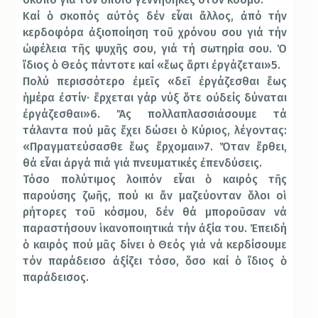
Καί ὁ σκοπός αὐτός δέν εἶναι ἄλλος, ἀπό τήν
κερδοφόρα ἀξιοποίηση τοῦ χρόνου σου γιά τήν
ὠφέλεια τῆς ψυχῆς σου, γιά τή σωτηρία σου. Ὁ
ἴδιος ὁ Θεός πάντοτε καί «ἕως ἄρτι ἐργάζεται»5.
Πολύ περισσότερο ἐμεῖς «δεῖ ἐργάζεσθαι ἕως
ἡμέρα ἐστίν· ἔρχεται γάρ νύξ ὅτε οὐδείς δύναται
ἐργάζεσθαι»6. Ἄς πολλαπλασσιάσουμε τά
τάλαντα πού μᾶς ἔχει δώσει ὁ Κύριος, λέγοντας:
«Πραγματεύσασθε ἕως ἔρχομαι»7. Ὅταν ἔρθει,
θά εἶναι ἀργά πιά γιά πνευματικές ἐπενδύσεις.
Τόσο πολύτιμος λοιπόν εἶναι ὁ καιρός τῆς
παρούσης ζωῆς, πού κι ἄν μαζεύονταν ὅλοι οἱ
ρήτορες τοῦ κόσμου, δέν θά μποροῦσαν νά
παραστήσουν ἱκανοποιητικά τήν ἀξία του. Ἐπειδή
ὁ καιρός πού μᾶς δίνει ὁ Θεός γιά νά κερδίσουμε
τόν παράδεισο ἀξίζει τόσο, ὅσο καί ὁ ἴδιος ὁ
παράδεισος.