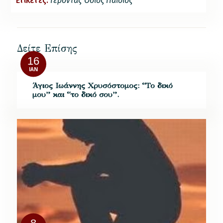
Ετικέτες:
Γέροντας Όσιος Παΐσιος
Δείτε Επίσης
16
ΙΑΝ
Άγιος Ιωάννης Χρυσόστομος: “Το δικό
μου” και “το δικό σου”.