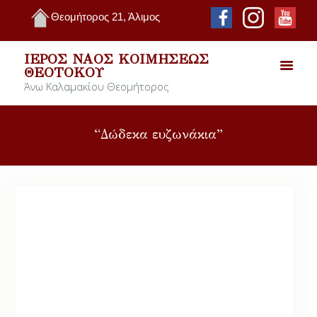
Θεομήτορος 21, Άλιμος
ΙΕΡΌΣ ΝΑΌΣ ΚΟΙΜΉΣΕΩΣ
ΘΕΟΤΌΚΟΥ
Άνω Καλαμακίου Θεομήτορος
“Δώδεκα ευζωνάκια”