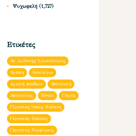
Ψυχωφελή
(1,727)
Ετικέτες
Αγ. Ιωάννης Χρυσόστομος
Αγάπη
Αγιολόγιο
Αγωγή παιδιών
Ανάσταση
Απόστολος
Βίντεο
Γάμος
Γέροντας Όσιος Παΐσιος
Γέροντας Παΐσιος
Γέροντας Πορφύριος