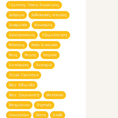
Γέροντας Ὀσιος Πορφύριος
Διάφορα
Διδακτικές ιστορίες
Δοκιμασία
Εγωισμός
Εκκλησιασμός
Εξομολόγηση
Θάνατος
Θεία Κοινωνία
Θεός
Θυμός
Ιατρικά
Κατάκριση
Λογισμοί
Λόγια Γερόντων
Μεγ. Βδομἀδα
Μεγ. Σαρακοστή
Μετάνοια
Μνημόσυνα
Νηστεία
Οικογένεια
Πίστη
Παιδί