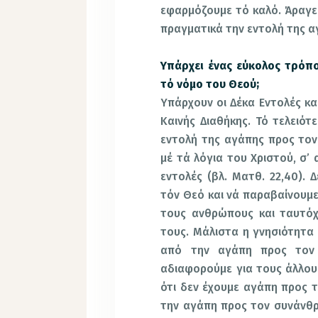
εφαρμόζουμε τό καλό. Άραγε 
πραγματικά την εντολή της α
Υπάρχει ένας εύκολος τρόπ
τό νόμο του Θεού;
Υπάρχουν οι Δέκα Εντολές κα
Καινής Διαθήκης. Τό τελειότ
εντολή της αγάπης προς το
μέ τά λόγια του Χριστού, σ’ 
εντολές (βλ. Ματθ. 22,40). 
τόν Θεό και νά παραβαίνουμε
τους ανθρώπους και ταυτόχ
τους. Μάλιστα η γνησιότητα
από την αγάπη προς τον σ
αδιαφορούμε για τους άλλους
ότι δεν έχουμε αγάπη προς τ
την αγάπη προς τον συνάνθ