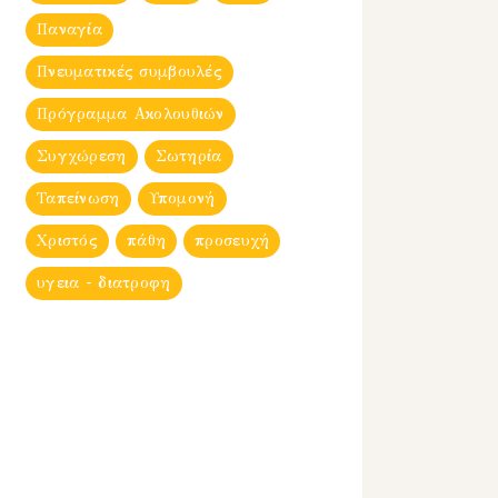
Παναγία
Πνευματικές συμβουλές
Πρόγραμμα Ακολουθιών
Συγχώρεση
Σωτηρία
Ταπείνωση
Υπομονή
Χριστός
πάθη
προσευχή
υγεια - διατροφη