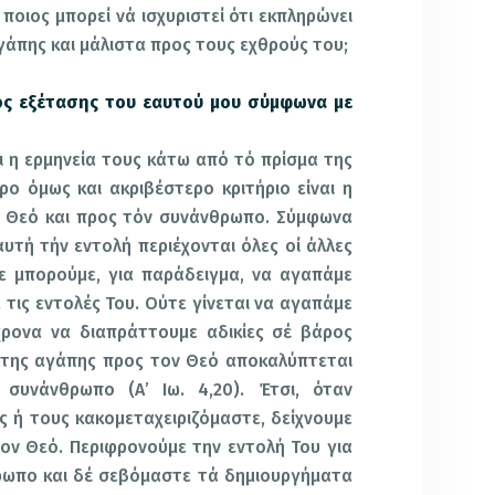
ποιος μπορεί νά ισχυριστεί ότι εκπληρώνει
γάπης και μάλιστα προς τους εχθρούς του;
ος εξέτασης του εαυτού μου σύμφωνα με
ι η ερμηνεία τους κάτω από τό πρίσμα της
ερο όμως και ακριβέστερο κριτήριο είναι η
ν Θεό και προς τόν συνάνθρωπο. Σύμφωνα
αυτή τήν εντολή περιέχονται όλες οί άλλες
Δε μπορούμε, για παράδειγμα, να αγαπάμε
 τις εντολές Του. Ούτε γίνεται να αγαπάμε
ρονα να διαπράττουμε αδικίες σέ βάρος
 της αγάπης προς τον Θεό αποκαλύπτεται
υνάνθρωπο (Α’ Ιω. 4,20). Έτσι, όταν
 ή τους κακομεταχειριζόμαστε, δείχνουμε
ον Θεό. Περιφρονούμε την εντολή Του για
ρωπο και δέ σεβόμαστε τά δημιουργήματα