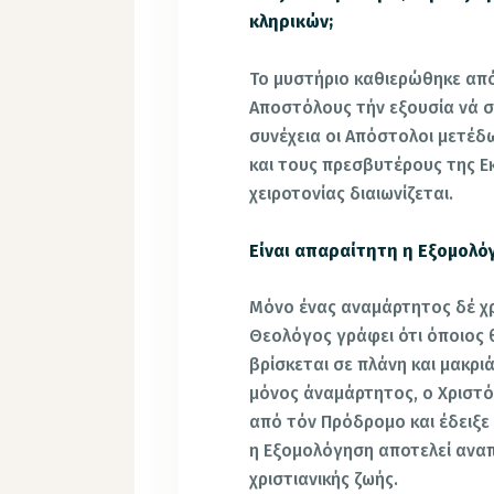
κληρικών;
Το μυστήριο καθιερώθηκε από
Αποστόλους τήν εξουσία νά συ
συνέχεια οι Απόστολοι μετέδ
και τους πρεσβυτέρους της Εκ
χειροτονίας διαιωνίζεται.
Είναι απαραίτητη η Εξομολόγ
Μόνο ένας αναμάρτητος δέ χρ
Θεολόγος γράφει ότι όποιος
βρίσκεται σε πλάνη και μακριά 
μόνος άναμάρτητος, ο Χριστό
από τόν Πρόδρομο και έδειξε 
η Εξομολόγηση αποτελεί ανα
χριστιανικής ζωής.