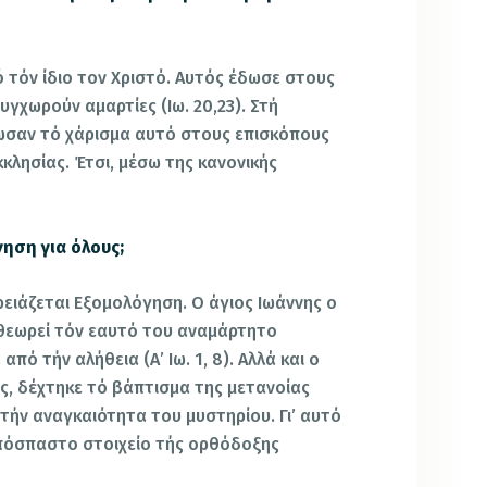
 τόν ίδιο τον Χριστό. Αυτός έδωσε στους
γχωρούν αμαρτίες (Ιω. 20,23). Στή
ωσαν τό χάρισμα αυτό στους επισκόπους
κλησίας. Έτσι, μέσω της κανονικής
ηση για όλους;
ειάζεται Εξομολόγηση. Ο άγιος Ιωάννης ο
 θεωρεί τόν εαυτό του αναμάρτητο
από τήν αλήθεια (Α’ Ιω. 1, 8). Αλλά και ο
ς, δέχτηκε τό βάπτισμα της μετανοίας
τήν αναγκαιότητα του μυστηρίου. Γι’ αυτό
πόσπαστο στοιχείο τής ορθόδοξης