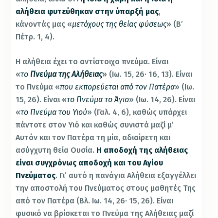
αλήθεια φυτεύθηκαν στην ύπαρξή μας
,
κάνοντάς μας «
μετόχους της θείας φύσεως
» (Β’
Πέτρ. 1, 4).
Η αλήθεια έχει το αντίστοιχο πνεύμα. Είναι
«
το
Πνεύμα της Αλήθειας
» (Ιω. 15, 26· 16, 13). Είναι
το Πνεύμα «
που εκπορεύεται από τον Πατέρα
» (Ιω.
15, 26). Είναι «
το Πνεύμα το Άγιο
» (Ιω. 14, 26). Είναι
«
το Πνεύμα του Υιού
» (Γαλ. 4, 6), καθώς υπάρχει
πάντοτε στον Υιό και καθώς συνιστά μαζί μ’
Αυτόν και τον Πατέρα τη μία, αδιαίρετη και
ασύγχυτη θεία Ουσία.
Η αποδοχή της αλήθειας
είναι συγχρόνως αποδοχή και του Αγίου
Πνεύματος
. Γι’ αυτό η πανάγια Αλήθεια εξαγγέλλει
την αποστολή του Πνεύματος στους μαθητές Της
από τον Πατέρα (Βλ. Ιω. 14, 26· 15, 26). Είναι
φυσικό να βρίσκεται το Πνεύμα της Αλήθειας μαζί