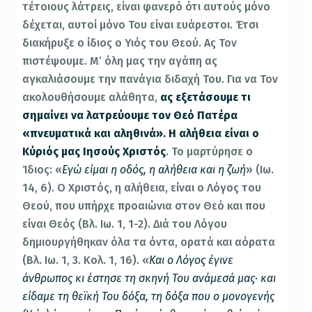
τέτοιους λάτρεις, είναι φανερό ότι αυτούς μόνο
δέχεται, αυτοί μόνο Του είναι ευάρεστοι. Έτσι
διακήρυξε ο ίδιος ο Υιός του Θεού. Ας Τον
πιστέψουμε. Μ’ όλη μας την αγάπη ας
αγκαλιάσουμε την πανάγια διδαχή Του. Για να Τον
ακολουθήσουμε αλάθητα,
ας εξετάσουμε τι
σημαίνει να λατρεύουμε τον Θεό Πατέρα
«πνευματικά και αληθινά».
Η αλήθεια είναι ο
Κύριός μας Ιησούς Χριστός
. Το μαρτύρησε ο
Ίδιος: «
Εγώ είμαι η οδός, η αλήθεια και η ζωή
» (Ιω.
14, 6). Ο Χριστός, η αλήθεια, είναι ο Λόγος του
Θεού, που υπήρχε προαιώνια στον Θεό και που
είναι Θεός (Βλ. Ιω. 1, 1-2). Διά του Λόγου
δημιουργήθηκαν όλα τα όντα, ορατά και αόρατα
(Βλ. Ιω. 1, 3. Κολ. 1, 16). «
Και ο Λόγος έγινε
άνθρωπος κι έστησε τη σκηνή Του ανάμεσά μας· και
είδαμε τη θεϊκή Του δόξα, τη δόξα που ο μονογενής