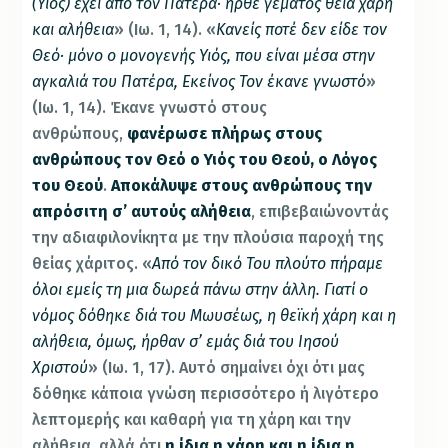
(Υιός) έχει από τον Πατέρα· ήρθε γεμάτος θεία χάρη
και αλήθεια
» (Ιω. 1, 14). «
Κανείς ποτέ δεν είδε τov
Θεό· μόνο ο μονογενής Υιός, που είναι μέσα στην
αγκαλιά του Πατέρα, Εκείνος Τον έκανε γνωστό
»
(Ιω. 1, 14). Έκανε γνωστό στους
ανθρώπους,
φανέρωσε πλήρως στους
ανθρώπους τον Θεό ο Υιός του Θεού, ο Λόγος
του Θεού
.
Αποκάλυψε στους ανθρώπους την
απρόσιτη σ’ αυτούς αλήθεια
, επιβεβαιώνοντάς
την αδιαφιλονίκητα με την πλούσια παροχή της
θείας χάριτος. «
Από τον δικό Του πλούτο πήραμε
όλοι εμείς τη μια δωρεά πάνω στην άλλη. Γιατί ο
νόμος δόθηκε διά του Μωυσέως, η θεϊκή χάρη και η
αλήθεια, όμως, ήρθαν σ’ εμάς διά του Ιησού
Χριστού
» (Ιω. 1, 17). Αυτό σημαίνει όχι ότι μας
δόθηκε κάποια γνώση περισσότερο ή λιγότερο
λεπτομερής και καθαρή για τη χάρη και την
αλήθεια, αλλά ότι
η ίδια η χάρη και η ίδια η