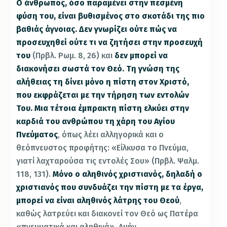
Ο άνθρωπος, όσο παραμένει στην πεσμένη
φύση του, είναι βυθισμένος στο σκοτάδι της πιο
βαθιάς άγνοιας. Δεν γνωρίζει ούτε πώς να
προσευχηθεί ούτε τι να ζητήσει στην προσευχή
του
(Πρβλ. Ρωμ. 8, 26) και
δεν μπορεί να
διακονήσει σωστά τον Θεό. Τη γνώση της
αλήθειας τη δίνει μόνο η πίστη στον Χριστό,
που εκφράζεται με την τήρηση των εντολών
Του. Μια τέτοια έμπρακτη πίστη ελκύει στην
καρδιά του ανθρώπου τη χάρη του Αγίου
Πνεύματος
, όπως λέει αλληγορικά και ο
θεόπνευστος προφήτης: «Είλκυσα το Πνεύμα,
γιατί λαχταρούσα τις εντολές Σου» (Πρβλ. Ψαλμ.
118, 131).
Μόνο ο αληθινός χριστιανός, δηλαδή ο
χριστιανός που συνδυάζει την πίστη με τα έργα,
μπορεί να είναι αληθινός λάτρης του Θεού
,
καθώς λατρεύει και διακονεί τον Θεό ως Πατέρα
«πνευματικά και αληθινά». Αμήν.