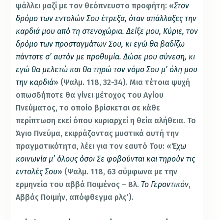
ψάλλει μαζί με τον θεόπνευστο προφήτη: «
Στον
δρόμο των εντολών Σου έτρεξα, όταν απάλλαξες την
καρδιά μου από τη στενοχώρια. Δείξε μου, Κύριε, τον
δρόμο των προσταγμάτων Σου, κι εγώ θα βαδίζω
πάντοτε σ’ αυτόν με προθυμία. Δώσε μου σύνεση, κι
εγώ θα μελετώ και θα τηρώ τον νόμο Σου μ’ όλη μου
την καρδιά
» (Ψαλμ. 118, 32-34). Μια τέτοια ψυχή
οπωσδήποτε θα γίνει μέτοχος του Αγίου
Πνεύματος, το οποίο βρίσκεται σε κάθε
περίπτωση εκεί όπου κυριαρχεί η θεία αλήθεια. Το
Άγιο Πνεύμα, εκφράζοντας μυστικά αυτή την
πραγματικότητα, λέει για τον εαυτό Του: «Έ
χω
κοινωνία μ’ όλους όσοι Σε φοβούνται και τηρούν τις
εντολές Σου
» (Ψαλμ. 118, 63 σύμφωνα με την
ερμηνεία του αββά Ποιμένος – Βλ.
Το Γεροντικόν
,
Αββάς Ποιμήν, απόφθεγμα ρλς’).