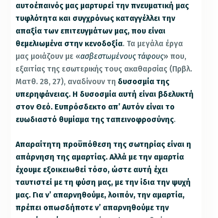
αυτοέπαινός μας μαρτυρεί την πνευματική μας
τυφλότητα και συγχρόνως καταγγέλλει την
απαξία των επιτευγμάτων μας, που είναι
θεμελιωμένα στην κενοδοξία
. Τα μεγάλα έργα
μας μοιάζουν με «
ασβεστωμένους τάφους
» που,
εξαιτίας της εσωτερικής τους ακαθαρσίας (Πρβλ.
Ματθ. 28, 27), αναδίνουν τη
δυσοσμία της
υπερηφάνειας. Η δυσοσμία αυτή είναι βδελυκτή
στον Θεό. Ευπρόσδεκτο απ’ Αυτόν είναι το
ευωδιαστό θυμίαμα της ταπεινοφροσύνης
.
Απαραίτητη προϋπόθεση της σωτηρίας είναι η
απάρνηση της αμαρτίας. Αλλά με την αμαρτία
έχουμε εξοικειωθεί τόσο, ώστε αυτή έχει
ταυτιστεί με τη φύση μας, με την ίδια την ψυχή
μας. Για ν’ απαρνηθούμε, λοιπόν, την αμαρτία,
πρέπει οπωσδήποτε ν’ απαρνηθούμε την