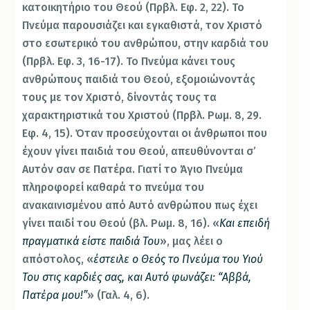
κατοικητήριο του Θεού (Πρβλ. Εφ. 2, 22). Το
Πνεύμα παρουσιάζει και εγκαθιστά, τον Χριστό
στο εσωτερικό του ανθρώπου, στην καρδιά του
(Πρβλ. Εφ. 3, 16-17). Το Πνεύμα κάνει τους
ανθρώπους παιδιά του Θεού, εξομοιώνοντάς
τους με τον Χριστό, δίνοντάς τους τα
χαρακτηριστικά του Χριστού (Πρβλ. Ρωμ. 8, 29.
Εφ. 4, 15). Όταν προσεύχονται οι άνθρωποι που
έχουν γίνει παιδιά του Θεού, απευθύνονται σ’
Αυτόν σαν σε Πατέρα. Γιατί το Άγιο Πνεύμα
πληροφορεί καθαρά το πνεύμα του
ανακαινισμένου από Αυτό ανθρώπου πως έχει
γίνει παιδί του Θεού (βλ. Ρωμ. 8, 16). «
Και επειδή
πραγματικά είστε παιδιά Του
», μας λέει ο
απόστολος, «
έστειλε ο Θεός το
Πνεύμα του Υιού
Του στις καρδιές σας, και Αυτό φωνάζει: “Αββά,
Πατέρα μου!”
» (Γαλ. 4, 6).