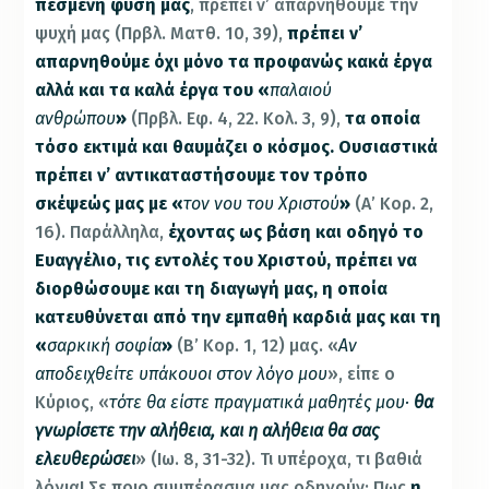
πεσμένη φύση μας
, πρέπει ν’ απαρνηθούμε την
ψυχή μας (Πρβλ. Ματθ. 10, 39),
πρέπει ν’
απαρνηθούμε όχι μόνο τα προφανώς κακά έργα
αλλά και τα καλά έργα του «
παλαιού
ανθρώπου
»
(Πρβλ. Εφ. 4, 22. Κολ. 3, 9),
τα οποία
τόσο εκτιμά και θαυμάζει ο κόσμος. Ουσιαστικά
πρέπει ν’ αντικαταστήσουμε τον τρόπο
σκέψεώς μας με «
τον νου του Χριστού
»
(Α’ Κορ. 2,
16). Παράλληλα,
έχοντας ως βάση και οδηγό το
Ευαγγέλιο, τις εντολές του Χριστού, πρέπει να
διορθώσουμε και τη διαγωγή μας, η οποία
κατευθύνεται από την εμπαθή καρδιά μας και τη
«
σαρκική σοφία
»
(Β’ Κορ. 1, 12) μας. «
Αν
αποδειχθείτε υπάκουοι στον λόγο μου
», είπε ο
Κύριος, «
τότε θα είστε πραγματικά μαθητές μου·
θα
γνωρίσετε την αλήθεια, και η αλήθεια θα σας
ελευθερώσει
» (Ιω. 8, 31-32). Τι υπέροχα, τι βαθιά
λόγια! Σε ποιο συμπέρασμα μας οδηγούν; Πως
η