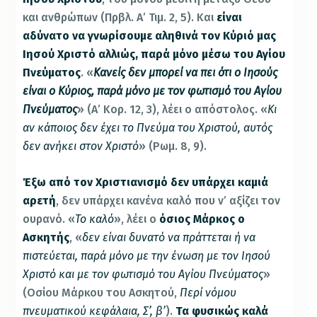
και ανθρώπων (Πρβλ. Α’ Τιμ. 2, 5). Και
είναι
αδύνατο να γνωρίσουμε αληθινά τον Κύριό μας
Ιησού Χριστό αλλιώς, παρά μόνο μέσω του Αγίου
Πνεύματος
. «
Κανείς δεν μπορεί να πει ότι ο Ιησούς
είναι ο Κύριος, παρά μόνο με τον φωτισμό του Αγίου
Πνεύματος
» (Α’ Κορ. 12, 3), λέει ο απόστολος. «
Κι
αν κάποιος δεν έχει το Πνεύμα του Χριστού, αυτός
δεν ανήκει στον Χριστό
» (Ρωμ. 8, 9).
Έξω από τον Χριστιανισμό δεν υπάρχει καμιά
αρετή
, δεν υπάρχει κανένα καλό που ν’ αξίζει τον
ουρανό. «
Το καλό
», λέει ο
όσιος Μάρκος ο
Ασκητής
, «
δεν είναι δυνατό να πράττεται ή να
πιστεύεται, παρά μόνο με την ένωση με τον Ιησού
Χριστό και με τον φωτισμό του Αγίου Πνεύματος
»
(Οσίου Μάρκου του Ασκητού,
Περί νόμου
πνευματικού κεφάλαια, Σ’, β’
).
Τα φυσικώς καλά