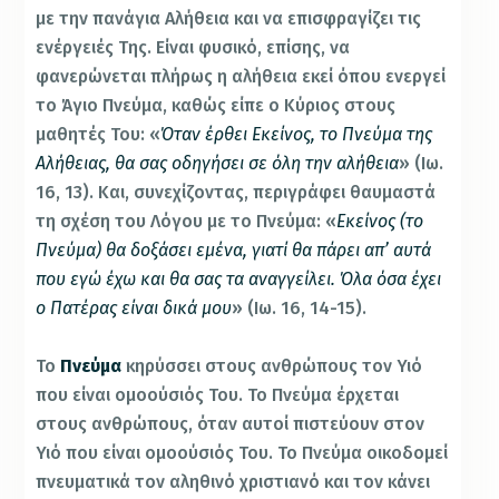
με την πανάγια Αλήθεια και να επισφραγίζει τις
ενέργειές Της. Είναι φυσικό, επίσης, να
φανερώνεται πλήρως η αλήθεια εκεί όπου ενεργεί
το Άγιο Πνεύμα, καθώς είπε ο Κύριος στους
μαθητές Του: «
Όταν έρθει Εκείνος, το Πνεύμα της
Αλήθειας, θα σας οδηγήσει σε όλη την αλήθεια
» (Ιω.
16, 13). Και, συνεχίζοντας, περιγράφει θαυμαστά
τη σχέση του Λόγου με το Πνεύμα: «
Εκείνος (το
Πνεύμα) θα δοξάσει εμένα, γιατί θα πάρει απ’ αυτά
που εγώ έχω και θα σας τα αναγγείλει. Όλα όσα έχει
ο Πατέρας είναι δικά μου
» (Ιω. 16, 14-15).
Το
Πνεύμα
κηρύσσει στους ανθρώπους τον Υιό
που είναι ομοούσιός Του. Το Πνεύμα έρχεται
στους ανθρώπους, όταν αυτοί πιστεύουν στον
Υιό που είναι ομοούσιός Του. Το Πνεύμα οικοδομεί
πνευματικά τον αληθινό χριστιανό και τον κάνει