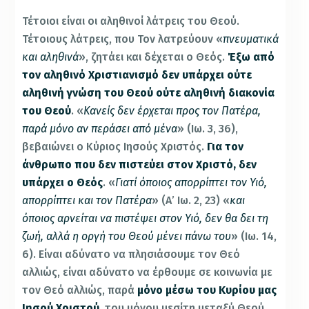
Τέτοιοι είναι oι αληθινοί λάτρεις του Θεού.
Τέτοιους λάτρεις, που Τον λατρεύουν «
πνευματικά
και αληθινά
», ζητάει και δέχεται ο Θεός.
Έξω από
τον αληθινό Χριστιανισμό δεν υπάρχει ούτε
αληθινή γνώση του Θεού ούτε αληθινή διακονία
του Θεού
. «
Κανείς δεν έρχεται προς τον Πατέρα,
παρά μόνο αν περάσει από μένα
» (Ιω. 3, 36),
βεβαιώνει ο Κύριος Ιησούς Χριστός.
Για τον
άνθρωπο που δεν πιστεύει στον Χριστό, δεν
υπάρχει ο Θεός
. «
Γιατί όποιος απορρίπτει τον Υιό,
απορρίπτει και τον Πατέρα
» (Α’ Ιω. 2, 23) «
και
όποιος αρνείται να πιστέψει στον Υιό, δεν θα δει τη
ζωή, αλλά η οργή του Θεού μένει πάνω του
» (Ιω. 14,
6). Είναι αδύνατο να πλησιάσουμε τον Θεό
αλλιώς, είναι αδύνατο να έρθουμε σε κοινωνία με
τον Θεό αλλιώς, παρά
μόνο μέσω του Κυρίου μας
Ιησού Χριστού
, του μόνου μεσίτη μεταξύ Θεού