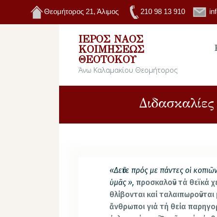
Θεομήτορος 21, Άλιμος
210 98 13 910
in
ΙΕΡΌΣ ΝΑΌΣ
ΚΟΙΜΉΣΕΩΣ
ΘΕΟΤΌΚΟΥ
Άνω Καλαμακίου Θεομήτορος
Διδασκαλίες
«Δεῦτε πρός με πάντες οἱ κοπι
ὑμᾶς »,
προσκαλοῦν τά θεϊκά χ
θλίβονται καί ταλαιπωροῦνται 
ἄνθρωποι γιά τή θεία παρηγο