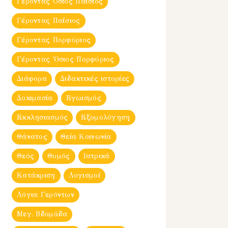
Γέροντας Όσιος Παΐσιος
Γέροντας Παΐσιος
Γέροντας Πορφύριος
Γέροντας Ὀσιος Πορφύριος
Διάφορα
Διδακτικές ιστορίες
Δοκιμασία
Εγωισμός
Εκκλησιασμός
Εξομολόγηση
Θάνατος
Θεία Κοινωνία
Θεός
Θυμός
Ιατρικά
Κατάκριση
Λογισμοί
Λόγια Γερόντων
Μεγ. Βδομἀδα