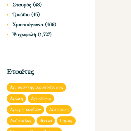
Σταυρός
(48)
Τριώδιο
(15)
Χριστούγεννα
(169)
Ψυχωφελή
(1,727)
Ετικέτες
Αγ. Ιωάννης Χρυσόστομος
Αγάπη
Αγιολόγιο
Αγωγή παιδιών
Ανάσταση
Απόστολος
Βίντεο
Γάμος