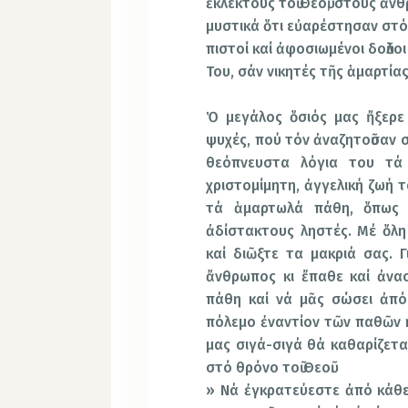
ἐκλεκτούς τοῦ Θεοῦ, στούς ἀ
μυστικά ὅτι εὐαρέστησαν στό
πιστοί καί ἀφοσιωμένοι δοῦλο
Του, σάν νικητές τῆς ἁμαρτίας
Ὁ μεγάλος ὅσιός μας ἤξερε 
ψυχές, πού τόν ἀναζητοῦσαν σ
θεόπνευστα λόγια του τά
χριστομίμητη, ἀγγελική ζωή τ
τά ἁμαρτωλά πάθη, ὅπως 
ἀδίστακτους ληστές. Μέ ὅλη
καί διῶξτε τα μακριά σας. Γ
ἄνθρωπος κι ἔπαθε καί ἀνα
πάθη καί νά μᾶς σώσει ἀπό
πόλεμο ἐναντίον τῶν παθῶν κ
μας σιγά-σιγά θά καθαρίζεται 
στό θρόνο τοῦ Θεοῦ.
» Νά ἐγκρατεύεστε ἀπό κάθε 