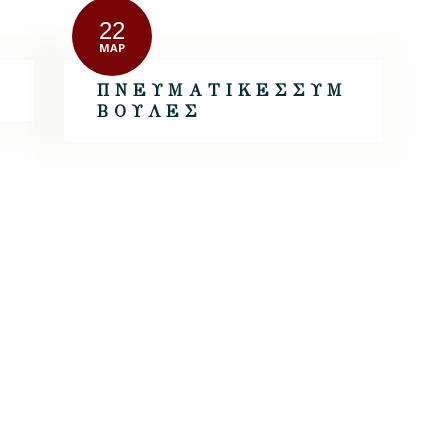
22
ΜΑΡ
Π Ν Ε Υ Μ Α Τ Ι Κ Ε Σ Σ Υ Μ
Β Ο Υ Λ Ε Σ