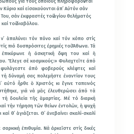
νθρώπους γιά τούς ὁποίους πληροφοροῦνται
ν Κύριο καί εἰσακούονται ἀπ᾿ Αὐτόν σάν
ι Του, σάν ἐκφραστές τοῦ ἁγίου θελήματός
 καί τοῦ διαβόλου.
ν᾿ ἁπαλύνει τόν πόνο καί τόν κόπο στίς
τίς πιό δυσπρόσιτες ἐρημιές τοῦ Ἄθωνα. Τά
 ἐπικύρωνε ἡ ἀσκητική ὄψη του καί ἡ
ου. Ἔλεγε σέ κοσμικούς:
» Φυλαχτεῖτε ἀπό
φυλάγεστε ἀπό φοβερούς κλέφτες καί
 τή δύναμή σας πολεμῆστε ἐναντίον τους
ι᾿ αὐτό ἦρθε ὁ Χριστός κι ἔγινε ταπεινός
στήθηκε, γιά νά μᾶς ἐλευθερώσει ἀπό τά
 τή δουλεία τῆς ἁμαρτίας. Μέ τό διαρκή
αί τήν τήρηση τῶν θείων ἐντολῶν, ἡ ψυχή
καί θ᾿ ἁγιάζεται. Θ᾿ ἀνεβαίνει σκαλί-σκαλί
σαρκική ἐπιθυμία. Νά ἀρκεῖστε στίς δικές