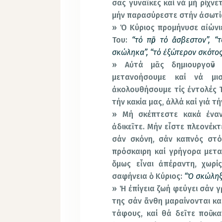
σας γυναῖκες καί νά μή ρίχν
μήν παρασύρεστε στήν ἀσωτία
» Ὁ Κύριος προμήνυσε αἰώνιε
Του:
“τό πῦρ τό ἄσβεστον”, 
σκώληκα”, “τό ἐξώτερον σκότος
» Αὐτά μᾶς δημιουργοῦν
μετανοήσουμε καί νά μι
ἀκολουθήσουμε τίς ἐντολές Τ
τήν κακία μας, ἀλλά καί γιά 
» Μή σκέπτεστε κακά ἐνα
ἀδικεῖτε. Μήν εἶστε πλεονέκτ
σάν σκόνη, σάν καπνός στό
πρόσκαιρη καί γρήγορα μετ
ὅμως εἶναι ἀπέραντη, χωρί
σαφήνεια ὁ Κύριος:
“Ὁ σκώληξ 
» Ἡ ἐπίγεια ζωή φεύγει σάν 
της σάν ἄνθη μαραίνονται κα
τάφους, καί θά δεῖτε ποῦ κ