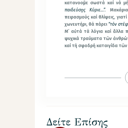
κατανοοῦμε σωστά καί νά μ
παιδεύσῃς Κύριε…”.
Μακάρι
πειρασμούς καί θλίψεις, γιατ
χωνευτήρι, θά πάρει
“τόν στέφ
Μ᾿ αὐτά τά λόγια καί ἄλλα 
ψυχικά τραύματα τῶν ἀνθρώ
καί τή σφοδρή καταιγίδα τῶν
Δείτε Επίσης