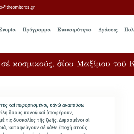
fo@theomitoros.gr
Ενορία
Πρόγραμμα
Επικαιρότητα
Δράσεις
Πολ
 σέ κοσμικούς, ὁσίου Μαξίμου τοῦ
ῶντες καί πεφορτισμένοι, κἀγώ ἀναπαύσω
είλη ὅσους πονοῦν καί ὑποφέρουν,
μέ τίς δυσκολίες τῆς ζωῆς. Διψασμένοι οἱ
ριά, καταφεύγουν σέ κάθε ἐποχή στούς