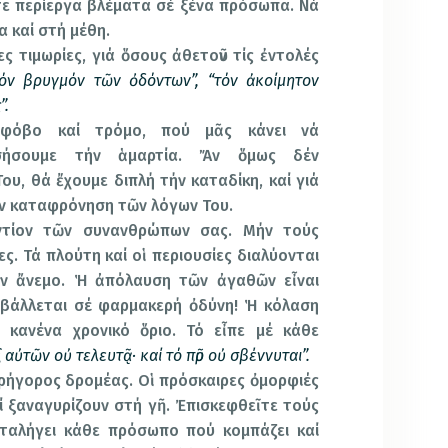
ετε περίεργα βλέματα σέ ξένα πρόσωπα. Νά
 καί στή μέθη.
ς τιμωρίες, γιά ὅσους ἀθετοῦν τίς ἐντολές
“τόν βρυγμόν τῶν ὀδόντων”, “τόν ἀκοίμητον
”.
 φόβο καί τρόμο, πού μᾶς κάνει νά
σήσουμε τήν ἁμαρτία. Ἄν ὅμως δέν
ου, θά ἔχουμε διπλή τήν καταδίκη, καί γιά
τήν καταφρόνηση τῶν λόγων Του.
ντίον τῶν συνανθρώπων σας. Μήν τούς
ες. Τά πλούτη καί οἱ περιουσίες διαλύονται
ν ἄνεμο. Ἡ ἀπόλαυση τῶν ἀγαθῶν εἶναι
αβάλλεται σέ φαρμακερή ὀδύνη! Ἡ κόλαση
ς κανένα χρονικό ὅριο. Τό εἶπε μέ κάθε
αὐτῶν οὐ τελευτᾷ· καί τό πῦρ οὐ σβέννυται”.
γρήγορος δρομέας. Οἱ πρόσκαιρες ὀμορφιές
ί ξαναγυρίζουν στή γῆ. Ἐπισκεφθεῖτε τούς
αταλήγει κάθε πρόσωπο πού κομπάζει καί