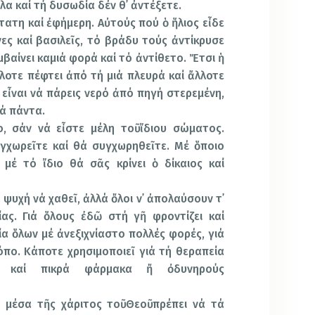
α καί τή δυσωδία δέν θ᾿ ἀντέξετε.
τατη καί ἐφήμερη. Αὐτούς πού ὁ ἥλιος εἶδε
ες καί βασιλεῖς, τό βράδυ τούς ἀντίκρυσε
βαίνει καμιά φορά καί τό ἀντίθετο. Ἔτσι ἡ
λλοτε πέφτει ἀπό τή μιά πλευρά καί ἄλλοτε
 εἶναι νά πάρεις νερό ἀπό πηγή στερεμένη,
ιά πάντα.
, σάν νά εἶστε μέλη τοῦ ἴδιου σώματος.
υγχωρεῖτε καί θά συγχωρηθεῖτε. Μέ ὅποιο
 μέ τό ἴδιο θά σᾶς κρίνει ὁ δίκαιος καί
 ψυχή νά χαθεῖ, ἀλλά ὄλοι ν᾿ ἀπολαύσουν τ᾿
ας. Γιά ὅλους ἐδῶ στή γῆ φροντίζει καί
ία ὅλων μέ ἀνεξιχνίαστο πολλές φορές, γιά
όπο. Κάποτε χρησιμοποιεῖ γιά τή θεραπεία
ν καί πικρά φάρμακα ἤ ὀδυνηρούς
μέσα τῆς χάριτος τοῦ Θεοῦ πρέπει νά τά