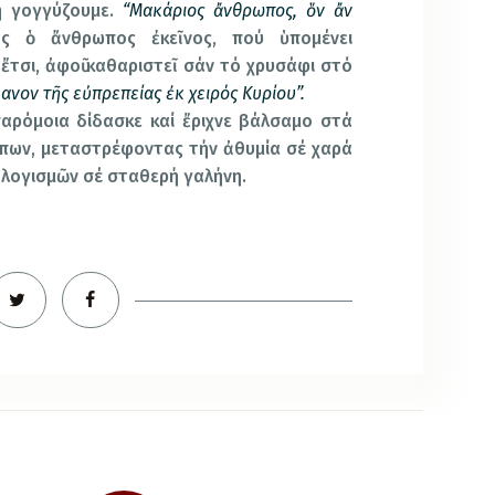
ή γογγύζουμε.
“Μακάριος ἄνθρωπος, ὅν ἄν
ος ὁ ἄνθρωπος ἐκεῖνος, πού ὑπομένει
ί ἔτσι, ἀφοῦ καθαριστεῖ σάν τό χρυσάφι στό
ανον τῆς εὐπρεπείας ἐκ χειρός Κυρίου”.
παρόμοια δίδασκε καί ἔριχνε βάλσαμο στά
πων, μεταστρέφοντας τήν ἀθυμία σέ χαρά
 λογισμῶν σέ σταθερή γαλήνη.