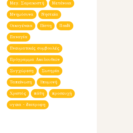
Μεγ. Σαρακοστή
Μετάνοια
Μνημόσυνα
Νηστεία
Οικογένεια
Πίστη
Παιδί
Παναγία
Πνευματικές συμβουλές
Πρόγραμμα Ακολουθιών
Συγχώρεση
Σωτηρία
Ταπείνωση
Υπομονή
Χριστός
πάθη
προσευχή
υγεια - διατροφη