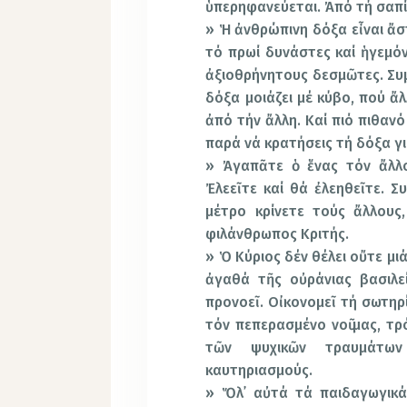
ὑπερηφανεύεται. Ἀπό τή σαπίλ
» Ἡ ἀνθρώπινη δόξα εἶναι ἄσ
τό πρωί δυνάστες καί ἡγεμόν
ἀξιοθρήνητους δεσμῶτες. Συμ
δόξα μοιάζει μέ κύβο, πού ἄ
ἀπό τήν ἄλλη. Καί πιό πιθανό
παρά νά κρατήσεις τή δόξα γ
» Ἀγαπᾶτε ὁ ἕνας τόν ἄλλο
Ἐλεεῖτε καί θά ἐλεηθεῖτε. Σ
μέτρο κρίνετε τούς ἄλλους,
φιλάνθρωπος Κριτής.
» Ὁ Κύριος δέν θέλει οὔτε μιά
ἀγαθά τῆς οὐράνιας βασιλεί
προνοεῖ. Οἰκονομεῖ τή σωτηρ
τόν πεπερασμένο νοῦ μας, τρ
τῶν ψυχικῶν τραυμάτω
καυτηριασμούς.
» Ὅλ᾿ αὐτά τά παιδαγωγικά 