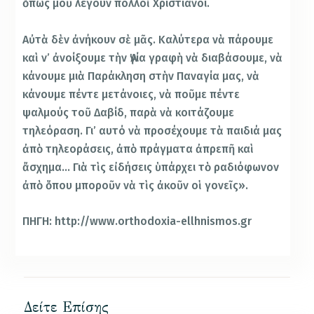
ὅπως μοῦ λέγουν πολλοὶ Χριστιανοί.
Αὐτὰ δὲν ἀνήκουν σὲ μᾶς. Καλύτερα νὰ πάρουμε
καὶ ν’ ἀνοίξουμε τὴν Ἁγία γραφὴ νὰ διαβάσουμε, νὰ
κάνουμε μιὰ Παράκληση στὴν Παναγία μας, νὰ
κάνουμε πέντε μετάνοιες, νὰ ποῦμε πέντε
ψαλμούς τοῦ Δαβίδ, παρὰ νὰ κοιτάζουμε
τηλεόραση. Γι’ αυτό νὰ προσέχουμε τὰ παιδιά μας
ἀπὸ τηλεοράσεις, ἀπὸ πράγματα ἀπρεπῆ καὶ
ἄσχημα… Γιὰ τὶς εἰδήσεις ὑπάρχει τὸ ραδιόφωνον
ἀπὸ ὅπου μποροῦν νὰ τὶς ἀκοῦν οἱ γονεῖς».
ΠΗΓΗ: http://www.orthodoxia-ellhnismos.gr
Δείτε Επίσης