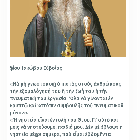
Ἁγίου Ἰακώβου Εὐβοίας
«Νὰ μὴ γνωστοποιῇ ὁ πιστὸς στοὺς ἀνθρώπους
τὴν ἐξομολόγησή του ἢ τὴν ζωή του ἢ τὴν
πνευματική του ἐργασία. Ὅλα νὰ γίνονται ἐν
κρυπτῷ καὶ κατόπιν συμβουλῆς τοῦ πνευματικοῦ
μόνον».
«Ἡ νηστεία εἶναι ἐντολὴ τοῦ Θεοῦ. Γι’ αὐτὸ καὶ
μεὶς νὰ νηστεύουμε, παιδιά μου. Δὲν μὲ ἔβλαψε ἡ
νηστεία μέχρι σήμερα, ποὺ εἶμαι ἑβδομῆντα