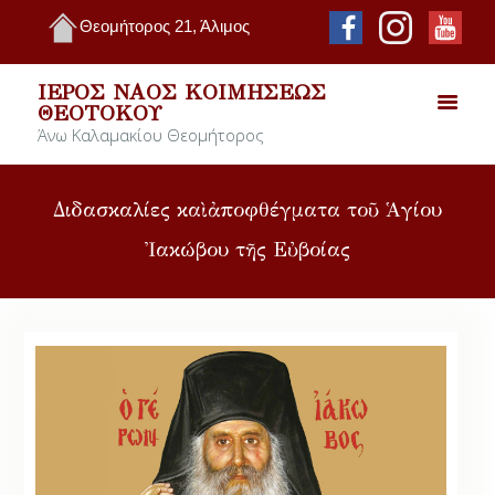
Θεομήτορος 21, Άλιμος
ΙΕΡΌΣ ΝΑΌΣ ΚΟΙΜΉΣΕΩΣ
ΘΕΟΤΌΚΟΥ
Άνω Καλαμακίου Θεομήτορος
Διδασκαλίες καὶ ἀποφθέγματα τοῦ Ἁγίου
Ἰακώβου τῆς Εὐβοίας