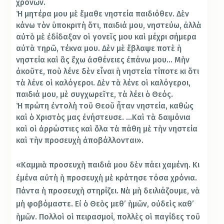
χρονῶν.
Ἡ μητέρα μου μὲ ἔμαθε νηστεία παιδιόθεν. Δὲν
κάνω τὸν ὑποκριτὴ ὅτι, παιδιά μου, νηστεύω, ἀλλὰ
αὐτὸ μὲ ἐδίδαξαν οἱ γονεῖς μου καὶ μέχρι σήμερα
αὐτὰ τηρῶ, τέκνα μου. Δὲν μὲ ἔβλαψε ποτὲ ἡ
νηστεία καὶ ἂς ἔχω ἀσθένειες ἐπάνω μου… Μὴν
ἀκοῦτε, ποὺ λένε δὲν εἶναι ἡ νηστεία τίποτε κι ὅτι
τὰ λένε οἱ καλόγεροι. Δὲν τὰ λένε οἱ καλόγεροι,
παιδιά μου, μὲ συγχωρεῖτε, τὰ λέει ὁ Θεός.
Ἡ πρώτη ἐντολὴ τοῦ Θεοῦ ἦταν νηστεία, καθὼς
καὶ ὁ Χριστὸς μας ἐνήστευσε. …Καὶ τὰ δαιμόνια
καὶ οἱ ἀρρώστιες καὶ ὅλα τὰ πάθη μὲ τὴν νηστεία
καὶ τὴν προσευχὴ ἀποβάλλονται».
«Καμμιὰ προσευχὴ παιδιά μου δὲν πάει χαμένη. Κι
ἐμένα αὐτὴ ἡ προσευχὴ μὲ κράτησε τόσα χρόνια.
Πάντα ἡ προσευχὴ στηρίζει. Νὰ μὴ δειλιάζουμε, νὰ
μὴ φοβόμαστε. Εἰ ὁ Θεὸς μεθ’ ἡμῶν, οὐδεὶς καθ’
ἡμῶν. Πολλοὶ οἱ πειρασμοί, πολλὲς οἱ παγίδες τοῦ