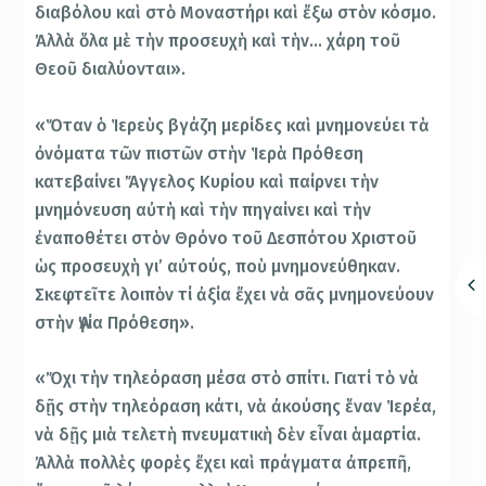
διαβόλου καὶ στὸ Μοναστήρι καὶ ἔξω στὸν κόσμο.
Ἀλλὰ ὅλα μὲ τὴν προσευχὴ καὶ τὴν… χάρη τοῦ
Θεοῦ διαλύονται».
«Ὅταν ὁ Ἱερεὺς βγάζη μερίδες καὶ μνημονεύει τὰ
ὀνόματα τῶν πιστῶν στὴν Ἱερὰ Πρόθεση
κατεβαίνει Ἄγγελος Κυρίου καὶ παίρνει τὴν
μνημόνευση αὐτὴ καὶ τὴν πηγαίνει καὶ τὴν
ἐναποθέτει στὸν Θρόνο τοῦ Δεσπότου Χριστοῦ
ὡς προσευχὴ γι’ αὐτούς, ποὺ μνημονεύθηκαν.
Σκεφτεῖτε λοιπὸν τί ἀξία ἔχει νὰ σᾶς μνημονεύουν
στὴν Ἁγία Πρόθεση».
«Ὄχι τὴν τηλεόραση μέσα στὸ σπίτι. Γιατί τὸ νὰ
δῇς στὴν τηλεόραση κάτι, νὰ ἀκούσης ἕναν Ἱερέα,
νὰ δῇς μιὰ τελετὴ πνευματικὴ δὲν εἶναι ἁμαρτία.
Ἀλλὰ πολλὲς φορὲς ἔχει καὶ πράγματα ἀπρεπῆ,