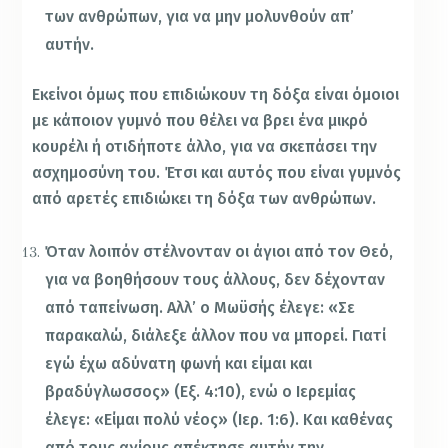
των ανθρώπων, για να μην μολυνθούν απ’
αυτήν.
Εκείνοι όμως που επιδιώκουν τη δόξα είναι όμοιοι
με κάποιον γυμνό που θέλει να βρει ένα μικρό
κουρέλι ή οτιδήποτε άλλο, για να σκεπάσει την
ασχημοσύνη του. Έτσι και αυτός που είναι γυμνός
από αρετές επιδιώκει τη δόξα των ανθρώπων.
Όταν λοιπόν στέλνονταν οι άγιοι από τον Θεό,
για να βοηθήσουν τους άλλους, δεν δέχονταν
από ταπείνωση. Αλλ’ ο Μωϋσής έλεγε: «Σε
παρακαλώ, διάλεξε άλλον που να μπορεί. Γιατί
εγώ έχω αδύνατη φωνή και είμαι και
βραδύγλωσσος» (Εξ. 4:10), ενώ ο Ιερεμίας
έλεγε: «Είμαι πολύ νέος» (Ιερ. 1:6). Και καθένας
από τους αγίους απέκτησε αυτήν την