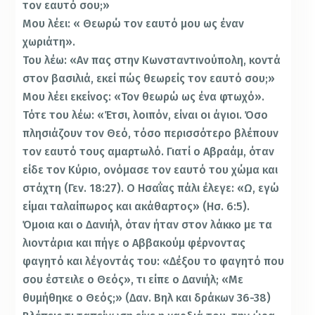
τον εαυτό σου;»
Μου λέει: « Θεωρώ τον εαυτό μου ως έναν
χωριάτη».
Του λέω: «Αν πας στην Κωνσταντινούπολη, κοντά
στον βασιλιά, εκεί πώς θεωρείς τον εαυτό σου;»
Μου λέει εκείνος: «Τον θεωρώ ως ένα φτωχό».
Τότε του λέω: «Έτσι, λοιπόν, είναι οι άγιοι. Όσο
πλησιάζουν τον Θεό, τόσο περισσότερο βλέπουν
τον εαυτό τους αμαρτωλό. Γιατί ο Αβραάμ, όταν
είδε τον Κύριο, ονόμασε τον εαυτό του χώμα και
στάχτη (Γεν. 18:27). Ο Ησαΐας πάλι έλεγε: «Ω, εγώ
είμαι ταλαίπωρος και ακάθαρτος» (Ησ. 6:5).
Όμοια και ο Δανιήλ, όταν ήταν στον λάκκο με τα
λιοντάρια και πήγε ο Αββακούμ φέρνοντας
φαγητό και λέγοντάς του: «Δέξου το φαγητό που
σου έστειλε ο Θεός», τι είπε ο Δανιήλ; «Με
θυμήθηκε ο Θεός;» (Δαν. Βηλ και δράκων 36-38)