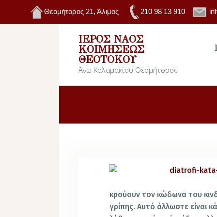
Θεομήτορος 21, Άλιμος
210 98 13 910
in
ΙΕΡΌΣ ΝΑΌΣ
ΚΟΙΜΉΣΕΩΣ
ΘΕΟΤΌΚΟΥ
Άνω Καλαμακίου Θεομήτορος
κρούουν τον κώδωνα του κινδ
γρίπης. Αυτό άλλωστε είναι κά