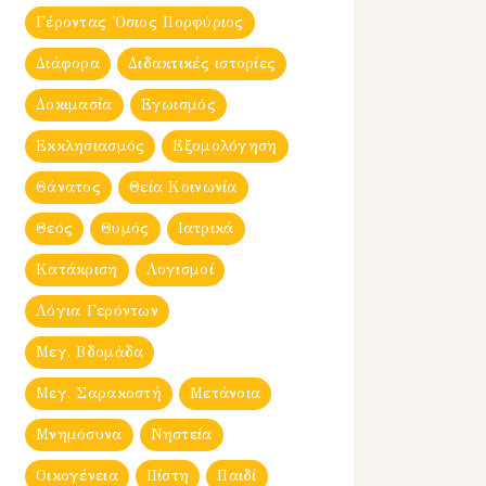
Γέροντας Ὀσιος Πορφύριος
Διάφορα
Διδακτικές ιστορίες
Δοκιμασία
Εγωισμός
Εκκλησιασμός
Εξομολόγηση
Θάνατος
Θεία Κοινωνία
Θεός
Θυμός
Ιατρικά
Κατάκριση
Λογισμοί
Λόγια Γερόντων
Μεγ. Βδομἀδα
Μεγ. Σαρακοστή
Μετάνοια
Μνημόσυνα
Νηστεία
Οικογένεια
Πίστη
Παιδί