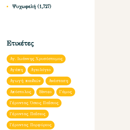
Ψυχωφελή
(1,727)
Ετικέτες
Αγ. Ιωάννης Χρυσόστομος
Αγάπη
Αγιολόγιο
Αγωγή παιδιών
Ανάσταση
Απόστολος
Βίντεο
Γάμος
Γέροντας Όσιος Παΐσιος
Γέροντας Παΐσιος
Γέροντας Πορφύριος