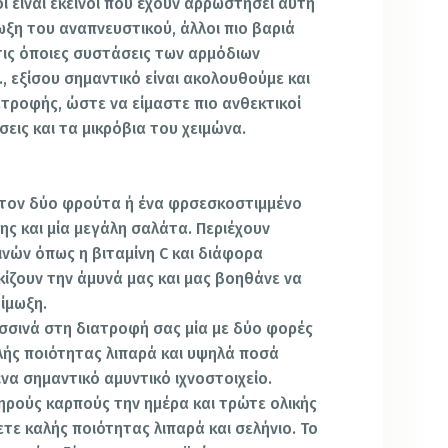
 είναι εκείνοι που έχουν αρρωστήσει αυτή
ωξη του αναπνευστικού, άλλοι πιο βαριά
τις όποιες συστάσεις των αρμόδιων
, εξίσου σημαντικό είναι ακολουθούμε και
τροφής, ώστε να είμαστε πιο ανθεκτικοί
σεις και τα μικρόβια του χειμώνα.
στον δύο φρούτα ή ένα φρσεσκοστιμμένο
ς και μία μεγάλη σαλάτα. Περιέχουν
νών όπως η βιταμίνη C και διάφορα
ίζουν την άμυνά μας και μας βοηθάνε να
ίμωξη.
ασσινά στη διατροφή σας μία με δύο φορές
λής ποιότητας λιπαρά και υψηλά ποσά
να σημαντικό αμυντικό ιχνοστοιχείο.
ξηρούς καρπούς την ημέρα και τρώτε ολικής
τε καλής ποιότητας λιπαρά και σελήνιο. Το