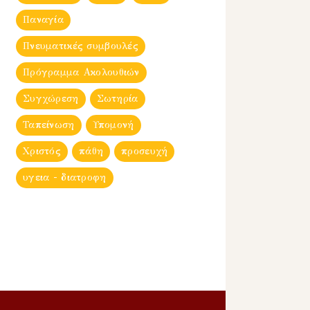
Παναγία
Πνευματικές συμβουλές
Πρόγραμμα Ακολουθιών
Συγχώρεση
Σωτηρία
Ταπείνωση
Υπομονή
Χριστός
πάθη
προσευχή
υγεια - διατροφη