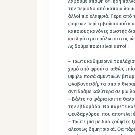
λάβουμε υπόψη ότι ήδη πολλοί
την περίοδο από κάποια λοίμ
άλλoi πιο ελαφριά. Πέρα από 
φορέων περί εμβολιασμού κ.α.
κάποιους κανόνες σωστής δια
και λιγότερο ευάλωτοι στις ιώ
Ας δούμε ποιοι είναι αυτοί :
– Τρώτε καθημερινά τουλάχι
χυμό από φρούτα καθώς επίση
υψηλά ποσά αμυντικών βιταμι
φλαβονοειδή, τα οποία θωρακ
αντιδράμε καλύτερα σε μία λο
– Βάλτε τα ψάρια και τα θαλ
την εβδομάδα. Θα πάρετε κα
ψευδαργύρου, που αποτελεί έ
– Τρώτε μια με δύο χούφτες 
αλέσεως δημητριακά. Θα πάρε