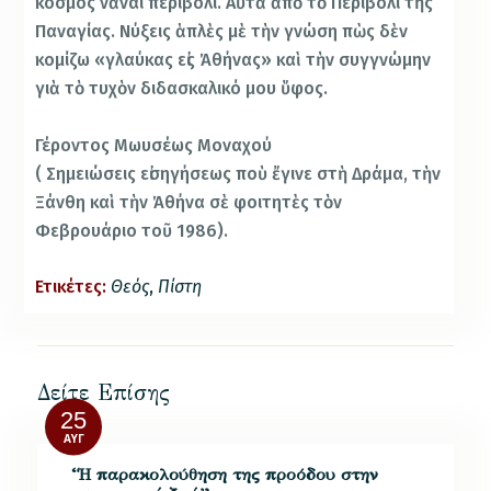
κόσμος νἄναι περιβόλι. Αὐτὰ ἀπὸ τὸ Περιβόλι τῆς
Παναγίας. Νύξεις ἁπλὲς μὲ τὴν γνώση πὼς δὲν
κομίζω «γλαύκας εἰς Ἀθήνας» καὶ τὴν συγγνώμην
γιὰ τὸ τυχὸν διδασκαλικό μου ὕφος.
Γέροντος Μωυσέως Μοναχού
( Σημειώσεις εἰσηγήσεως ποὺ ἔγινε στὴ Δράμα, τὴν
Ξάνθη καὶ τὴν Ἀθήνα σὲ φοιτητὲς τὸν
Φεβρουάριο τοῦ 1986).
Ετικέτες:
Θεός
,
Πίστη
Δείτε Επίσης
25
ΑΥΓ
“Η παρακολούθηση της προόδου στην