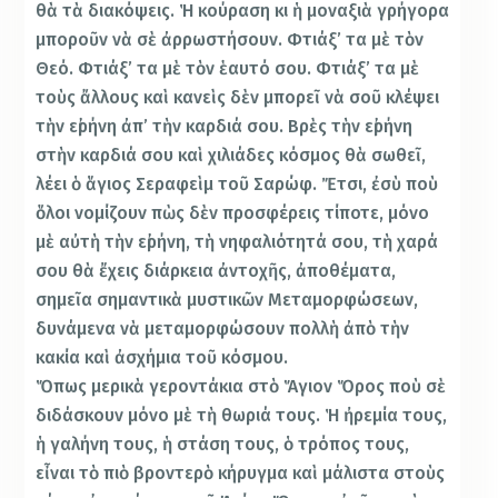
θὰ τὰ διακόψεις. Ἡ κούραση κι ἡ μοναξιὰ γρήγορα
μποροῦν νὰ σὲ ἀρρωστήσουν. Φτιάξ’ τα μὲ τὸν
Θεό. Φτιάξ’ τα μὲ τὸν ἑαυτό σου. Φτιάξ’ τα μὲ
τοὺς ἄλλους καὶ κανεὶς δὲν μπορεῖ νὰ σοῦ κλέψει
τὴν εἰρήνη ἀπ’ τὴν καρδιά σου. Βρὲς τὴν εἰρήνη
στὴν καρδιά σου καὶ χιλιάδες κόσμος θὰ σωθεῖ,
λέει ὁ ἅγιος Σεραφεὶμ τοῦ Σαρώφ. Ἔτσι, ἐσὺ ποὺ
ὅλοι νομίζουν πὼς δὲν προσφέρεις τίποτε, μόνο
μὲ αὐτὴ τὴν εἰρήνη, τὴ νηφαλιότητά σου, τὴ χαρά
σου θὰ ἔχεις διάρκεια ἀντοχῆς, ἀποθέματα,
σημεῖα σημαντικὰ μυστικῶν Μεταμορφώσεων,
δυνάμενα νὰ μεταμορφώσουν πολλὴ ἀπὸ τὴν
κακία καὶ ἀσχήμια τοῦ κόσμου.
Ὅπως μερικὰ γεροντάκια στὸ Ἅγιον Ὅρος ποὺ σὲ
διδάσκουν μόνο μὲ τὴ θωριά τους. Ἡ ἠρεμία τους,
ἡ γαλήνη τους, ἡ στάση τους, ὁ τρόπος τους,
εἶναι τὸ πιὸ βροντερὸ κήρυγμα καὶ μάλιστα στοὺς