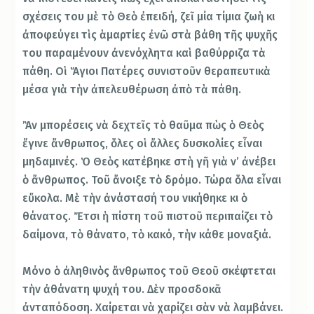
σχέσεις του μὲ τὸ Θεὸ ἐπειδή, ζεῖ μία τίμια ζωὴ κι
ἀποφεύγει τὶς ἁμαρτίες ἐνῶ στὰ βάθη τῆς ψυχῆς
του παραμένουν ἀνενόχλητα καὶ βαθύρριζα τὰ
πάθη. Οἱ Ἅγιοι Πατέρες συνιστοῦν θεραπευτικὰ
μέσα γιὰ τὴν ἀπελευθέρωση ἀπὸ τὰ πάθη.
Ἂν μπορέσεις νὰ δεχτεῖς τὸ θαῦμα πὼς ὁ Θεὸς
ἔγινε ἄνθρωπος, ὅλες οἱ ἄλλες δυσκολίες εἶναι
μηδαμινές. Ὁ Θεὸς κατέβηκε στὴ γῆ γιὰ ν’ ἀνέβει
ὁ ἄνθρωπος. Τοῦ ἄνοιξε τὸ δρόμο. Τώρα ὅλα εἶναι
εὔκολα. Μὲ τὴν ἀνάστασή του νικήθηκε κι ὁ
θάνατος. Ἔτσι ἡ πίστη τοῦ πιστοῦ περιπαίζει τὸ
δαίμονα, τὸ θάνατο, τὸ κακό, τὴν κάθε μοναξιά.
Μόνο ὁ ἀληθινὸς ἄνθρωπος τοῦ Θεοῦ σκέφτεται
τὴν ἀθάνατη ψυχή του. Δὲν προσδοκᾶ
ἀνταπόδοση. Χαίρεται νὰ χαρίζει σὰν νὰ λαμβάνει.