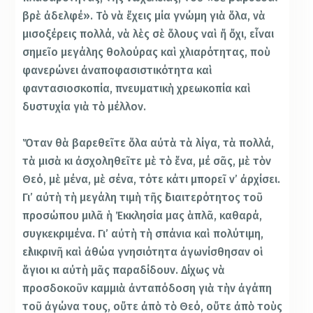
βρὲ ἀδελφέ». Τὸ νὰ ἔχεις μία γνώμη γιὰ ὅλα, νὰ
μισοξέρεις πολλά, νὰ λὲς σὲ ὅλους ναὶ ἤ ὄχι, εἶναι
σημεῖο μεγάλης θολούρας καὶ χλιαρότητας, ποὺ
φανερώνει ἀναποφασιστικότητα καὶ
φαντασιοσκοπία, πνευματικὴ χρεωκοπία καὶ
δυστυχία γιὰ τὸ μέλλον.
Ὅταν θὰ βαρεθεῖτε ὅλα αὐτὰ τὰ λίγα, τὰ πολλά,
τὰ μισὰ κι ἀσχοληθεῖτε μὲ τὸ ἕνα, μέ σᾶς, μὲ τὸν
Θεό, μὲ μένα, μὲ σένα, τότε κάτι μπορεῖ ν’ ἀρχίσει.
Γι’ αὐτὴ τὴ μεγάλη τιμὴ τῆς ἰδιαιτερότητος τοῦ
προσώπου μιλᾶ ἡ Ἐκκλησία μας ἁπλᾶ, καθαρά,
συγκεκριμένα. Γι’ αὐτὴ τὴ σπάνια καὶ πολύτιμη,
εἰλικρινῆ καὶ ἀθώα γνησιότητα ἀγωνίσθησαν οἱ
ἅγιοι κι αὐτὴ μᾶς παραδίδουν. Δίχως νὰ
προσδοκοῦν καμμιὰ ἀνταπόδοση γιὰ τὴν ἀγάπη
τοῦ ἀγώνα τους, οὔτε ἀπὸ τὸ Θεό, οὔτε ἀπὸ τοὺς