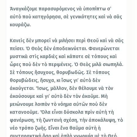
Ἀναγκάζομε παρασυρόμενος νὰ ὑποπίπτω σ’
αὐτὸ ποὺ κατηγόρησα, σὲ γενικότητες καὶ νὰ σᾶς
κουράζω.
Κανεὶς δὲν μπορεῖ νὰ μιλήσει περὶ Θεοῦ καὶ νὰ σᾶς
πείσει. Ὁ Θεὸς δὲν ἀποδεικνύεται. Φανερώνεται
μυστικὰ στὶς καρδιὲς καὶ κάποτε σὲ τόπους καὶ
ὧρες ποὺ δὲν τὸ περιμένεις. Ὁ Θεὸς μιλᾶ σιωπηλά.
Σὲ τόπους ἥσυχους, θορυβωδῶς. Σὲ τόπους
θορυβώδεις, ἥσυχα, κι ἴσως γι’ αὐτὸ δὲν
ἀκούγεται. Ἴσως, μᾶλλον, δὲν θέλουμε νὰ τὸν
ἀκούσουμε καὶ γι’ αὐτὸ δὲν τὸν ἀκοῦμε. Μὴ
μειώνουμε λοιπὸν τὸ νόημα αὐτῶν ποὺ δὲν
κατανοοῦμε. Ὅλα εἶναι δύσκολα πρὶν αὐτὴ τὴ
φανέρωση, τὴ ζωντανὴ σχέση, τὴν ἀποκάλυψη, τὸ
νέο τρόπο ζωῆς. Εἶναι ἕνα θαῦμα αὐτὴ ἡ
συνταρακτικὴ ὅσο καὶ ἁπλὴ γνωριμία μὲ τὸ Θεό.