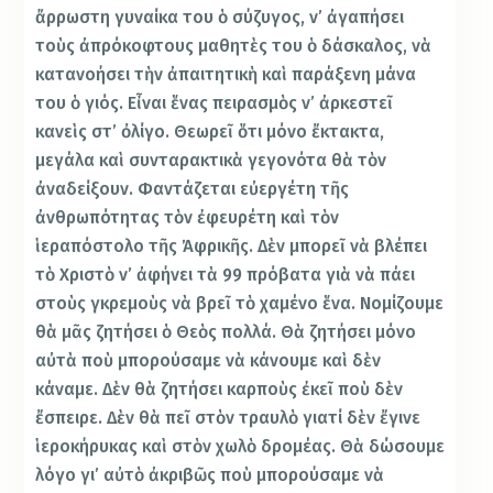
ἄρρωστη γυναίκα του ὁ σύζυγος, ν’ ἀγαπήσει
τοὺς ἀπρόκοφτους μαθητὲς του ὁ δάσκαλος, νὰ
κατανοήσει τὴν ἀπαιτητικὴ καὶ παράξενη μάνα
του ὁ γιός. Εἶναι ἕνας πειρασμὸς ν’ ἀρκεστεῖ
κανεὶς στ’ ὀλίγο. Θεωρεῖ ὅτι μόνο ἔκτακτα,
μεγάλα καὶ συνταρακτικὰ γεγονότα θὰ τὸν
ἀναδείξουν. Φαντάζεται εὐεργέτη τῆς
ἀνθρωπότητας τὸν ἐφευρέτη καὶ τὸν
ἱεραπόστολο τῆς Ἀφρικῆς. Δὲν μπορεῖ νὰ βλέπει
τὸ Χριστὸ ν’ ἀφήνει τὰ 99 πρόβατα γιὰ νὰ πάει
στοὺς γκρεμοὺς νὰ βρεῖ τὸ χαμένο ἕνα. Νομίζουμε
θὰ μᾶς ζητήσει ὁ Θεὸς πολλά. Θὰ ζητήσει μόνο
αὐτὰ ποὺ μπορούσαμε νὰ κάνουμε καὶ δὲν
κάναμε. Δὲν θὰ ζητήσει καρποὺς ἐκεῖ ποὺ δὲν
ἔσπειρε. Δὲν θὰ πεῖ στὸν τραυλὸ γιατί δὲν ἔγινε
ἱεροκήρυκας καὶ στὸν χωλὸ δρομέας. Θὰ δώσουμε
λόγο γι’ αὐτὸ ἀκριβῶς ποὺ μπορούσαμε νὰ