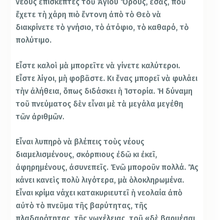
νέους ἐπισκέπτες τοῦ Ἁγίου Ὅρους, ἐσᾶς, ποὺ
ἔχετε τὴ χάρη πιὸ ἔντονη ἀπὸ τὸ Θεὸ νὰ
διακρίνετε τὸ γνήσιο, τὸ ἀτόφιο, τὸ καθαρό, τὸ
πολύτιμο.
Εἶστε καλοὶ μὰ μπορεῖτε νὰ γίνετε καλύτεροι.
Εἶστε λίγοι, μὴ φοβᾶστε. Κι ἕνας μπορεῖ νὰ φυλάει
τὴν ἀλήθεια, ὅπως διδάσκει ἡ Ἱστορία. Ἡ δύναμη
τοῦ πνεύματος δὲν εἶναι μὲ τὰ μεγάλα μεγέθη
τῶν ἀριθμῶν.
Εἶναι λυπηρὸ νὰ βλέπεις τοὺς νέους
διαμελισμένους, σκόρπιους ἐδῶ κι ἐκεῖ,
ἀφηρημένους, ἀσυνεπεῖς. Ἐνῶ μποροῦν πολλά. Ἂς
κάνει κανεὶς πολὺ λιγότερα, μὰ ὁλοκληρωμένα.
Εἶναι κρίμα νάχει κατακυριευτεῖ ἡ νεολαία ἀπὸ
αὐτὸ τὸ πνεῦμα τῆς βαρύτητας, τῆς
πλαδαρότητας, τῆς νωχέλειας, τοῦ «δὲ βαρυέσαι