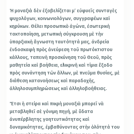
Ἡ μοναξιὰ δὲν ἐξοβελίζεται μ’ εὐφυεῖς συνταγὲς
ψυχολόγων, κοινωνιολόγων, συγγραφέων καὶ
κηρύκων. Θέλει προσωπικὸ ἀγώνα, ἐσωτερικὴ
τακτοποίηση, μετωπικὴ σύγκρουση μὲ τὴν
ὑπαρξιακὴ ἄγνωστη ταυτότητά μας, ἀνδρεία
ἐνδοσκαφὴ πρὸς ἀνεύρεση τοῦ πρωτόκτιστου
κάλλους, ταπεινὴ προσκύνηση τοῦ Θεοῦ, πρὸς
μαθητεία καὶ βοήθεια, εἰλικρινῆ καὶ τίμια ἔξοδο
πρὸς συνάντηση τῶν ἄλλων, μὲ πνεῦμα θυσίας, μὲ
διάθεση κατανοήσεως καὶ παραδοχῆς,
ἀλληλοσυμπληρώσεως καὶ ἀλληλοβοήθειας.
Ἔτσι ἡ στείρα καὶ πικρὴ μοναξιὰ μπορεῖ νὰ
μεταβληθεῖ σὲ γόνιμη πηγή, μὲ ὕδατα
ἀνυπέρβλητης γοητευτικότητας καὶ
δυναμικότητας, ἐμβαθύνοντας στὴν ὁλότητά του