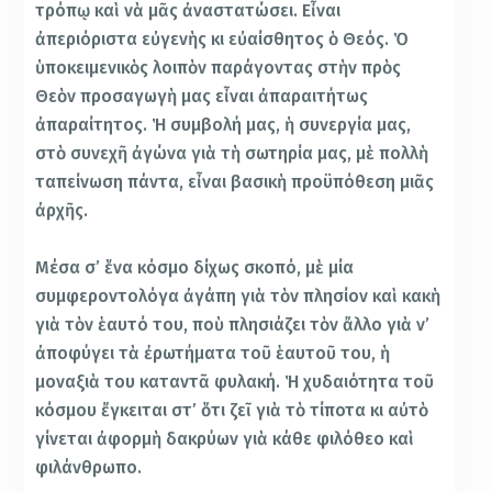
τρόπῳ καὶ νὰ μᾶς ἀναστατώσει. Εἶναι
ἀπεριόριστα εὐγενὴς κι εὐαίσθητος ὁ Θεός. Ὁ
ὑποκειμενικὸς λοιπὸν παράγοντας στὴν πρὸς
Θεὸν προσαγωγὴ μας εἶναι ἀπαραιτήτως
ἀπαραίτητος. Ἡ συμβολή μας, ἡ συνεργία μας,
στὸ συνεχῆ ἀγώνα γιὰ τὴ σωτηρία μας, μὲ πολλὴ
ταπείνωση πάντα, εἶναι βασικὴ προϋπόθεση μιᾶς
ἀρχῆς.
Μέσα σ’ ἕνα κόσμο δίχως σκοπό, μὲ μία
συμφεροντολόγα ἀγάπη γιὰ τὸν πλησίον καὶ κακὴ
γιὰ τὸν ἑαυτό του, ποὺ πλησιάζει τὸν ἄλλο γιὰ ν’
ἀποφύγει τὰ ἐρωτήματα τοῦ ἑαυτοῦ του, ἡ
μοναξιὰ του καταντᾶ φυλακή. Ἡ χυδαιότητα τοῦ
κόσμου ἔγκειται στ’ ὅτι ζεῖ γιὰ τὸ τίποτα κι αὐτὸ
γίνεται ἀφορμὴ δακρύων γιὰ κάθε φιλόθεο καὶ
φιλάνθρωπο.