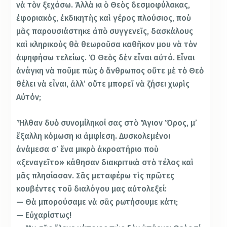
νὰ τὸν ξεχάσω. Ἀλλὰ κι ὁ Θεὸς δεσμοφύλακας,
ἐφοριακός, ἐκδικητὴς καὶ γέρος πλούσιος, ποὺ
μᾶς παρουσιάστηκε ἀπὸ συγγενεῖς, δασκάλους
καὶ κληρικοὺς θὰ θεωροῦσα καθῆκον μου νὰ τὸν
ἀψηφήσω τελείως. Ὁ Θεὸς δὲν εἶναι αὐτό. Εἶναι
ἀνάγκη νὰ ποῦμε πὼς ὁ ἄνθρωπος οὔτε μὲ τὸ Θεὸ
θέλει νὰ εἶναι, ἀλλ’ οὔτε μπορεῖ νὰ ζήσει χωρὶς
Αὐτόν;
Ἦλθαν δυὸ συνομίληκοί σας στὸ Ἅγιον Ὅρος, μ’
ἔξαλλη κόμωση κι ἀμφίεση. Δυσκολεμένοι
ἀνάμεσα σ’ ἕνα μικρὸ ἀκροατήριο ποὺ
«ξεναγεῖτο» κάθησαν διακριτικὰ στὸ τέλος καὶ
μᾶς πλησίασαν. Σᾶς μεταφέρω τὶς πρῶτες
κουβέντες τοῦ διαλόγου μας αὐτολεξεί:
— Θὰ μπορούσαμε νὰ σᾶς ρωτήσουμε κάτι;
— Εὐχαρίστως!