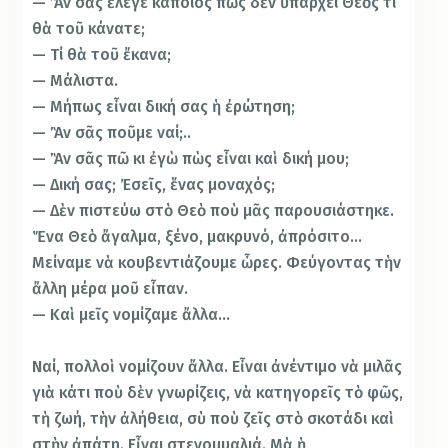
— Ἂν σᾶς ἔλεγε κάποιος πὼς δὲν ὑπάρχει Θεὸς τί
θὰ τοῦ κάνατε;
— Τί θὰ τοῦ ἔκανα;
— Μάλιστα.
— Μήπως εἶναι δική σας ἡ ἐρώτηση;
— Ἂν σᾶς ποῦμε ναί;..
— Ἂν σᾶς πῶ κι ἐγὼ πὼς εἶναι καὶ δική μου;
— Δική σας; Ἐσεῖς, ἕνας μοναχός;
— Δὲν πιστεύω στὸ Θεὸ ποὺ μᾶς παρουσιάστηκε.
Ἕνα Θεὸ ἄγαλμα, ξένο, μακρυνό, ἀπρόσιτο…
Μείναμε νὰ κουβεντιάζουμε ὧρες. Φεύγοντας τὴν
ἄλλη μέρα μοῦ εἶπαν.
— Καὶ μεῖς νομίζαμε ἄλλα…
Ναί, πολλοὶ νομίζουν ἄλλα. Εἶναι ἀνέντιμο νὰ μιλᾶς
γιὰ κάτι ποὺ δὲν γνωρίζεις, νὰ κατηγορεῖς τὸ φῶς,
τὴ ζωή, τὴν ἀλήθεια, σὺ ποὺ ζεῖς στὸ σκοτάδι καὶ
στὴν ἀπάτη. Εἶναι στενομυαλιά. Μὰ ἡ