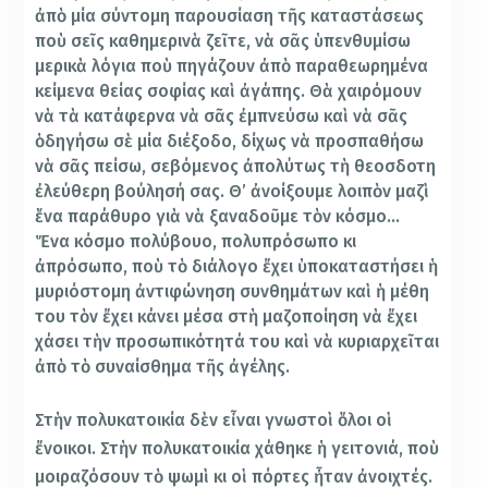
ἀπὸ μία σύντομη παρουσίαση τῆς καταστάσεως
ποὺ σεῖς καθημερινὰ ζεῖτε, νὰ σᾶς ὑπενθυμίσω
μερικὰ λόγια ποὺ πηγάζουν ἀπὸ παραθεωρημένα
κείμενα θείας σοφίας καὶ ἀγάπης. Θὰ χαιρόμουν
νὰ τὰ κατάφερνα νὰ σᾶς ἐμπνεύσω καὶ νὰ σᾶς
ὁδηγήσω σὲ μία διέξοδο, δίχως νὰ προσπαθήσω
νὰ σᾶς πείσω, σεβόμενος ἀπολύτως τὴ θεοσδοτη
ἐλεύθερη βούλησή σας. Θ’ ἀνοίξουμε λοιπὸν μαζὶ
ἕνα παράθυρο γιὰ νὰ ξαναδοῦμε τὸν κόσμο…
Ἕνα κόσμο πολύβουο, πολυπρόσωπο κι
ἀπρόσωπο, ποὺ τὸ διάλογο ἔχει ὑποκαταστήσει ἡ
μυριόστομη ἀντιφώνηση συνθημάτων καὶ ἡ μέθη
του τὸν ἔχει κάνει μέσα στὴ μαζοποίηση νὰ ἔχει
χάσει τὴν προσωπικότητά του καὶ νὰ κυριαρχεῖται
ἀπὸ τὸ συναίσθημα τῆς ἀγέλης.
Στὴν πολυκατοικία δὲν εἶναι γνωστοὶ ὅλοι οἱ
ἔνοικοι. Στὴν πολυκατοικία χάθηκε ἡ γειτονιά, ποὺ
μοιραζόσουν τὸ ψωμὶ κι οἱ πόρτες ἦταν ἀνοιχτές.