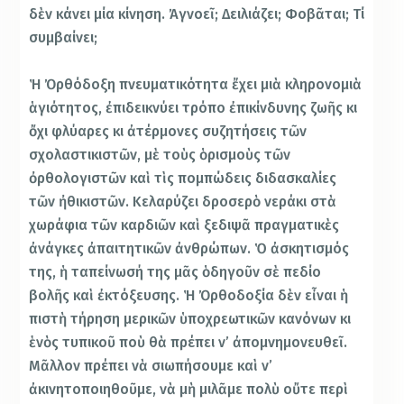
δὲν κάνει μία κίνηση. Ἀγνοεῖ; Δειλιάζει; Φοβᾶται; Τί
συμβαίνει;
Ἡ Ὀρθόδοξη πνευματικότητα ἔχει μιὰ κληρονομιὰ
ἁγιότητος, ἐπιδεικνύει τρόπο ἐπικίνδυνης ζωῆς κι
ὄχι φλύαρες κι ἀτέρμονες συζητήσεις τῶν
σχολαστικιστῶν, μὲ τοὺς ὁρισμοὺς τῶν
ὀρθολογιστῶν καὶ τὶς πομπώδεις διδασκαλίες
τῶν ἠθικιστῶν. Κελαρύζει δροσερὸ νεράκι στὰ
χωράφια τῶν καρδιῶν καὶ ξεδιψᾶ πραγματικὲς
ἀνάγκες ἀπαιτητικῶν ἀνθρώπων. Ὁ ἀσκητισμός
της, ἡ ταπείνωσή της μᾶς ὁδηγοῦν σὲ πεδίο
βολῆς καὶ ἐκτόξευσης. Ἡ Ὀρθοδοξία δὲν εἶναι ἡ
πιστὴ τήρηση μερικῶν ὑποχρεωτικῶν κανόνων κι
ἑνὸς τυπικοῦ ποὺ θὰ πρέπει ν’ ἀπομνημονευθεῖ.
Μᾶλλον πρέπει νὰ σιωπήσουμε καὶ ν’
ἀκινητοποιηθοῦμε, νὰ μὴ μιλᾶμε πολὺ οὔτε περὶ