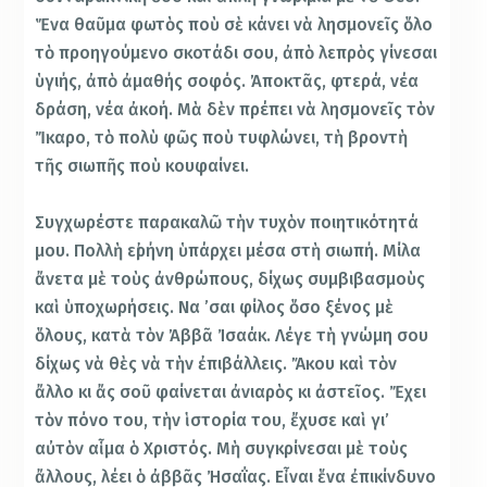
Ἕνα θαῦμα φωτὸς ποὺ σὲ κάνει νὰ λησμονεῖς ὅλο
τὸ προηγούμενο σκοτάδι σου, ἀπὸ λεπρὸς γίνεσαι
ὑγιής, ἀπὸ ἀμαθής σοφός. Ἀποκτᾶς, φτερά, νέα
δράση, νέα ἀκοή. Μὰ δὲν πρέπει νὰ λησμονεῖς τὸν
Ἴκαρο, τὸ πολὺ φῶς ποὺ τυφλώνει, τὴ βροντὴ
τῆς σιωπῆς ποὺ κουφαίνει.
Συγχωρέστε παρακαλῶ τὴν τυχὸν ποιητικότητά
μου. Πολλὴ εἰρήνη ὑπάρχει μέσα στὴ σιωπή. Μίλα
ἄνετα μὲ τοὺς ἀνθρώπους, δίχως συμβιβασμοὺς
καὶ ὑποχωρήσεις. Να ’σαι φίλος ὅσο ξένος μὲ
ὅλους, κατὰ τὸν Ἀββᾶ Ἰσαάκ. Λέγε τὴ γνώμη σου
δίχως νὰ θὲς νὰ τὴν ἐπιβάλλεις. Ἄκου καὶ τὸν
ἄλλο κι ἄς σοῦ φαίνεται ἀνιαρὸς κι ἀστεῖος. Ἔχει
τὸν πόνο του, τὴν ἱστορία του, ἔχυσε καὶ γι’
αὐτὸν αἷμα ὁ Χριστός. Μὴ συγκρίνεσαι μὲ τοὺς
ἄλλους, λέει ὁ ἀββᾶς Ἠσαΐας. Εἶναι ἕνα ἐπικίνδυνο