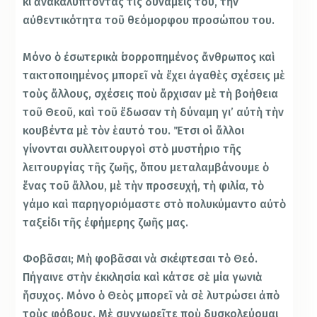
κι ἀνακαλύπτοντας τὶς δυνάμεις του, τὴν
αὐθεντικότητα τοῦ θεόμορφου προσώπου του.
Μόνο ὁ ἐσωτερικὰ ἰσορροπημένος ἄνθρωπος καὶ
τακτοποιημένος μπορεῖ νὰ ἔχει ἀγαθὲς σχέσεις μὲ
τοὺς ἄλλους, σχέσεις ποὺ ἄρχισαν μὲ τὴ βοήθεια
τοῦ Θεοῦ, καὶ τοῦ ἔδωσαν τὴ δύναμη γι’ αὐτὴ τὴν
κουβέντα μὲ τὸν ἑαυτό του. Ἔτσι οἱ ἄλλοι
γίνονται συλλειτουργοὶ στὸ μυστήριο τῆς
λειτουργίας τῆς ζωῆς, ὅπου μεταλαμβάνουμε ὁ
ἕνας τοῦ ἄλλου, μὲ τὴν προσευχή, τὴ φιλία, τὸ
γάμο καὶ παρηγοριόμαστε στὸ πολυκύμαντο αὐτὸ
ταξείδι τῆς ἐφήμερης ζωῆς μας.
Φοβᾶσαι; Μὴ φοβᾶσαι νὰ σκέφτεσαι τὸ Θεό.
Πήγαινε στὴν ἐκκλησία καὶ κάτσε σὲ μία γωνιὰ
ἥσυχος. Μόνο ὁ Θεὸς μπορεῖ νὰ σὲ λυτρώσει ἀπὸ
τοὺς φόβους. Μὲ συγχωρεῖτε ποὺ δυσκολεύομαι