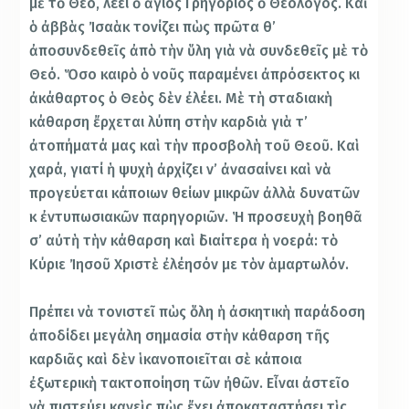
μὲ τὸ Θεό, λέει ὁ ἅγιος Γρηγόριος ὁ Θεολόγος. Καὶ
ὁ ἀββὰς Ἰσαὰκ τονίζει πὼς πρῶτα θ’
ἀποσυνδεθεῖς ἀπὸ τὴν ὕλη γιὰ νὰ συνδεθεῖς μὲ τὸ
Θεό. Ὅσο καιρὸ ὁ νοῦς παραμένει ἀπρόσεκτος κι
ἀκάθαρτος ὁ Θεὸς δὲν ἐλέει. Μὲ τὴ σταδιακὴ
κάθαρση ἔρχεται λύπη στὴν καρδιὰ γιὰ τ’
ἀτοπήματά μας καὶ τὴν προσβολὴ τοῦ Θεοῦ. Καὶ
χαρά, γιατί ἡ ψυχὴ ἀρχίζει ν’ ἀνασαίνει καὶ νὰ
προγεύεται κάποιων θείων μικρῶν ἀλλὰ δυνατῶν
κ ἐντυπωσιακῶν παρηγοριῶν. Ἡ προσευχὴ βοηθᾶ
σ’ αὐτὴ τὴν κάθαρση καὶ ἰδιαίτερα ἡ νοερά: τὸ
Κύριε Ἰησοῦ Χριστὲ ἐλέησόν με τὸν ἁμαρτωλόν.
Πρέπει νὰ τονιστεῖ πὼς ὅλη ἡ ἀσκητικὴ παράδοση
ἀποδίδει μεγάλη σημασία στὴν κάθαρση τῆς
καρδιᾶς καὶ δὲν ἱκανοποιεῖται σὲ κάποια
ἐξωτερικὴ τακτοποίηση τῶν ἠθῶν. Εἶναι ἀστεῖο
νὰ πιστεύει κανεὶς πὼς ἔχει ἀποκαταστήσει τὶς