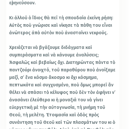
εἰρηνεύσουν.
Κι ἀλλοῦ ὁ ἴδιος θὰ πεῖ τὴ σπουδαία ἐκείνη ρήση:
Αὐτὸς ποὺ γνώρισε καὶ νίκησε τὰ πάθη του εἶναι
ἀνώτερος ἀπὸ αὐτὸν ποὺ ἀνασταίνει νεκρούς.
Χρειάζεται νὰ βγάζουμε διδάγματα καὶ
συμπεράσματα καὶ νὰ κάνουμε ἀναλύσεις;
Ἀσφαλῶς καὶ βεβαίως ὄχι. Διατηρώντας πάντα τὸ
παντζούρι ἀνοιχτό, τοῦ παραθύρου ποὺ ἀνοίξαμε
μαζί, σ’ ἕνα κόσμο ἄκοσμο κι ὄχι κόσμημα,
πεπτωκότα καὶ συγχυσμένο, ποὺ ὅμως μπορεῖ ἂν
θέλει νὰ σπάσει τὸ κέλυφος ποὺ δὲν τὸν ἀφήνει ν’
ἀνασάνει ἐλεύθερα κι ἡ μοναξιά του νὰ γίνει
εὐεργετικὴ μὲ τὴν αὐτογνωσία, τὴ μνήμη τοῦ
Θεοῦ, τὴ μελέτη. Ἑτοιμασία καὶ ὁδὸς πρὸς
συνάντηση τοῦ Θεοῦ καὶ τῶν πλασμάτων του κι ὁ