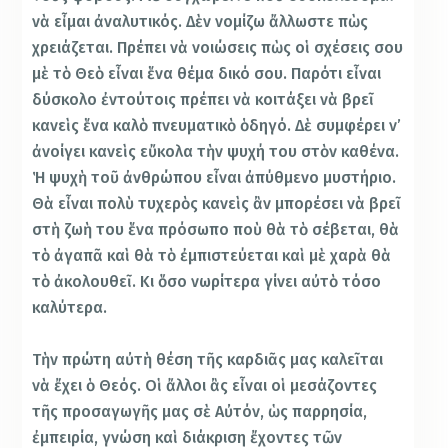
νὰ εἶμαι ἀναλυτικός. Δὲν νομίζω ἄλλωστε πὼς
χρειάζεται. Πρέπει νὰ νοιώσεις πὼς οἱ σχέσεις σου
μὲ τὸ Θεὸ εἶναι ἕνα θέμα δικό σου. Παρότι εἶναι
δύσκολο ἐντούτοις πρέπει νὰ κοιτάξει νὰ βρεῖ
κανεὶς ἕνα καλὸ πνευματικὸ ὁδηγό. Δὲ συμφέρει ν’
ἀνοίγει κανεὶς εὔκολα τὴν ψυχή του στὸν καθένα.
Ἡ ψυχὴ τοῦ ἀνθρώπου εἶναι ἀπύθμενο μυστήριο.
Θὰ εἶναι πολὺ τυχερὸς κανεὶς ἂν μπορέσει νὰ βρεῖ
στὴ ζωὴ του ἕνα πρόσωπο ποὺ θὰ τὸ σέβεται, θὰ
τὸ ἀγαπᾶ καὶ θὰ τὸ ἐμπιστεύεται καὶ μὲ χαρὰ θὰ
τὸ ἀκολουθεῖ. Κι ὅσο νωρίτερα γίνει αὐτὸ τόσο
καλύτερα.
Τὴν πρώτη αὐτὴ θέση τῆς καρδιᾶς μας καλεῖται
νὰ ἔχει ὁ Θεός. Οἱ ἄλλοι ἂς εἶναι οἱ μεσάζοντες
τῆς προσαγωγῆς μας σὲ Αὐτόν, ὡς παρρησία,
ἐμπειρία, γνώση καὶ διάκριση ἔχοντες τῶν