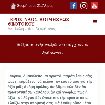
Θεομήτορος 21, Άλιμος
ΙΕΡΌΣ ΝΑΌΣ ΚΟΙΜΉΣΕΩΣ
ΘΕΟΤΌΚΟΥ
Άνω Καλαμακίου Θεομήτορος
Διέξοδοι στὴ μοναξιὰ τοῦ σύγχρονου
ἀνθρώπου
Εἰλικρινά, δυσκολεύομαι ἀρκετά, παρότι ἴσως σᾶς
φανεῖ παράξενο, νὰ πείσω τὸν ἑαυτό μου γιὰ τὴν
ἀξία μιᾶς ἀκόμη ὁμιλίας. Φοβᾶμαι πὼς δὲν θὰ
πρωτοτυπήσω καθόλου, ἂν καὶ γνωρίζω πὼς ἡ
ἀξία τοῦ λόγου δὲν ἔγκειται στὴν πρωτοτυπία.
Ἐλπίζω στὴν ὑπομονή σας. Θὰ ἐπιθυμοῦσα μέσα