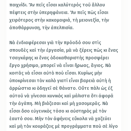
παιχνίδι. Ἂν πεῖς εἶσαι καλύτερός τοῦ ἄλλου
πέφτεις στὴν ὑπερηφάνεια. Ἂν πεῖς πὼς εἶσαι
χειρότερος στὴν κακομοιριά, τὴ μειονεξία, τὴν
ἀποθάρρυνση, τὴν ἀπελπισία.
Νὰ ἐνδιαφέρεσαι γιὰ τὴν πρόοδό σου στὶς
σπουδὲς καὶ τὴν ἐργασία, μὰ νὰ ξέρεις πὼς κι ἕνας
τσαγκάρης κι ἕνας ὁδοκαθαριστὴς προσφέρει
ἔργο χρήσιμο, μπορεῖ νὰ εἶναι ἥρωας, ἅγιος. Νὰ
κοιτᾶς νὰ εἶσαι αὐτὸ ποὺ εἶσαι. Κυρίως μὴν
ὑποκρίνεσαι τὸν καλὸ γιατί εἶναι βαρειὰ αὐτὴ ἡ
ἀρρώστια κι ὁδηγεῖ σὲ θάνατο. Οὔτε πάλι ὡς ἐξ
αὐτοῦ νὰ γίνεσαι κυνικὸς καὶ μάλιστα ὅτι ἀφορᾶ
τὴν ἀγάπη. Μὴ βιάζεσαι καὶ μὴ χασομερᾶς. Νὰ
εἶσαι ὅσο εὐγενικὸς τόσο κι αὐστηρὸς μὲ τὸν
ἑαυτό σου. Μὴν τὸν ἀφήνεις εὔκολα νὰ χαζεύει
καὶ μὴ τὸν κουράζεις μὲ προγράμματα ποὺ σὲ λίγο