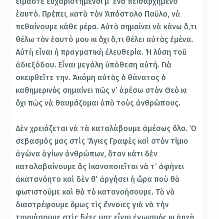
εἴμαστε εὐχαριστημένοι μ’ ἕνα πειθαρχημένο
ἑαυτό. Πρέπει, κατὰ τὸν Ἀπόστολο Παῦλο, νὰ
πεθαίνουμε κάθε μέρα. Αὐτὸ σημαίνει νὰ κάνω ὅ,τι
θέλω τὸν ἑαυτό μου κι ὄχι ὅ,τι θέλει αὐτὸς ἐμένα.
Αὐτὴ εἶναι ἡ πραγματικὴ ἐλευθερία. Ἡ λύση τοῦ
ἀδιεξόδου. Εἶναι μεγάλη ὑπόθεση αὐτή. Γιὰ
σκεφθεῖτε την. Ἀκόμη αὐτὸς ὁ θάνατος ὁ
καθημερινὸς σημαίνει πῶς ν’ ἀρέσω στὸν Θεὸ κι
ὄχι πῶς νὰ θαυμάζομαι ἀπὸ τοὺς ἀνθρώπους.
Δὲν χρειάζεται νὰ τὰ καταλάβουμε ἀμέσως ὅλα. Ὁ
σεβασμός μας στὶς Ἅγιες Γραφὲς καὶ στὸν τίμιο
ἀγώνα ἁγίων ἀνθρώπων, ὅταν κάτι δὲν
καταλαβαίνουμε ἂς ἱκανοποιεῖται νὰ τ’ ἀφήνει
ἀκατανόητο καὶ δὲν θ’ ἀργήσει ἡ ὥρα ποὺ θὰ
φωτιστοῦμε καὶ θὰ τὸ κατανοήσουμε. Τὸ νὰ
διαστρέφουμε ὅμως τὶς ἔννοιες γιὰ νὰ τὴν
ταιριάσουμε στὶς ἰδέες μας εἶναι ἐγωισμὸς κι ἀρχὴ