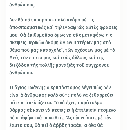
ἀνθρώπους.
Δὲν θὰ σᾶς κουράσω πολὺ ἀκόμα μὲ τὶς
ἀποσπασματικὲς καὶ τηλεγραφικὲς αὐτὲς φράσεις
μου. Θὰ ἐπιθυμοῦσα ὅμως νὰ σᾶς μεταφέρω τὶς
σκέψεις μερικῶν ἀκόμη ἁγίων Πατέρων μας στὸ
θέμα ποὺ μᾶς ἀπασχολεῖ, τῶν σχέσεών μας μὲ τὸ
Θεό, τὸν ἑαυτό μας καὶ τοὺς ἄλλους καὶ τῆς
διεξόδου τῆς πολλῆς μοναξιᾶς τοῦ συγχρόνου
ἀνθρώπου.
Ὁ ἅγιος Ἰωάννης ὁ Χρυσόστομος λέγει πὼς δὲν
εἶναι ὁ ἄνθρωπος καλὸ οὔτε πολὺ νὰ ξεθαρρεύει
οὔτε ν’ ἀπελπίζεται. Τὸ νὰ ἔχεις παράτολμο
θάρρος σὲ κάνει νὰ πέσεις κι ἡ ἀπελπισία πεσμένο
δὲ σ’ ἀφήνει νὰ σηκωθεῖς. Ἂς εἰρηνεύσεις μὲ τὸν
ἑαυτό σου, θὰ πεῖ ὁ ἀββᾶς Ἰσαάκ, κι ὅλα θὰ