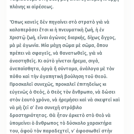
πλάνης κι αἱρέσεως.
Ὅπως κανεὶς δὲν πηγαίνει στὸ στρατὸ γιὰ νὰ
καλοπεράσει ἔτσι κι ἡ πνευματικὴ ζωή, ἡ ἐν
Χριστῷ ζωή, εἶναι ἀγώνας διαρκής, δίχως ἄγχος,
μὰ μὲ ἀγωνία. Μία μάχη σῶμα μὲ σῶμα, ὅπου
πρέπει νὰ σφαγεῖς, νὰ θανατωθεῖς, γιὰ νὰ
ἀναστηθεῖς. Κι αὐτὸ γίνεται ἤρεμα, σιγά,
ἀνεπαίσθητα, ἀργὰ ἤ σύντομα, ἀνάλογα μὲ τὸν
πόθο καὶ τὴν ἀγαπητικὴ βούληση τοῦ Θεοῦ.
Προσκαλεῖ συνεχῶς, προκαλεῖ ἐπιτηδείως κι
εὐγενῶς ὁ Θεός, ὁ Θεὸς τὸν ἄνθρωπο, νὰ δώσει
στὸν ἑαυτὸ χρόνο, νὰ ἠρεμήσει καὶ νὰ σκεφτεῖ καὶ
νὰ μὴ ζεῖ σ’ ἕνα συνεχῆ στρόβιλο
δραστηριότητας. Θὰ ἦταν ἀρκετὸ στὸ Θεὸ νὰ
ὑπομείνει ὁ ἄνθρωπος τὸ δύσκολο χαρακτήρα
του, ἀφοῦ τὸν παραδεχτεῖ, ν’ ἀφοσιωθεῖ στὴν