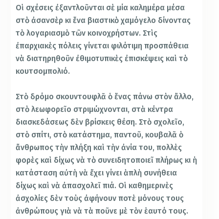
Οἱ σχέσεις ἐξαντλοῦνται σὲ μία καλημέρα μέσα
στὸ ἀσανσὲρ κι ἕνα βιαστικὸ χαμόγελο δίνοντας
τὸ λογαριασμὸ τῶν κοινοχρήστων. Στὶς
ἐπαρχιακὲς πόλεις γίνεται φιλότιμη προσπάθεια
νὰ διατηρηθοῦν ἐθιμοτυπικὲς ἐπισκέψεις καὶ τὸ
κουτσομπολιό.
Στὸ δρόμο σκουντουφλᾶ ὁ ἕνας πάνω στὸν ἄλλο,
στὸ λεωφορεῖο στριμώχνονται, στὰ κέντρα
διασκεδάσεως δὲν βρίσκεις θέση. Στὸ σχολεῖο,
στὸ σπίτι, στὸ κατάστημα, παντοῦ, κουβαλᾶ ὁ
ἄνθρωπος τὴν πλήξη καὶ τὴν ἀνία του, πολλὲς
φορὲς καὶ δίχως νὰ τὸ συνειδητοποιεῖ πλήρως κι ἡ
κατάσταση αὐτὴ νὰ ἔχει γίνει ἁπλὴ συνήθεια
δίχως καὶ νὰ ἀπασχολεῖ πιά. Οἱ καθημερινὲς
ἀσχολίες δὲν τοὺς ἀφήνουν ποτὲ μόνους τους
ἀνθρώπους γιὰ νὰ τὰ ποῦνε μὲ τὸν ἑαυτό τους.