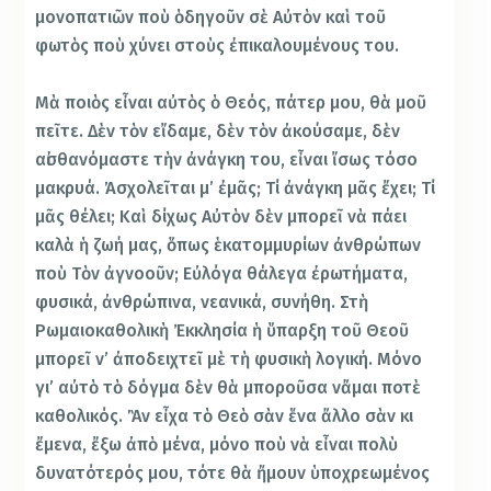
μονοπατιῶν ποὺ ὁδηγοῦν σὲ Αὐτὸν καὶ τοῦ
φωτὸς ποὺ χύνει στοὺς ἐπικαλουμένους του.
Μὰ ποιὸς εἶναι αὐτὸς ὁ Θεός, πάτερ μου, θὰ μοῦ
πεῖτε. Δὲν τὸν εἴδαμε, δὲν τὸν ἀκούσαμε, δὲν
αἰσθανόμαστε τὴν ἀνάγκη του, εἶναι ἴσως τόσο
μακρυά. Ἀσχολεῖται μ’ ἐμᾶς; Τί ἀνάγκη μᾶς ἔχει; Τί
μᾶς θέλει; Καὶ δίχως Αὐτὸν δὲν μπορεῖ νὰ πάει
καλὰ ἡ ζωή μας, ὅπως ἑκατομμυρίων ἀνθρώπων
ποὺ Τὸν ἀγνοοῦν; Εὐλόγα θάλεγα ἐρωτήματα,
φυσικά, ἀνθρώπινα, νεανικά, συνήθη. Στὴ
Ρωμαιοκαθολικὴ Ἐκκλησία ἡ ὕπαρξη τοῦ Θεοῦ
μπορεῖ ν’ ἀποδειχτεῖ μὲ τὴ φυσικὴ λογική. Μόνο
γι’ αὐτὸ τὸ δόγμα δὲν θὰ μποροῦσα νἄμαι ποτὲ
καθολικός. Ἂν εἶχα τὸ Θεὸ σὰν ἕνα ἄλλο σὰν κι
ἔμενα, ἔξω ἀπὸ μένα, μόνο ποὺ νὰ εἶναι πολὺ
δυνατότερός μου, τότε θὰ ἤμουν ὑποχρεωμένος