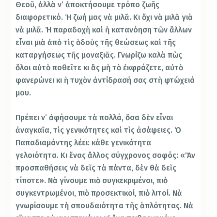
Θεοῦ, ἀλλὰ ν’ ἀποκτήσουμε τρόπο ζωῆς
διαφορετικό. Ἡ ζωή μας νὰ μιλᾶ. Κι ὄχι νὰ μιλᾶ γιὰ
νὰ μιλᾶ. Ἡ παραδοχὴ καὶ ἡ κατανόηση τῶν ἄλλων
εἶναι μιὰ ἀπὸ τὶς ὁδοὺς τῆς θεώσεως καὶ τῆς
καταργήσεως τῆς μοναξιᾶς. Γνωρίζω καλὰ πὼς
ὅλοι αὐτὸ ποθεῖτε κι ἂς μὴ τὸ ἐκφράζετε, αὐτὸ
φανερώνει κι ἡ τυχὸν ἀντίδρασή σας στὴ φτώχειά
μου.
Πρέπει ν’ ἀφήσουμε τὰ πολλά, ὅσα δὲν εἶναι
ἀναγκαῖα, τὶς γενικότητες καὶ τὶς ἀσάφειες. Ὁ
Παπαδιαμάντης λέει: κάθε γενικότητα
γελοιότητα. Κι ἕνας ἄλλος σύγχρονος σοφός: «Ἂν
προσπαθήσεις νὰ δεῖς τὰ πάντα, δὲν θὰ δεῖς
τίποτε». Νὰ γίνουμε πιὸ συγκεκριμένοι, πιὸ
συγκεντρωμένοι, πιὸ προσεκτικοί, πιὸ λιτοί. Νὰ
γνωρίσουμε τὴ σπουδαιότητα τῆς ἁπλότητας. Νὰ