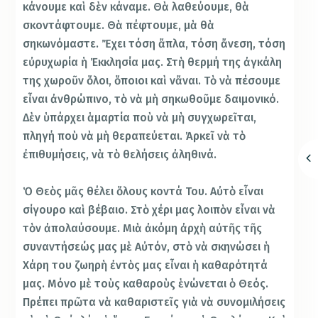
κάνουμε καὶ δὲν κάναμε. Θὰ λαθεύουμε, θὰ
σκοντάφτουμε. Θὰ πέφτουμε, μὰ θὰ
σηκωνόμαστε. Ἔχει τόση ἄπλα, τόση ἄνεση, τόση
εὐρυχωρία ἡ Ἐκκλησία μας. Στὴ θερμή της ἀγκάλη
της χωροῦν ὅλοι, ὅποιοι καὶ νἄναι. Τὸ νὰ πέσουμε
εἶναι ἀνθρώπινο, τὸ νὰ μὴ σηκωθοῦμε δαιμονικό.
Δὲν ὑπάρχει ἁμαρτία ποὺ νὰ μὴ συγχωρεῖται,
πληγή ποὺ νὰ μὴ θεραπεύεται. Ἀρκεῖ νὰ τὸ
ἐπιθυμήσεις, νὰ τὸ θελήσεις ἀληθινά.
Ὁ Θεὸς μᾶς θέλει ὅλους κοντά Του. Αὐτὸ εἶναι
σίγουρο καὶ βέβαιο. Στὸ χέρι μας λοιπὸν εἶναι νὰ
τὸν ἀπολαύσουμε. Μιὰ ἀκόμη ἀρχὴ αὐτῆς τῆς
συναντήσεώς μας μὲ Αὐτόν, στὸ νὰ σκηνώσει ἡ
Χάρη του ζωηρὴ ἐντὸς μας εἶναι ἡ καθαρότητά
μας. Μόνο μὲ τοὺς καθαροὺς ἑνώνεται ὁ Θεός.
Πρέπει πρῶτα νὰ καθαριστεῖς γιὰ νὰ συνομιλήσεις