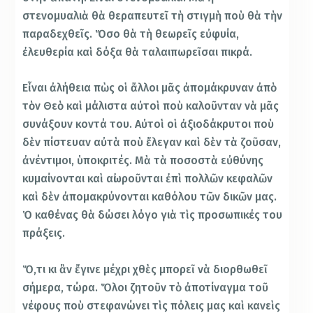
στενομυαλιὰ θὰ θεραπευτεῖ τὴ στιγμὴ ποὺ θὰ τὴν
παραδεχθεῖς. Ὅσο θὰ τὴ θεωρεῖς εὐφυία,
ἐλευθερία καὶ δόξα θὰ ταλαιπωρεῖσαι πικρά.
Εἶναι ἀλήθεια πὼς οἱ ἄλλοι μᾶς ἀπομάκρυναν ἀπὸ
τὸν Θεὸ καὶ μάλιστα αὐτοὶ ποὺ καλοῦνταν νὰ μᾶς
συνάξουν κοντά του. Αὐτοὶ οἱ ἀξιοδάκρυτοι ποὺ
δὲν πίστευαν αὐτὰ ποὺ ἔλεγαν καὶ δὲν τὰ ζοῦσαν,
ἀνέντιμοι, ὑποκριτές. Μὰ τὰ ποσοστὰ εὐθύνης
κυμαίνονται καὶ αἰωροῦνται ἐπὶ πολλῶν κεφαλῶν
καὶ δὲν ἀπομακρύνονται καθόλου τῶν δικῶν μας.
Ὁ καθένας θὰ δώσει λόγο γιὰ τὶς προσωπικές του
πράξεις.
Ὅ,τι κι ἂν ἔγινε μέχρι χθὲς μπορεῖ νὰ διορθωθεῖ
σήμερα, τώρα. Ὅλοι ζητοῦν τὸ ἀποτίναγμα τοῦ
νέφους ποὺ στεφανώνει τὶς πόλεις μας καὶ κανεὶς