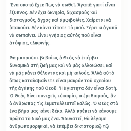
Ἕνα σκοπὸ ἔχει: Πὼς νὰ σωθεῖ. Ἀγαπᾶ γιατί εἶναι
ἔξυπνος. Δὲν ἔχει ὀκνηρία, διχασμοὺς καὶ
δισταγμούς, ἄγχος καὶ ἀμφιβολίες. Χαίρεται νὰ
ὑπακούει. Δὲν κάνει τίποτε τὸ μισό. Ξέρει κι ἀγαπᾶ
νὰ σωπαίνει. Εἶναι γνήσιος αὐτὸς ποὺ εἶναι
ἀτόφιος, εἰλικρινής.
Θὰ μποροῦσε βεβαίως ὁ Θεὸς νὰ ἐπέμβει
δυναμικὰ στὴ ζωή μας καὶ νὰ μᾶς ἀλλοιώσει, καὶ
νὰ μᾶς κάνει θέλοντας καὶ μὴ καλούς. Ἀλλὰ αὐτὸ
ὅπως καταλαβαίνετε εἶναι μακράν τοῦ σχεδίου
τῆς ἀγάπης τοῦ Θεοῦ. Ἡ ἁγιότητα δὲν εἶναι δοτή.
Ὁ Θεὸς δίνει συνεχεῖς εὐκαιρίες κι ἐρεθισμούς, ἂν
ὁ ἄνθρωπος τὶς ἐκμεταλλευτεῖ καλῶς. Ὁ Θεὸς στὸ
ἕνα βῆμα μας κάνει δέκα. Ἀλλὰ πρέπει νὰ κάνουμε
πρῶτα τὸ δικό μας ἕνα. Ἀδυνατεῖ, θὰ λέγαμε
ἀνθρωπομορφικά, νὰ ἐπέμβει δικτατορικῷ τῷ