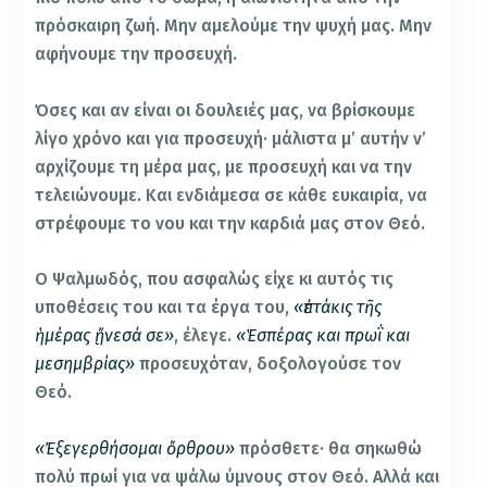
πρόσκαιρη ζωή. Μην αμελούμε την ψυχή μας. Μην
αφήνουμε την προσευχή.
Όσες και αν είναι οι δουλειές μας, να βρίσκουμε
λίγο χρόνο και για προσευχή· μάλιστα μ’ αυτήν ν’
αρχίζουμε τη μέρα μας, με προσευχή και να την
τελειώνουμε. Και ενδιάμεσα σε κάθε ευκαιρία, να
στρέφουμε το νου και την καρδιά μας στον Θεό.
Ο Ψαλμωδός, που ασφαλώς είχε κι αυτός τις
υποθέσεις του και τα έργα του,
«ἐπτάκις τῆς
ἡμέρας ᾔνεσά σε»
, έλεγε.
«Ἑσπέρας και πρωΐ και
μεσημβρίας»
προσευχόταν, δοξολογούσε τον
Θεό.
«Ἐξεγερθήσομαι ὄρθρου»
πρόσθετε· θα σηκωθώ
πολύ πρωί για να ψάλω ύμνους στον Θεό. Αλλά και