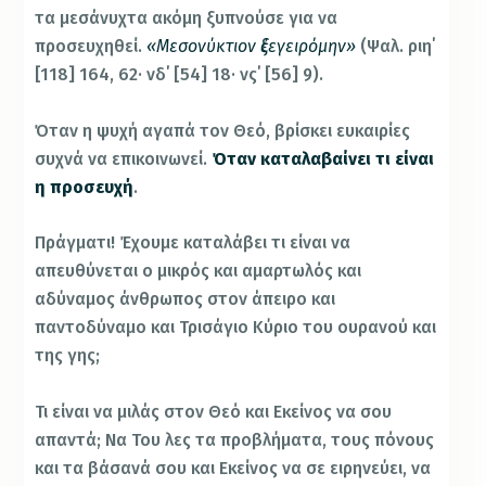
τα μεσάνυχτα ακόμη ξυπνούσε για να
προσευχηθεί.
«Μεσονύκτιον ἐξεγειρόμην»
(Ψαλ. ριη΄
[118] 164, 62· νδ΄ [54] 18· νς΄ [56] 9).
Όταν η ψυχή αγαπά τον Θεό, βρίσκει ευκαιρίες
συχνά να επικοινωνεί.
Όταν καταλαβαίνει τι είναι
η προσευχή
.
Πράγματι! Έχουμε καταλάβει τι είναι να
απευθύνεται ο μικρός και αμαρτωλός και
αδύναμος άνθρωπος στον άπειρο και
παντοδύναμο και Τρισάγιο Κύριο του ουρανού και
της γης;
Τι είναι να μιλάς στον Θεό και Εκείνος να σου
απαντά; Να Του λες τα προβλήματα, τους πόνους
και τα βάσανά σου και Εκείνος να σε ειρηνεύει, να