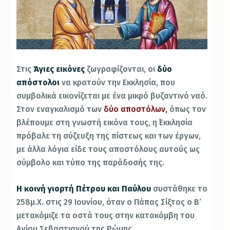
Στις
Άγιες εικόνες
ζωγραφίζονται, οι
δύο
απόστολοι
να κρατούν την Εκκλησία, που
συμβολικά εικονίζεται με ένα μικρό βυζαντινό ναό.
Στον εναγκαλισμό των
δύο αποστόλων
,
όπως τον
βλέπουμε στη γνωστή εικόνα τους, η ᾽Εκκλησία
πρόβαλε τη σύζευξη της πίστεως και των έργων,
με άλλα λόγια είδε τους αποστόλους αυτούς ως
σύμβολο και τύπο της παράδοσής της.
Η κοινή γιορτή Πέτρου και Παύλου
συστάθηκε το
258μ.Χ. στις 29 Ιουνίου, όταν ο Πάπας Σίξτος ο Β’
μετακόμιζε τα οστά τους στην κατακόμβη του
Αγίου Σεβαστιανού της Ρώμης.