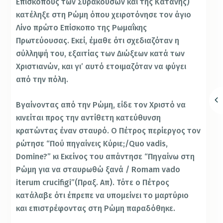
Επισκόπους των Συρακουσών και της Κατάνης)
κατέληξε στη Ρώμη όπου χειροτόνησε τον άγιο
Λίνο πρώτο Επίσκοπο της Ρωμαΐκης
Πρωτεύουσας. Εκεί, έμαθε ότι σχεδιαζόταν η
σύλληψή του, εξαιτίας των Διώξεων κατά των
Χριστιανών, και γι’ αυτό ετοιμαζόταν να φύγει
από την πόλη.
Βγαίνοντας από την Ρώμη, είδε τον Χριστό να
κινείται προς την αντίθετη κατεύθυνση
κρατώντας έναν σταυρό. Ο Πέτρος περίεργος τον
ρώτησε “Πού πηγαίνεις Κύριε;/Quo vadis,
Domine?” κι Εκείνος του απάντησε “Πηγαίνω στη
Ρώμη για να σταυρωθώ ξανά / Romam vado
iterum crucifigi”(Πραξ. Απ). Τότε ο Πέτρος
κατάλαβε ότι έπρεπε να υπομείνει το μαρτύριο
και επιστρέφοντας στη Ρώμη παραδόθηκε.