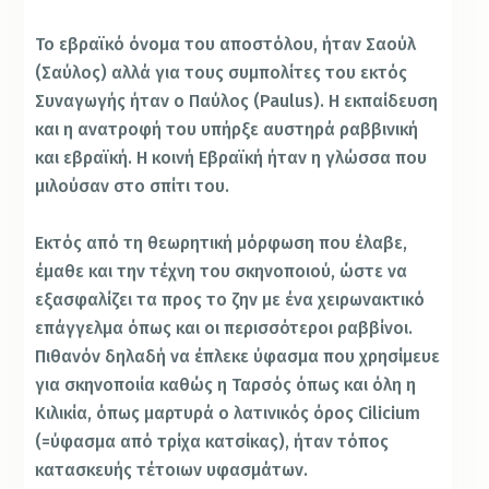
Το εβραϊκό όνομα του αποστόλου, ήταν Σαούλ
(Σαύλος) αλλά για τους συμπολίτες του εκτός
Συναγωγής ήταν ο Παύλος (Paulus). Η εκπαίδευση
και η ανατροφή του υπήρξε αυστηρά ραββινική
και εβραϊκή. Η κοινή Εβραϊκή ήταν η γλώσσα που
μιλούσαν στο σπίτι του.
Εκτός από τη θεωρητική μόρφωση που έλαβε,
έμαθε και την τέχνη του σκηνοποιού, ώστε να
εξασφαλίζει τα προς το ζην με ένα χειρωνακτικό
επάγγελμα όπως και οι περισσότεροι ραββίνοι.
Πιθανόν δηλαδή να έπλεκε ύφασμα που χρησίμευε
για σκηνοποιία καθώς η Ταρσός όπως και όλη η
Κιλικία, όπως μαρτυρά ο λατινικός όρος Cilicium
(=ύφασμα από τρίχα κατσίκας), ήταν τόπος
κατασκευής τέτοιων υφασμάτων.